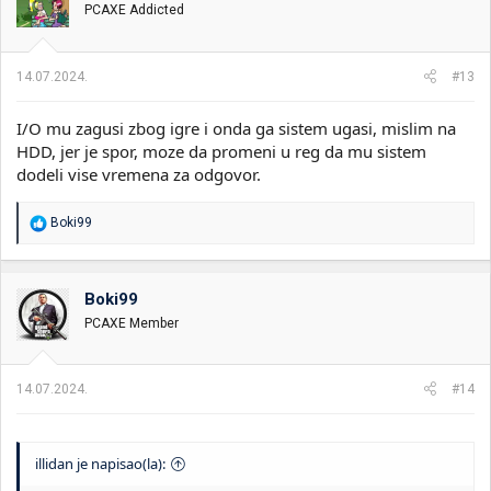
najnormalnije, samo se cuje zvuk kao kad se ukljuci/iskljuci USB u
PCAXE Addicted
a
racunar i nakon toga nastaju artifekti na monitoru i igrica se
n
zamrzne i pukne, odmah nakon toga se otvori Steam... Malo
j
istrazivanja i gledanja, zamenim sata kabl i zamenim mesto
a
14.07.2024.
#13
povezivanja sata kabla na maticnoj, radilo sve do juce kada je
:
ponovo se desilo, dva puta u sat vremena. Kacim slike iz Event
Viewera da vidite.
I/O mu zagusi zbog igre i onda ga sistem ugasi, mislim na
HDD, jer je spor, moze da promeni u reg da mu sistem
dodeli vise vremena za odgovor.
R
Boki99
e
a
g
o
Boki99
v
PCAXE Member
a
n
j
a
14.07.2024.
#14
:
illidan je napisao(la):