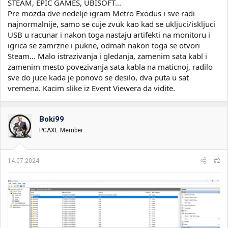
STEAM, EPIC GAMES, UBISOFT...
Pre mozda dve nedelje igram Metro Exodus i sve radi
najnormalnije, samo se cuje zvuk kao kad se ukljuci/iskljuci
USB u racunar i nakon toga nastaju artifekti na monitoru i
igrica se zamrzne i pukne, odmah nakon toga se otvori
Steam... Malo istrazivanja i gledanja, zamenim sata kabl i
zamenim mesto povezivanja sata kabla na maticnoj, radilo
sve do juce kada je ponovo se desilo, dva puta u sat
vremena. Kacim slike iz Event Viewera da vidite.
Boki99
PCAXE Member
14.07.2024.
#2