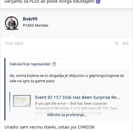
varijantu za PLEX ali posle ovoga odustajem
Boki99
PCAXE Member
14.07.2024.
#23
Dakula74 je napisao(la):
da, svima kojima se to dogadja je iskljucivo u gejmingu!najvise se
zale na igre za game pass:
Event ID 157 Disk Has Been Surprise Removed – Fix It Now - MiniTool
If you get the error – disk has been surprise
removed in Windows 11/10 with even ID 157, how
to fix it? Find solutions from the post now.
Kliknite za proširenje...
www.minitool.com
Uradio sam vecinu stavki, ostao jos CHKDSK