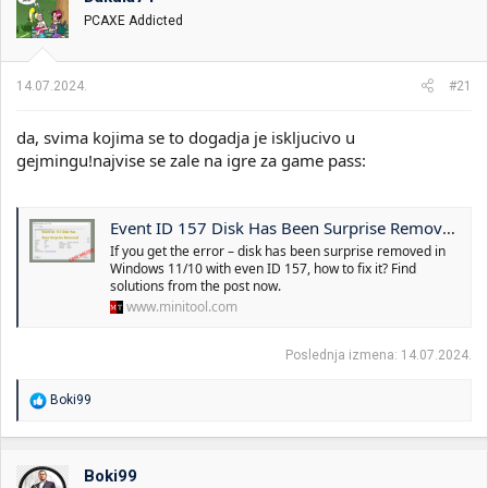
v
PCAXE Addicted
a
n
j
a
14.07.2024.
#21
:
da, svima kojima se to dogadja je iskljucivo u
gejmingu!najvise se zale na igre za game pass:
Event ID 157 Disk Has Been Surprise Removed – Fix It Now - MiniTool
If you get the error – disk has been surprise removed in
Windows 11/10 with even ID 157, how to fix it? Find
solutions from the post now.
www.minitool.com
Poslednja izmena:
14.07.2024.
R
Boki99
e
a
g
o
Boki99
v