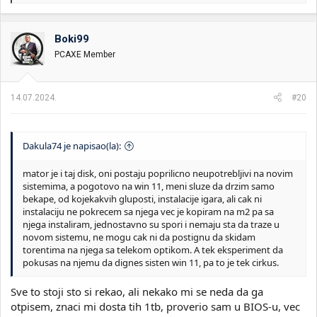
e
a
g
o
Boki99
v
PCAXE Member
a
n
j
a
14.07.2024.
#20
:
Dakula74 je napisao(la):
mator je i taj disk, oni postaju poprilicno neupotrebljivi na novim
sistemima, a pogotovo na win 11, meni sluze da drzim samo
bekape, od kojekakvih gluposti, instalacije igara, ali cak ni
instalaciju ne pokrecem sa njega vec je kopiram na m2 pa sa
njega instaliram, jednostavno su spori i nemaju sta da traze u
novom sistemu, ne mogu cak ni da postignu da skidam
torentima na njega sa telekom optikom. A tek eksperiment da
pokusas na njemu da dignes sisten win 11, pa to je tek cirkus.
Sve to stoji sto si rekao, ali nekako mi se neda da ga
otpisem, znaci mi dosta tih 1tb, proverio sam u BIOS-u, vec