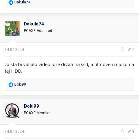
R
Dakula74
e
a
g
o
Dakula74
v
PCAXE Addicted
a
n
j
a
14.07.2024.
#17
:
zaista bi valjalo video igre drzati na ssd, a filmove i mjuzu na
taj HDD.
R
Boki99
e
a
g
o
Boki99
v
PCAXE Member
a
n
j
a
14.07.2024.
#18
: