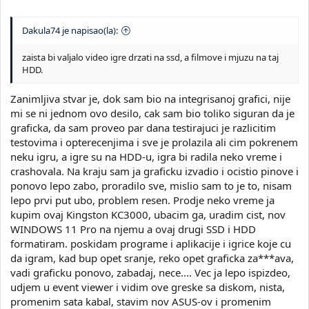
Dakula74 je napisao(la):
zaista bi valjalo video igre drzati na ssd, a filmove i mjuzu na taj
HDD.
Zanimljiva stvar je, dok sam bio na integrisanoj grafici, nije
mi se ni jednom ovo desilo, cak sam bio toliko siguran da je
graficka, da sam proveo par dana testirajuci je razlicitim
testovima i opterecenjima i sve je prolazila ali cim pokrenem
neku igru, a igre su na HDD-u, igra bi radila neko vreme i
crashovala. Na kraju sam ja graficku izvadio i ocistio pinove i
ponovo lepo zabo, proradilo sve, mislio sam to je to, nisam
lepo prvi put ubo, problem resen. Prodje neko vreme ja
kupim ovaj Kingston KC3000, ubacim ga, uradim cist, nov
WINDOWS 11 Pro na njemu a ovaj drugi SSD i HDD
formatiram. poskidam programe i aplikacije i igrice koje cu
da igram, kad bup opet sranje, reko opet graficka za***ava,
vadi graficku ponovo, zabadaj, nece.... Vec ja lepo ispizdeo,
udjem u event viewer i vidim ove greske sa diskom, nista,
promenim sata kabal, stavim nov ASUS-ov i promenim