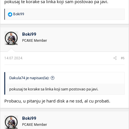
pokusaj te korake sa linka koji sam postovao pa javi.
R
Boki99
e
a
g
o
Boki99
v
PCAXE Member
a
n
j
a
14.07.2024.
#6
:
Dakula74 je napisao(la):
pokusaj te korake sa linka koji sam postovao pa javi.
Probacu, u pitanju je hard disk a ne ssd, al cu probati.
Boki99
PCAXE Member