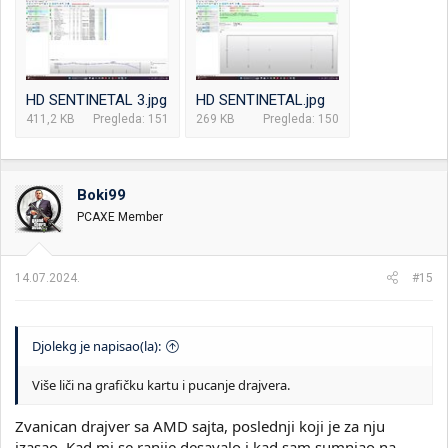
HD SENTINETAL 3.jpg
HD SENTINETAL.jpg
411,2 KB
Pregleda: 151
269 KB
Pregleda: 150
Boki99
PCAXE Member
14.07.2024.
#15
Djolekg je napisao(la):
Više liči na grafičku kartu i pucanje drajvera.
Zvanican drajver sa AMD sajta, poslednji koji je za nju
izasao. Kad mi se ranije desavalo i kad sam sumnjao na