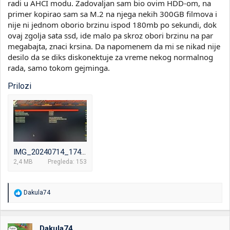
radi u AHCI modu. Zadovaljan sam bio ovim HDD-om, na
primer kopirao sam sa M.2 na njega nekih 300GB filmova i
nije ni jednom oborio brzinu ispod 180mb po sekundi, dok
ovaj zgolja sata ssd, ide malo pa skroz obori brzinu na par
megabajta, znaci krsina. Da napomenem da mi se nikad nije
desilo da se diks diskonektuje za vreme nekog normalnog
rada, samo tokom gejminga.
Prilozi
IMG_20240714_174505.jpg
2,4 MB
Pregleda: 153
R
Dakula74
e
a
g
o
Dakula74