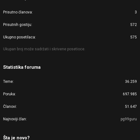
Prisutno članova
3
Prisutnih gostiju
572
Ukupno posetilaca
575
Ukupan broj može sadržati i skrivene posetioce.
Statistika foruma
Teme
36.259
Poruka
697.985
Članovi
51.647
Najnoviji član
pg99guru
Šta je novo?