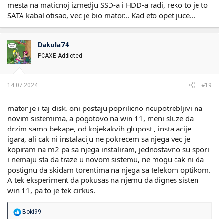
mesta na maticnoj izmedju SSD-a i HDD-a radi, reko to je to
SATA kabal otisao, vec je bio mator... Kad eto opet juce...
Dakula74
PCAXE Addicted
14.07.2024.
#19
mator je i taj disk, oni postaju poprilicno neupotrebljivi na
novim sistemima, a pogotovo na win 11, meni sluze da
drzim samo bekape, od kojekakvih gluposti, instalacije
igara, ali cak ni instalaciju ne pokrecem sa njega vec je
kopiram na m2 pa sa njega instaliram, jednostavno su spori
i nemaju sta da traze u novom sistemu, ne mogu cak ni da
postignu da skidam torentima na njega sa telekom optikom.
A tek eksperiment da pokusas na njemu da dignes sisten
win 11, pa to je tek cirkus.
R
Boki99