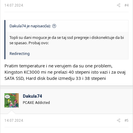
a
14.07.2024.
#4
:
Dakula74 je napisao(la):
Topli su dani moguce je da se taj ssd pregreje i diskonektuje da bi
se spasao. Probaj ovo:
Redirecting
Pratim temperature i ne verujem da su one problem,
Kingston KC3000 mi ne prelazi 40 stepeni isto vazi i za ovaj
SATA SSD, Hard disk bude izmedju 33 i 38 stepeni
Dakula74
PCAXE Addicted
14.07.2024.
#5