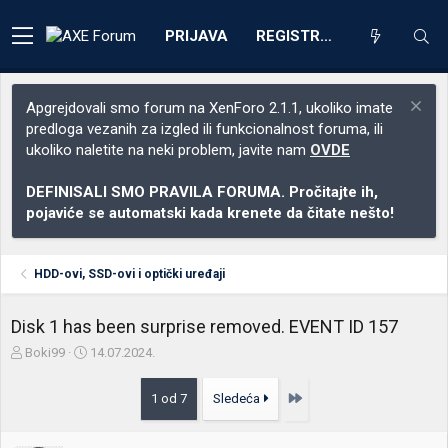
PRIJAVA
REGISTRACIJA
Apgrejdovali smo forum na XenForo 2.1.1, ukoliko imate
predloga vezanih za izgled ili funkcionalnost foruma, ili
ukoliko naletite na neki problem, javite nam
OVDE
DEFINISALI SMO PRAVILA FORUMA. Pročitajte ih,
pojaviće se automatski kada krenete da čitate nešto!
HDD-ovi, SSD-ovi i optički uređaji
Disk 1 has been surprise removed. EVENT ID 157
Z
D
Boki99
14.07.2024.
a
a
č
t
Poslednja
1 od 7
Sledeća
e
u
t
m
n
p