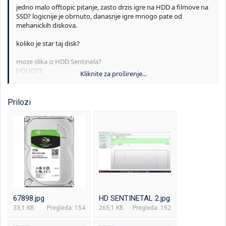
jedno malo offtopic pitanje, zasto drzis igre na HDD a filmove na
SSD? logicnije je obrnuto, danasnje igre mnogo pate od
mehanickih diskova.
koliko je star taj disk?
moze slika iz HDD Sentinela?
[/QUOTE
Kliknite za proširenje...
Jeste logicnije, ali, ovaj ssd je smece, nikakav kontroler, bez dram
kesiranja, cim se malo napuni uspori previse i brzine spadnu
Prilozi
ispod brzina HDD-a, takodje igre koje igram na HDD ne zahtevaju
SSD, Witcher3, GTA5, Metro Exodus i AC Odyssey. Disk je star
mozda 5 godina, novija verzija Seageta.
67898.jpg
HD SENTINETAL 2.jpg
33,1 KB
Pregleda: 154
265,1 KB
Pregleda: 152