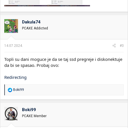
Dakula74
PCAXE Addicted
14.07.2024.
#3
Topli su dani moguce je da se taj ssd pregreje i diskonektuje
da bi se spasao. Probaj ovo:
Redirecting
R
Boki99
e
a
g
o
Boki99
v
PCAXE Member
a
n
j