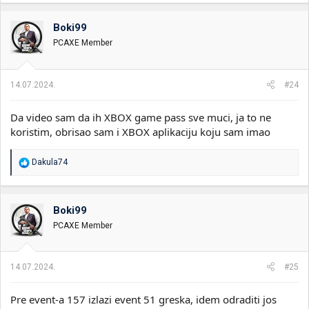
Boki99
PCAXE Member
14.07.2024.
#24
Da video sam da ih XBOX game pass sve muci, ja to ne
koristim, obrisao sam i XBOX aplikaciju koju sam imao
R
Dakula74
e
a
g
o
Boki99
v
PCAXE Member
a
n
j
a
14.07.2024.
#25
:
Pre event-a 157 izlazi event 51 greska, idem odraditi jos