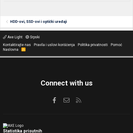
HDD-ovi, SSD-ovi i optički uređaji
Axe Light
Srpski
Kontaktirajte nas
Pravila i uslovi korišćenja
Politika privatnosti
Pomoć
Naslovna
R
S
S
Connect with us
Facebook
Kontaktirajte nas
RSS
Statistika prisutnih