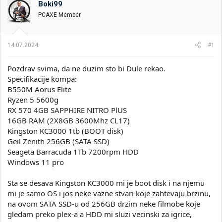
Boki99
i
o
k
k
PCAXE Member
t
r
e
e
m
t
14.07.2024.
#1
e
a
n
Pozdrav svima, da ne duzim sto bi Dule rekao.
j
a
Specifikacije kompa:
B550M Aorus Elite
Ryzen 5 5600g
RX 570 4GB SAPPHIRE NITRO PlUS
16GB RAM (2X8GB 3600Mhz CL17)
Kingston KC3000 1tb (BOOT disk)
Geil Zenith 256GB (SATA SSD)
Seageta Barracuda 1Tb 7200rpm HDD
Windows 11 pro
Sta se desava Kingston KC3000 mi je boot disk i na njemu
mi je samo OS i jos neke vazne stvari koje zahtevaju brzinu,
na ovom SATA SSD-u od 256GB drzim neke filmobe koje
gledam preko plex-a a HDD mi sluzi vecinski za igrice,