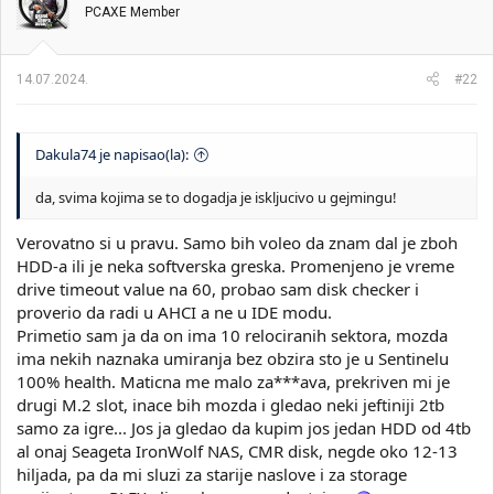
PCAXE Member
a
n
j
a
14.07.2024.
#22
:
Dakula74 je napisao(la):
da, svima kojima se to dogadja je iskljucivo u gejmingu!
Verovatno si u pravu. Samo bih voleo da znam dal je zboh
HDD-a ili je neka softverska greska. Promenjeno je vreme
drive timeout value na 60, probao sam disk checker i
proverio da radi u AHCI a ne u IDE modu.
Primetio sam ja da on ima 10 relociranih sektora, mozda
ima nekih naznaka umiranja bez obzira sto je u Sentinelu
100% health. Maticna me malo za***ava, prekriven mi je
drugi M.2 slot, inace bih mozda i gledao neki jeftiniji 2tb
samo za igre... Jos ja gledao da kupim jos jedan HDD od 4tb
al onaj Seageta IronWolf NAS, CMR disk, negde oko 12-13
hiljada, pa da mi sluzi za starije naslove i za storage