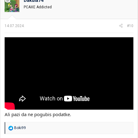
Dakula74
PCAXE Addicted
14.07.2024.
#10
Ali pazi da ne pogubis podatke.
R
Boki99
e
a