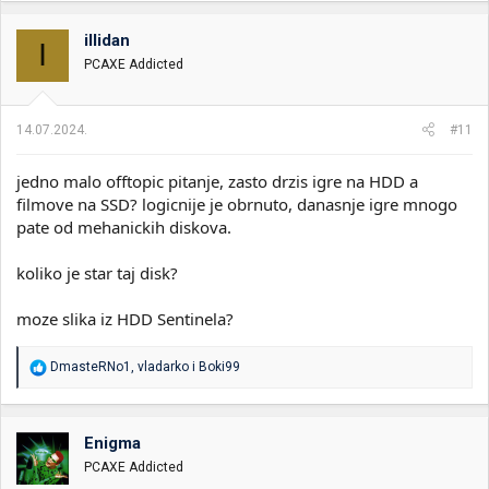
g
o
illidan
I
v
PCAXE Addicted
a
n
j
a
14.07.2024.
#11
:
jedno malo offtopic pitanje, zasto drzis igre na HDD a
filmove na SSD? logicnije je obrnuto, danasnje igre mnogo
pate od mehanickih diskova.
koliko je star taj disk?
moze slika iz HDD Sentinela?
R
DmasteRNo1
,
vladarko
i
Boki99
e
a
g
o
Enigma
v
PCAXE Addicted
a
n