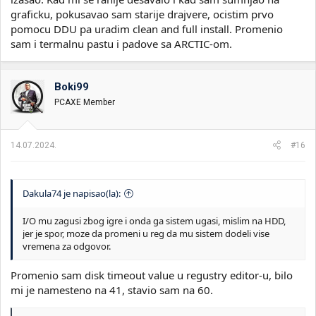
graficku, pokusavao sam starije drajvere, ocistim prvo
pomocu DDU pa uradim clean and full install. Promenio
sam i termalnu pastu i padove sa ARCTIC-om.
Boki99
PCAXE Member
14.07.2024.
#16
Dakula74 je napisao(la):
I/O mu zagusi zbog igre i onda ga sistem ugasi, mislim na HDD,
jer je spor, moze da promeni u reg da mu sistem dodeli vise
vremena za odgovor.
Promenio sam disk timeout value u regustry editor-u, bilo
mi je namesteno na 41, stavio sam na 60.