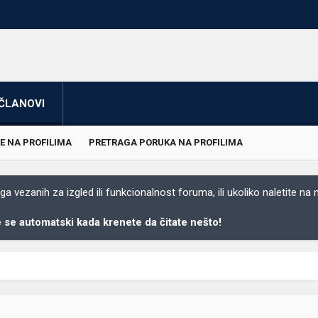
ČLANOVI
E NA PROFILIMA
PRETRAGA PORUKA NA PROFILIMA
 vezanih za izgled ili funkcionalnost foruma, ili ukoliko naletite na
se automatski kada krenete da čitate nešto!