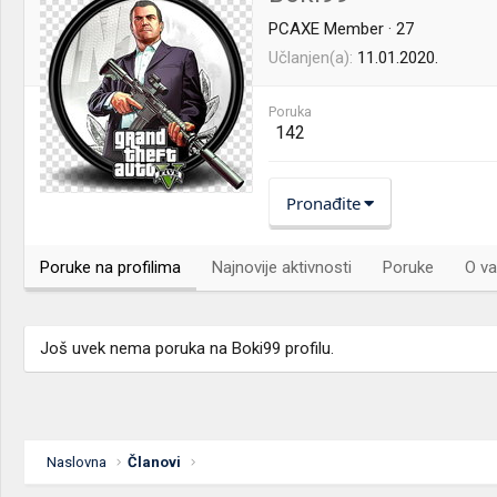
PCAXE Member
·
27
Učlanjen(a)
11.01.2020.
Poruka
142
Pronađite
Poruke na profilima
Najnovije aktivnosti
Poruke
O va
Još uvek nema poruka na Boki99 profilu.
Naslovna
Članovi