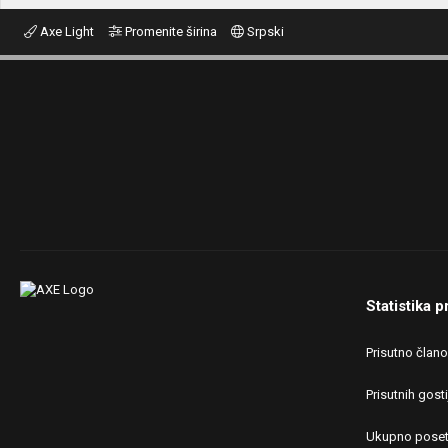
Axe Light
Promenite širina
Srpski
Statistika p
Prisutno član
Prisutnih gosti
Ukupno poset