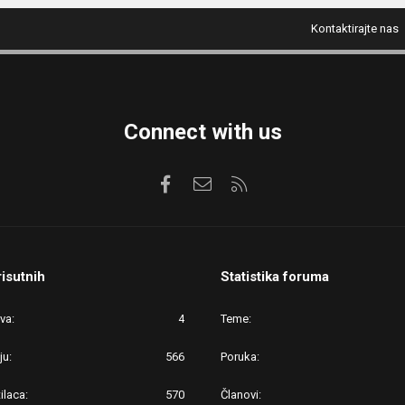
Kontaktirajte nas
Connect with us
Facebook
Kontaktirajte nas
RSS
risutnih
Statistika foruma
ova
4
Teme
ju
566
Poruka
ilaca
570
Članovi