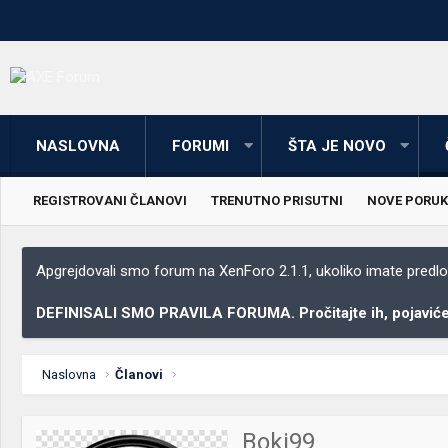
NASLOVNA
FORUMI
ŠTA JE NOVO
REGISTROVANI ČLANOVI
TRENUTNO PRISUTNI
NOVE PORUK
Apgrejdovali smo forum na XenForo 2.1.1, ukoliko imate predloga
DEFINISALI SMO PRAVILA FORUMA. Pročitajte ih, pojaviće 
Naslovna
Članovi
Boki99