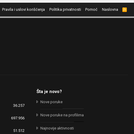
Pravila i uslovi korišćenja
Politika privatnosti
Pomoć
Naslovna
R
S
S
Šta je novo?
Nove poruke
36.257
Nove poruke na profilima
697.956
Najnovije aktivnosti
51.512