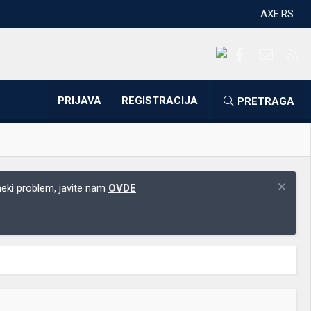
AXE.RS
Facebook
Kontakti
RS
PRIJAVA
REGISTRACIJA
PRETRAGA
 neki problem, javite nam
OVDE