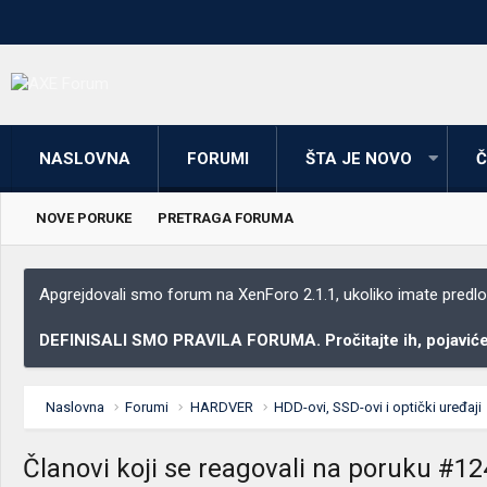
NASLOVNA
FORUMI
ŠTA JE NOVO
Č
NOVE PORUKE
PRETRAGA FORUMA
Apgrejdovali smo forum na XenForo 2.1.1, ukoliko imate predloga
DEFINISALI SMO PRAVILA FORUMA. Pročitajte ih, pojaviće 
Naslovna
Forumi
HARDVER
HDD-ovi, SSD-ovi i optički uređaji
Članovi koji se reagovali na poruku #12