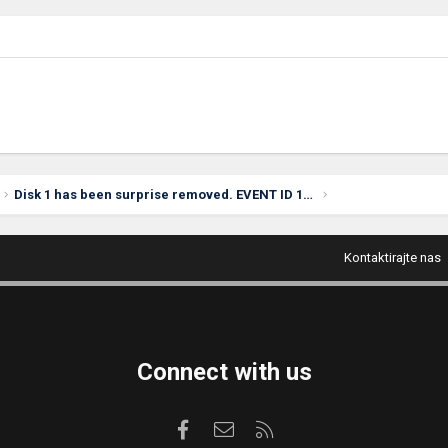
Disk 1 has been surprise removed. EVENT ID 157
Kontaktirajte nas
Connect with us
Facebook
Kontaktirajte nas
RSS