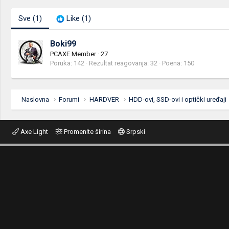
Sve
(1)
Like
(1)
Boki99
PCAXE Member
·
27
Poruka
142
Rezultat reagovanja
32
Poena
150
Naslovna
Forumi
HARDVER
HDD-ovi, SSD-ovi i optički uređaji
Axe Light
Promenite širina
Srpski