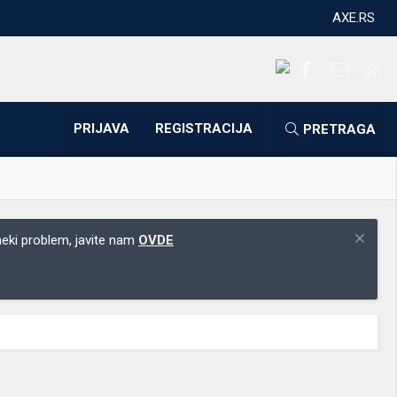
AXE.RS
Facebook
Kontakti
RS
PRIJAVA
REGISTRACIJA
PRETRAGA
 neki problem, javite nam
OVDE