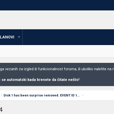
LANOVI
 vezanih za izgled ili funkcionalnost foruma, ili ukoliko naletite na
se automatski kada krenete da čitate nešto!
Disk 1 has been surprise removed. EVENT ID 157
4