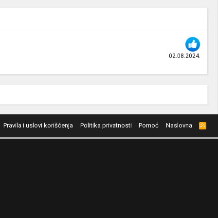
02.08.2024.
Pravila i uslovi korišćenja
Politika privatnosti
Pomoć
Naslovna
R
S
S