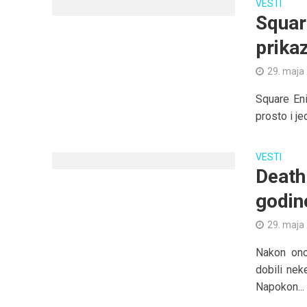
VESTI
Squar
prika
29. maja
Square Eni
prosto i je
VESTI
Death
godin
29. maja
Nakon ono
dobili nek
Napokon...