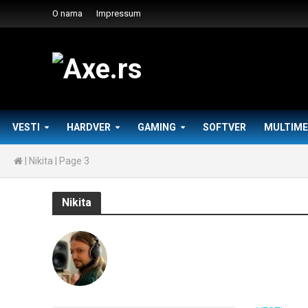
O nama
Impressum
VESTI
HARDVER
GAMING
SOFTVER
MULTIME
|
Nikita
|
Page 3
Nikita