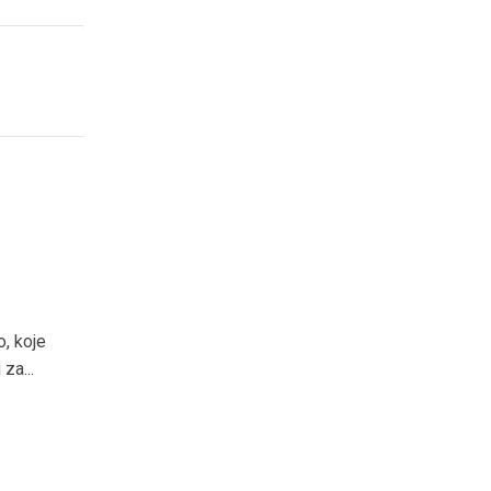
, koje
za...
a