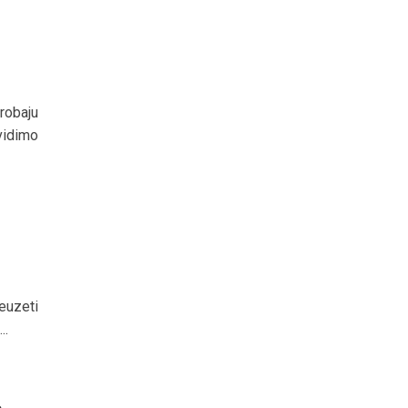
robaju
vidimo
euzeti
..