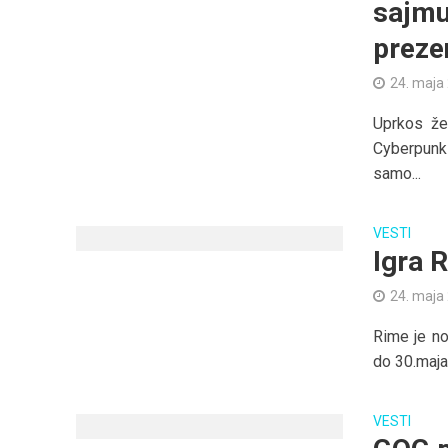
sajmu
preze
24. maja
Uprkos že
Cyberpunk 
samo...
VESTI
Igra 
24. maja
Rime je no
do 30.maja.
VESTI