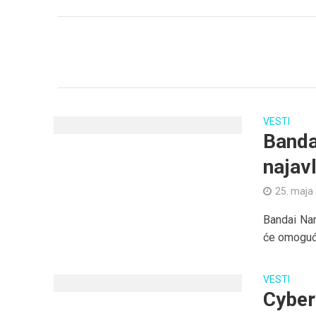
VESTI
Banda
najav
25. maja
Bandai Nam
će omogući
VESTI
Cyber