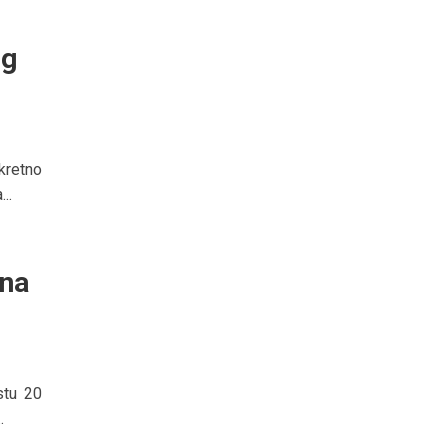
ng
nkretno
..
 na
stu 20
.