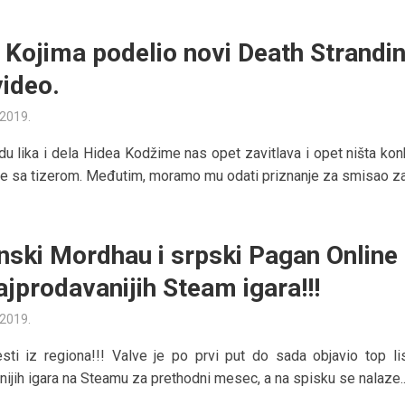
 Kojima podelio novi Death Strandi
video.
 2019.
idu lika i dela Hidea Kodžime nas opet zavitlava i opet ništa ko
e sa tizerom. Međutim, moramo mu odati priznanje za smisao za.
nski Mordhau i srpski Pagan Online
najprodavanijih Steam igara!!!
 2019.
sti iz regiona!!! Valve je po prvi put do sada objavio top li
nijih igara na Steamu za prethodni mesec, a na spisku se nalaze..