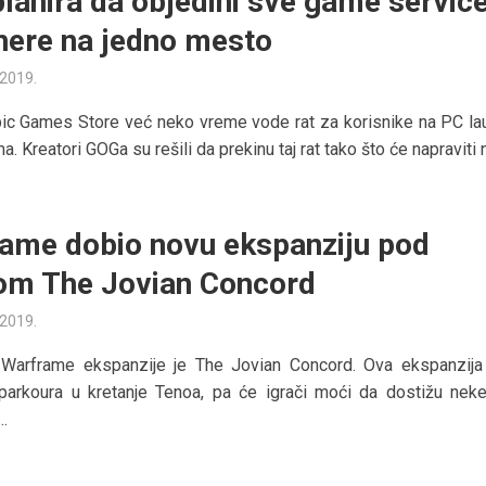
lanira da objedini sve game servic
here na jedno mesto
 2019.
ic Games Store već neko vreme vode rat za korisnike na PC la
. Kreatori GOGa su rešili da prekinu taj rat tako što će napraviti n
ame dobio novu ekspanziju pod
om The Jovian Concord
 2019.
Warframe ekspanzije je The Jovian Concord. Ova ekspanzija
parkoura u kretanje Tenoa, pa će igrači moći da dostižu nek
..