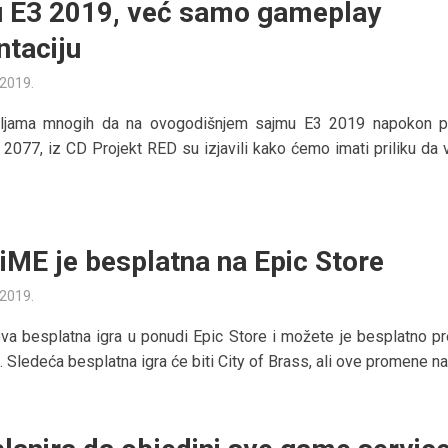
 E3 2019, već samo gameplay
ntaciju
 2019.
ljama mnogih da na ovogodišnjem sajmu E3 2019 napokon p
2077, iz CD Projekt RED su izjavili kako ćemo imati priliku da 
RiME je besplatna na Epic Store
 2019.
va besplatna igra u ponudi Epic Store i možete je besplatno pr
 Sledeća besplatna igra će biti City of Brass, ali ove promene na.