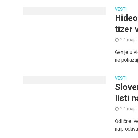
VESTI
Hideo
tizer 
27. maja
Genije u v
ne pokazuj
VESTI
Slove
listi 
27. maja
Odlične ve
najprodava