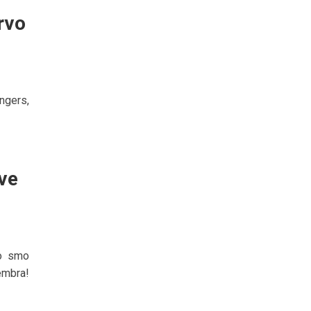
rvo
ngers,
ve
no smo
embra!