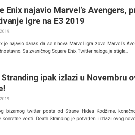
e Enix najavio Marvel’s Avengers, p
zivanje igre na E3 2019
 2019.
x je najavio danas da se nihova Marvel igra zove Marvel’s Ave
dnostavno. Sa zvaničnog Square Enix Twitter naloga je stigla...
 Stranding ipak izlazi u Novembru o
e!
 2019.
g bizarnog twitter posta od Strane Hidea Kodžime, konač
e konretne vesti. Death Stranding je potvrđen i izlazi ovog nov