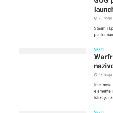
GOG p
launc
23. maja
Steam i Ep
platformama
VESTI
Warfr
naziv
23. maja
Ime nove 
elemente 
lokacije na.
VESTI