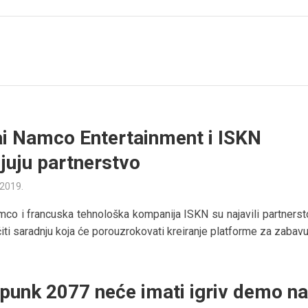
i Namco Entertainment i ISKN
ljuju partnerstvo
 2019.
co i francuska tehnološka kompanija ISKN su najavili partnersto
ti saradnju koja će porouzrokovati kreiranje platforme za zabavu 
punk 2077 neće imati igriv demo n