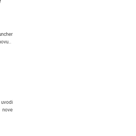
e
uncher
ovu...
 uvodi
e nove