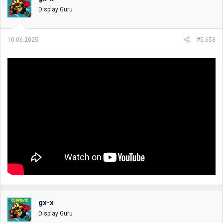
Display Guru
10.06.2025.
#5.653
gx-x
Display Guru