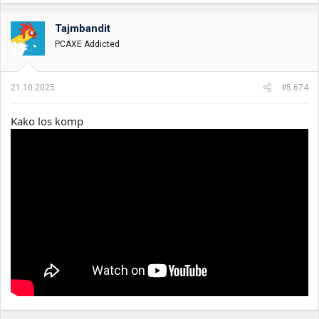
a
g
o
Tajmbandit
v
PCAXE Addicted
a
n
j
a
21.10.2025.
#5.674
:
Kako los komp