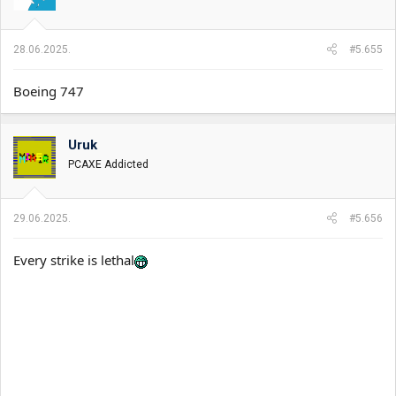
n
j
a
28.06.2025.
#5.655
:
Boeing 747
Uruk
PCAXE Addicted
29.06.2025.
#5.656
Every strike is lethal