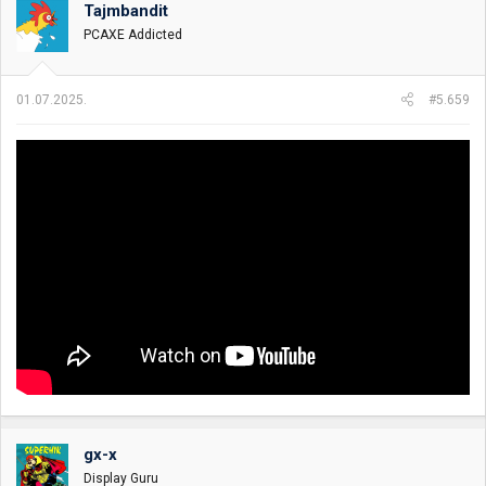
o
Tajmbandit
v
PCAXE Addicted
a
n
j
a
01.07.2025.
#5.659
:
gx-x
Display Guru