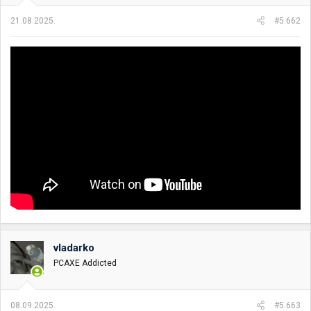
21.08.2025.
#5.662
vladarko
PCAXE Addicted
08.09.2025.
#5.663