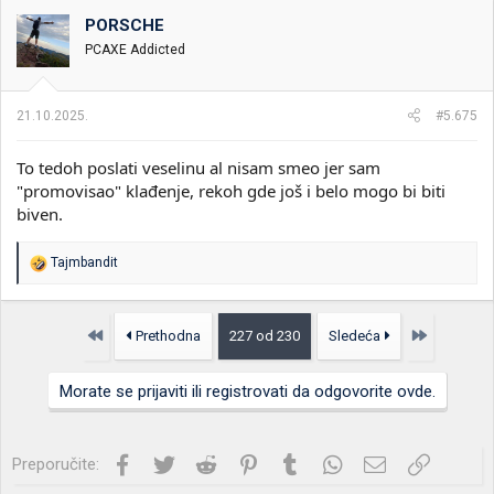
PORSCHE
PCAXE Addicted
21.10.2025.
#5.675
To tedoh poslati veselinu al nisam smeo jer sam
"promovisao" klađenje, rekoh gde još i belo mogo bi biti
biven.
R
Tajmbandit
e
a
g
o
Prvo
Poslednja
Prethodna
227 od 230
Sledeća
v
a
n
Morate se prijaviti ili registrovati da odgovorite ovde.
j
a
:
Facebook
Twitter
Reddit
Pinterest
Tumblr
WhatsApp
Imejl
Link
Preporučite: