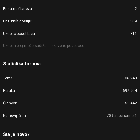
Prisutno članova
2
Prisutnih gostiju
809
Ukupno posetilaca
811
Ukupan broj može sadržati i skrivene posetioce.
Statistika foruma
Teme
36.248
Poruka
697.904
Članovi
51.442
Najnoviji član
789clubchannel1
Šta je novo?