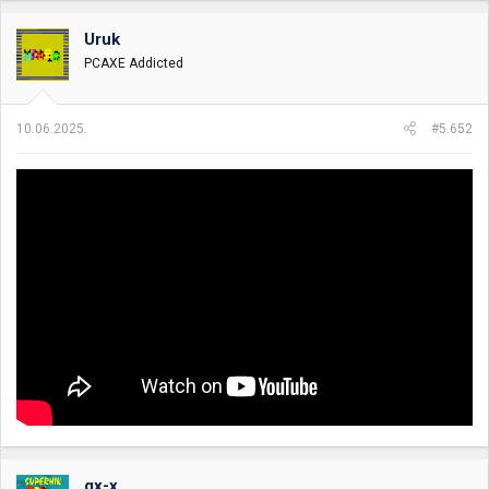
Uruk
PCAXE Addicted
10.06.2025.
#5.652
gx-x