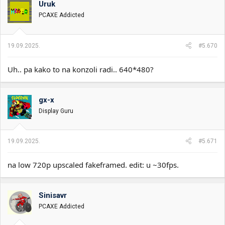
Uruk
PCAXE Addicted
19.09.2025.
#5.670
Uh.. pa kako to na konzoli radi.. 640*480?
gx-x
Display Guru
19.09.2025.
#5.671
na low 720p upscaled fakeframed. edit: u ~30fps.
Sinisavr
PCAXE Addicted