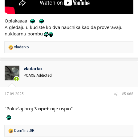
Oplakaaaa
A gledaju u kuciste ko dva naucnika kao da proveravaju
nuklearnu bombu
R
vladarko
e
a
g
o
vladarko
v
PCAXE Addicted
a
n
j
a
17.09.2025.
#5.668
:
"Pokušaj broj 3
opet
nije uspio"
R
Dom1nat0R
e