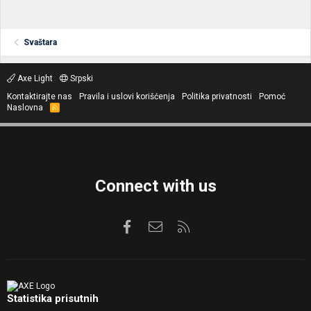
Svaštara
Axe Light
Srpski
Kontaktirajte nas
Pravila i uslovi korišćenja
Politika privatnosti
Pomoć
Naslovna
R
S
S
Connect with us
Facebook
Kontaktirajte nas
RSS
Statistika prisutnih