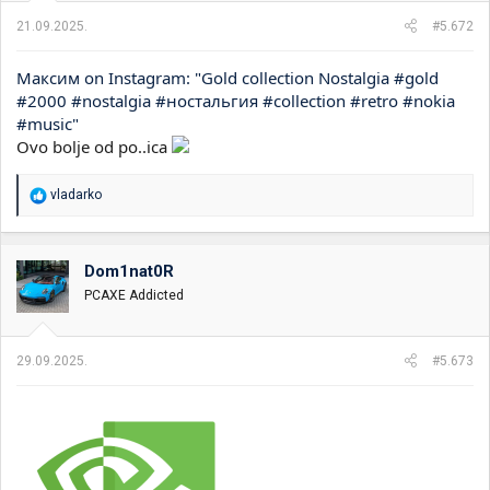
21.09.2025.
#5.672
Максим on Instagram: "Gold collection Nostalgia #gold
#2000 #nostalgia #ностальгия #collection #retro #nokia
#music"
Ovo bolje od po..ica
R
vladarko
e
a
g
o
Dom1nat0R
v
PCAXE Addicted
a
n
j
a
29.09.2025.
#5.673
: