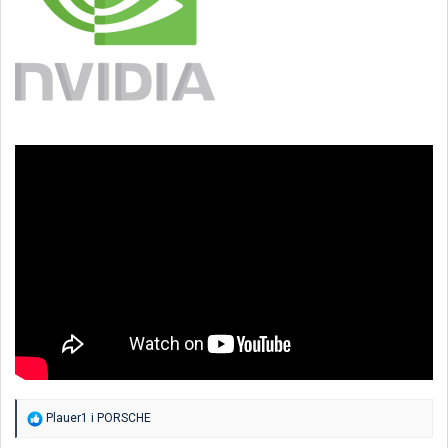
R
Plauer1
i
PORSCHE
e