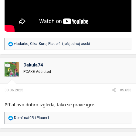
R
vladarko
,
Cika_Kure
,
Plauer1
i još jednoj osobi
e
a
g
o
Dakula74
v
PCAXE Addicted
a
n
j
a
30.06.2025.
#5.658
:
Pff al ovo dobro izgleda, tako se prave igre.
R
Dom1nat0R
i
Plauer1
e
a
g