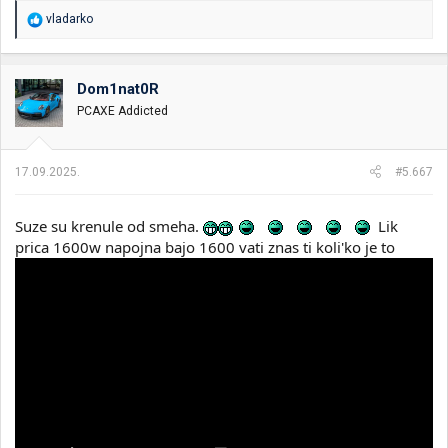
R
vladarko
e
a
g
o
Dom1nat0R
v
PCAXE Addicted
a
n
j
a
17.09.2025.
#5.667
:
Suze su krenule od smeha.
Lik
prica 1600w napojna bajo 1600 vati znas ti koli'ko je to