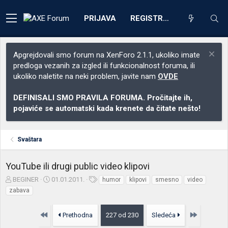
PRIJAVA
REGISTRACIJA
Apgrejdovali smo forum na XenForo 2.1.1, ukoliko imate
predloga vezanih za izgled ili funkcionalnost foruma, ili
ukoliko naletite na neki problem, javite nam
OVDE
DEFINISALI SMO PRAVILA FORUMA. Pročitajte ih,
pojaviće se automatski kada krenete da čitate nešto!
Svaštara
YouTube ili drugi public video klipovi
Z
D
O
BEGINER
01.01.2011.
humor
klipovi
smesno
video
a
a
z
zabava
č
t
n
e
u
a
Prvo
Poslednja
Prethodna
227 od 230
Sledeća
t
m
k
n
p
e