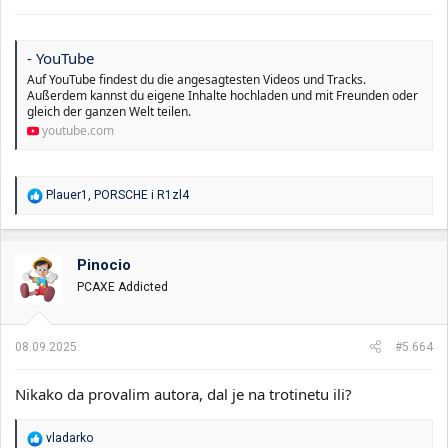
- YouTube
Auf YouTube findest du die angesagtesten Videos und Tracks.
Außerdem kannst du eigene Inhalte hochladen und mit Freunden oder
gleich der ganzen Welt teilen.
youtube.com
R
Plauer1
,
PORSCHE
i
R1zl4
e
a
g
o
Pinocio
v
PCAXE Addicted
a
n
j
a
08.09.2025.
#5.664
:
Nikako da provalim autora, dal je na trotinetu ili?
R
vladarko