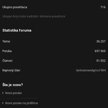
Ukupno posetilaca
716
Ukupan broj može sadržati i skrivene posetioce.
Statistika foruma
Teme
36.257
Poruka
697.960
Članovi
51.552
Najnoviji član
lantswivwedgmo1984
Šta je novo?
Nove poruke
Nove poruke na profilima