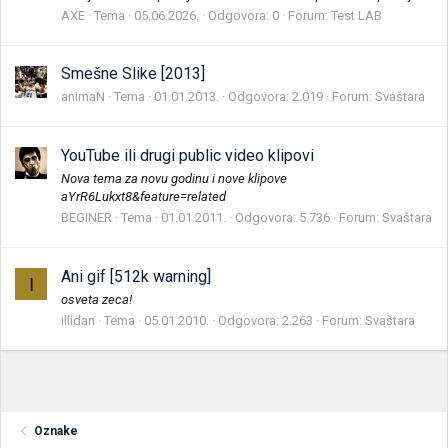
AXE
Tema
05.06.2026.
Odgovora: 0
Forum:
Test LAB
Smešne Slike [2013]
animaN
Tema
01.01.2013.
Odgovora: 2.019
Forum:
Svaštara
YouTube ili drugi public video klipovi
Nova tema za novu godinu i nove klipove
aYrR6Lukxt8&feature=related
BEGINER
Tema
01.01.2011.
Odgovora: 5.736
Forum:
Svaštara
Ani gif [512k warning]
I
osveta zeca!
illidan
Tema
05.01.2010.
Odgovora: 2.263
Forum:
Svaštara
Oznake