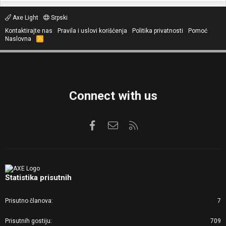
Axe Light
Srpski
Kontaktirajte nas
Pravila i uslovi korišćenja
Politika privatnosti
Pomoć
Naslovna
R
S
S
Connect with us
Facebook
Kontaktirajte nas
RSS
Statistika prisutnih
Prisutno članova
7
Prisutnih gostiju
709