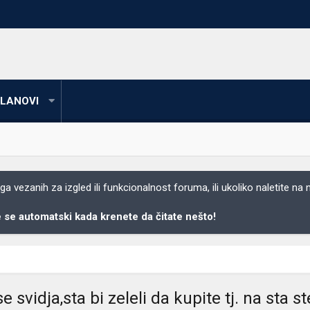
LANOVI
 vezanih za izgled ili funkcionalnost foruma, ili ukoliko naletite na
se automatski kada krenete da čitate nešto!
vidja,sta bi zeleli da kupite tj. na sta ste 