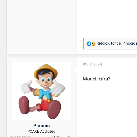
R
Riddick
,
tonce
,
Pinocio
i
e
a
g
o
05.10.2024.
v
a
n
Model, cifra?
j
a
:
Pinocio
PCAXE Addicted