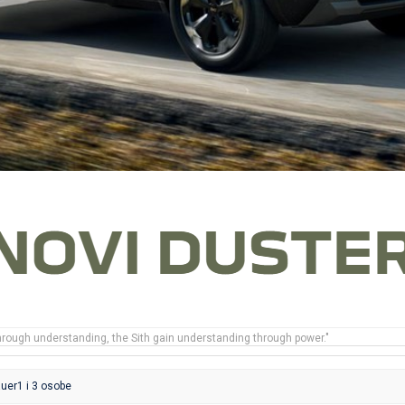
rough understanding, the Sith gain understanding through power."
auer1
i 3 osobe