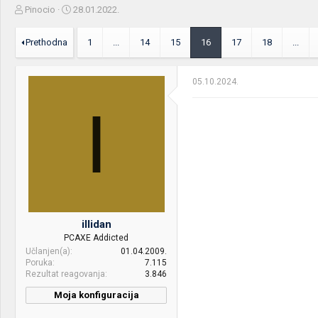
Z
D
Pinocio
28.01.2022.
a
a
č
t
Prethodna
1
...
14
15
16
17
18
...
e
u
t
m
n
p
05.10.2024.
i
o
k
k
I
t
r
e
e
m
t
e
a
n
j
a
illidan
PCAXE Addicted
Učlanjen(a)
01.04.2009.
Poruka
7.115
Rezultat reagovanja
3.846
Moja konfiguracija