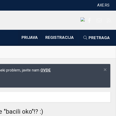
AXE.RS
Facebook
Kontakti
RS
PRIJAVA
REGISTRACIJA
PRETRAGA
 neki problem, javite nam
OVDE
"bacili oko"!? :)