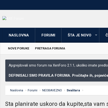
NASLOVNA
FORUMI
ŠTA JE NOVO
Č
NOVE PORUKE
PRETRAGA FORUMA
Apgrejdovali smo forum na XenForo 2.1.1, ukoliko imate predloga
DEFINISALI SMO PRAVILA FORUMA. Pročitajte ih, pojaviće 
Naslovna
Forumi
NEOBAVEZNO
Svaštara
Sta planirate uskoro da kupite,sta vam se s