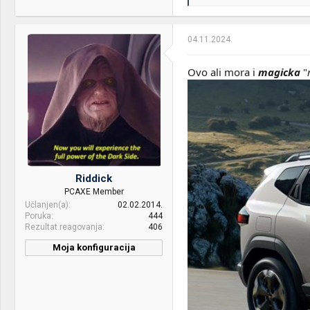
PSU:
Seasonic PRIME GX-850
e
a
Mice &
MX Master 3 - MX Keys
g
o
keyboard:
PLUS
04.11.2024.
v
a
n
Ovo ali mora i
magicka
"
j
a
:
Riddick
PCAXE Member
Učlanjen(a)
02.02.2014.
Poruka
444
Rezultat reagovanja
406
Moja konfiguracija