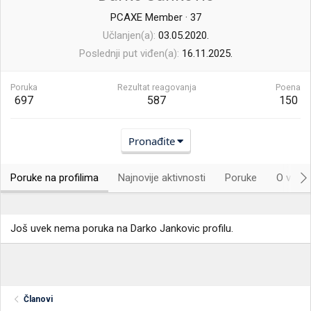
PCAXE Member
·
37
Učlanjen(a)
03.05.2020.
Poslednji put viđen(a)
16.11.2025.
Poruka
Rezultat reagovanja
Poena
697
587
150
Pronađite
Poruke na profilima
Najnovije aktivnosti
Poruke
O vama.
Još uvek nema poruka na Darko Jankovic profilu.
Članovi