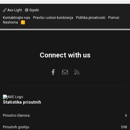
Axe Light
Srpski
Kontaktirajte nas
Pravila i uslovi korišćenja
Politika privatnosti
Pomoć
Naslovna
R
S
S
Connect with us
Facebook
Kontaktirajte nas
RSS
Statistika prisutnih
Prisutno članova
6
Prisutnih gostiju
598