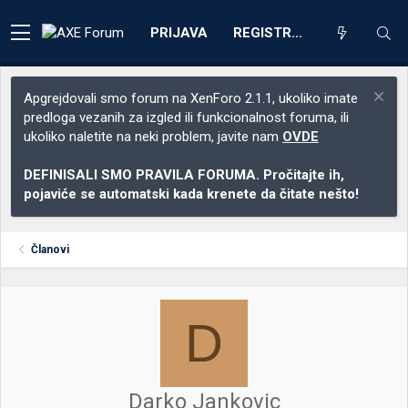
PRIJAVA
REGISTRACIJA
Apgrejdovali smo forum na XenForo 2.1.1, ukoliko imate
predloga vezanih za izgled ili funkcionalnost foruma, ili
ukoliko naletite na neki problem, javite nam
OVDE
DEFINISALI SMO PRAVILA FORUMA. Pročitajte ih,
pojaviće se automatski kada krenete da čitate nešto!
Članovi
D
Darko Jankovic