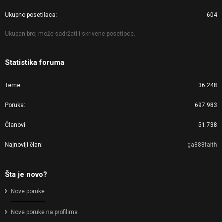
Ukupno posetilaca
604
Ukupan broj može sadržati i skrivene posetioce.
Statistika foruma
Teme
36.248
Poruka
697.983
Članovi
51.738
Najnoviji član
ga888faith
Šta je novo?
Nove poruke
Nove poruke na profilima