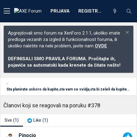
PRIJAVA
REGISTRACIJA
Apgrejdovali smo forum na XenForo 2.1.1, ukoliko imate
predloga vezanih za izgled ili funkcionalnost foruma, ili
ukoliko naletite na neki problem, javite nam
OVDE
DEFINISALI SMO PRAVILA FORUMA. Pročitajte ih,
pojaviće se automatski kada krenete da čitate nešto!
Sta planirate uskoro da kupite,sta vam se svidja,sta bi zeleli da kupite tj. na sta ste "bacili oko"!? :)
Članovi koji se reagovali na poruku #378
Sve
(1)
Like
(1)
Pinocio