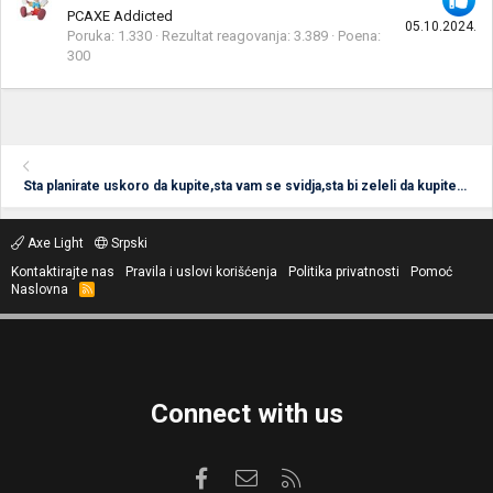
PCAXE Addicted
05.10.2024.
Poruka
1.330
Rezultat reagovanja
3.389
Poena
300
Sta planirate uskoro da kupite,sta vam se svidja,sta bi zeleli da kupite tj. na sta ste "bacili oko"!? :)
Axe Light
Srpski
Kontaktirajte nas
Pravila i uslovi korišćenja
Politika privatnosti
Pomoć
Naslovna
R
S
S
Connect with us
Facebook
Kontaktirajte nas
RSS