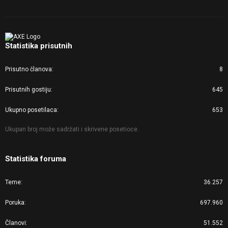
Statistika prisutnih
Prisutno članova
8
Prisutnih gostiju
645
Ukupno posetilaca
653
Ukupan broj može sadržati i skrivene posetioce.
Statistika foruma
Teme
36.257
Poruka
697.960
Članovi
51.552