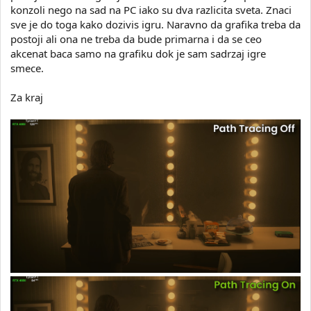
konzoli nego na sad na PC iako su dva razlicita sveta. Znaci
sve je do toga kako dozivis igru. Naravno da grafika treba da
postoji ali ona ne treba da bude primarna i da se ceo
akcenat baca samo na grafiku dok je sam sadrzaj igre
smece.
Za kraj