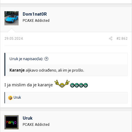
Dom1nat0R
PCAXE Addicted
29.05.2024.
#2.862
Uruk je napisao(la):
Karanje
aljkavo odrađeno, ali im je prošlo.
I ja mislim da je karanje
R
Uruk
e
a
g
o
Uruk
v
PCAXE Addicted
a
n