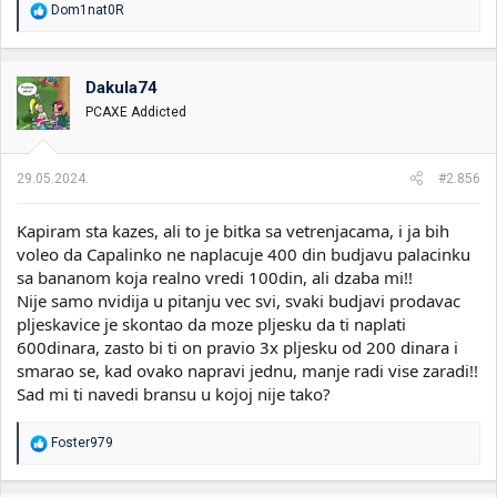
R
Dom1nat0R
e
a
g
o
Dakula74
v
PCAXE Addicted
a
n
j
a
29.05.2024.
#2.856
:
Kapiram sta kazes, ali to je bitka sa vetrenjacama, i ja bih
voleo da Capalinko ne naplacuje 400 din budjavu palacinku
sa bananom koja realno vredi 100din, ali dzaba mi!!
Nije samo nvidija u pitanju vec svi, svaki budjavi prodavac
pljeskavice je skontao da moze pljesku da ti naplati
600dinara, zasto bi ti on pravio 3x pljesku od 200 dinara i
smarao se, kad ovako napravi jednu, manje radi vise zaradi!!
Sad mi ti navedi bransu u kojoj nije tako?
R
Foster979
e
a
g