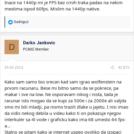
Inace na 1440p mi je FPS bez crnih traka padao na nekim
mestima ispod 60fps. Mislim na 1440p native.
R
Gadoguz
e
a
g
o
Darko Jankovic
D
v
PCAXE Member
a
n
j
a
09.06.2024.
#2.875
:
Kako sam samo bio srecan kad sam igrao wolfenstein na
prvom racunaru. Bese mi bitno samo da se pokrece, pa
makar i sve na low. Ne osporavam nikog i nista, tada je
racunar isto mogao da se kupi za 500e i za 2000e ali valjda
smo mi bili mladji, pa nismo trazili dlake u jajetu. I nisi imao
da vidis nekog debila u videu kako ti on pokazuje njegov
interkuler sa 4l vode i graficku kako ima 68 umesto 64 fps-
a...
Stalno se pitam kako je internet uspeo ovoliko da izopaci