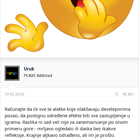
Uruk
PCAXE Addicted
29.05.2024.
#2.861
Računajte da će sve te alatke koje olakšavaju develeporima
posao, da postignu određene efekte biti sve zastupljenije u
igrama. Razlika ni sad već nije za zanemarivanje po onom
primeru gore - mrljavo ogledalo ili daska bez ikakve
refleksije. Krajnje aljkavo odrađeno, ali im je prošlo.