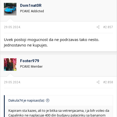
o
Dom1nat0R
v
PCAXE Addicted
a
n
j
a
29.05.2024.
#2.857
:
Uvek postoji mogucnost da ne podrzavas tako nesto.
Jednostavno ne kupujes.
Foster979
PCAXE Member
29.05.2024.
#2.858
Dakula74 je napisao(la):
Kapiram sta kazes, ali to je bitka sa vetrenjacama, i ja bih voleo da
Capalinko ne naplacuje 400 din budjavu palacinku sa bananom