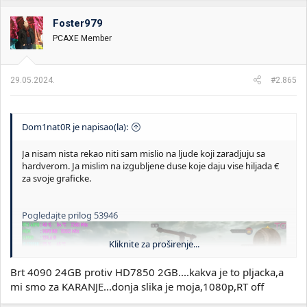
g
o
Foster979
v
PCAXE Member
a
n
j
a
29.05.2024.
#2.865
:
Dom1nat0R je napisao(la):
Ja nisam nista rekao niti sam mislio na ljude koji zaradjuju sa
hardverom. Ja mislim na izgubljene duse koje daju vise hiljada €
za svoje graficke.
Pogledajte prilog 53946
Kliknite za proširenje...
Brt 4090 24GB protiv HD7850 2GB....kakva je to pljacka,a
mi smo za KARANJE...donja slika je moja,1080p,RT off