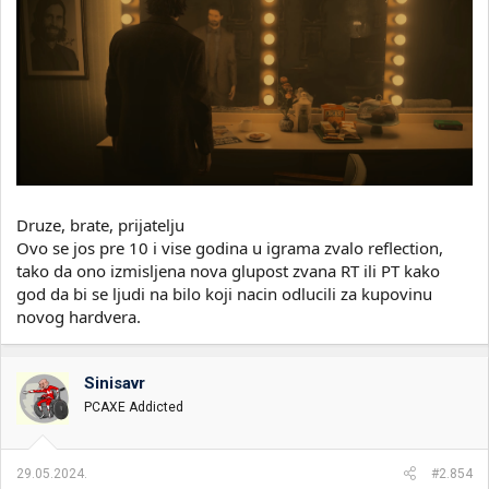
Druze, brate, prijatelju
Ovo se jos pre 10 i vise godina u igrama zvalo reflection,
tako da ono izmisljena nova glupost zvana RT ili PT kako
god da bi se ljudi na bilo koji nacin odlucili za kupovinu
novog hardvera.
Sinisavr
PCAXE Addicted
29.05.2024.
#2.854