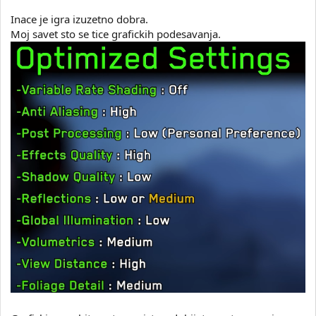
Inace je igra izuzetno dobra.
Moj savet sto se tice grafickih podesavanja.