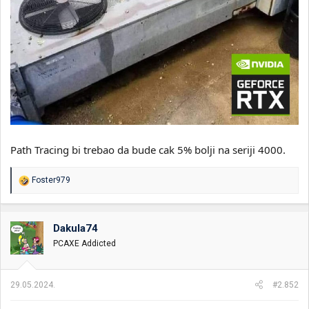
Path Tracing bi trebao da bude cak 5% bolji na seriji 4000.
R
Foster979
e
a
g
o
Dakula74
v
PCAXE Addicted
a
n
j
a
29.05.2024.
#2.852
: