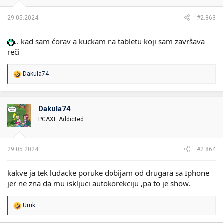
j
a
29.05.2024.
#2.863
:
.. kad sam ćorav a kuckam na tabletu koji sam završava
reči
R
Dakula74
e
a
g
o
Dakula74
v
PCAXE Addicted
a
n
j
a
29.05.2024.
#2.864
:
kakve ja tek ludacke poruke dobijam od drugara sa Iphone
jer ne zna da mu iskljuci autokorekciju ,pa to je show.
R
Uruk
e
a