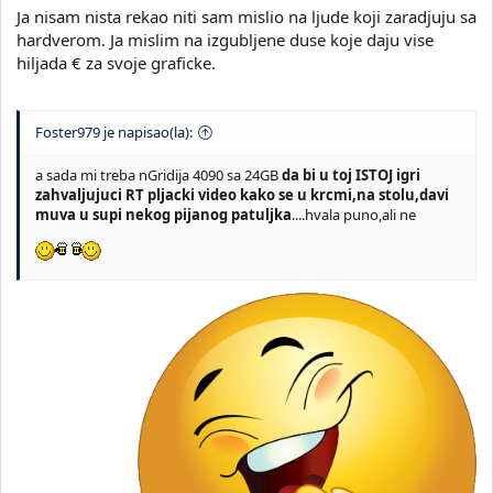
Ja nisam nista rekao niti sam mislio na ljude koji zaradjuju sa
hardverom. Ja mislim na izgubljene duse koje daju vise
hiljada € za svoje graficke.
Foster979 je napisao(la):
a sada mi treba nGridija 4090 sa 24GB
da bi u toj ISTOJ igri
zahvaljujuci RT pljacki video kako se u krcmi,na stolu,davi
muva u supi nekog pijanog patuljka
....hvala puno,ali ne