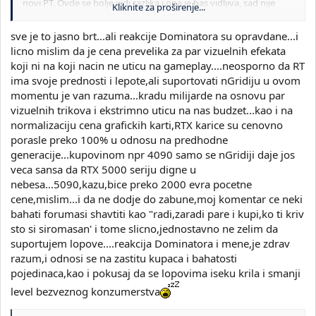
novi PT. Ovde se bolje vidi razlika i ona je bas vidljiva, sad nije
Kliknite za proširenje...
drama jer igra po defaultu lepo izgleda i na nizim detaljima, ali za
ono malo vise penali koje placas su primetni, zato sto su im sva
sve je to jasno brt...ali reakcije Dominatora su opravdane...i
setovanja globalna i primenjuju se na kompletnu mapu, zato
licno mislim da je cena prevelika za par vizuelnih efekata
vuce mnogo penala iako ti se recimo omeksana senka ne cini kao
koji ni na koji nacin ne uticu na gameplay....neosporno da RT
neki vizuelni ninja utisak, ako je primenjen globalno vuce penale.
ima svoje prednosti i lepote,ali suportovati nGridiju u ovom
momentu je van razuma...kradu milijarde na osnovu par
vizuelnih trikova i ekstrimno uticu na nas budzet...kao i na
normalizaciju cena grafickih karti,RTX karice su cenovno
porasle preko 100% u odnosu na predhodne
generacije...kupovinom npr 4090 samo se nGridiji daje jos
veca sansa da RTX 5000 seriju digne u
nebesa...5090,kazu,bice preko 2000 evra pocetne
cene,mislim...i da ne dodje do zabune,moj komentar ce neki
bahati forumasi shavtiti kao "radi,zaradi pare i kupi,ko ti kriv
sto si siromasan' i tome slicno,jednostavno ne zelim da
suportujem lopove....reakcija Dominatora i mene,je zdrav
razum,i odnosi se na zastitu kupaca i bahatosti
pojedinaca,kao i pokusaj da se lopovima iseku krila i smanji
level bezveznog konzumerstva