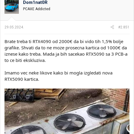
Dom1nat0R
i
o
k
k
PCAXE Addicted
t
r
e
e
m
t
29.05.2024.
#2.851
e
a
n
Brate treba ti RTX4090 od 2000€ da bi vido tih 1,5% bolje
j
a
grafike. Shvati da to ne moze prosecna kartica od 1000€ da
iznese kako treba. Mada ja bih sacekao RTX5090 sa 3 PCB-a
to ce biti ekskluziva.
Imamo vec neke likove kako bi mogla izgledati nova
RTX5090 kartica.