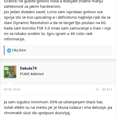
Graficki ne gubite gotovo nista a dobijate znatno manju
zahtevnost za jakim hardverom.
Jos jedan dodatni savet. Licno sam isprobao gotovo sve
opcije sto se tice upscaling-a i definitivno najbolje radi da se
stavi Dynamic Resolution a da se target fps postavi na 60.
Kada sam koristio FSR 3.0 imao sam zamucenje u travi i nije
mi se nikako svidelo to. Igru igram u 4K cisto radi
informacije.
R
Cika_Kure
e
a
g
o
Dakula74
v
PCAXE Addicted
a
n
j
a
09.06.2024.
#2.874
:
Ja sam izgubio minimum 30% sa uklanjanjem black bar,
ostali efekti su na mestu jer je likusa ludaca i ima deluzije, pa
chromatik sluzi da upotpuni dozivljaj.