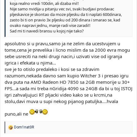
koja realno vredi 100din, ali dzaba mi!!
Nije samo nvidija u pitanju vec svi, svaki budjavi prodavac
pljeskavice je skontao da moze pljesku da ti naplati 600dinara,
zasto bi ti on pravio 3x pljesku od 200 dinara i smarao se, kad
ovako napravi jednu, manje radi vise zaradi!!
Sad mi ti navedi bransu u kojoj nije tako?
apsolutno si u pravu,samo ja ne zelim da ucestvujem u
tome,cena je prevelika i licno mislim da sa 2000 evra mogu
sebe usreciti na neki drugi nacin,i uzivati vise od igranja
igrica i efekata u njima...
sve je to otislo predaleko i kosi se sa zdravim
razumom,nekada davno sam kupio Witcher 3 i presao igru
dva puta na AMD Radeon HD 7850 sa 2GB memorije u 30+
FPS...a sada mi treba nGridija 4090 sa 24GB da bi u toj ISTOJ
igri zahvaljujuci RT pljacki video kako se u krcmi,na
stolu,davi muva u supi nekog pijanog patuljka....hvala
puno,ali ne
R
Dom1nat0R
e
a