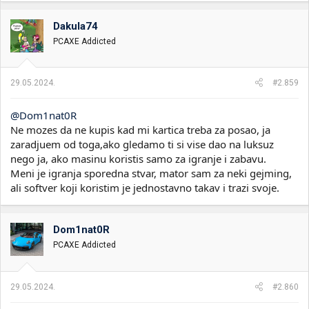
g
o
Dakula74
v
PCAXE Addicted
a
n
j
a
29.05.2024.
#2.859
:
@Dom1nat0R
Ne mozes da ne kupis kad mi kartica treba za posao, ja
zaradjuem od toga,ako gledamo ti si vise dao na luksuz
nego ja, ako masinu koristis samo za igranje i zabavu.
Meni je igranja sporedna stvar, mator sam za neki gejming,
ali softver koji koristim je jednostavno takav i trazi svoje.
Dom1nat0R
PCAXE Addicted
29.05.2024.
#2.860