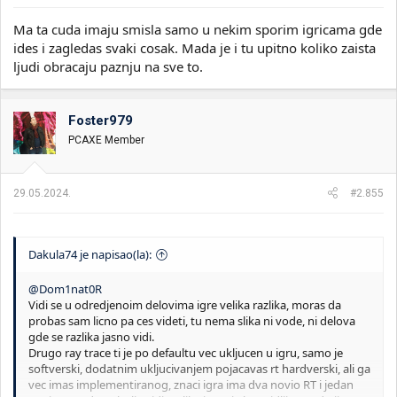
Ma ta cuda imaju smisla samo u nekim sporim igricama gde
ides i zagledas svaki cosak. Mada je i tu upitno koliko zaista
ljudi obracaju paznju na sve to.
Foster979
PCAXE Member
29.05.2024.
#2.855
Dakula74 je napisao(la):
@Dom1nat0R
Vidi se u odredjenoim delovima igre velika razlika, moras da
probas sam licno pa ces videti, tu nema slika ni vode, ni delova
gde se razlika jasno vidi.
Drugo ray trace ti je po defaultu vec ukljucen u igru, samo je
softverski, dodatnim ukljucivanjem pojacavas rt hardverski, ali ga
vec imas implementiranog, znaci igra ima dva novio RT i jedan