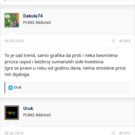
a
g
o
Dakula74
v
PCAXE Addicted
a
n
j
a
06.06.2024.
#2.869
:
To je sad trend, samo grafika da prsti i neka besmilena
pricica usput i bezbroj sumanutih side kvestova.
Igre se prave u roku od godinu dana, nema smislene price
niti dijaloga.
R
Uruk
e
a
g
o
Uruk
v
PCAXE Addicted
a
n
j
a
06.06.2024.
#2.870