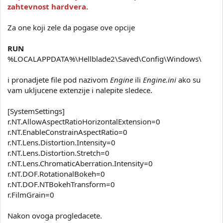
zahtevnost hardvera.
Za one koji zele da pogase ove opcije
RUN
%LOCALAPPDATA%\Hellblade2\Saved\Config\Windows\
i pronadjete file pod nazivom
Engine
ili
Engine.ini
ako su
vam ukljucene extenzije i nalepite sledece.
[SystemSettings]
r.NT.AllowAspectRatioHorizontalExtension=0
r.NT.EnableConstrainAspectRatio=0
r.NT.Lens.Distortion.Intensity=0
r.NT.Lens.Distortion.Stretch=0
r.NT.Lens.ChromaticAberration.Intensity=0
r.NT.DOF.RotationalBokeh=0
r.NT.DOF.NTBokehTransform=0
r.FilmGrain=0
Nakon ovoga progledacete.