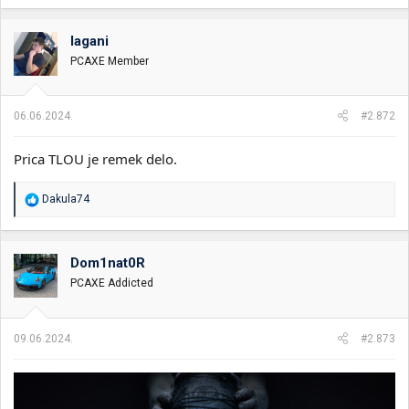
lagani
PCAXE Member
06.06.2024.
#2.872
Prica TLOU je remek delo.
R
Dakula74
e
a
g
o
Dom1nat0R
v
PCAXE Addicted
a
n
j
a
09.06.2024.
#2.873
: