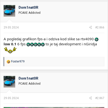
Dom1nat0R
PCAXE Addicted
29.05.2024.
#2.866
A pogledaj grafikon fps-a i odziva kod slike sa rtx4090
low 0.1
6 fps
to je taj development i nGiridja
R
Foster979
e
a
g
o
Dom1nat0R
v
PCAXE Addicted
a
n
j
a
29.05.2024.
#2.867
: