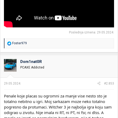
Poslednja izmena:
29.05.2024.
R
Foster979
e
a
g
o
Dom1nat0R
v
PCAXE Addicted
a
n
j
a
29.05.2024.
#2.853
:
Penale koje placas su ogromni za manje vise nesto sto je
totalno nebitno u igri. Moj sarkazam moze neko totalno
pogresno da protumaci. Witcher 3 je najbolja igra koju sam
odigrao u zivotu. Nije imala ni RT, ni PT, ni fsr, ni dlss. A
mogla se igrati sa normalnim hardverom, nije ti trebao