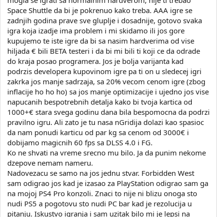
Space Shuttle da bi je pokrenuo kako treba. AAA igre se
zadnjih godina prave sve gluplje i dosadnije, gotovo svaka
igra koja izadje ima problem i mi skidamo ili jos gore
kupujemo te iste igre da bi sa nasim hardverima od vise
hiljada € bili BETA testeri i da bi mi bili ti koji ce da odrade
do kraja posao programera. Jos je bolja varijanta kad
podrzis developera kupovinom igre pa ti on u sledecej igri
zakrka jos manje sadrzaja, sa 20% vecom cenom igre (zbog
inflacije ho ho ho) sa jos manje optimizacije i ujedno jos vise
napucanih bespotrebnih detalja kako bi tvoja kartica od
1000+€ stara svega godinu dana bila bespomocna da podrzi
pravilno igru. Ali zato je tu nasa nGridija dolazi kao spasioc
da nam ponudi karticu od par kg sa cenom od 3000€ i
dobijamo magicnih 60 fps sa DLSS 4.0 i FG.
Ko ne shvati na vreme srecno mu bilo. Ja da punim nekome
dzepove nemam nameru.
Nadovezacu se samo na jos jednu stvar. Forbidden West
sam odigrao jos kad je izasao za PlayStation odigrao sam ga
na mojoj PS4 Pro konzoli. Znaci to nije ni blizu onoga sto
nudi PS5 a pogotovu sto nudi PC bar kad je rezolucija u
pitanju. Iskustvo igranja i sam uzitak bilo mi je lepsi na