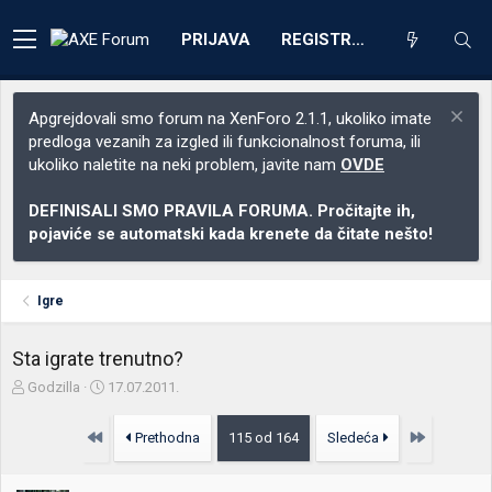
PRIJAVA
REGISTRACIJA
Apgrejdovali smo forum na XenForo 2.1.1, ukoliko imate
predloga vezanih za izgled ili funkcionalnost foruma, ili
ukoliko naletite na neki problem, javite nam
OVDE
DEFINISALI SMO PRAVILA FORUMA. Pročitajte ih,
pojaviće se automatski kada krenete da čitate nešto!
Igre
Sta igrate trenutno?
Z
D
Godzilla
17.07.2011.
a
a
č
t
Prvo
Poslednja
Prethodna
115 od 164
Sledeća
e
u
t
m
n
p