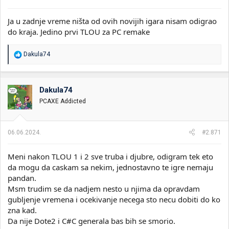
:
Ja u zadnje vreme ništa od ovih novijih igara nisam odigrao
do kraja. Jedino prvi TLOU za PC remake
R
Dakula74
e
a
g
o
Dakula74
v
PCAXE Addicted
a
n
j
a
06.06.2024.
#2.871
:
Meni nakon TLOU 1 i 2 sve truba i djubre, odigram tek eto
da mogu da caskam sa nekim, jednostavno te igre nemaju
pandan.
Msm trudim se da nadjem nesto u njima da opravdam
gubljenje vremena i ocekivanje necega sto necu dobiti do ko
zna kad.
Da nije Dote2 i C#C generala bas bih se smorio.