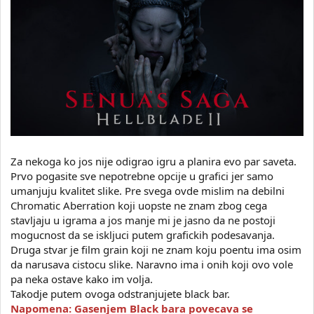
Za nekoga ko jos nije odigrao igru a planira evo par saveta.
Prvo pogasite sve nepotrebne opcije u grafici jer samo
umanjuju kvalitet slike. Pre svega ovde mislim na debilni
Chromatic Aberration koji uopste ne znam zbog cega
stavljaju u igrama a jos manje mi je jasno da ne postoji
mogucnost da se iskljuci putem grafickih podesavanja.
Druga stvar je film grain koji ne znam koju poentu ima osim
da narusava cistocu slike. Naravno ima i onih koji ovo vole
pa neka ostave kako im volja.
Takodje putem ovoga odstranjujete black bar.
Napomena: Gasenjem Black bara povecava se