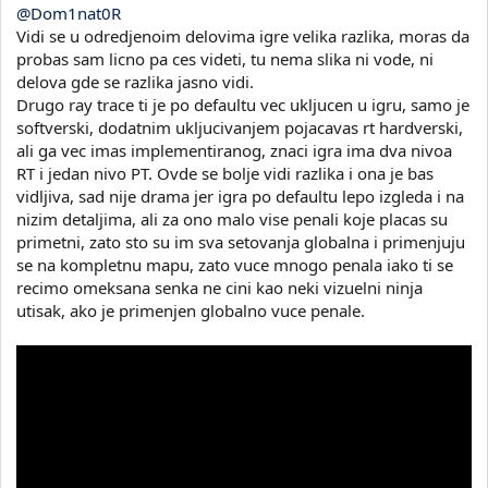
@Dom1nat0R
Vidi se u odredjenoim delovima igre velika razlika, moras da
probas sam licno pa ces videti, tu nema slika ni vode, ni
delova gde se razlika jasno vidi.
Drugo ray trace ti je po defaultu vec ukljucen u igru, samo je
softverski, dodatnim ukljucivanjem pojacavas rt hardverski,
ali ga vec imas implementiranog, znaci igra ima dva nivoa
RT i jedan nivo PT. Ovde se bolje vidi razlika i ona je bas
vidljiva, sad nije drama jer igra po defaultu lepo izgleda i na
nizim detaljima, ali za ono malo vise penali koje placas su
primetni, zato sto su im sva setovanja globalna i primenjuju
se na kompletnu mapu, zato vuce mnogo penala iako ti se
recimo omeksana senka ne cini kao neki vizuelni ninja
utisak, ako je primenjen globalno vuce penale.