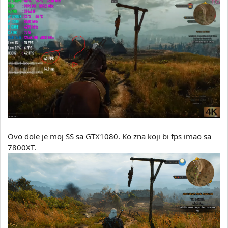
Ovo dole je moj SS sa GTX1080. Ko zna koji bi fps imao sa
7800XT.