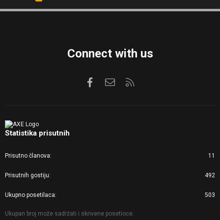
S
S
Connect with us
Facebook
Kontaktirajte nas
RSS
Statistika prisutnih
Prisutno članova
11
Prisutnih gostiju
492
Ukupno posetilaca
503
Ukupan broj može sadržati i skrivene posetioce.