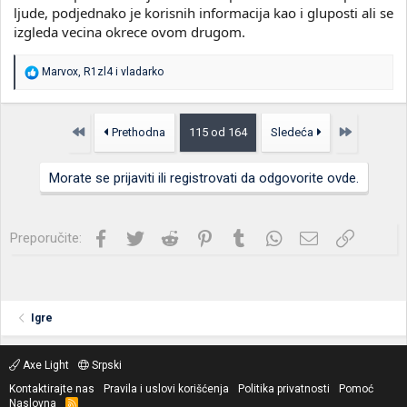
ljude, podjednako je korisnih informacija kao i gluposti ali se
izgleda vecina okrece ovom drugom.
R
Marvox
,
R1zl4
i
vladarko
e
a
g
o
Prvo
Poslednja
Prethodna
115 od 164
Sledeća
v
a
n
Morate se prijaviti ili registrovati da odgovorite ovde.
j
a
:
Facebook
Twitter
Reddit
Pinterest
Tumblr
WhatsApp
Imejl
Link
Preporučite:
Igre
Axe Light
Srpski
Kontaktirajte nas
Pravila i uslovi korišćenja
Politika privatnosti
Pomoć
Naslovna
R