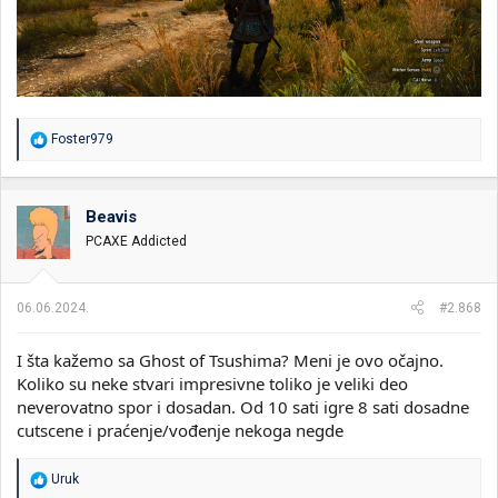
R
Foster979
e
a
g
o
Beavis
v
PCAXE Addicted
a
n
j
a
06.06.2024.
#2.868
:
I šta kažemo sa Ghost of Tsushima? Meni je ovo očajno.
Koliko su neke stvari impresivne toliko je veliki deo
neverovatno spor i dosadan. Od 10 sati igre 8 sati dosadne
cutscene i praćenje/vođenje nekoga negde
R
Uruk
e