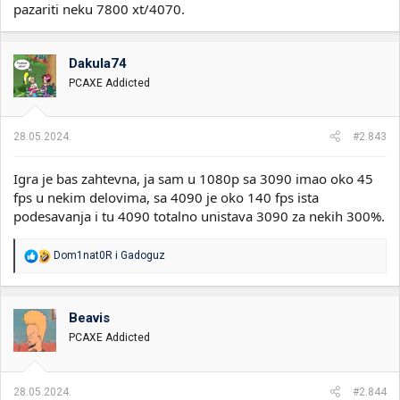
pazariti neku 7800 xt/4070.
Dakula74
PCAXE Addicted
28.05.2024.
#2.843
Igra je bas zahtevna, ja sam u 1080p sa 3090 imao oko 45
fps u nekim delovima, sa 4090 je oko 140 fps ista
podesavanja i tu 4090 totalno unistava 3090 za nekih 300%.
R
Dom1nat0R
i
Gadoguz
e
a
g
o
Beavis
v
PCAXE Addicted
a
n
j
a
28.05.2024.
#2.844
: