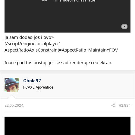
ja sam dodao jos i ovo>
[/script/engine.localplayer]
AspectRatioAxisConstraint=AspectRatio_MaintainYFOV
Inace pad fps postoji jer se sad renderuje ceo ekran.
Chola97
PCAXE Apprentice
22.05.2024.
#2.834