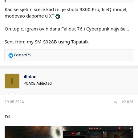
Kad se sjetim sreće kad mi je stigla 9800 Pro, IceQ model,
modovao dabome u XT
On topic, igram ovih dana Fallout 76 i Cyberpunk najviše...
Sent from my SM-S928B using Tapatalk
R
Foster979
e
a
g
o
illidan
I
v
PCAXE Addicted
a
n
j
a
19.05.2024.
#2.828
:
D4