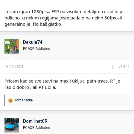
Ja sam igrao 1080p sa FSP na visokim detaljima i radilo je
odlicno, u nekim regijama jeste padalo na nekih 50fps ali
generalno je išlo baš glatko
Dakula74
PCAXE Addicted
28.05.2024.
#2.845
Pricam kad se sve stavi na max i ukljuci path-trace. RT je
radio dobro , ali PT ubija.
R
Dom1nat0R
e
a
g
o
Dom1nat0R
v
PCAXE Addicted
a
n