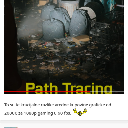
To su te krucijalne razlike vredne kupovine graficke od
2000€ za 1080p gaming u 60 fps.