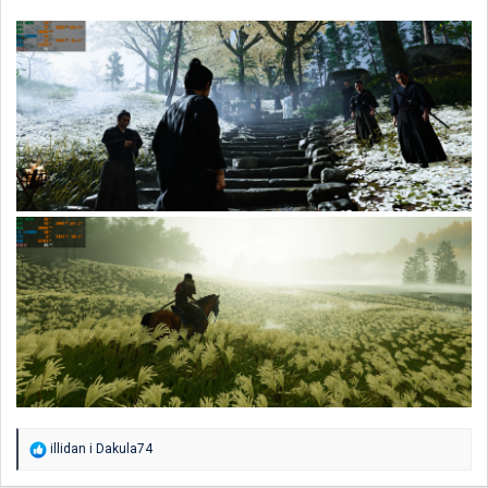
R
illidan
i
Dakula74
e
a