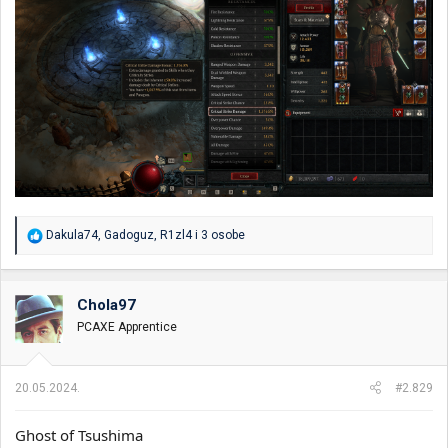
R
Dakula74
,
Gadoguz
,
R1zl4
i 3 osobe
e
a
g
o
Chola97
v
PCAXE Apprentice
a
n
j
a
20.05.2024.
#2.829
:
Ghost of Tsushima