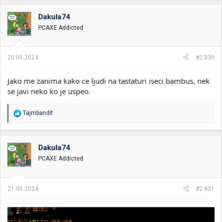
g
o
Dakula74
v
PCAXE Addicted
a
n
j
a
20.05.2024.
#2.830
:
Jako me zanima kako ce ljudi na tastaturi iseci bambus, nek
se javi neko ko je uspeo.
R
Tajmbandit
e
a
g
o
Dakula74
v
PCAXE Addicted
a
n
j
a
21.05.2024.
#2.831
: