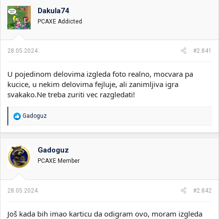
o
Dakula74
v
PCAXE Addicted
a
n
j
a
28.05.2024.
#2.841
:
U pojedinom delovima izgleda foto realno, mocvara pa
kucice, u nekim delovima fejluje, ali zanimljiva igra
svakako.Ne treba zuriti vec razgledati!
R
Gadoguz
e
a
g
o
Gadoguz
v
PCAXE Member
a
n
j
a
28.05.2024.
#2.842
:
Još kada bih imao karticu da odigram ovo, moram izgleda