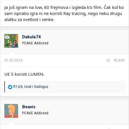
Ja još igram na low, 60 frejmova i izgleda k'o film. Čak kol'ko
sam ispratio igra ni ne koristi Ray tracing, nego neku drugu
alatku za svetlost i senke.
Dakula74
PCAXE Addicted
27.05.2024.
#2.839
UE 5 koristi LUMEN.
R
R1zl4
,
Uruk
i
Gadoguz
e
a
g
o
Beavis
v
PCAXE Addicted
a
n
j
a