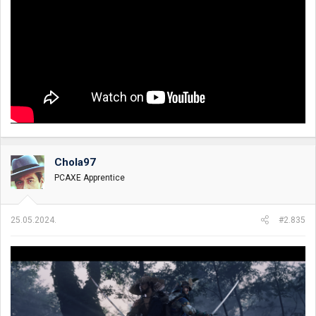
Chola97
PCAXE Apprentice
25.05.2024.
#2.835