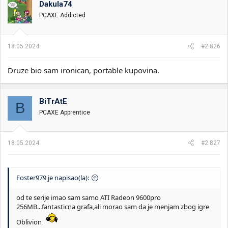
Dakula74
i
o
k
k
PCAXE Addicted
t
r
e
e
m
t
18.05.2024.
#2.826
e
a
n
Druze bio sam ironican, portable kupovina.
j
a
BiTrAtE
B
PCAXE Apprentice
18.05.2024.
#2.827
Foster979 je napisao(la):
od te serije imao sam samo ATI Radeon 9600pro
256MB...fantasticna grafa,ali morao sam da je menjam zbog igre
Oblivion