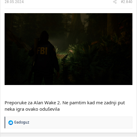
28.05.2024.
#2.840
:
Preporuke za Alan Wake 2. Ne pamtim kad me zadnji put
neka igra ovako oduševila
R
Gadoguz
e
a
g