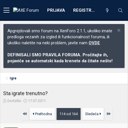
PRIJAVA
REGISTRACIJA
Apgrejdovali smo forum na XenForo 2.1.1, ukoliko imate
predloga vezanih za izgled ili funkcionalnost foruma, ili
ukoliko naletite na neki problem, javite nam
OVDE
DEFINISALI SMO PRAVILA FORUMA. Pročitajte ih,
pojaviće se automatski kada krenete da čitate nešto!
Igre
Sta igrate trenutno?
Z
D
Godzilla
17.07.2011.
a
a
č
t
Prvo
Poslednja
Prethodna
114 od 164
Sledeća
e
u
t
m
n
p