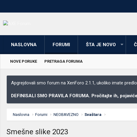
NASLOVNA
FORUMI
ŠTA JE NOVO
Č
NOVE PORUKE
PRETRAGA FORUMA
Apgrejdovali smo forum na XenForo 2.1.1, ukoliko imate predloga
DEFINISALI SMO PRAVILA FORUMA. Pročitajte ih, pojaviće 
Naslovna
Forumi
NEOBAVEZNO
Svaštara
Smešne slike 2023