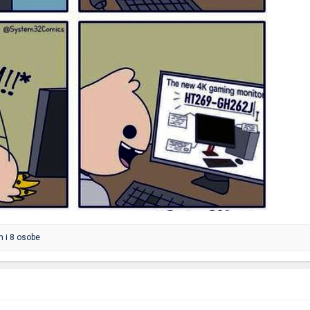
Тапатока
h
i 8 osobe