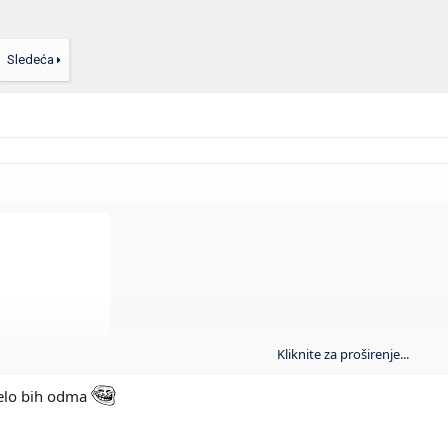
Sledeća
Kliknite za proširenje...
orelo bih odma