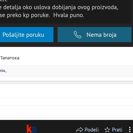
 Тапатока
eša_