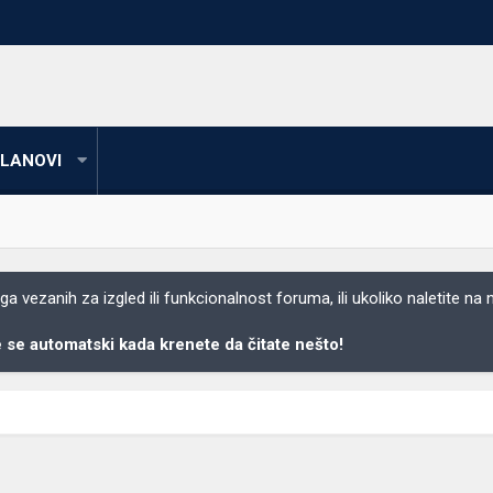
LANOVI
 vezanih za izgled ili funkcionalnost foruma, ili ukoliko naletite na
se automatski kada krenete da čitate nešto!