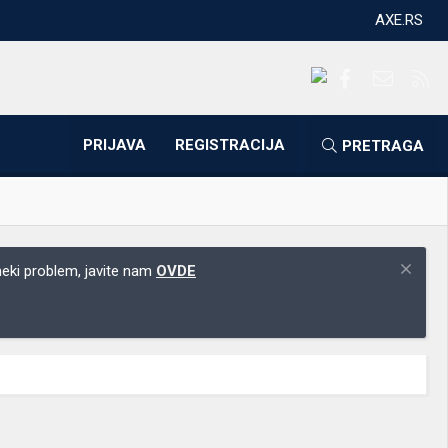
AXE.RS
Facebook
Kontakti
RS
PRIJAVA
REGISTRACIJA
PRETRAGA
 neki problem, javite nam
OVDE