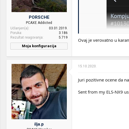
PORSCHE
PCAXE Addicted
Učlanjen(a)
03.01.2019.
Poruka
3.186
Rezultat reagovanja
5.719
Ovaj je verovatno u kara
Moja konfiguracija
PC / Laptop
Asus X503S
Name:
15.10.2020.
CPU & cooler:
Intel Core i5-12600K -
Cooler Master MasterLiquid
ML360 RGB
Juri pozitivne ocene da n
Motherboard:
ASUS PRIME Z790-A Wifi
Sent from my ELS-NX9 us
RAM:
G.Skill 32GB 2x16 Trident
Z5 DDR5 5600MHz CL36
KIT
VGA & cooler:
MSI RTX 4070 Ti SUPRIM X
12G
ilja.p