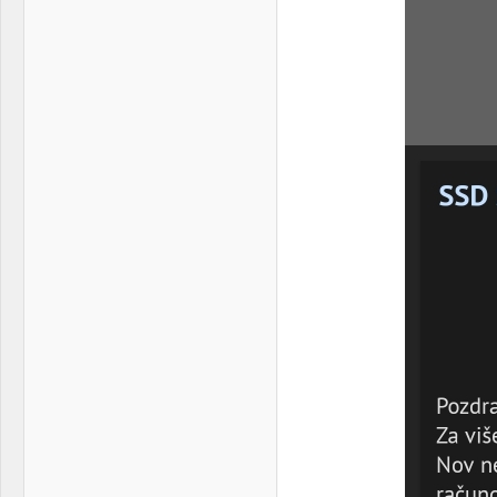
RAM:
Patriot Viper Steel 2x8gb
Mini
3000mhz
Internet:
SBB | EON Full 300/30
VGA & cooler:
Sapphire Nitro+ Radeon RX
580 4GB
OS & Browser:
Operativni sistem |
Windows 11 Pro 64bit |
Display:
Samsung S24F350
Internet pregledač: Google
Chrome
HDD:
Samsung 860 EVO 1TB +
Samsung 750 EVO 250gb
Other:
Mobilni telefon: iPhone 15
Pro |
Sound:
Lusya Fever DAC + Altec
Lansing 4121 + Microlab FC
330
Case:
MS Cyclops V / 2x Arctic
P14 - 2x Arctic F12
PSU:
Corsair RM550x
Mice &
HyperX Alloy Origins Core
keyboard:
(HX Red) - Logitech K230 -
Redragon Mirage - Asus
TUF M3
Internet:
Supernova 200/10