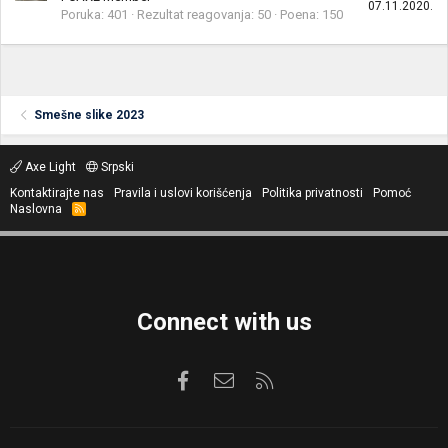
07.11.2020.
Poruka
401
Rezultat reagovanja
50
Poena
150
Smešne slike 2023
Axe Light
Srpski
Kontaktirajte nas
Pravila i uslovi korišćenja
Politika privatnosti
Pomoć
Naslovna
R
S
S
Connect with us
Facebook
Kontaktirajte nas
RSS