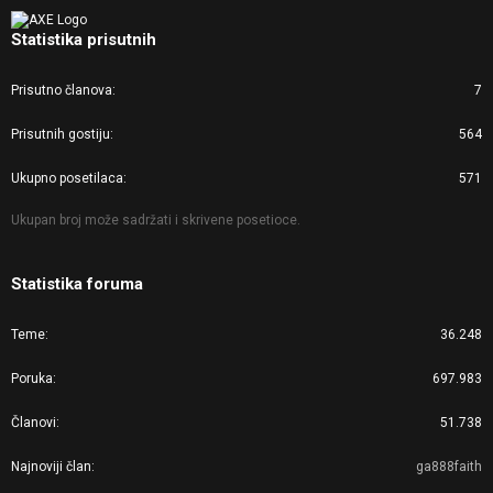
Statistika prisutnih
Prisutno članova
7
Prisutnih gostiju
564
Ukupno posetilaca
571
Ukupan broj može sadržati i skrivene posetioce.
Statistika foruma
Teme
36.248
Poruka
697.983
Članovi
51.738
Najnoviji član
ga888faith