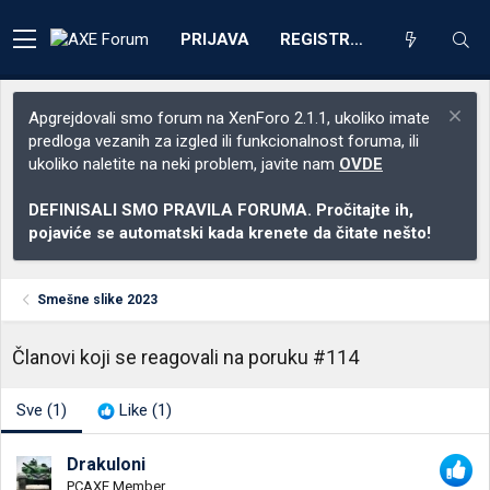
PRIJAVA
REGISTRACIJA
Apgrejdovali smo forum na XenForo 2.1.1, ukoliko imate
predloga vezanih za izgled ili funkcionalnost foruma, ili
ukoliko naletite na neki problem, javite nam
OVDE
DEFINISALI SMO PRAVILA FORUMA. Pročitajte ih,
pojaviće se automatski kada krenete da čitate nešto!
Smešne slike 2023
Članovi koji se reagovali na poruku #114
Sve
(1)
Like
(1)
Drakuloni
PCAXE Member