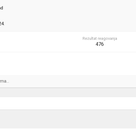
ad
24.
Rezultat reagovanja
476
ma...