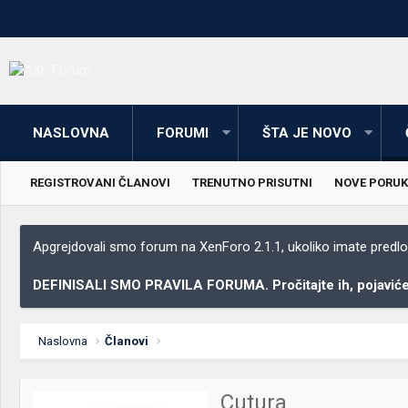
NASLOVNA
FORUMI
ŠTA JE NOVO
REGISTROVANI ČLANOVI
TRENUTNO PRISUTNI
NOVE PORUK
Apgrejdovali smo forum na XenForo 2.1.1, ukoliko imate predloga
DEFINISALI SMO PRAVILA FORUMA. Pročitajte ih, pojaviće 
Naslovna
Članovi
Cutura