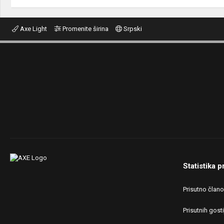
Axe Light
Promenite širina
Srpski
Statistika p
Prisutno član
Prisutnih gosti