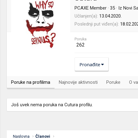
PCAXE Member
·
35
·
Iz
Novi S
Učlanjen(a)
13.04.2020.
Poslednji put viđen(a)
18.02.20
Poruka
262
Pronađite
Poruke na profilima
Najnovije aktivnosti
Poruke
O va
Još uvek nema poruka na Cutura profilu.
Naslovna
Članovi