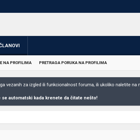
ČLANOVI
E NA PROFILIMA
PRETRAGA PORUKA NA PROFILIMA
 vezanih za izgled ili funkcionalnost foruma, ili ukoliko naletite na
se automatski kada krenete da čitate nešto!