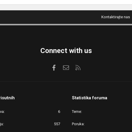
Kontaktirajte nas
Connect with us
Facebook
Kontaktirajte nas
RSS
risutnih
Statistika foruma
ova
6
Teme
ju
557
Poruka