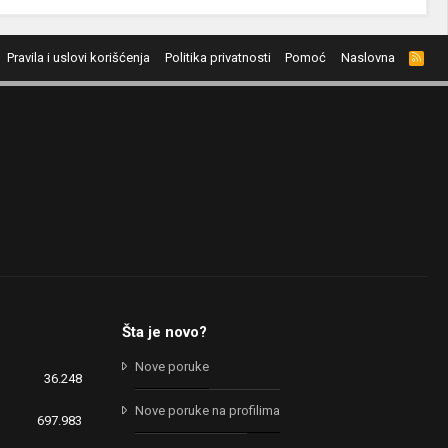
Pravila i uslovi korišćenja
Politika privatnosti
Pomoć
Naslovna
R
S
S
Šta je novo?
Nove poruke
36.248
Nove poruke na profilima
697.983