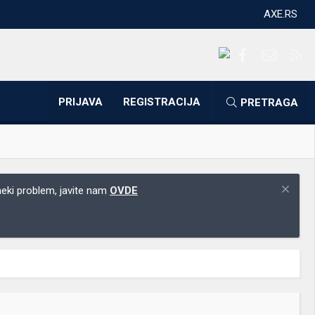
AXE.RS
Facebook
Kontakti
RS
PRIJAVA
REGISTRACIJA
PRETRAGA
 neki problem, javite nam
OVDE