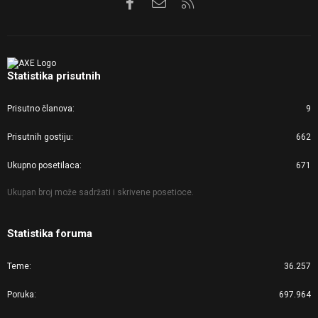
Facebook
Kontaktirajte nas
RSS
Statistika prisutnih
Prisutno članova
9
Prisutnih gostiju
662
Ukupno posetilaca
671
Ukupan broj može sadržati i skrivene posetioce.
Statistika foruma
Teme
36.257
Poruka
697.964