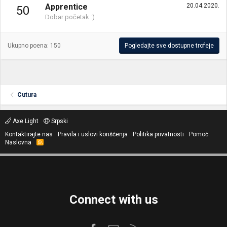
Apprentice
20.04.2020.
50
Dobar početak :)
Ukupno poena: 150
Pogledajte sve dostupne trofeje
Cutura
Axe Light
Srpski
Kontaktirajte nas
Pravila i uslovi korišćenja
Politika privatnosti
Pomoć
Naslovna
R
S
S
Connect with us