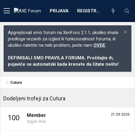
PRIJAVA
REGISTRACIJA
Apgrejdovali smo forum na XenForo 2.1.1, ukoliko imate
predloga vezanih za izgled ili funkcionalnost foruma, ili
ukoliko naletite na neki problem, javite nam
OVDE
DEFINISALI SMO PRAVILA FORUMA. Pročitajte ih,
pojaviće se automatski kada krenete da čitate nešto!
Cutura
Dodeljeni trofeji za Cutura
Member
21.09.2020.
100
Sjajan staž