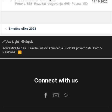
17.10.2020.
Poruka
888
Rezultat reagovanja
695
Poena
150
Smešne slike 2023
Axe Light
Srpski
Kontaktirajte nas
Pravila i uslovi korišćenja
Politika privatnosti
Pomoć
Naslovna
R
S
S
Connect with us
Facebook
Kontaktirajte nas
RSS