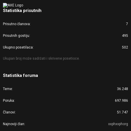
Statistika prisutnih
Prisutno članova
7
Prisutnih gostiju
495
Ukupno posetilaca
502
Ukupan broj može sadržati i skrivene posetioce.
Statistika foruma
Teme
36.248
Poruka
697.986
Članovi
51.747
Najnoviji član
xxphxxphorg