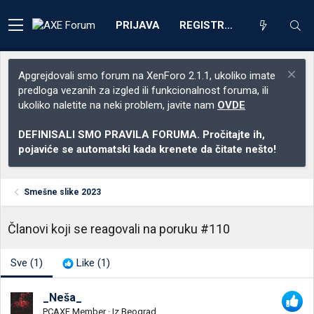
PRIJAVA
REGISTRACIJA
Apgrejdovali smo forum na XenForo 2.1.1, ukoliko imate
predloga vezanih za izgled ili funkcionalnost foruma, ili
ukoliko naletite na neki problem, javite nam
OVDE
DEFINISALI SMO PRAVILA FORUMA. Pročitajte ih,
pojaviće se automatski kada krenete da čitate nešto!
Smešne slike 2023
Članovi koji se reagovali na poruku #110
Sve
(1)
Like
(1)
_Neša_
PCAXE Member
·
Iz
Beograd