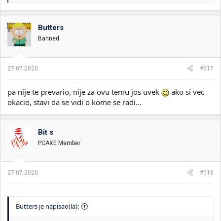
e
a
g
o
Butters
v
Banned
a
n
j
a
27.07.2020.
#517
:
pa nije te prevario, nije za ovu temu jos uvek
ako si vec
okacio, stavi da se vidi o kome se radi...
Bit s
PCAXE Member
27.07.2020.
#518
Butters je napisao(la):