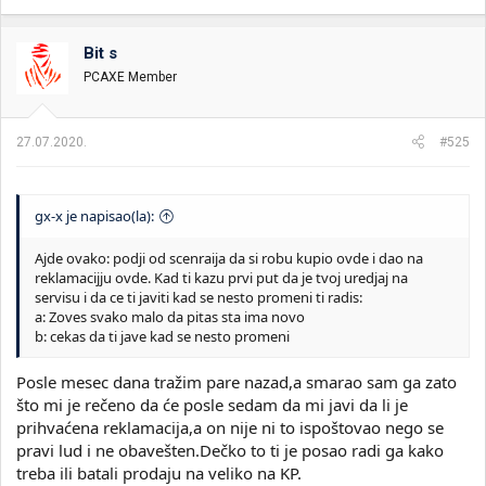
Bit s
PCAXE Member
27.07.2020.
#525
gx-x je napisao(la):
Ajde ovako: podji od scenraija da si robu kupio ovde i dao na
reklamacijju ovde. Kad ti kazu prvi put da je tvoj uredjaj na
servisu i da ce ti javiti kad se nesto promeni ti radis:
a: Zoves svako malo da pitas sta ima novo
b: cekas da ti jave kad se nesto promeni
Posle mesec dana tražim pare nazad,a smarao sam ga zato
što mi je rečeno da će posle sedam da mi javi da li je
prihvaćena reklamacija,a on nije ni to ispoštovao nego se
pravi lud i ne obavešten.Dečko to ti je posao radi ga kako
treba ili batali prodaju na veliko na KP.