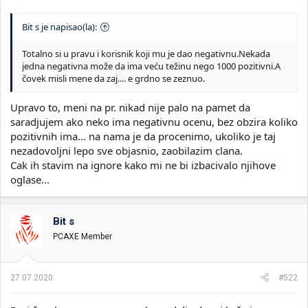
Bit s je napisao(la):
Totalno si u pravu i korisnik koji mu je dao negativnu.Nekada
jedna negativna može da ima veću težinu nego 1000 pozitivni.A
čovek misli mene da zaj.... e grdno se zeznuo.
Upravo to, meni na pr. nikad nije palo na pamet da
saradjujem ako neko ima negativnu ocenu, bez obzira koliko
pozitivnih ima... na nama je da procenimo, ukoliko je taj
nezadovoljni lepo sve objasnio, zaobilazim clana.
Cak ih stavim na ignore kako mi ne bi izbacivalo njihove
oglase...
Bit s
PCAXE Member
27.07.2020.
#522