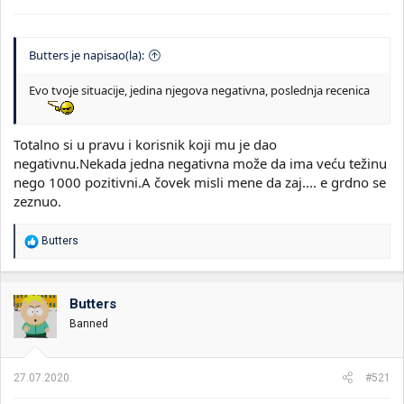
Butters je napisao(la):
Evo tvoje situacije, jedina njegova negativna, poslednja recenica
Totalno si u pravu i korisnik koji mu je dao
negativnu.Nekada jedna negativna može da ima veću težinu
nego 1000 pozitivni.A čovek misli mene da zaj.... e grdno se
zeznuo.
R
Butters
e
a
g
o
Butters
v
Banned
a
n
j
a
27.07.2020.
#521
: