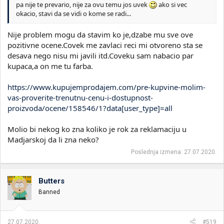
pa nije te prevario, nije za ovu temu jos uvek
ako si vec
okacio, stavi da se vidi o kome se radi...
Nije problem mogu da stavim ko je,dzabe mu sve ove
pozitivne ocene.Covek me zavlaci reci mi otvoreno sta se
desava nego nisu mi javili itd.Coveku sam nabacio par
kupaca,a on me tu farba.
https://www.kupujemprodajem.com/pre-kupvine-molim-
vas-proverite-trenutnu-cenu-i-dostupnost-
proizvoda/ocene/158546/1?data[user_type]=all
Molio bi nekog ko zna koliko je rok za reklamaciju u
Madjarskoj da li zna neko?
Poslednja izmena:
27.07.2020.
Butters
Banned
27.07.2020.
#519