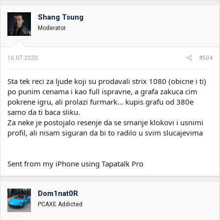
g
o
Shang Tsung
v
Moderator
a
n
j
a
16.07.2020.
#504
:
Sta tek reci za ljude koji su prodavali strix 1080 (obicne i ti)
po punim cenama i kao full ispravne, a grafa zakuca cim
pokrene igru, ali prolazi furmark... kupis grafu od 380e
samo da ti baca sliku.
Za neke je postojalo resenje da se smanje klokovi i usnimi
profil, ali nisam siguran da bi to radilo u svim slucajevima
Sent from my iPhone using Tapatalk Pro
Dom1nat0R
PCAXE Addicted