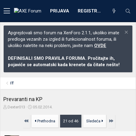
PRIJAVA
REGISTRACIJA
Apgrejdovali smo forum na XenForo 2.1.1, ukoliko imate
predloga vezanih za izgled ili funkcionalnost foruma, ili
ukoliko naletite na neki problem, javite nam
OVDE
DEFINISALI SMO PRAVILA FORUMA. Pročitajte ih,
pojaviće se automatski kada krenete da čitate nešto!
IT
Prevaranti na KP
Z
D
Dexter013
05.02.2014.
a
a
č
t
Prvo
Poslednja
Prethodna
21 od 46
Sledeća
e
u
t
m
n
p