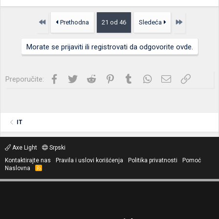
Prvo
Poslednja
Prethodna
21 od 46
Sledeća
Morate se prijaviti ili registrovati da odgovorite ovde.
Facebook
Twitter
Reddit
Pinterest
Tumblr
WhatsApp
Imejl
Link
Preporučite:
IT
Axe Light
Srpski
Kontaktirajte nas
Pravila i uslovi korišćenja
Politika privatnosti
Pomoć
Naslovna
R
S
S