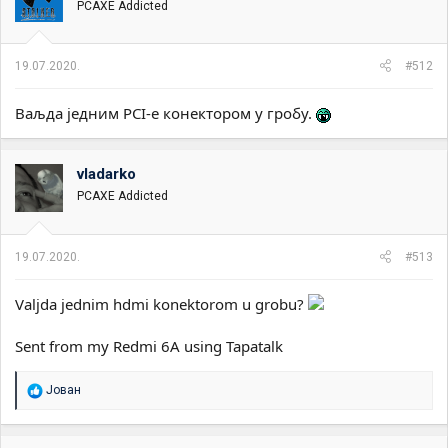
PCAXE Addicted
19.07.2020.
#512
Ваљда једним PCI-e конектором у гробу.
vladarko
PCAXE Addicted
19.07.2020.
#513
Valjda jednim hdmi konektorom u grobu?
Sent from my Redmi 6A using Tapatalk
R
Јован
e
a
g