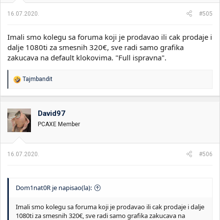
16.07.2020.
#505
Imali smo kolegu sa foruma koji je prodavao ili cak prodaje i
dalje 1080ti za smesnih 320€, sve radi samo grafika
zakucava na default klokovima. "Full ispravna".
R
Tajmbandit
e
a
g
o
David97
v
PCAXE Member
a
n
j
a
16.07.2020.
#506
:
Dom1nat0R je napisao(la):
Imali smo kolegu sa foruma koji je prodavao ili cak prodaje i dalje
1080ti za smesnih 320€, sve radi samo grafika zakucava na