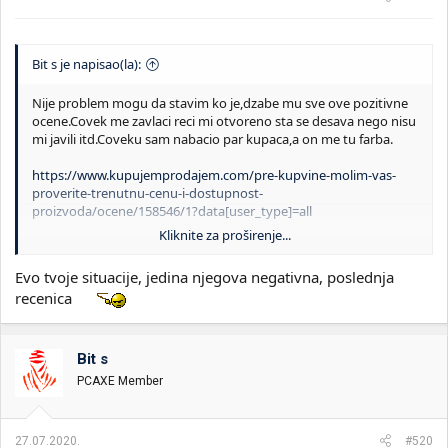
Bit s je napisao(la):
Nije problem mogu da stavim ko je,dzabe mu sve ove pozitivne
ocene.Covek me zavlaci reci mi otvoreno sta se desava nego nisu
mi javili itd.Coveku sam nabacio par kupaca,a on me tu farba.
https://www.kupujemprodajem.com/pre-kupvine-molim-vas-
proverite-trenutnu-cenu-i-dostupnost-
proizvoda/ocene/158546/1?data[user_type]=all
Kliknite za proširenje...
Molio bi nekog ko zna koliko je rok za reklamaciju u Madjarskoj
da li zna neko?
Evo tvoje situacije, jedina njegova negativna, poslednja
recenica
Bit s
PCAXE Member
27.07.2020.
#520