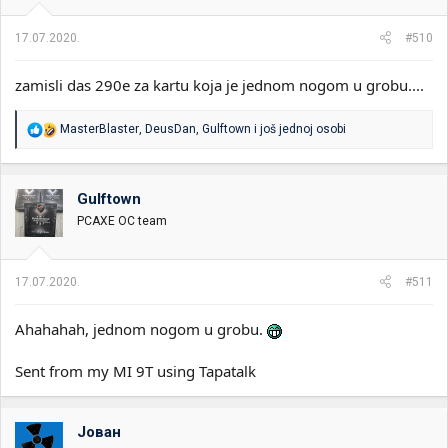
17.07.2020.
#510
zamisli das 290e za kartu koja je jednom nogom u grobu....
R
MasterBlaster
,
DeusDan
,
Gulftown
i još jednoj osobi
e
a
g
o
Gulftown
v
PCAXE OC team
a
n
j
a
17.07.2020.
#511
:
Ahahahah, jednom nogom u grobu.
Sent from my MI 9T using Tapatalk
Јован