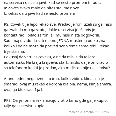
na servisu i da ce ti javiti kad se nesto promeni ti radis:
a: Zoves svako malo da pitas sta ima novo
b: cekas da ti jave kad se nesto promeni
PS. Covek ti je lepo rekao sve. Predao je fon, uzeli su ga, nisu
ga zvali da mu ga vrate, dakle u servisu je. Servis je
kontaktirao i pitao za fon, ali mu nisu nista odgovorili.
Sad imaj u vidu da si ti njemu JEDNA musterija od ko zna
koliko i da ne moze da posveti svo vreme samo tebi. Rekao
ti je sta zna.
Pokusaj da verujes coveku, a ne da mislis da te laze
automatski. Na kraju krajveva, sta TI mislis da je on uradio
sa telefonom koji ti je prodao, ako mislis da nije na servisu?
A onu jednu negativnu sto ima, kolko vidim, klinac ga je
smarao, ovaj mu rekao e korona bla bla, nema, klinja smara,
ovaj ga blokirao. I ja bi.
PPS. On je fon na reklamaciju vratio tamo gde ga je kupio.
Nije ga u servisu kupio............
Poslednja izmena:
27.07.2020.