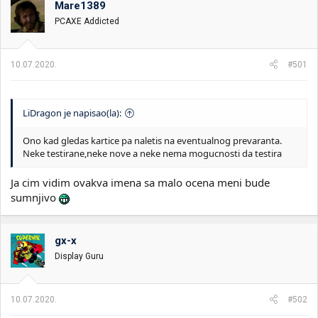
Mare1389
i
o
k
k
PCAXE Addicted
t
r
e
e
m
t
10.07.2020.
#501
e
a
n
j
a
LiDragon je napisao(la):
Ono kad gledas kartice pa naletis na eventualnog prevaranta.
Neke testirane,neke nove a neke nema mogucnosti da testira
Ja cim vidim ovakva imena sa malo ocena meni bude
sumnjivo
gx-x
Display Guru
10.07.2020.
#502