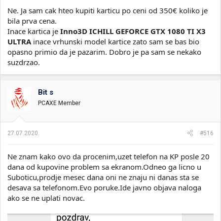
Ne. Ja sam cak hteo kupiti karticu po ceni od 350€ koliko je
bila prva cena.
Inace kartica je
Inno3D ICHILL GEFORCE GTX 1080 TI X3
ULTRA
inace vrhunski model kartice zato sam se bas bio
opasno primio da je pazarim. Dobro je pa sam se nekako
suzdrzao.
Bit s
PCAXE Member
27.07.2020.
#516
Ne znam kako ovo da procenim,uzet telefon na KP posle 20
dana od kupovine problem sa ekranom.Odneo ga licno u
Suboticu,prodje mesec dana oni ne znaju ni danas sta se
desava sa telefonom.Evo poruke.Ide javno objava naloga
ako se ne uplati novac.