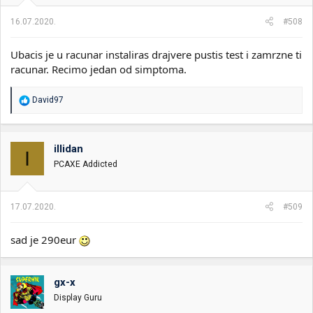
j
a
16.07.2020.
#508
:
Ubacis je u racunar instaliras drajvere pustis test i zamrzne ti
racunar. Recimo jedan od simptoma.
R
David97
e
a
g
o
illidan
I
v
PCAXE Addicted
a
n
j
a
17.07.2020.
#509
:
sad je 290eur
gx-x
Display Guru