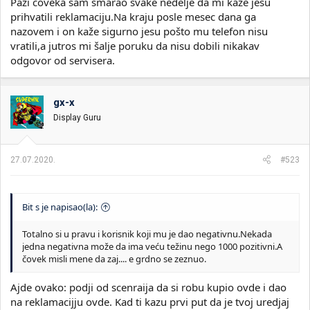
Pazi čoveka sam smarao svake nedelje da mi kaže jesu
prihvatili reklamaciju.Na kraju posle mesec dana ga
nazovem i on kaže sigurno jesu pošto mu telefon nisu
vratili,a jutros mi šalje poruku da nisu dobili nikakav
odgovor od servisera.
gx-x
Display Guru
27.07.2020.
#523
Bit s je napisao(la):
Totalno si u pravu i korisnik koji mu je dao negativnu.Nekada
jedna negativna može da ima veću težinu nego 1000 pozitivni.A
čovek misli mene da zaj.... e grdno se zeznuo.
Ajde ovako: podji od scenraija da si robu kupio ovde i dao
na reklamacijju ovde. Kad ti kazu prvi put da je tvoj uredjaj