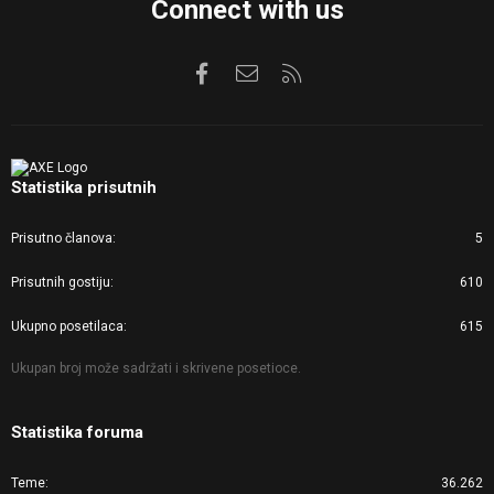
Connect with us
Facebook
Kontaktirajte nas
RSS
Statistika prisutnih
Prisutno članova
5
Prisutnih gostiju
610
Ukupno posetilaca
615
Ukupan broj može sadržati i skrivene posetioce.
Statistika foruma
Teme
36.262