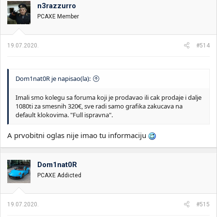
o
n3razzurro
v
PCAXE Member
a
n
j
a
19.07.2020.
#514
:
Dom1nat0R je napisao(la):
Imali smo kolegu sa foruma koji je prodavao ili cak prodaje i dalje
1080ti za smesnih 320€, sve radi samo grafika zakucava na
default klokovima. "Full ispravna".
A prvobitni oglas nije imao tu informaciju
Dom1nat0R
PCAXE Addicted
19.07.2020.
#515