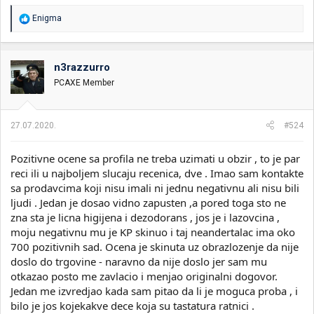
R
Enigma
e
a
g
o
n3razzurro
v
PCAXE Member
a
n
j
a
27.07.2020.
#524
:
Pozitivne ocene sa profila ne treba uzimati u obzir , to je par
reci ili u najboljem slucaju recenica, dve . Imao sam kontakte
sa prodavcima koji nisu imali ni jednu negativnu ali nisu bili
ljudi . Jedan je dosao vidno zapusten ,a pored toga sto ne
zna sta je licna higijena i dezodorans , jos je i lazovcina ,
moju negativnu mu je KP skinuo i taj neandertalac ima oko
700 pozitivnih sad. Ocena je skinuta uz obrazlozenje da nije
doslo do trgovine - naravno da nije doslo jer sam mu
otkazao posto me zavlacio i menjao originalni dogovor.
Jedan me izvredjao kada sam pitao da li je moguca proba , i
bilo je jos kojekakve dece koja su tastatura ratnici .