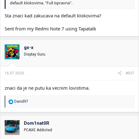
default klokovima. "Full ispravna".
Sta znaci kad zakucava na default klokovima?
Sent from my Redmi Note 7 using Tapatalk
gx-x
Display Guru
16.07.2020.
#507
znaci da je ne putu ka vecnim lovistima.
R
David97
e
a
g
o
Dom1nat0R
v
PCAXE Addicted
a
n