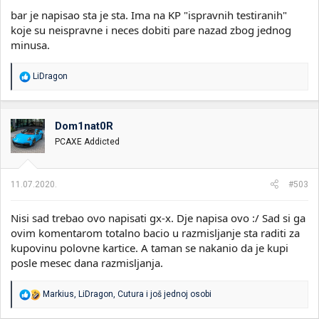
bar je napisao sta je sta. Ima na KP "ispravnih testiranih"
koje su neispravne i neces dobiti pare nazad zbog jednog
minusa.
R
LiDragon
e
a
g
o
Dom1nat0R
v
PCAXE Addicted
a
n
j
a
11.07.2020.
#503
:
Nisi sad trebao ovo napisati gx-x. Dje napisa ovo :/ Sad si ga
ovim komentarom totalno bacio u razmisljanje sta raditi za
kupovinu polovne kartice. A taman se nakanio da je kupi
posle mesec dana razmisljanja.
R
Markius
,
LiDragon
,
Cutura
i još jednoj osobi
e
a