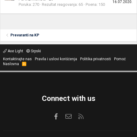
16.07.2020.
Poruka
270
Rezultat reagovanja
65
Poena
150
Prevaranti na KP
Axe Light
Srpski
Kontaktirajte nas
Pravila i uslovi korišćenja
Politika privatnosti
Pomoć
Naslovna
R
S
S
Connect with us
Facebook
Kontaktirajte nas
RSS