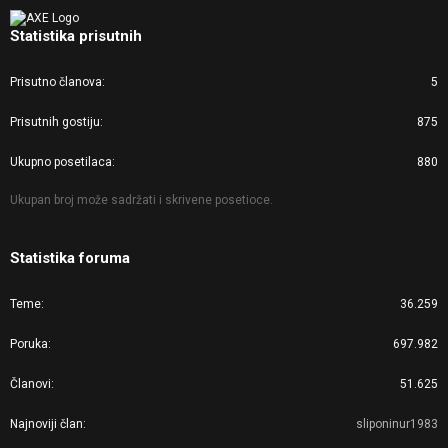
Statistika prisutnih
Prisutno članova
5
Prisutnih gostiju
875
Ukupno posetilaca
880
Ukupan broj može sadržati i skrivene posetioce.
Statistika foruma
Teme
36.259
Poruka
697.982
Članovi
51.625
Najnoviji član
sliponinur1983