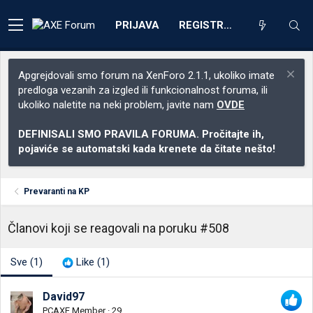
PRIJAVA
REGISTRACIJA
Apgrejdovali smo forum na XenForo 2.1.1, ukoliko imate
predloga vezanih za izgled ili funkcionalnost foruma, ili
ukoliko naletite na neki problem, javite nam
OVDE
DEFINISALI SMO PRAVILA FORUMA. Pročitajte ih,
pojaviće se automatski kada krenete da čitate nešto!
Prevaranti na KP
Članovi koji se reagovali na poruku #508
Sve
(1)
Like
(1)
David97
PCAXE Member
·
29