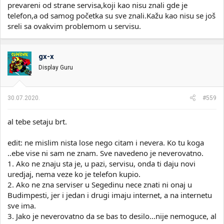
prevareni od strane servisa,koji kao nisu znali gde je
telefon,a od samog početka su sve znali.Kažu kao nisu se još
sreli sa ovakvim problemom u servisu.
gx-x
Display Guru
30.07.2020.
#559
al tebe setaju brt.
edit: ne mislim nista lose nego citam i nevera. Ko tu koga
..ebe vise ni sam ne znam. Sve navedeno je neverovatno.
1. Ako ne znaju sta je, u pazi, servisu, onda ti daju novi
uredjaj, nema veze ko je telefon kupio.
2. Ako ne zna serviser u Segedinu nece znati ni onaj u
Budimpesti, jer i jedan i drugi imaju internet, a na internetu
sve ima.
3. Jako je neverovatno da se bas to desilo...nije nemoguce, al