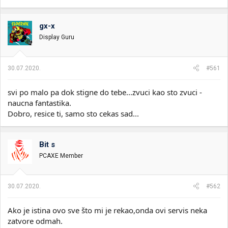
gx-x
Display Guru
30.07.2020.
#561
svi po malo pa dok stigne do tebe...zvuci kao sto zvuci -
naucna fantastika.
Dobro, resice ti, samo sto cekas sad...
Bit s
PCAXE Member
30.07.2020.
#562
Ako je istina ovo sve što mi je rekao,onda ovi servis neka
zatvore odmah.