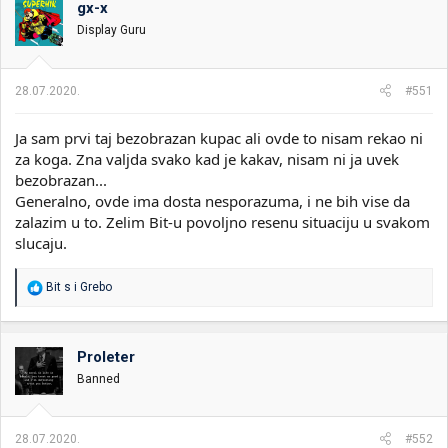
gx-x
i
o
k
k
Display Guru
t
r
e
e
m
t
28.07.2020.
#551
e
a
n
Ja sam prvi taj bezobrazan kupac ali ovde to nisam rekao ni
j
a
za koga. Zna valjda svako kad je kakav, nisam ni ja uvek
bezobrazan...
Generalno, ovde ima dosta nesporazuma, i ne bih vise da
zalazim u to. Zelim Bit-u povoljno resenu situaciju u svakom
slucaju.
R
Bit s
i
Grebo
e
a
g
o
Proleter
v
Banned
a
n
j
a
28.07.2020.
#552
: