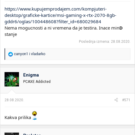
https://www.kupujemprodajem.com/kompjuteri-
desktop/graficke-kartice/msi-gaming-x-rtx-2070-8gb-
gddr6/oglas/100448608?filter_id=680029684
Nema mogucnosti a ni vremena da je testira. Inace min
D
stanje
Poslednja izmena:
28.08.2020.
R
canyon1
i
vladarko
e
a
g
o
Enigma
v
PCAXE Addicted
a
n
j
a
28.08.2020.
#571
:
Kakva prilika