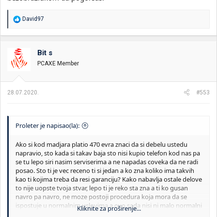
R
David97
e
a
g
o
Bit s
v
PCAXE Member
a
n
j
a
28.07.2020.
#553
:
Proleter je napisao(la):
Ako si kod madjara platio 470 evra znaci da si debelu ustedu
napravio, sto kada si takav baja sto nisi kupio telefon kod nas pa
se tu lepo siri nasim serviserima a ne napadas coveka da ne radi
posao. Sto ti je vec receno ti si jedan a ko zna koliko ima takvih
kao ti kojima treba da resi garanciju? Kako nabavlja ostale delove
to nije uopste tvoja stvar, lepo ti je reko sta zna a ti ko gusan
navro pa navro, ne moze postoji procedura koja mora da se
ispostuje u normalnim uslovima a ovo sada nisi ni malo normalni
Kliknite za proširenje...
uslovi.