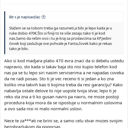
Bit s je napisao(la):
Slažem se sa tobom treba ga razumeti,a bilo je lepo kada je u
ruke dobio 470€.Što si finiji to te više zezaju tako ti je kod
nas.Samo da rešim ovo i tu je kraj sa prodavcima sa KP.Jedini
čovek koji zaslužuje sve pohvale je Fanta,čovek kako je rekao
tako je bilo.
Ako si kod madjara platio 470 evra znaci da si debelu ustedu
napravio, sto kada si takav baja sto nisi kupio telefon kod
nas pa se tu lepo siri nasim serviserima a ne napadas coveka
da ne radi posao. Sto ti je vec receno ti si jedan a ko zna
koliko ima takvih kao ti kojima treba da resi garanciju? Kako
nabavlja ostale delove to nije uopste tvoja stvar, lepo ti je
reko sta zna a ti ko gusan navro pa navro, ne moze postoji
procedura koja mora da se ispostuje u normalnim uslovima
a ovo sada nisi ni malo normalni uslovi.
Nece te za***ati ne brini se, a samo celu stvar mozes svojim
bezobrazlukom da pogorsas.