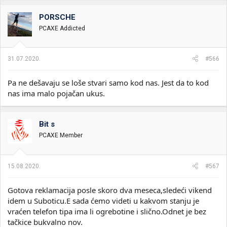
PORSCHE
PCAXE Addicted
31.07.2020.
#566
Pa ne dešavaju se loše stvari samo kod nas. Jest da to kod
nas ima malo pojačan ukus.
Bit s
PCAXE Member
15.08.2020.
#567
Gotova reklamacija posle skoro dva meseca,sledeći vikend
idem u Suboticu.E sada ćemo videti u kakvom stanju je
vraćen telefon tipa ima li ogrebotine i slično.Odnet je bez
tačkice bukvalno nov.