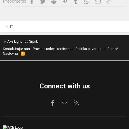
Facebook
Twitter
Reddit
Pinterest
Tumblr
WhatsApp
Imejl
Link
Preporučite:
IT
Axe Light
Srpski
Kontaktirajte nas
Pravila i uslovi korišćenja
Politika privatnosti
Pomoć
Naslovna
R
S
S
Connect with us
Facebook
Kontaktirajte nas
RSS