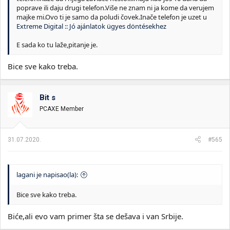
poprave ili daju drugi telefon.Više ne znam ni ja kome da verujem
majke mi.Ovo ti je samo da poludi čovek.Inače telefon je uzet u
Extreme Digital :: Jó ajánlatok ügyes döntésekhez
E sada ko tu laže,pitanje je.
Bice sve kako treba.
Bit s
PCAXE Member
31.07.2020.
#565
lagani je napisao(la):
Bice sve kako treba.
Biće,ali evo vam primer šta se dešava i van Srbije.