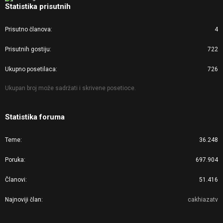
Statistika prisutnih
Prisutno članova
4
Prisutnih gostiju
722
Ukupno posetilaca
726
Ukupan broj može sadržati i skrivene posetioce.
Statistika foruma
Teme
36.248
Poruka
697.904
Članovi
51.416
Najnoviji član
cakhiazatv