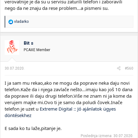
verovatnije je da su u servisu zaturili telefon i zaboravili
nego da ne znaju da rese problem...a pismeni su.
R
vladarko
e
a
g
o
Bit s
v
PCAXE Member
a
n
j
a
30.07.2020.
#560
:
I ja sam mu rekao,ako ne mogu da poprave neka daju novi
telefon.Kaže da i njega zavlače nešto...imaju kao još 10 dana
da poprave ili daju drugi telefon.Više ne znam ni ja kome da
verujem majke mi.Ovo ti je samo da poludi čovek.Inače
telefon je uzet u
Extreme Digital :: Jó ajánlatok ügyes
döntésekhez
E sada ko tu laže,pitanje je.
Poslednja izmena:
30.07.2020.