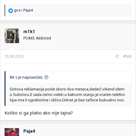
R
gx-x
i
Paja4
e
a
g
o
m1k1
v
PCAXE Addicted
a
n
j
a
15.08.2020.
#568
:
Bit s je napisao(la):
Gotova reklamacija posle skoro dva meseca,sledeći vikend idem
u Suboticu.E sada ćemo videti u kakvom stanju je vraćen telefon
tipa ima li ogrebotine i slično.Odnet je bez tačkice bukvalno nov.
Koliko si ga platio ako nije tajna?
Paja4