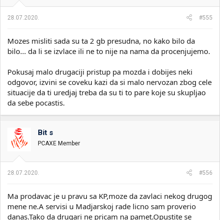
28.07.2020.
#555
Mozes misliti sada su ta 2 gb presudna, no kako bilo da
bilo... da li se izvlace ili ne to nije na nama da procenjujemo.
Pokusaj malo drugaciji pristup pa mozda i dobijes neki
odgovor, izvini se coveku kazi da si malo nervozan zbog cele
situacije da ti uredjaj treba da su ti to pare koje su skupljao
da sebe pocastis.
Bit s
PCAXE Member
28.07.2020.
#556
Ma prodavac je u pravu sa KP,moze da zavlaci nekog drugog
mene ne.A servisi u Madjarskoj rade licno sam proverio
danas.Tako da drugari ne pricam na pamet.Opustite se