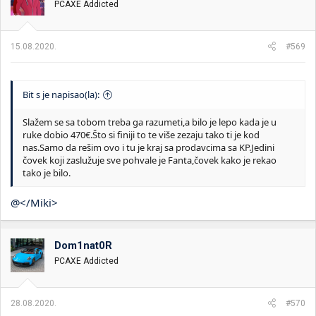
PCAXE Addicted
15.08.2020.
#569
Bit s je napisao(la):
Slažem se sa tobom treba ga razumeti,a bilo je lepo kada je u
ruke dobio 470€.Što si finiji to te više zezaju tako ti je kod
nas.Samo da rešim ovo i tu je kraj sa prodavcima sa KP.Jedini
čovek koji zaslužuje sve pohvale je Fanta,čovek kako je rekao
tako je bilo.
@</Miki>
Dom1nat0R
PCAXE Addicted
28.08.2020.
#570