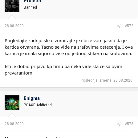
Proleter
Banned
28.08.2020.
#572
Pogledajte zadnju sliku zumirajte je i bice vam jasno da je
kartica otvarana. Tacno se vide na srafovima ostecenja. I ova
kartica je imala sigurno vise od jednog stikera na srafovima.
Isti je dobio prijavu kp timu pa neka vide sta ce sa ovim
prevarantom.
Poslednja izmena:
28.08.2020.
Enigma
PCAXE Addicted
28.08.2020.
#573