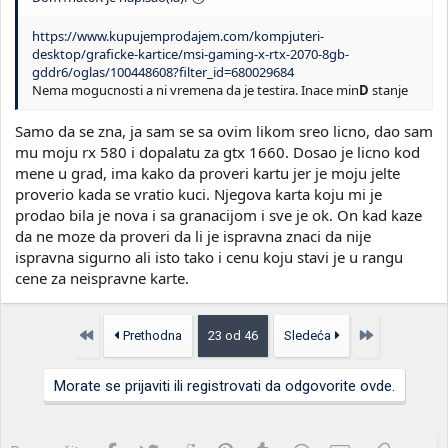
https://www.kupujemprodajem.com/kompjuteri-
desktop/graficke-kartice/msi-gaming-x-rtx-2070-8gb-
gddr6/oglas/100448608?filter_id=680029684
Nema mogucnosti a ni vremena da je testira. Inace min
D
stanje
Samo da se zna, ja sam se sa ovim likom sreo licno, dao sam
mu moju rx 580 i dopalatu za gtx 1660. Dosao je licno kod
mene u grad, ima kako da proveri kartu jer je moju jelte
proverio kada se vratio kuci. Njegova karta koju mi je
prodao bila je nova i sa granacijom i sve je ok. On kad kaze
da ne moze da proveri da li je ispravna znaci da nije
ispravna sigurno ali isto tako i cenu koju stavi je u rangu
cene za neispravne karte.
Prvo
Poslednja
Prethodna
23 od 46
Sledeća
Morate se prijaviti ili registrovati da odgovorite ovde.