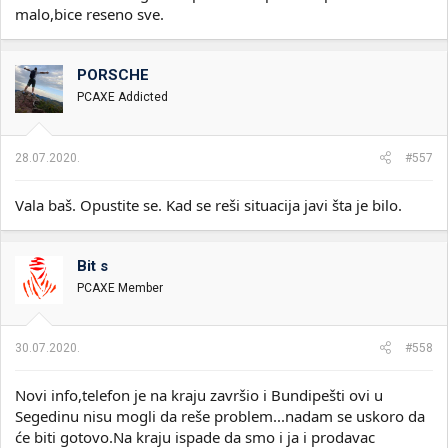
malo,bice reseno sve.
PORSCHE
PCAXE Addicted
28.07.2020.
#557
Vala baš. Opustite se. Kad se reši situacija javi šta je bilo.
Bit s
PCAXE Member
30.07.2020.
#558
Novi info,telefon je na kraju završio i Bundipešti ovi u
Segedinu nisu mogli da reše problem...nadam se uskoro da
će biti gotovo.Na kraju ispade da smo i ja i prodavac