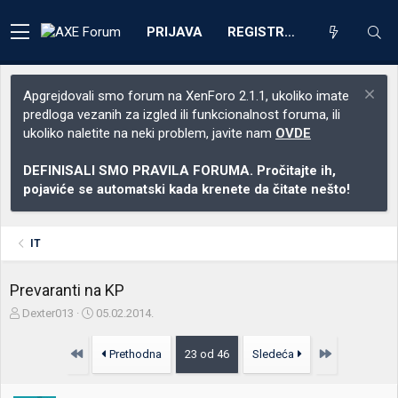
PRIJAVA
REGISTRACIJA
Apgrejdovali smo forum na XenForo 2.1.1, ukoliko imate
predloga vezanih za izgled ili funkcionalnost foruma, ili
ukoliko naletite na neki problem, javite nam
OVDE
DEFINISALI SMO PRAVILA FORUMA. Pročitajte ih,
pojaviće se automatski kada krenete da čitate nešto!
IT
Prevaranti na KP
Z
D
Dexter013
05.02.2014.
a
a
č
t
Prvo
Poslednja
Prethodna
23 od 46
Sledeća
e
u
t
m
n
p