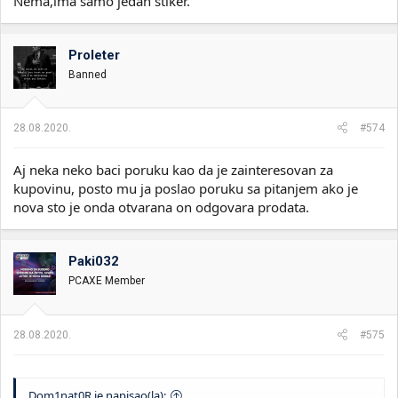
Nema,ima samo jedan stiker.
Proleter
Banned
28.08.2020.
#574
Aj neka neko baci poruku kao da je zainteresovan za
kupovinu, posto mu ja poslao poruku sa pitanjem ako je
nova sto je onda otvarana on odgovara prodata.
Paki032
PCAXE Member
28.08.2020.
#575
Dom1nat0R je napisao(la):