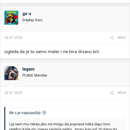
gx-x
Display Guru
30.07.2020.
#563
izgleda da je to samo maler i ne bira drzavu brt.
lagani
PCAXE Member
30.07.2020.
#564
Bit s je napisao(la):
I ja sam mu rekao,ako ne mogu da poprave neka daju novi
telefon.Kaže da i njega zavlače nešto...imaju kao još 10 dana da