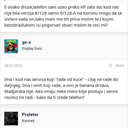
E ovako druze,telefon sam uzeo preko KP zato sto kod nas
Nece te za***ati ne brini se, a samo celu stvar mozes svojim
nije bila verzija 8/128 samo 6/128.A na Koronu mogu da se
bezobrazlukom da pogorsas.
izvlace sada svi,tako mani me tih prica molim te.I kojim
bezobrazlukom cu pogorsati stvari molim te reci mi?
gx-x
Display Guru
28.07.2020.
#554
Ima i kod nas servisa koji "rade od kuce" - citaj ne rade do
daljnjeg. Ima i onih koji rade, a ovo je banana drzava,
Madjarska nije. Ako imaju neke mere koje postuju i servis
recimo ne radi - kako da ti srede telefon?
Proleter
Banned