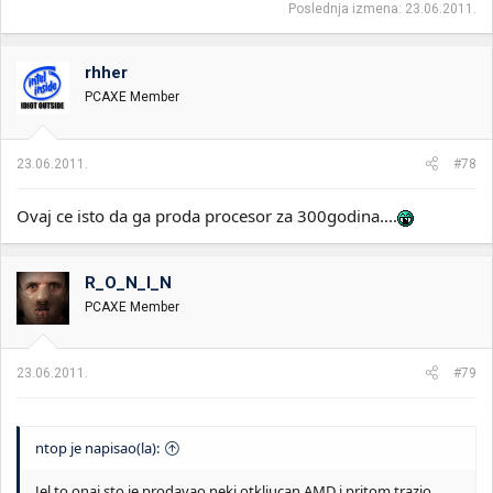
Poslednja izmena:
23.06.2011.
rhher
PCAXE Member
23.06.2011.
#78
Ovaj ce isto da ga proda procesor za 300godina....
R_O_N_I_N
PCAXE Member
23.06.2011.
#79
ntop je napisao(la):
Jel to onaj sto je prodavao neki otkljucan AMD i pritom trazio