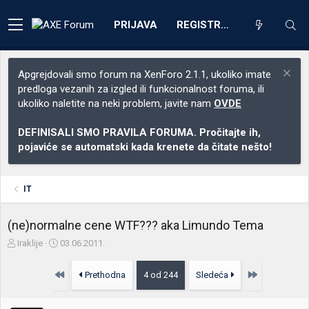
PRIJAVA
REGISTRACIJA
Apgrejdovali smo forum na XenForo 2.1.1, ukoliko imate
predloga vezanih za izgled ili funkcionalnost foruma, ili
ukoliko naletite na neki problem, javite nam
OVDE
DEFINISALI SMO PRAVILA FORUMA. Pročitajte ih,
pojaviće se automatski kada krenete da čitate nešto!
IT
(ne)normalne cene WTF??? aka Limundo Tema
Z
D
Iraklije
03.06.2011.
a
a
č
t
Prvo
Poslednja
Prethodna
4 od 244
Sledeća
e
u
t
m
n
p