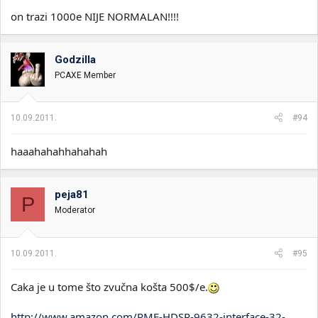
on trazi 1000e NIJE NORMALAN!!!!
Godzilla
PCAXE Member
10.09.2011.
#94
haaahahahhahahah
peja81
P
Moderator
10.09.2011.
#95
Caka je u tome što zvučna košta 500$/e.
http://www.amazon.com/RME-HDSP-9632-interface-32-