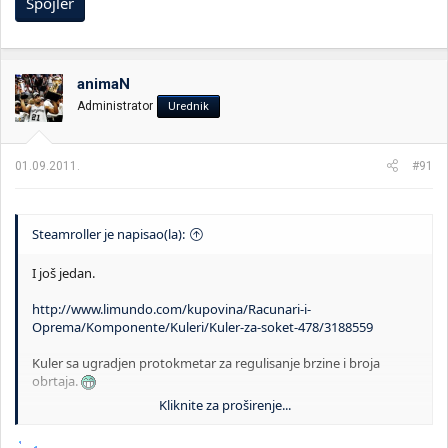
Spojler
animaN
Administrator
Urednik
01.09.2011.
#91
Steamroller je napisao(la):
I još jedan.
http://www.limundo.com/kupovina/Racunari-i-
Oprema/Komponente/Kuleri/Kuler-za-soket-478/3188559
Kuler sa ugradjen protokmetar za regulisanje brzine i broja
obrtaja.
Kliknite za proširenje...
Spojler