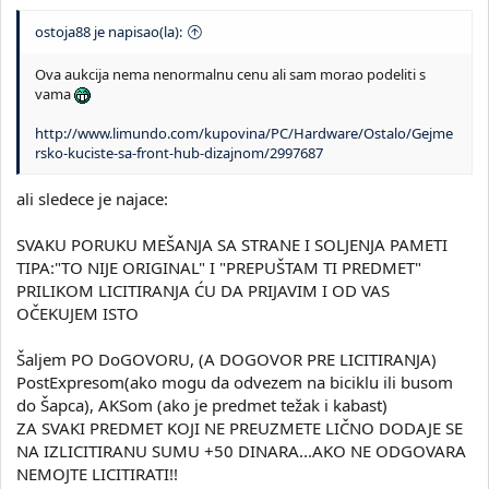
ostoja88 je napisao(la):
Ova aukcija nema nenormalnu cenu ali sam morao podeliti s
vama
http://www.limundo.com/kupovina/PC/Hardware/Ostalo/Gejme
rsko-kuciste-sa-front-hub-dizajnom/2997687
ali sledece je najace:
SVAKU PORUKU MEŠANJA SA STRANE I SOLJENJA PAMETI
TIPA:"TO NIJE ORIGINAL" I "PREPUŠTAM TI PREDMET"
PRILIKOM LICITIRANJA ĆU DA PRIJAVIM I OD VAS
OČEKUJEM ISTO
Šaljem PO DoGOVORU, (A DOGOVOR PRE LICITIRANJA)
PostExpresom(ako mogu da odvezem na biciklu ili busom
do Šapca), AKSom (ako je predmet težak i kabast)
ZA SVAKI PREDMET KOJI NE PREUZMETE LIČNO DODAJE SE
NA IZLICITIRANU SUMU +50 DINARA...AKO NE ODGOVARA
NEMOJTE LICITIRATI!!