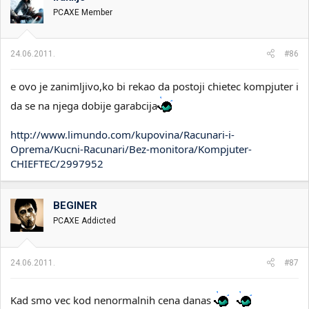
PCAXE Member
24.06.2011.
#86
e ovo je zanimljivo,ko bi rekao da postoji chietec kompjuter i
da se na njega dobije garabcija
http://www.limundo.com/kupovina/Racunari-i-
Oprema/Kucni-Racunari/Bez-monitora/Kompjuter-
CHIEFTEC/2997952
BEGINER
PCAXE Addicted
24.06.2011.
#87
Kad smo vec kod nenormalnih cena danas