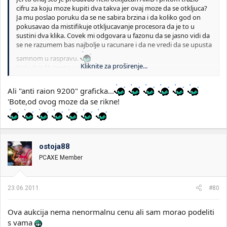
cifru za koju moze kupiti dva takva jer ovaj moze da se otkljuca?
Ja mu poslao poruku da se ne sabira brzina i da koliko god on
pokusavao da mistifikuje otkljucavanje procesora da je to u
sustini dva klika. Covek mi odgovara u fazonu da se jasno vidi da
se ne razumem bas najbolje u racunare i da ne vredi da se upusta
samnom u raspravu.
Kliknite za proširenje...
Neki dan lik postavi aukciju:
http://www.limundo.com/kupovina/viper-brend-/2957903
I ja mu isto napisem poruku sa tacnim nazivima i ispravim mu
Ali "anti raion 9200" graficka...
pravopisne greske, a covek me toliko napljuvao da nisam mogao
'Bote,od ovog moze da se rikne!
da verujem.
ostoja88
PCAXE Member
23.06.2011.
#80
Ova aukcija nema nenormalnu cenu ali sam morao podeliti
s vama