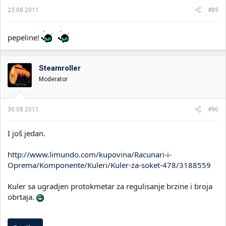
23.08.2011.
#89
pepeline!
Steamroller
Moderator
30.08.2011.
#90
I još jedan.
http://www.limundo.com/kupovina/Racunari-i-
Oprema/Komponente/Kuleri/Kuler-za-soket-478/3188559
Kuler sa ugradjen protokmetar za regulisanje brzine i broja
obrtaja.