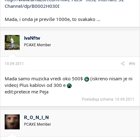
Channel/dp/B0002H030I
Mada, i onda je previše 1000e, to svakako ...
IvaNftw
PCAXE Member
10.09.2011.
#96
Mada samo muzicka vredi oko 500$
(iskreno nisam je ni
video) Plus kablovi od 300 e
edit:pretece me Peja
Poslednja izmena:
10.09.2011.
R_O_N_I_N
PCAXE Member