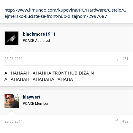
http://www.limundo.com/kupovina/PC/Hardware/Ostalo/G
ejmersko-kuciste-sa-front-hub-dizajnom/2997687
blackmore1911
PCAXE Addicted
23.06.2011.
#81
AHHAHAAHHAHAHHA FRONT HUB DIZAJN
AHAHAHAHHAHAHAHAHAHAHA
klaywert
PCAXE Member
23.06.2011.
#82