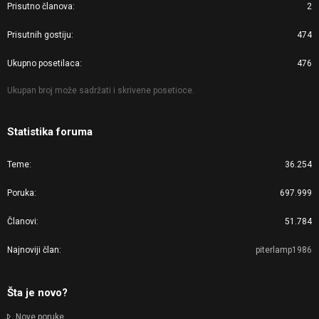
Prisutno članova
2
Prisutnih gostiju
474
Ukupno posetilaca
476
Ukupan broj može sadržati i skrivene posetioce.
Statistika foruma
Teme
36.254
Poruka
697.999
Članovi
51.784
Najnoviji član
piterlamp1986
Šta je novo?
Nove poruke