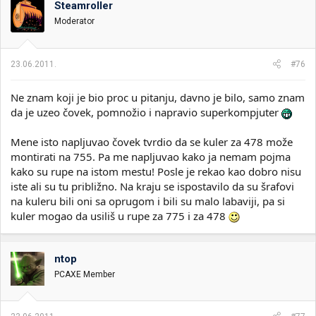
Steamroller
i
o
k
k
Moderator
t
r
e
e
m
t
23.06.2011.
#76
e
a
n
Ne znam koji je bio proc u pitanju, davno je bilo, samo znam
j
a
da je uzeo čovek, pomnožio i napravio superkompjuter
Mene isto napljuvao čovek tvrdio da se kuler za 478 može
montirati na 755. Pa me napljuvao kako ja nemam pojma
kako su rupe na istom mestu! Posle je rekao kao dobro nisu
iste ali su tu približno. Na kraju se ispostavilo da su šrafovi
na kuleru bili oni sa oprugom i bili su malo labaviji, pa si
kuler mogao da usiliš u rupe za 775 i za 478
ntop
PCAXE Member