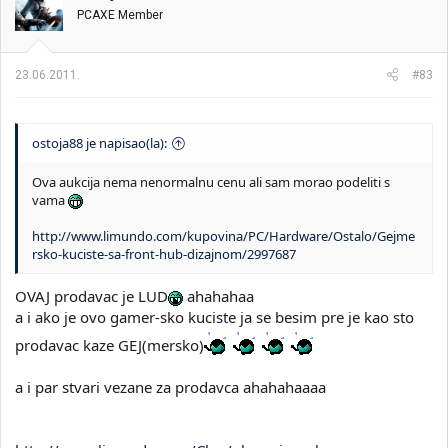
PCAXE Member
23.06.2011.
#83
ostoja88 je napisao(la):
Ova aukcija nema nenormalnu cenu ali sam morao podeliti s
vama
http://www.limundo.com/kupovina/PC/Hardware/Ostalo/Gejme
rsko-kuciste-sa-front-hub-dizajnom/2997687
OVAJ prodavac je LUD
ahahahaa
a i ako je ovo gamer-sko kuciste ja se besim pre je kao sto
prodavac kaze GEJ(mersko)
a i par stvari vezane za prodavca ahahahaaaa