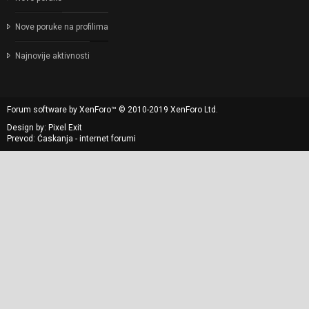
Nove poruke na profilima
Najnovije aktivnosti
Forum software by XenForo™
© 2010-2019 XenForo Ltd.
Design by:
Pixel Exit
Prevod: Ćaskanja - internet forumi