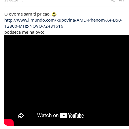
23.06.2011.
#77
O ovome sam ti pricao.
http://www.limundo.com/kupovina/AMD-Phenom-X4-B50-
12800-MHz-NOVO-/2481616
podseca me na ovo: