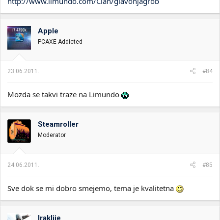
http://www.limundo.com/Clan/glavonjagrob
Apple
PCAXE Addicted
23.06.2011.
#84
Mozda se takvi traze na Limundo
Steamroller
Moderator
24.06.2011.
#85
Sve dok se mi dobro smejemo, tema je kvalitetna
Iraklije