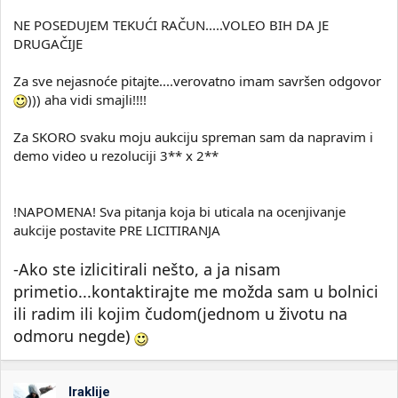
NE POSEDUJEM TEKUĆI RAČUN.....VOLEO BIH DA JE
DRUGAČIJE
Za sve nejasnoće pitajte....verovatno imam savršen odgovor
))) aha vidi smajli!!!!
Za SKORO svaku moju aukciju spreman sam da napravim i
demo video u rezoluciji 3** x 2**
!NAPOMENA! Sva pitanja koja bi uticala na ocenjivanje
aukcije postavite PRE LICITIRANJA
-Ako ste izlicitirali nešto, a ja nisam
primetio...kontaktirajte me možda sam u bolnici
ili radim ili kojim čudom(jednom u životu na
odmoru negde)
Iraklije