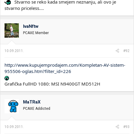
Stvarno se reko kada smejem neznanju, ali ovo je
stvarno priceless....
IvaNftw
PCAXE Member
10.09.2011.
#92
http://www.kupujemprodajem.com/Kompletan-AV-sistem-
955506-oglas.htm?filter_id=226
Grafička FullHD 1080: MSI N9400GT MD512H
MaTRaX
PCAXE Addicted
10.09.2011.
#93