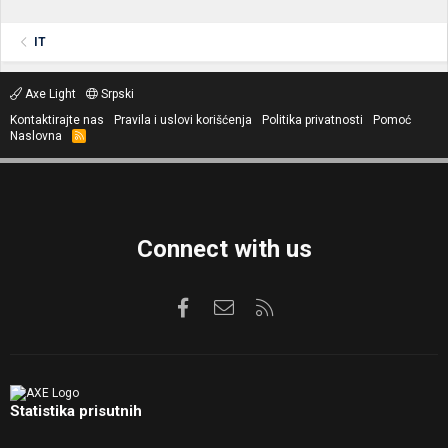
IT
Axe Light
Srpski
Kontaktirajte nas
Pravila i uslovi korišćenja
Politika privatnosti
Pomoć
Naslovna
R
S
S
Connect with us
Facebook
Kontaktirajte nas
RSS
Statistika prisutnih