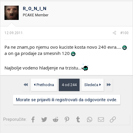
R_O_N_I_N
PCAXE Member
12.09.2011.
#100
Pa ne znam,po njemu ovo kuciste kosta novo 240 evra....
a on ga prodaje za smesnih 120
Najbolje vodeno hladjenje na trzistu...
Prvo
Poslednja
Prethodna
4 od 244
Sledeća
Morate se prijaviti ili registrovati da odgovorite ovde.
Facebook
Twitter
Reddit
Pinterest
Tumblr
WhatsApp
Imejl
Link
Preporučite: