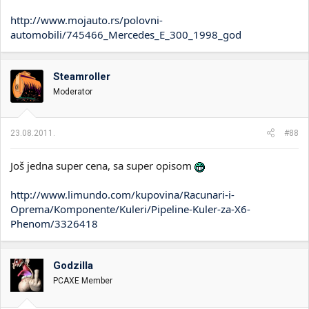
http://www.mojauto.rs/polovni-
automobili/745466_Mercedes_E_300_1998_god
Steamroller
Moderator
23.08.2011.
#88
Još jedna super cena, sa super opisom
http://www.limundo.com/kupovina/Racunari-i-
Oprema/Komponente/Kuleri/Pipeline-Kuler-za-X6-
Phenom/3326418
Godzilla
PCAXE Member