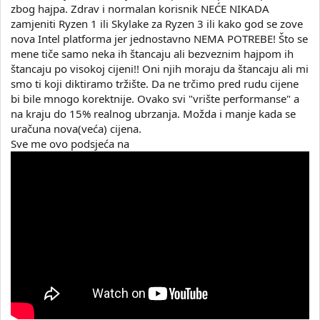
zbog hajpa. Zdrav i normalan korisnik NEĆE NIKADA
zamjeniti Ryzen 1 ili Skylake za Ryzen 3 ili kako god se zove
nova Intel platforma jer jednostavno NEMA POTREBE! Što se
mene tiče samo neka ih štancaju ali bezveznim hajpom ih
štancaju po visokoj cijeni!! Oni njih moraju da štancaju ali mi
smo ti koji diktiramo tržište. Da ne trčimo pred rudu cijene
bi bile mnogo korektnije. Ovako svi "vrište performanse" a
na kraju do 15% realnog ubrzanja. Možda i manje kada se
uračuna nova(veća) cijena.
Sve me ovo podsjeća na