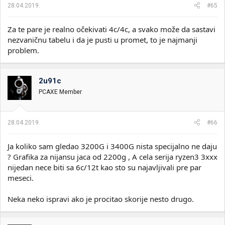
28.04.2019.
#65
Za te pare je realno očekivati 4c/4c, a svako može da sastavi
nezvaničnu tabelu i da je pusti u promet, to je najmanji
problem.
2u91c
PCAXE Member
28.04.2019.
#66
Ja koliko sam gledao 3200G i 3400G nista specijalno ne daju
? Grafika za nijansu jaca od 2200g , A cela serija ryzen3 3xxx
nijedan nece biti sa 6c/12t kao sto su najavljivali pre par
meseci.
Neka neko ispravi ako je procitao skorije nesto drugo.