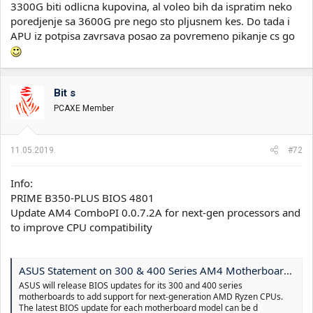
3300G biti odlicna kupovina, al voleo bih da ispratim neko
poredjenje sa 3600G pre nego sto pljusnem kes. Do tada i
APU iz potpisa zavrsava posao za povremeno pikanje cs go
Bit s
PCAXE Member
11.05.2019.
#72
Info:
PRIME B350-PLUS BIOS 4801
Update AM4 ComboPI 0.0.7.2A for next-gen processors and
to improve CPU compatibility
ASUS Statement on 300 & 400 Series AM4 Motherboards for Next-Gen AMD Ryzen CPUs | News｜ASUS Global
ASUS will release BIOS updates for its 300 and 400 series
motherboards to add support for next-generation AMD Ryzen CPUs.
The latest BIOS update for each motherboard model can be d