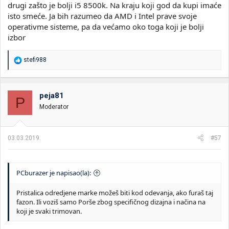
drugi zašto je bolji i5 8500k. Na kraju koji god da kupi imaće
isto smeće. Ja bih razumeo da AMD i Intel prave svoje
operativme sisteme, pa da većamo oko toga koji je bolji
izbor
R
stefi988
e
a
g
o
peja81
P
v
Moderator
a
n
j
a
03.03.2019.
#57
:
PCburazer je napisao(la):
Pristalica odredjene marke možeš biti kod odevanja, ako furaš taj
fazon. Ili voziš samo Porše zbog specifičnog dizajna i načina na
koji je svaki trimovan.