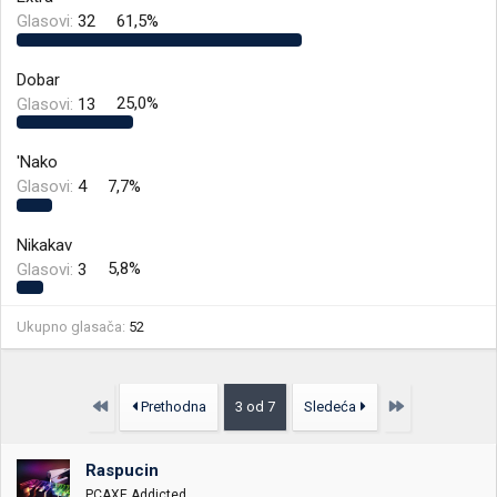
i
o
Glasovi:
32
61,5%
k
k
t
r
e
e
Dobar
m
t
Glasovi:
13
25,0%
e
a
n
j
'Nako
a
Glasovi:
4
7,7%
Nikakav
Glasovi:
3
5,8%
Ukupno glasača
52
Prvo
Poslednja
Prethodna
3 od 7
Sledeća
Raspucin
PCAXE Addicted