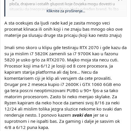
ploča, drajvera i ostalih gluposti koje čovjeka mogu dovesti u
situaciju da (neopravdano) više ne gleda određen brend. To što
Kliknite za proširenje...
oni svakih 6 mjeseci izbacuju "novi" proizvod prolazi upravo zbog
hajpa. Zdrav i normalan korisnik NEĆE NIKADA zamjeniti Ryzen 1
A sta ocekujes da ljudi rade kad je zasita mnogo veci
ili Skylake za Ryzen 3 ili kako god se zove nova Intel platforma jer
procenat klinaca ili onih koji i ne znaju bas mnogo oko ove
jednostavno NEMA POTREBE! Što se mene tiče samo neka ih
materije pa slusaju druge sta pricaju (koji kao nesto znaju)
štancaju ali bezveznim hajpom ih štancaju po visokoj cijeni!! Oni
njih moraju da štancaju ali mi smo ti koji diktiramo tržište. Da ne
trčimo pred rudu cijene bi bile mnogo korektnije. Ovako svi
Imali smo skoro u klipu gde testiraju RTX 2070 i gde kazu da
"vrište performanse" a na kraju do 15% realnog ubrzanja. Možda
su ja mislim i7 5820K zamenili sa i7 9700K kao u fazonu
i manje kada se uračuna nova(veća) cijena.
5820 je usko grlo za RTX2070. Majko moja sta necu cuti.
Sve me ovo podsjeća na
Procesor koji ima 6/12 je losiji od 8 core procesora. Ja
kapiram starija platforma ali daj bre... Necu da
komentarisem ciji je klip ali verujem da cete provaliti.
Drugar pre 2 meseca kupio i7 2600K i GTX 1060 6GB eno
ga tera posr.ni neoptimizovani PUBG u 90+ fps-a sa tako
matorim procesorom. Zasto bi neko menjao skylake. Za
Ryzen kapiram da neko hoce da zameni svoj 8/16 za neki
12/24 ali mislim tolika jezgra sluzice nekome ko svaki dan
renderuje nesto. I ponovo kazem
svaki dan
jer se u
suprotnom i ne ispalti bas. Za gaming i dalje je sasvim ok
4/8 a 6/12 puna kapa.