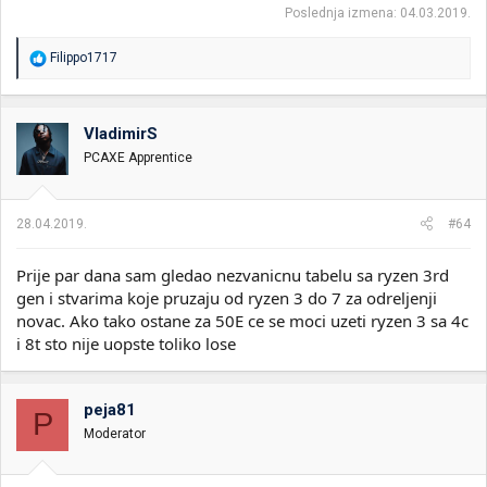
Poslednja izmena:
04.03.2019.
R
Filippo1717
e
a
g
o
VladimirS
v
PCAXE Apprentice
a
n
j
a
28.04.2019.
#64
:
Prije par dana sam gledao nezvanicnu tabelu sa ryzen 3rd
gen i stvarima koje pruzaju od ryzen 3 do 7 za odreljenji
novac. Ako tako ostane za 50E ce se moci uzeti ryzen 3 sa 4c
i 8t sto nije uopste toliko lose
peja81
P
Moderator