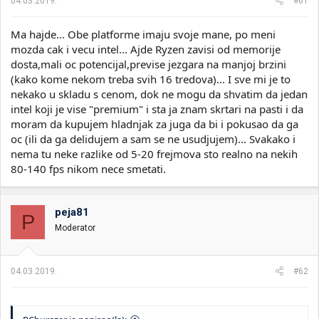
04.03.2019.
#61
Ma hajde... Obe platforme imaju svoje mane, po meni
mozda cak i vecu intel... Ajde Ryzen zavisi od memorije
dosta,mali oc potencijal,previse jezgara na manjoj brzini
(kako kome nekom treba svih 16 tredova)... I sve mi je to
nekako u skladu s cenom, dok ne mogu da shvatim da jedan
intel koji je vise "premium" i sta ja znam skrtari na pasti i da
moram da kupujem hladnjak za juga da bi i pokusao da ga
oc (ili da ga delidujem a sam se ne usudjujem)... Svakako i
nema tu neke razlike od 5-20 frejmova sto realno na nekih
80-140 fps nikom nece smetati.
peja81
P
Moderator
04.03.2019.
#62