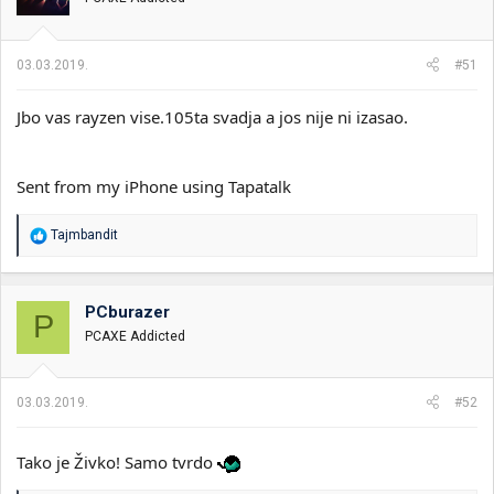
03.03.2019.
#51
Jbo vas rayzen vise.105ta svadja a jos nije ni izasao.
Sent from my iPhone using Tapatalk
R
Tajmbandit
e
a
g
o
PCburazer
P
v
PCAXE Addicted
a
n
j
a
03.03.2019.
#52
:
Tako je Živko! Samo tvrdo