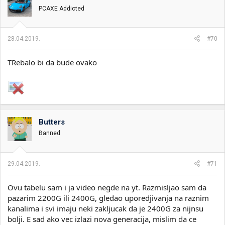
v
PCAXE Addicted
a
n
j
a
28.04.2019.
#70
:
TRebalo bi da bude ovako
Butters
Banned
29.04.2019.
#71
Ovu tabelu sam i ja video negde na yt. Razmisljao sam da
pazarim 2200G ili 2400G, gledao uporedjivanja na raznim
kanalima i svi imaju neki zakljucak da je 2400G za nijnsu
bolji. E sad ako vec izlazi nova generacija, mislim da ce