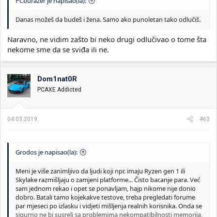
PCburazer je napisao(la):
Danas možeš da budeš i žena. Samo ako punoletan tako odlučiš.
Naravno, ne vidim zašto bi neko drugi odlučivao o tome šta
nekome sme da se sviđa ili ne.
Dom1nat0R
PCAXE Addicted
04.03.2019.
#63
Grodos je napisao(la):
Meni je više zanimljivo da ljudi koji npr. imaju Ryzen gen 1 ili
Skylake razmišljaju o zamjeni platforme... Čisto bacanje para. Već
sam jednom rekao i opet se ponavljam, hajp nikome nije donio
dobro. Batali tamo kojekakve testove, treba pregledati forume
par mjeseci po izlasku i vidjeti mišljenja realnih korisnika. Onda se
sigurno ne bi susreli sa problemima nekompatibilnosti memorija,