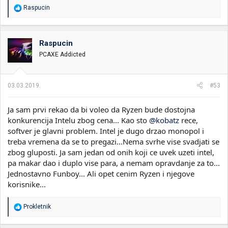
R
Raspucin
e
a
g
o
Raspucin
v
PCAXE Addicted
a
n
j
a
03.03.2019.
#53
:
Ja sam prvi rekao da bi voleo da Ryzen bude dostojna
konkurencija Intelu zbog cena... Kao sto
@kobatz
rece,
softver je glavni problem. Intel je dugo drzao monopol i
treba vremena da se to pregazi...Nema svrhe vise svadjati se
zbog gluposti. Ja sam jedan od onih koji ce uvek uzeti intel,
pa makar dao i duplo vise para, a nemam opravdanje za to...
Jednostavno Funboy... Ali opet cenim Ryzen i njegove
korisnike...
R
Prokletnik
e
a