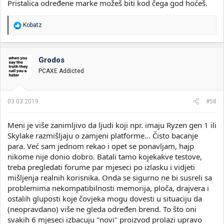
Pristalica određene marke možeš biti kod čega god hoćeš.
R
Kobatz
e
a
g
o
Grodos
v
PCAXE Addicted
a
n
j
a
03.03.2019.
#58
:
Meni je više zanimljivo da ljudi koji npr. imaju Ryzen gen 1 ili
Skylake razmišljaju o zamjeni platforme... Čisto bacanje
para. Već sam jednom rekao i opet se ponavljam, hajp
nikome nije donio dobro. Batali tamo kojekakve testove,
treba pregledati forume par mjeseci po izlasku i vidjeti
mišljenja realnih korisnika. Onda se sigurno ne bi susreli sa
problemima nekompatibilnosti memorija, ploča, drajvera i
ostalih gluposti koje čovjeka mogu dovesti u situaciju da
(neopravdano) više ne gleda određen brend. To što oni
svakih 6 mjeseci izbacuju "novi" proizvod prolazi upravo