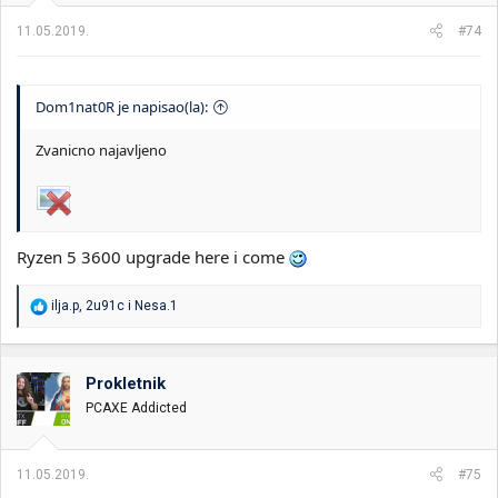
j
a
11.05.2019.
#74
:
Dom1nat0R je napisao(la):
Zvanicno najavljeno
Ryzen 5 3600 upgrade here i come
R
ilja.p
,
2u91c
i
Nesa.1
e
a
g
o
Prokletnik
v
PCAXE Addicted
a
n
j
a
11.05.2019.
#75
: