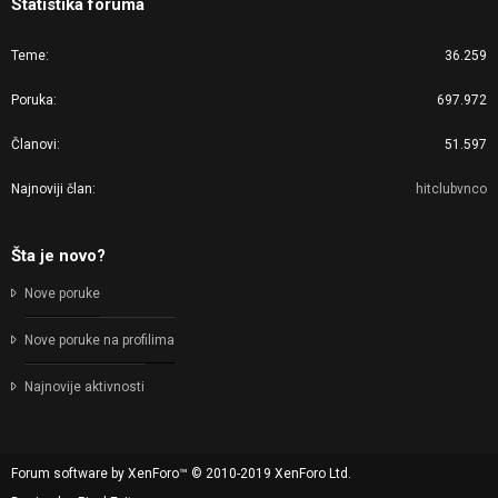
Statistika foruma
Teme
36.259
Poruka
697.972
Članovi
51.597
Najnoviji član
hitclubvnco
Šta je novo?
Nove poruke
Nove poruke na profilima
Najnovije aktivnosti
Forum software by XenForo™
© 2010-2019 XenForo Ltd.