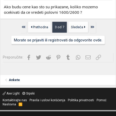
Ako budu cene kao sto su prikazane, koliko mozemo
ocekivati da ce vredeti polovni 1600/2600 ?
Prvo
Poslednja
Prethodna
3 od 7
Sledeća
Morate se prijaviti ili registrovati da odgovorite ovde.
Facebook
Twitter
Reddit
Pinterest
Tumblr
WhatsApp
Imejl
Link
Preporučite:
Ankete
Axe Light
Srpski
Kontaktirajte nas
Pravila i uslovi korišćenja
Politika privatnosti
Pomoć
Naslovna
R
S
S