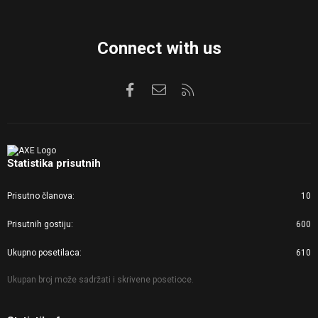
Connect with us
Facebook
Kontaktirajte nas
RSS
Statistika prisutnih
Prisutno članova
10
Prisutnih gostiju
600
Ukupno posetilaca
610
Ukupan broj može sadržati i skrivene posetioce.