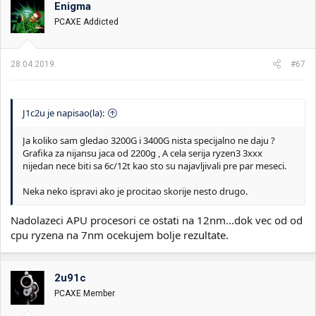
Enigma
PCAXE Addicted
28.04.2019.
#67
J1c2u je napisao(la):
Ja koliko sam gledao 3200G i 3400G nista specijalno ne daju ?
Grafika za nijansu jaca od 2200g , A cela serija ryzen3 3xxx
nijedan nece biti sa 6c/12t kao sto su najavljivali pre par meseci.
Neka neko ispravi ako je procitao skorije nesto drugo.
Nadolazeci APU procesori ce ostati na 12nm...dok vec od od
cpu ryzena na 7nm ocekujem bolje rezultate.
2u91c
PCAXE Member