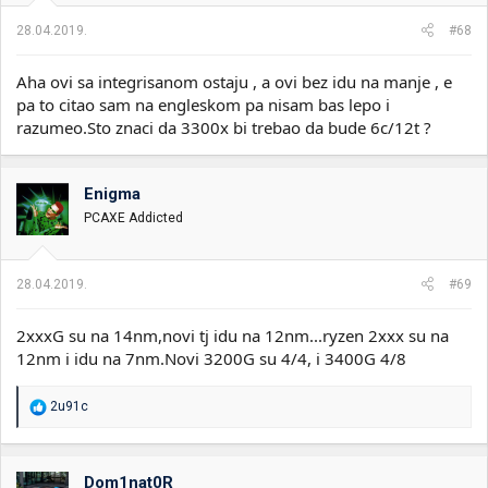
28.04.2019.
#68
Aha ovi sa integrisanom ostaju , a ovi bez idu na manje , e
pa to citao sam na engleskom pa nisam bas lepo i
razumeo.Sto znaci da 3300x bi trebao da bude 6c/12t ?
Enigma
PCAXE Addicted
28.04.2019.
#69
2xxxG su na 14nm,novi tj idu na 12nm...ryzen 2xxx su na
12nm i idu na 7nm.Novi 3200G su 4/4, i 3400G 4/8
R
2u91c
e
a
g
o
Dom1nat0R