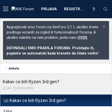
PRIJAVA
REGISTRACIJA
Apgrejdovali smo forum na XenForo 2.1.1, ukoliko imate
predloga vezanih za izgled ili funkcionalnost foruma, ili
ukoliko naletite na neki problem, javite nam
OVDE
DEFINISALI SMO PRAVILA FORUMA. Pročitajte ih,
pojaviće se automatski kada krenete da čitate nešto!
Ankete
Kakav ce biti Ryzen 3rd gen?
Z
D
Uni
01.01.2019.
a
a
č
t
Kakav ce biti Ryzen 3rd gen?
e
u
t
m
n
p
Extra