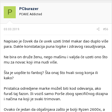
g
o
PCburazer
P
v
PCAXE Addicted
a
n
j
a
03.03.2019.
#56
:
Napisao je čovek da će uvek uzeti Intel makar dao duplo više
para. Dakle konstatacija puna logike i zdravog rasudjivanja.
Ne bira on druže ženu, nego mašinu i valjda će uzeti ono što
mu za novac koji ima nudi više.
Šta je uopšte to fanboj? Šta onaj što hvali svog konja ili
kako?
Pristalica odredjene marke možeš biti kod odevanja, ako
furaš taj fazon. Ili voziš samo Porše zbog specifičnog dizajna
i načina na koji je svaki trimovan.
Ovako će jedan da objašnjava zašto je bolji Ryzen 2600x, a