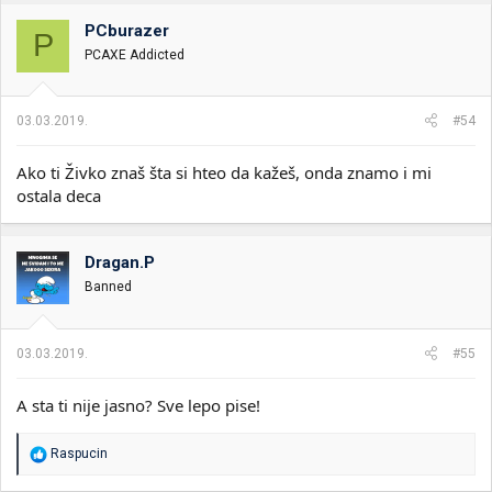
g
o
PCburazer
P
v
PCAXE Addicted
a
n
j
a
03.03.2019.
#54
:
Ako ti Živko znaš šta si hteo da kažeš, onda znamo i mi
ostala deca
Dragan.P
Banned
03.03.2019.
#55
A sta ti nije jasno? Sve lepo pise!
R
Raspucin
e
a