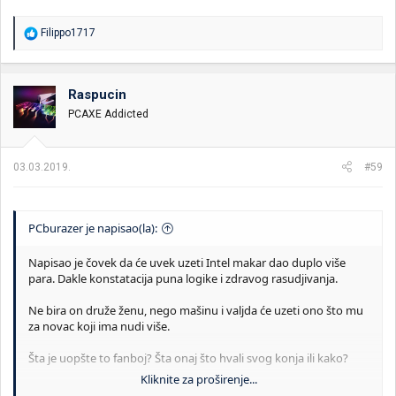
R
Filippo1717
e
a
g
o
Raspucin
v
PCAXE Addicted
a
n
j
a
03.03.2019.
#59
:
PCburazer je napisao(la):
Napisao je čovek da će uvek uzeti Intel makar dao duplo više
para. Dakle konstatacija puna logike i zdravog rasudjivanja.
Ne bira on druže ženu, nego mašinu i valjda će uzeti ono što mu
za novac koji ima nudi više.
Šta je uopšte to fanboj? Šta onaj što hvali svog konja ili kako?
Kliknite za proširenje...
Pristalica odredjene marke možeš biti kod odevanja, ako furaš taj