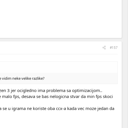
#157
 vidim neke velike razlike?
zen 3 jer ocigledno ima problema sa optimizacijom..
alo fps, desava se bas nelogicna stvar da min fps skoci
 da se u igrama ne koriste oba ccx-a kada vec moze jedan da