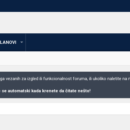
LANOVI
 vezanih za izgled ili funkcionalnost foruma, ili ukoliko naletite na
se automatski kada krenete da čitate nešto!