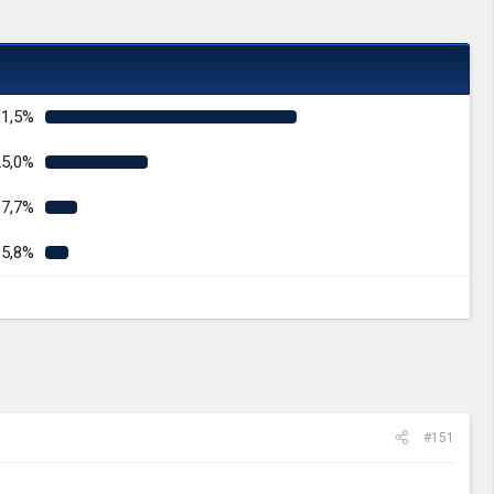
61,5%
25,0%
7,7%
5,8%
#151