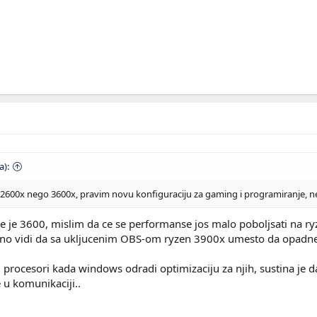
a):
zeti 2600x nego 3600x, pravim novu konfiguraciju za gaming i programiranje, ne
 je 3600, mislim da ce se performanse jos malo poboljsati na ry
sno vidi da sa ukljucenim OBS-om ryzen 3900x umesto da opadne m
 ti procesori kada windows odradi optimizaciju za njih, sustina je
e u komunikaciji..