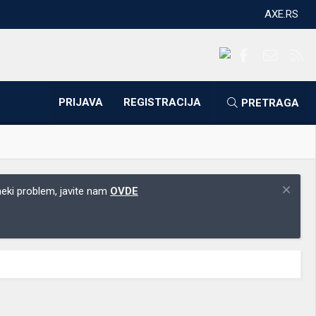
AXE.RS
Facebook
Kontakti
RS
PRIJAVA
REGISTRACIJA
PRETRAGA
 neki problem, javite nam
OVDE