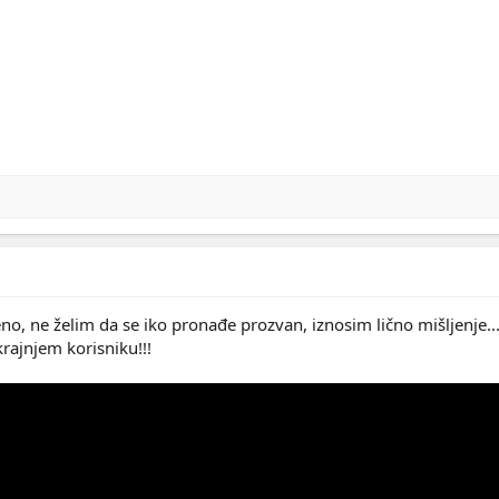
no, ne želim da se iko pronađe prozvan, iznosim lično mišljenje...
krajnjem korisniku!!!