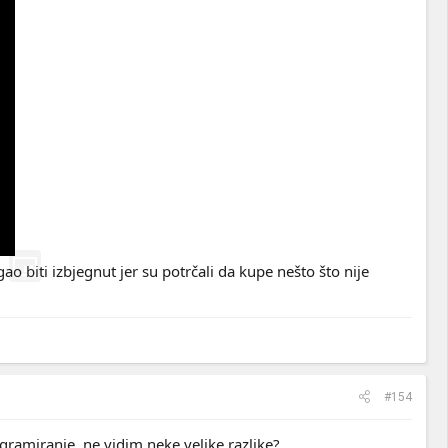
o biti izbjegnut jer su potrčali da kupe nešto što nije
#154
gramiranje, ne vidim neke velike razlike?