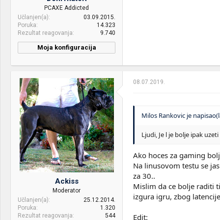
PCAXE Addicted
Učlanjen(a)
03.09.2015.
Poruka
14.323
Rezultat reagovanja
9.740
Moja konfiguracija
CPU & cooler:
Intel® Core™ i7-10700K /
Arctic Liquid Freezer II 360
08.07.2019.
Motherboard:
ASUS Maximus XII HERO
(WI-FI)
RAM:
G.SKILL tridentZ Black-
Milos Rankovic je napisao(l
White 32GB (2x16) DDR4
@3600MHz CL17 [F4-
Ljudi, Je l je bolje ipak u
3600C17D-32GTZKW]
VGA & cooler:
AMD Radeon™ RX 7800 XT
Ako hoces za gaming bolje
Phantom Gaming 16GB OC
Na linusovom testu se ja
za 30..
Display:
LG Ultra Gear 27GN850-B
Ackiss
Mislim da ce bolje raditi
[1ms,144Hz, Nano IPS] / LG
Moderator
izgura igru, zbog latencij
C4 OLED 55"
Učlanjen(a)
25.12.2014.
Poruka
1.320
HDD:
Samsung 860 PRO 256GB
Rezultat reagovanja
544
Edit: