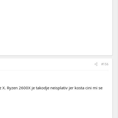
#156
. Ryzen 2600X je takodje neisplativ jer kosta cini mi se