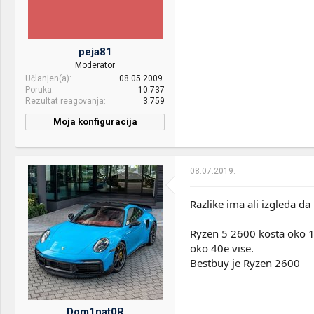
peja81
Moderator
Učlanjen(a)
08.05.2009.
Poruka
10.737
Rezultat reagovanja
3.759
Moja konfiguracija
08.07.2019.
Razlike ima ali izgleda da
Ryzen 5 2600 kosta oko 12
oko 40e vise.
Bestbuy je Ryzen 2600
Dom1nat0R