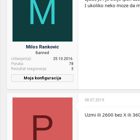
M
Mice &
Cougar 700K & Logitech
I ukoliko neko moze da m
keyboard:
G502SE
OS & Browser:
Win 10 64bit
Milos Rankovic
Banned
Učlanjen(a)
25.10.2016.
Poruka
78
Rezultat reagovanja
3
Moja konfiguracija
08.07.2019.
P
Uzmi ili 2600 bez X ili 36