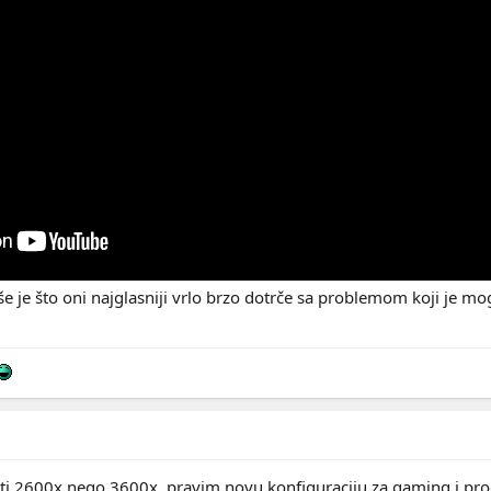
e je što oni najglasniji vrlo brzo dotrče sa problemom koji je moga
 uzeti 2600x nego 3600x, pravim novu konfiguraciju za gaming i pro