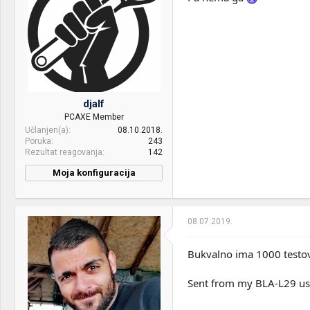
djalf
PCAXE Member
Učlanjen(a)
08.10.2018.
Poruka
243
Rezultat reagovanja
142
Moja konfiguracija
08.07.2019.
Bukvalno ima 1000 testo
Sent from my BLA-L29 us