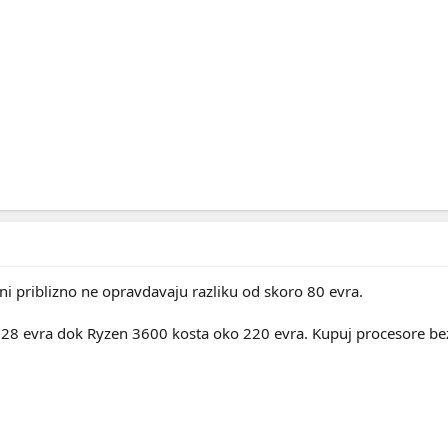
 ni priblizno ne opravdavaju razliku od skoro 80 evra.
8 evra dok Ryzen 3600 kosta oko 220 evra. Kupuj procesore bez X