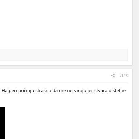
#153
 Hajperi počinju strašno da me nerviraju jer stvaraju štetne