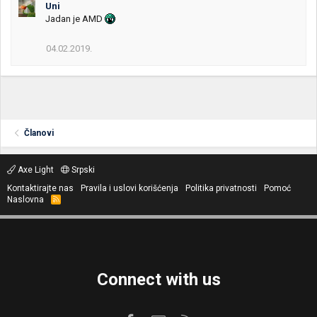
a
Uni
g
Jadan je AMD
o
v
04.02.2019.
a
n
j
a
:
Članovi
Axe Light
Srpski
Kontaktirajte nas
Pravila i uslovi korišćenja
Politika privatnosti
Pomoć
Naslovna
R
S
S
Connect with us