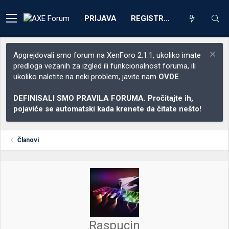
PRIJAVA
REGISTRACIJA
Apgrejdovali smo forum na XenForo 2.1.1, ukoliko imate
predloga vezanih za izgled ili funkcionalnost foruma, ili
ukoliko naletite na neki problem, javite nam
OVDE
DEFINISALI SMO PRAVILA FORUMA. Pročitajte ih,
pojaviće se automatski kada krenete da čitate nešto!
Članovi
Raspucin