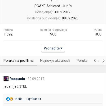
PCAXE Addicted
·
Iz
n/a
Učlanjen(a)
30.09.2017.
Poslednji put viđen(a)
09.02.2026.
Poruka
Rezultat reagovanja
Poena
1.592
908
300
Pronađite
Poruke na profilima
Najnovije aktivnosti
Poruke
O vama.
Raspucin
30.09.2017.
Jedan je INTEL
R
_Neša_
i
Tajmbandit
e