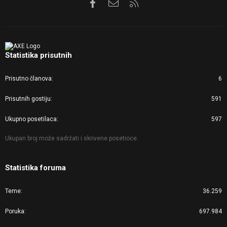
Facebook
Kontaktirajte nas
RSS
Statistika prisutnih
Prisutno članova
6
Prisutnih gostiju
591
Ukupno posetilaca
597
Ukupan broj može sadržati i skrivene posetioce.
Statistika foruma
Teme
36.259
Poruka
697.984