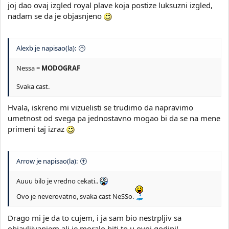
joj dao ovaj izgled royal plave koja postize luksuzni izgled,
nadam se da je objasnjeno
Alexb je napisao(la):
Nessa =
MODOGRAF
Svaka cast.
Hvala, iskreno mi vizuelisti se trudimo da napravimo
umetnost od svega pa jednostavno mogao bi da se na mene
primeni taj izraz
Arrow je napisao(la):
Auuu bilo je vredno cekati..
Ovo je neverovatno, svaka cast NeSSo.
Drago mi je da to cujem, i ja sam bio nestrpljiv sa
objavljivanjem ali je moralo biti to u ovoj godini!