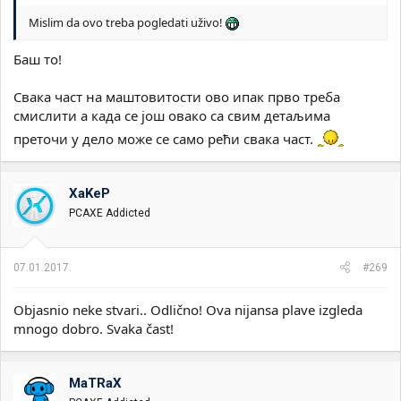
Mislim da ovo treba pogledati uživo!
Баш то!
Свака част на маштовитости ово ипак прво треба
смислити а када се још овако са свим детаљима
преточи у дело може се само рећи свака част.
XaKeP
PCAXE Addicted
07.01.2017.
#269
Objasnio neke stvari.. Odlično! Ova nijansa plave izgleda
mnogo dobro. Svaka čast!
MaTRaX