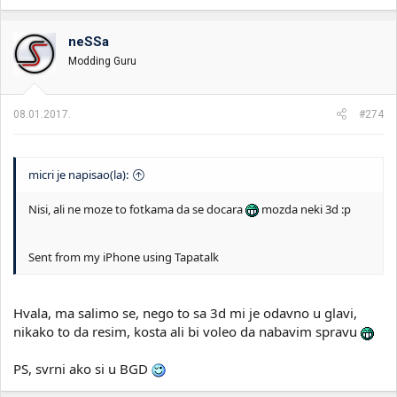
neSSa
Modding Guru
08.01.2017.
#274
micri je napisao(la):
Nisi, ali ne moze to fotkama da se docara
mozda neki 3d :p
Sent from my iPhone using Tapatalk
Hvala, ma salimo se, nego to sa 3d mi je odavno u glavi,
nikako to da resim, kosta ali bi voleo da nabavim spravu
PS, svrni ako si u BGD