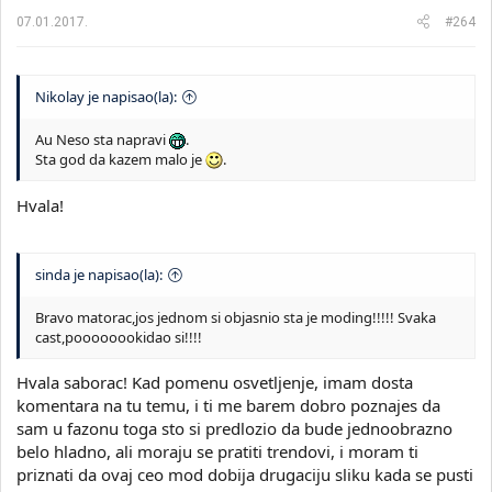
07.01.2017.
#264
Nikolay je napisao(la):
Au Neso sta napravi
.
Sta god da kazem malo je
.
Hvala!
sinda je napisao(la):
Bravo matorac,jos jednom si objasnio sta je moding!!!!! Svaka
cast,poooooookidao si!!!!
Hvala saborac! Kad pomenu osvetljenje, imam dosta
komentara na tu temu, i ti me barem dobro poznajes da
sam u fazonu toga sto si predlozio da bude jednoobrazno
belo hladno, ali moraju se pratiti trendovi, i moram ti
priznati da ovaj ceo mod dobija drugaciju sliku kada se pusti