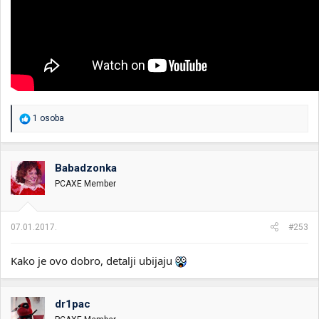
R
1 osoba
e
a
g
o
Babadzonka
v
PCAXE Member
a
n
j
a
07.01.2017.
#253
:
Kako je ovo dobro, detalji ubijaju
dr1pac