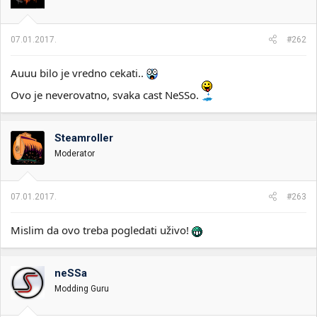
07.01.2017.
#262
Auuu bilo je vredno cekati..
Ovo je neverovatno, svaka cast NeSSo.
Steamroller
Moderator
07.01.2017.
#263
Mislim da ovo treba pogledati uživo!
neSSa
Modding Guru