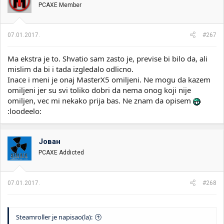
PCAXE Member
07.01.2017.
#267
Ma ekstra je to. Shvatio sam zasto je, previse bi bilo da, ali
mislim da bi i tada izgledalo odlicno.
Inace i meni je onaj MasterX5 omiljeni. Ne mogu da kazem
omiljeni jer su svi toliko dobri da nema onog koji nije
omiljen, vec mi nekako prija bas. Ne znam da opisem
:loodeelo:
Јован
PCAXE Addicted
07.01.2017.
#268
Steamroller je napisao(la):