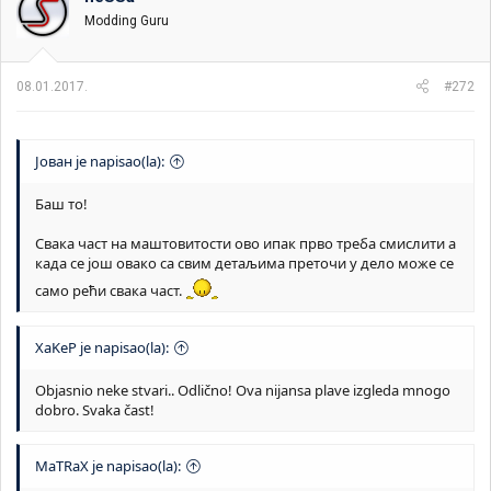
Modding Guru
08.01.2017.
#272
Јован je napisao(la):
Баш то!
Свака част на маштовитости ово ипак прво треба смислити а
када се још овако са свим детаљима преточи у дело може се
само рећи свака част.
XaKeP je napisao(la):
Objasnio neke stvari.. Odlično! Ova nijansa plave izgleda mnogo
dobro. Svaka čast!
MaTRaX je napisao(la):