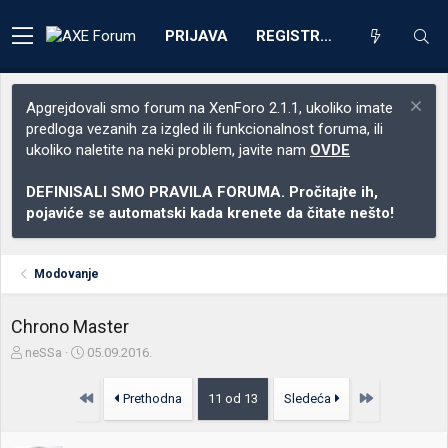
PRIJAVA
REGISTRACIJA
Apgrejdovali smo forum na XenForo 2.1.1, ukoliko imate
predloga vezanih za izgled ili funkcionalnost foruma, ili
ukoliko naletite na neki problem, javite nam
OVDE
DEFINISALI SMO PRAVILA FORUMA. Pročitajte ih,
pojaviće se automatski kada krenete da čitate nešto!
Modovanje
Chrono Master
Z
D
neSSa
05.09.2016.
a
a
č
t
Prvo
Poslednja
Prethodna
11 od 13
Sledeća
e
u
t
m
n
p