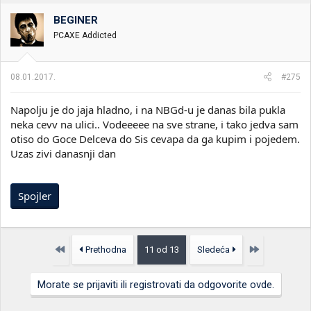
BEGINER
PCAXE Addicted
08.01.2017.
#275
Napolju je do jaja hladno, i na NBGd-u je danas bila pukla
neka cevv na ulici.. Vodeeeee na sve strane, i tako jedva sam
otiso do Goce Delceva do Sis cevapa da ga kupim i pojedem.
Uzas zivi danasnji dan
Spojler
Prvo
Poslednja
Prethodna
11 od 13
Sledeća
Morate se prijaviti ili registrovati da odgovorite ovde.