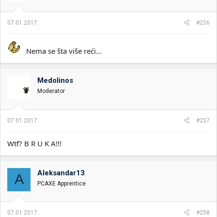
07.01.2017.
#256
Nema se šta više reći...
Medolinos
Moderator
07.01.2017.
#257
Wtf? B R U K A!!!
Aleksandar13
A
PCAXE Apprentice
07.01.2017.
#258