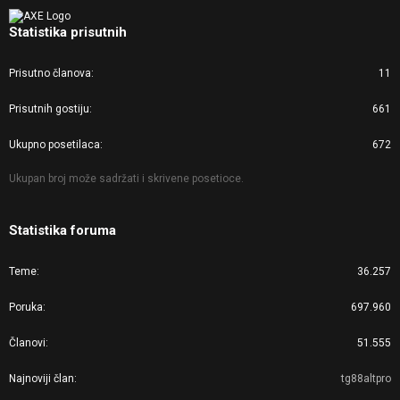
Statistika prisutnih
Prisutno članova
11
Prisutnih gostiju
661
Ukupno posetilaca
672
Ukupan broj može sadržati i skrivene posetioce.
Statistika foruma
Teme
36.257
Poruka
697.960
Članovi
51.555
Najnoviji član
tg88altpro