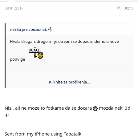
08.01.2017.
#273
neSSa je napisao(la):
Hvala drugari, drago mi je da vam se dopada, idemo u nove
podvige
Kliknite za proširenje...
Hoces da kazes da sam los fotograf?
Nisi, ali ne moze to fotkama da se docara
mozda neki 3d
:p
Sent from my iPhone using Tapatalk