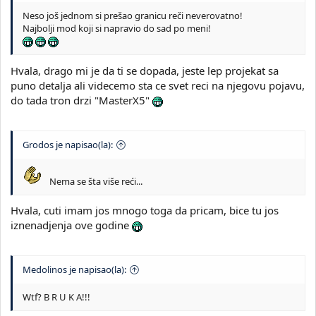
Neso još jednom si prešao granicu reči neverovatno!
Najbolji mod koji si napravio do sad po meni!
Hvala, drago mi je da ti se dopada, jeste lep projekat sa
puno detalja ali videcemo sta ce svet reci na njegovu pojavu,
do tada tron drzi "MasterX5"
Grodos je napisao(la):
Nema se šta više reći...
Hvala, cuti imam jos mnogo toga da pricam, bice tu jos
iznenadjenja ove godine
Medolinos je napisao(la):
Wtf? B R U K A!!!