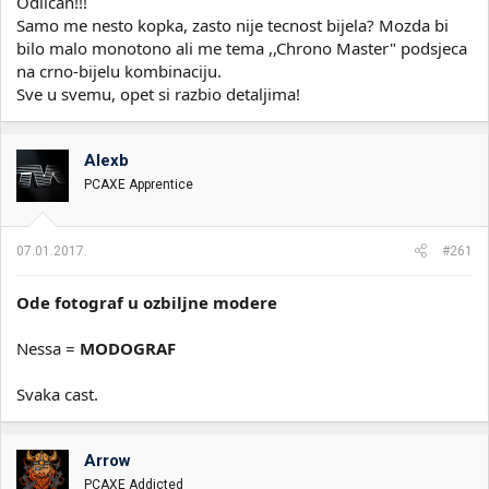
Odlican!!!
Samo me nesto kopka, zasto nije tecnost bijela? Mozda bi
bilo malo monotono ali me tema ,,Chrono Master" podsjeca
na crno-bijelu kombinaciju.
Sve u svemu, opet si razbio detaljima!
Alexb
PCAXE Apprentice
07.01.2017.
#261
Ode fotograf u ozbiljne modere
Nessa =
MODOGRAF
Svaka cast.
Arrow
PCAXE Addicted