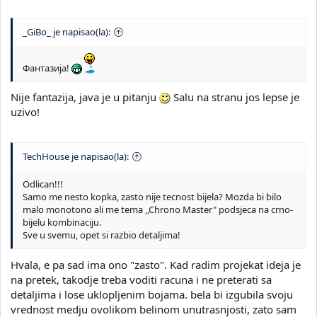
_GiBo_ je napisao(la):
Фантазија!
Nije fantazija, java je u pitanju
Salu na stranu jos lepse je
uzivo!
TechHouse je napisao(la):
Odlican!!!
Samo me nesto kopka, zasto nije tecnost bijela? Mozda bi bilo
malo monotono ali me tema ,,Chrono Master" podsjeca na crno-
bijelu kombinaciju.
Sve u svemu, opet si razbio detaljima!
Hvala, e pa sad ima ono "zasto". Kad radim projekat ideja je
na pretek, takodje treba voditi racuna i ne preterati sa
detaljima i lose uklopljenim bojama. bela bi izgubila svoju
vrednost medju ovolikom belinom unutrasnjosti, zato sam