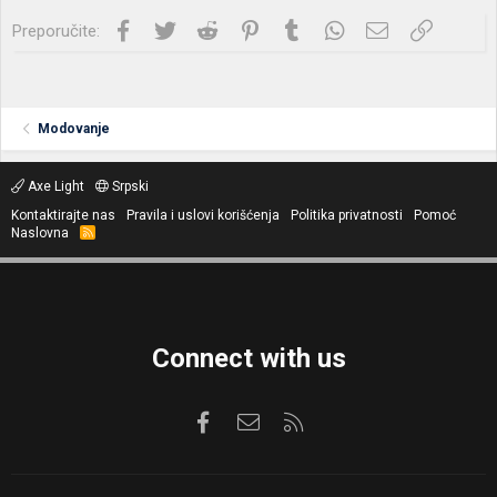
Facebook
Twitter
Reddit
Pinterest
Tumblr
WhatsApp
Imejl
Link
Preporučite:
Modovanje
Axe Light
Srpski
Kontaktirajte nas
Pravila i uslovi korišćenja
Politika privatnosti
Pomoć
Naslovna
R
S
S
Connect with us
Facebook
Kontaktirajte nas
RSS