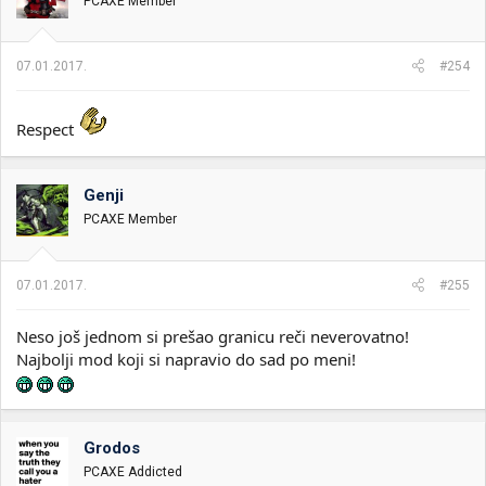
PCAXE Member
07.01.2017.
#254
Respect
Genji
PCAXE Member
07.01.2017.
#255
Neso još jednom si prešao granicu reči neverovatno!
Najbolji mod koji si napravio do sad po meni!
Grodos
PCAXE Addicted