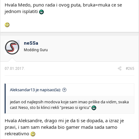
Hvala Medo, puno rada i ovog puta, bruka=muka ce se
jednom isplatiti
neSSa
Modding Guru
07.01.2017.
#265
Aleksandar13 je napisao(la):
jedan od najlepsih modova koje sam imao prilike da vidim, svaka
cast Neso, sto bi klinci rekli "presao si igricu"
Hvala Aleksandre, drago mi je da ti se dopada, a izraz je
pravi, i sam sam nekada bio gamer mada sada samo
rekreativno