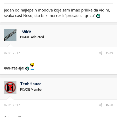
jedan od najlepsih modova koje sam imao prilike da vidim,
svaka cast Neso, sto bi klinci rekli "presao si igricu"
_GiBo_
PCAXE Addicted
07.01.2017.
#259
Фантазија!
TechHouse
PCAXE Member
07.01.2017.
#260