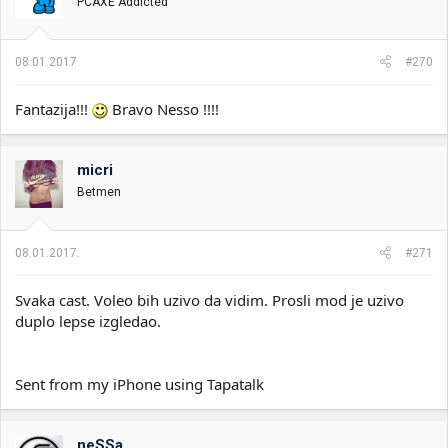
PCAXE Addicted
08.01.2017.
#270
Fantazija!!!
Bravo Nesso !!!!
micri
Betmen
08.01.2017.
#271
Svaka cast. Voleo bih uzivo da vidim. Prosli mod je uzivo
duplo lepse izgledao.
Sent from my iPhone using Tapatalk
neSSa