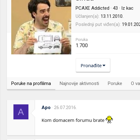
PCAXE Addicted
·
43
·
Iz
kac
Učlanjen(a)
13.11.2010.
Poslednji put viđen(a)
19.01.20
Poruka
1.700
Pronađite
Poruke na profilima
Najnovije aktivnosti
Poruke
O va
Apo
26.07.2016.
A
Kom domacem forumu brate