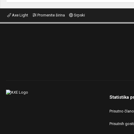
Axe Light
Promenite širina
Srpski
Statistika p
Prisutno član
Prisutnih gosti