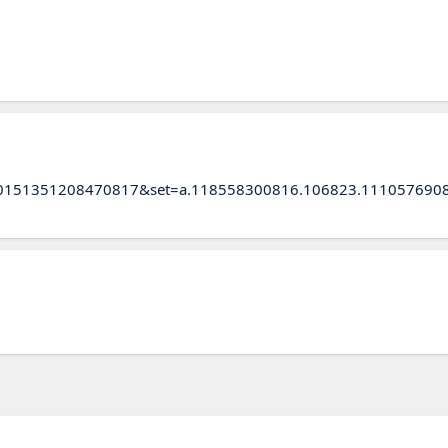
=10151351208470817&set=a.118558300816.106823.111057690