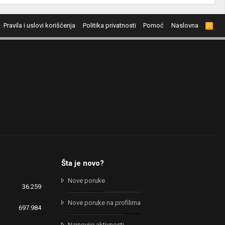
Pravila i uslovi korišćenja
Politika privatnosti
Pomoć
Naslovna
R
S
S
Šta je novo?
Nove poruke
36.259
Nove poruke na profilima
697.984
Najnovije aktivnosti