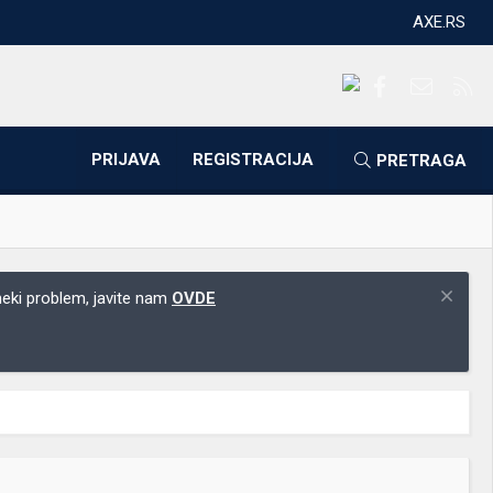
AXE.RS
Facebook
Kontakti
RS
PRIJAVA
REGISTRACIJA
PRETRAGA
 neki problem, javite nam
OVDE