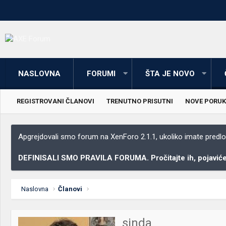
NASLOVNA
FORUMI
ŠTA JE NOVO
REGISTROVANI ČLANOVI
TRENUTNO PRISUTNI
NOVE PORUK
Apgrejdovali smo forum na XenForo 2.1.1, ukoliko imate predloga
DEFINISALI SMO PRAVILA FORUMA. Pročitajte ih, pojaviće 
Naslovna
Članovi
sinda