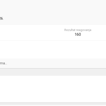
26.
Rezultat reagovanja
160
ma...