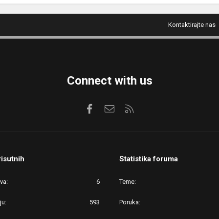
Kontaktirajte nas
Connect with us
Facebook
Kontaktirajte nas
RSS
risutnih
Statistika foruma
ova
6
Teme
ju
593
Poruka