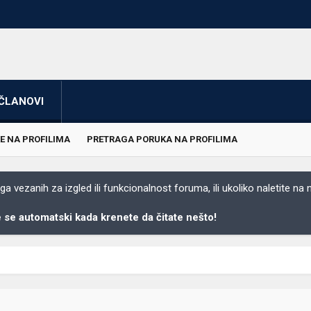
ČLANOVI
E NA PROFILIMA
PRETRAGA PORUKA NA PROFILIMA
 vezanih za izgled ili funkcionalnost foruma, ili ukoliko naletite na
se automatski kada krenete da čitate nešto!