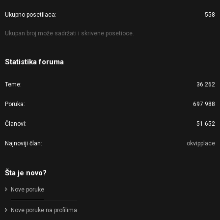
Ukupno posetilaca
558
Ukupan broj može sadržati i skrivene posetioce.
Statistika foruma
Teme
36.262
Poruka
697.988
Članovi
51.652
Najnoviji član
okvipplace
Šta je novo?
Nove poruke
Nove poruke na profilima