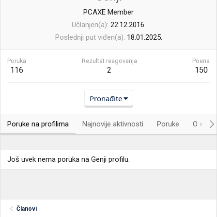
PCAXE Member
Učlanjen(a)
22.12.2016.
Poslednji put viđen(a)
18.01.2025.
Poruka
Rezultat reagovanja
Poena
116
2
150
Pronađite
Poruke na profilima
Najnovije aktivnosti
Poruke
O vama.
Još uvek nema poruka na Genji profilu.
Članovi