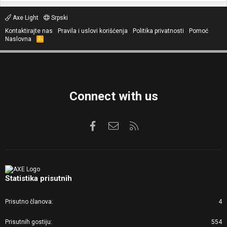
Axe Light
Srpski
Kontaktirajte nas
Pravila i uslovi korišćenja
Politika privatnosti
Pomoć
Naslovna
R
S
S
Connect with us
Facebook
Kontaktirajte nas
RSS
Statistika prisutnih
Prisutno članova
4
Prisutnih gostiju
554