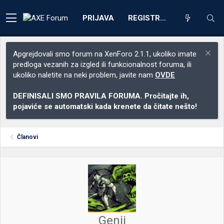
PRIJAVA
REGISTRACIJA
Apgrejdovali smo forum na XenForo 2.1.1, ukoliko imate
predloga vezanih za izgled ili funkcionalnost foruma, ili
ukoliko naletite na neki problem, javite nam
OVDE
DEFINISALI SMO PRAVILA FORUMA. Pročitajte ih,
pojaviće se automatski kada krenete da čitate nešto!
Članovi
Genji