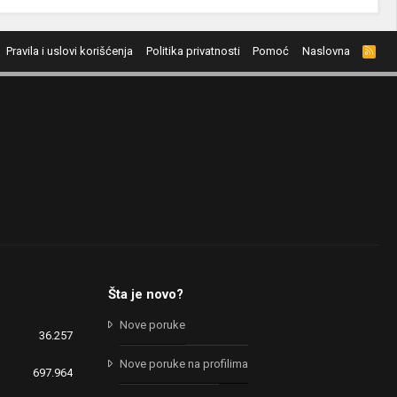
Pravila i uslovi korišćenja
Politika privatnosti
Pomoć
Naslovna
R
S
S
Šta je novo?
Nove poruke
36.257
Nove poruke na profilima
697.964