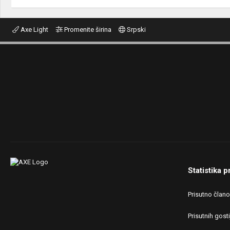
Axe Light
Promenite širina
Srpski
Statistika p
Prisutno član
Prisutnih gosti