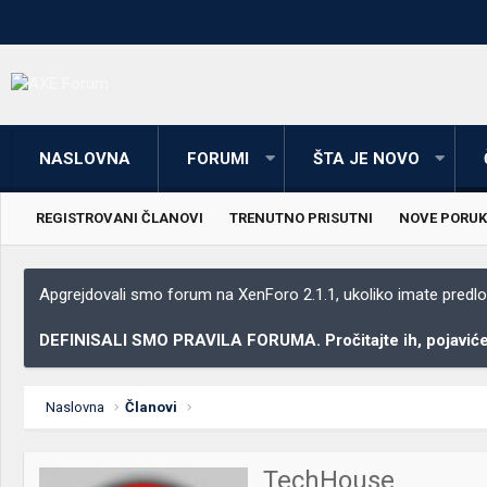
NASLOVNA
FORUMI
ŠTA JE NOVO
REGISTROVANI ČLANOVI
TRENUTNO PRISUTNI
NOVE PORUK
Apgrejdovali smo forum na XenForo 2.1.1, ukoliko imate predloga
DEFINISALI SMO PRAVILA FORUMA. Pročitajte ih, pojaviće 
Naslovna
Članovi
TechHouse