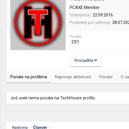
PCAXE Member
Učlanjen(a)
22.09.2016.
Poslednji put viđen(a)
28.07.20
Poruka
291
Pronađite
Poruke na profilima
Najnovije aktivnosti
Poruke
O va
Još uvek nema poruka na TechHouse profilu.
Naslovna
Članovi