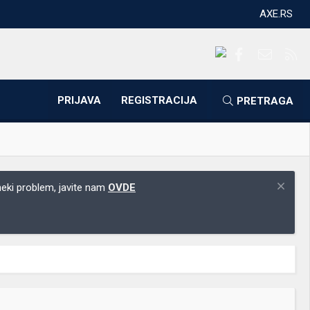
AXE.RS
Facebook
Kontakti
RS
PRIJAVA
REGISTRACIJA
PRETRAGA
 neki problem, javite nam
OVDE