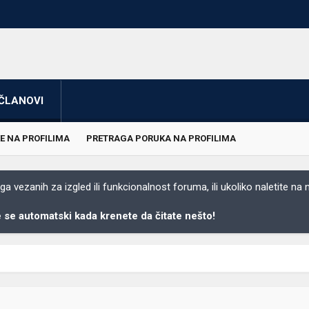
ČLANOVI
E NA PROFILIMA
PRETRAGA PORUKA NA PROFILIMA
 vezanih za izgled ili funkcionalnost foruma, ili ukoliko naletite na
se automatski kada krenete da čitate nešto!