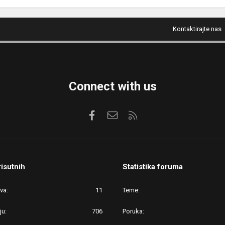
Kontaktirajte nas
Connect with us
Facebook
Kontaktirajte nas
RSS
risutnih
Statistika foruma
ova
11
Teme
ju
706
Poruka