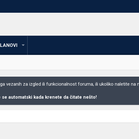
LANOVI
 vezanih za izgled ili funkcionalnost foruma, ili ukoliko naletite na
se automatski kada krenete da čitate nešto!