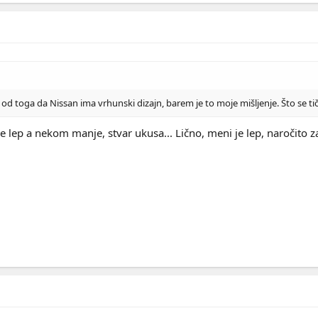
d toga da Nissan ima vrhunski dizajn, barem je to moje mišljenje. Što se tiče
e lep a nekom manje, stvar ukusa... Lično, meni je lep, naročito za