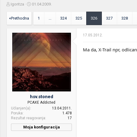
Z
D
Igoritza
01.04.2009.
a
a
č
t
Prethodna
1
...
324
325
326
327
328
e
u
t
m
n
p
17.05.2012.
i
o
k
k
t
r
Ma da, X-Trail npr, odlican
e
e
m
t
e
a
n
j
a
hsv.stoned
PCAXE Addicted
Učlanjen(a)
13.04.2011.
Poruka
1.478
Rezultat reagovanja
17
Moja konfiguracija
CPU & cooler:
AMD RYZEN 7 2700/LC-CC-