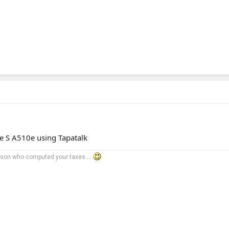
e S A510e using Tapatalk
rson who computed your taxes....