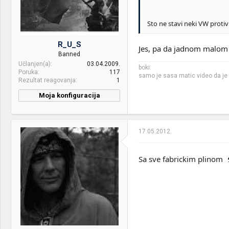
Sto ne stavi neki VW proti
R_U_S
Jes, pa da jadnom malom 
Banned
Učlanjen(a)
03.04.2009.
boki:
Poruka
117
samo je sasa matic video da je
Rezultat reagovanja
1
Moja konfiguracija
CPU & cooler:
Athlon64 X2 3800+@3GHz-
Cooler Master Hyper 212 ,
Aerogate 1-----Turion64
17.05.2012.
1.6GHz
Motherboard:
Biostar A78XA-A2T-AMD-
Sa sve fabrickim plinom
Ati RD770-----Acer Aspire
9300
RAM:
2x1Gb Kingston VR@1GHz-
5-4-4-12 -----2xGB DDR2
SODIMM
VGA & cooler:
Asus TOP EAH 3870