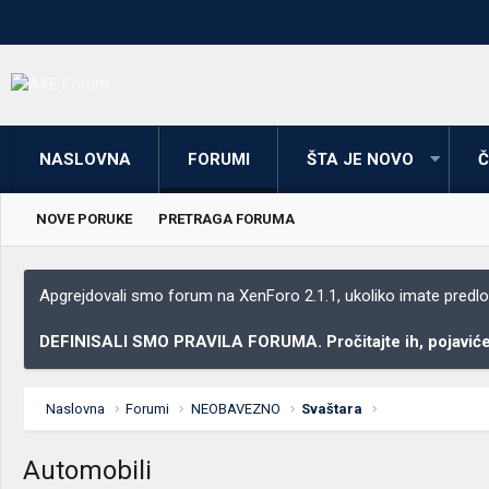
NASLOVNA
FORUMI
ŠTA JE NOVO
Č
NOVE PORUKE
PRETRAGA FORUMA
Apgrejdovali smo forum na XenForo 2.1.1, ukoliko imate predloga
DEFINISALI SMO PRAVILA FORUMA. Pročitajte ih, pojaviće 
Naslovna
Forumi
NEOBAVEZNO
Svaštara
Automobili