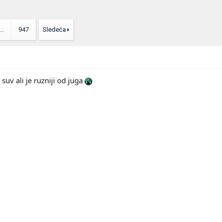
...
947
Sledeća
 suv ali je ruzniji od juga