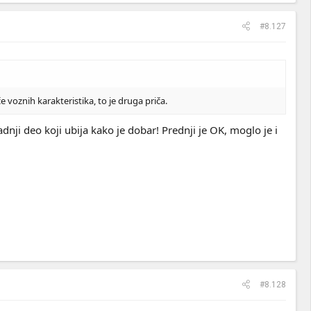
#8.127
 voznih karakteristika, to je druga priča.
dnji deo koji ubija kako je dobar! Prednji je OK, moglo je i
#8.128