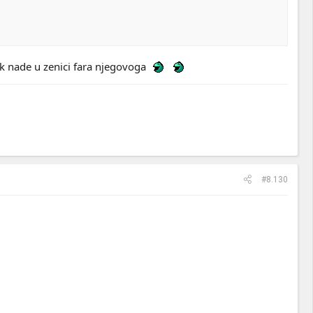
k nade u zenici fara njegovoga
#8.130