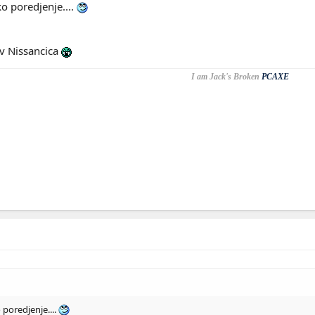
ko poredjenje....
iv Nissancica
I am Jack's Broken
PCAXE
 poredjenje....