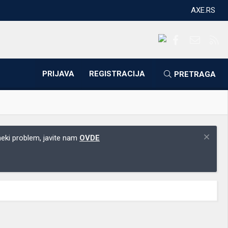
AXE.RS
Facebook
Kontakti
RS
PRIJAVA
REGISTRACIJA
PRETRAGA
 neki problem, javite nam
OVDE