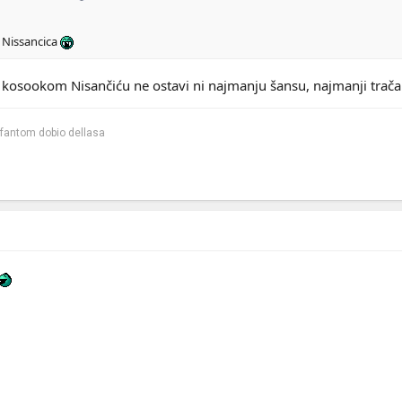
v Nissancica
kosookom Nisančiću ne ostavi ni najmanju šansu, najmanji trača
 fantom dobio dellasa