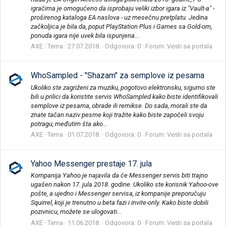
igračima je omogućeno da isprobaju veliki izbor igara iz "Vault-a" -
proširenog kataloga EA naslova - uz mesečnu pretplatu. Jedina
začkoljica je bila da, poput PlayStation Plus i Games sa Gold-om,
ponuda igara nije uvek bila ispunjena...
AXE
Tema
27.07.2018.
Odgovora: 0
Forum:
Vesti sa portala
WhoSampled - "Shazam" za semplove iz pesama
Ukoliko ste zagriženi za muziku, pogotovo elektronsku, sigurno ste
bili u prilici da koristite servis WhoSampled kako biste identifikovali
semplove iz pesama, obrade ili remikse. Do sada, morali ste da
znate tačan naziv pesme koji tražite kako biste započeli svoju
potragu, međutim šta ako...
AXE
Tema
01.07.2018.
Odgovora: 0
Forum:
Vesti sa portala
Yahoo Messenger prestaje 17. jula
Kompanija Yahoo je najavila da će Messenger servis biti trajno
ugašen nakon 17. jula 2018. godine. Ukoliko ste korisnik Yahoo-ove
pošte, a ujedno i Messenger servisa, iz kompanije preporučuju
Squirrel, koji je trenutno u beta fazi i invite-only. Kako biste dobili
pozivnicu, možete se ulogovati...
AXE
Tema
11.06.2018.
Odgovora: 0
Forum:
Vesti sa portala