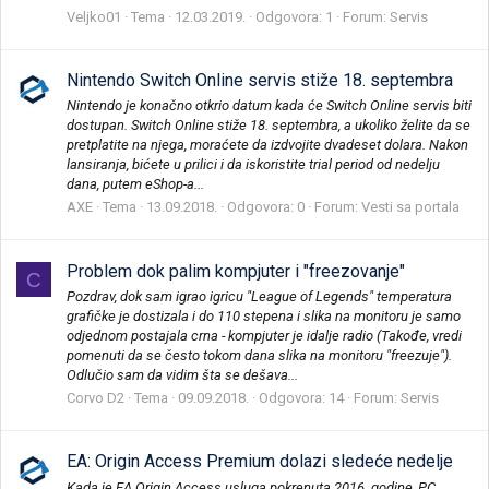
Veljko01
Tema
12.03.2019.
Odgovora: 1
Forum:
Servis
Nintendo Switch Online servis stiže 18. septembra
Nintendo je konačno otkrio datum kada će Switch Online servis biti
dostupan. Switch Online stiže 18. septembra, a ukoliko želite da se
pretplatite na njega, moraćete da izdvojite dvadeset dolara. Nakon
lansiranja, bićete u prilici i da iskoristite trial period od nedelju
dana, putem eShop-a...
AXE
Tema
13.09.2018.
Odgovora: 0
Forum:
Vesti sa portala
Problem dok palim kompjuter i "freezovanje"
C
Pozdrav, dok sam igrao igricu "League of Legends" temperatura
grafičke je dostizala i do 110 stepena i slika na monitoru je samo
odjednom postajala crna - kompjuter je idalje radio (Takođe, vredi
pomenuti da se često tokom dana slika na monitoru "freezuje").
Odlučio sam da vidim šta se dešava...
Corvo D2
Tema
09.09.2018.
Odgovora: 14
Forum:
Servis
EA: Origin Access Premium dolazi sledeće nedelje
Kada je EA Origin Access usluga pokrenuta 2016. godine, PC