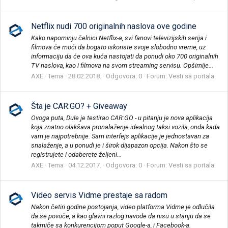
Netflix nudi 700 originalnih naslova ove godine
Kako napominju čelnici Netflix-a, svi fanovi televizijskih serija i
filmova će moći da bogato iskoriste svoje slobodno vreme, uz
informaciju da će ova kuća nastojati da ponudi oko 700 originalnih
TV naslova, kao i filmova na svom streaming servisu. Opširnije...
AXE
Tema
28.02.2018.
Odgovora: 0
Forum:
Vesti sa portala
Šta je CAR:GO? + Giveaway
Ovoga puta, Dule je testirao CAR:GO - u pitanju je nova aplikacija
koja znatno olakšava pronalaženje idealnog taksi vozila, onda kada
vam je najpotrebnije. Sam interfejs aplikacije je jednostavan za
snalaženje, a u ponudi je i širok dijapazon opcija. Nakon što se
registrujete i odaberete željeni...
AXE
Tema
04.12.2017.
Odgovora: 0
Forum:
Vesti sa portala
Video servis Vidme prestaje sa radom
Nakon četiri godine postojanja, video platforma Vidme je odlučila
da se povuče, a kao glavni razlog navode da nisu u stanju da se
takmiče sa konkurencijom poput Google-a, i Facebook-a.