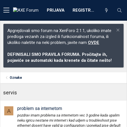
PRIJAVA
REGISTRACIJA
Apgrejdovali smo forum na XenForo 2.1.1, ukoliko imate
predloga vezanih za izgled ili funkcionalnost foruma, ili
ukoliko naletite na neki problem, javite nam
OVDE
DEFINISALI SMO PRAVILA FORUMA. Pročitajte ih,
pojaviće se automatski kada krenete da čitate nešto!
Oznake
servis
problem sa internetom
A
pozdrav imam problema sa internetom vec 3 godine kada upalim
neku igricu nestane mi internet i kad udjem u troubleshoot pise
ethernet dosent have valid ip configuration i ponekad pise default