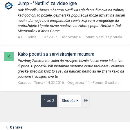
Jump - "Netflix" za video igre
Dok filmofili uživaju u čarima Netflix-a i gledanja filmova na zahtev,
kad god oni to požele, gejmerska populacija može uživati na sličan
način. Jump je novi pretplatnički servis koji vam omogućuje da
pretražujete i igrate razne naslove na zahtev, poput Netflix-a. Dok
Microsoftov-a Xbox Game...
AXE
Tema
11.07.2017.
Odgovora: 0
Forum:
Vesti sa portala
Kako poceti sa servisiranjem racunara
K
Pozdrav, Zanima me kako da razvijem biznis i neko vase iskustvo
ili prica. U pocetku bih instalirao sisteme cistio racunare i otkrivao
greske, hteo bih kroz to sve i da naucim nesto ali ne znam kako da
pocnem i razvijem sve to
Karadza
Tema
14.02.2016.
Odgovora: 11
Forum:
Svaštara
Poslednja
1 od 2
Sledeća
Oznake