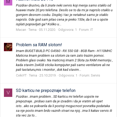
M
Pozdrav drustvo, da li znate neki servis koji menja samo staklo od
huawei mate 20 pro telefona. Desilo se to da mi je naprslo staklo u
gornjem desnom cosku. Displej i tac je netaknut samo je staklo
naprslo. Gde god sam pitao cena je preko 150e, da li se u opste
isplati popravljati ga? Koliko u...
Macan
Tema
05.11.2020.
Odgovora: 1
Forum:
IT
Problem sa RAM slotom!
Imam BUGET-BUILD PC G4560 - RX 550 GB - 8GB Ram - H110MHC
Maticna Imam problem sa slotom za ram zato trazim pomoc.
Problem glasi ovako: Na maticnoj imam 2 Slota za RAM memoriju ,
kada stavim 2x4GB sticka kompijuter pali samo ventilatore ali ne
pali tastaturu,mis i monitor , dok kad stavim...
CvikiYT
Tema
25.10.2019.
Odgovora: 1
Forum:
Servis
SD karticu ne prepoznaje telefon
V
Pozdrav...imam problem...SD karticu mi telefon uopste ne
prepoznaje...probao sam da je izvadim i da je vratim ali opet
isto...ako se pokvarila da li postoji mogucnost povratka podataka
sa nje posto imam brdo vaznih stvari na njoj...ima li kakav servis ili
sta vec za to...