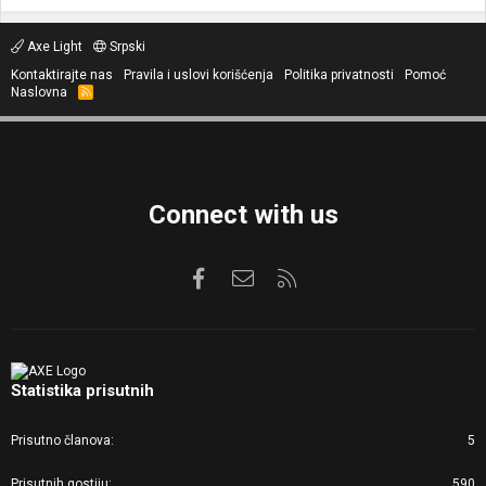
Axe Light
Srpski
Kontaktirajte nas
Pravila i uslovi korišćenja
Politika privatnosti
Pomoć
Naslovna
R
S
S
Connect with us
Facebook
Kontaktirajte nas
RSS
Statistika prisutnih
Prisutno članova
5
Prisutnih gostiju
590