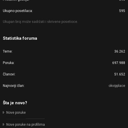
Ukupno posetilaca
595
Ukupan broj može sadržati i skrivene posetioce.
Statistika foruma
Teme
36.262
Poruka
697.988
Članovi
51.652
Najnoviji član
okvipplace
Šta je novo?
Nove poruke
Nove poruke na profilima