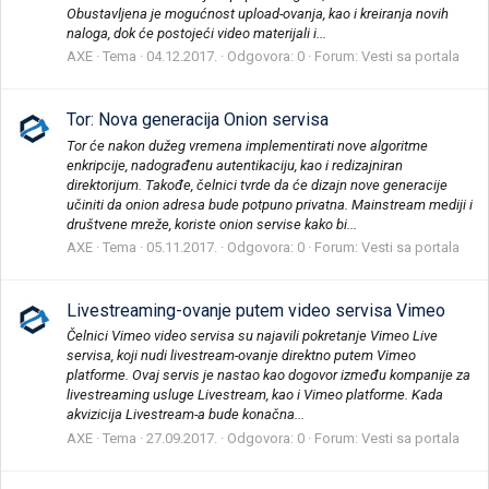
Obustavljena je mogućnost upload-ovanja, kao i kreiranja novih
naloga, dok će postojeći video materijali i...
AXE
Tema
04.12.2017.
Odgovora: 0
Forum:
Vesti sa portala
Tor: Nova generacija Onion servisa
Tor će nakon dužeg vremena implementirati nove algoritme
enkripcije, nadograđenu autentikaciju, kao i redizajniran
direktorijum. Takođe, čelnici tvrde da će dizajn nove generacije
učiniti da onion adresa bude potpuno privatna. Mainstream mediji i
društvene mreže, koriste onion servise kako bi...
AXE
Tema
05.11.2017.
Odgovora: 0
Forum:
Vesti sa portala
Livestreaming-ovanje putem video servisa Vimeo
Čelnici Vimeo video servisa su najavili pokretanje Vimeo Live
servisa, koji nudi livestream-ovanje direktno putem Vimeo
platforme. Ovaj servis je nastao kao dogovor između kompanije za
livestreaming usluge Livestream, kao i Vimeo platforme. Kada
akvizicija Livestream-a bude konačna...
AXE
Tema
27.09.2017.
Odgovora: 0
Forum:
Vesti sa portala