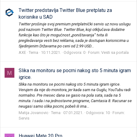
Twitter predstavlja Twitter Blue pretplatu za
korisnike u SAD
Twitter proširuje svoj premium pretplatnički servis uz novu uslugu
pod nazivom Twitter Blue. Twitter Blue, koji otključava dodatne
funkcije kao što je mogućnost „poništavanja“ tvita ili
pregledavanja vesti bez reklama, sada je dostupan korisnicima u
Sjedinjenim Državama po ceni od 2.99 USD...
AXE
Tema
10.11.2021.
Odgovora: 0
Forum:
Vesti sa portala
Slika na monitoru se pocrni nakog sto 5 minuta igram
M
igrice.
Slika na monitoru se pocrni nakog sto 5 minuta igram igrice.
Verujem da nije do monitora, jer kada sam na Guglu, YouTubu radi
normalno. Pre mesec dana se gasio na pola sata, sada na 5
minuta. I sada i na jednostavne programe, Camtasia 8. Racunar se
neugasi samo slika pocrni, pobeli ili ima...
Matija Jovanovic
Tema
07.01.2021.
Odgovora: 10
Forum:
Servis
Huawei Mate 20 Pro