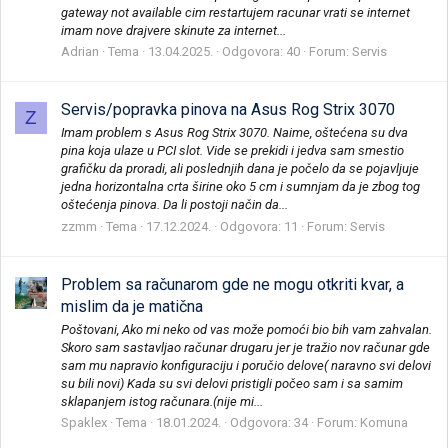
gateway not available cim restartujem racunar vrati se internet
imam nove drajvere skinute za internet...
Adrian
Tema
13.04.2025.
Odgovora: 40
Forum:
Servis
Servis/popravka pinova na Asus Rog Strix 3070
Z
Imam problem s Asus Rog Strix 3070. Naime, oštećena su dva
pina koja ulaze u PCI slot. Vide se prekidi i jedva sam smestio
grafičku da proradi, ali poslednjih dana je počelo da se pojavljuje
jedna horizontalna crta širine oko 5 cm i sumnjam da je zbog tog
oštećenja pinova. Da li postoji način da...
zzmm
Tema
17.12.2024.
Odgovora: 11
Forum:
Servis
Problem sa računarom gde ne mogu otkriti kvar, a
mislim da je matična
Poštovani, Ako mi neko od vas može pomoći bio bih vam zahvalan.
Skoro sam sastavljao računar drugaru jer je tražio nov računar gde
sam mu napravio konfiguraciju i poručio delove( naravno svi delovi
su bili novi) Kada su svi delovi pristigli počeo sam i sa samim
sklapanjem istog računara.(nije mi...
Spaklex
Tema
18.01.2024.
Odgovora: 34
Forum:
Komuna