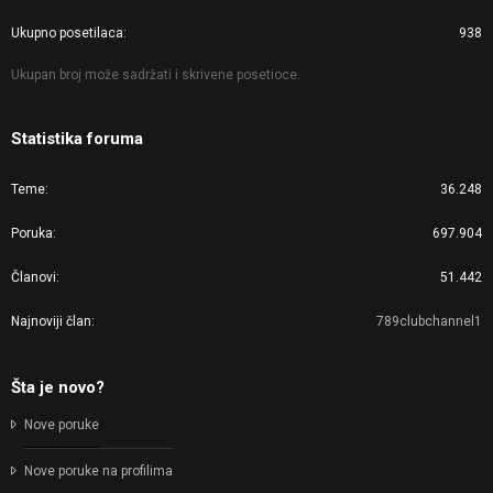
Ukupno posetilaca
938
Ukupan broj može sadržati i skrivene posetioce.
Statistika foruma
Teme
36.248
Poruka
697.904
Članovi
51.442
Najnoviji član
789clubchannel1
Šta je novo?
Nove poruke
Nove poruke na profilima