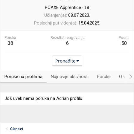
PCAXE Apprentice
·
18
Učlanjen(a)
08.07.2023.
Poslednji put viđen(a)
15.04.2025.
Poruka
Rezultat reagovanja
Poena
38
6
50
Pronađite
Poruke na profilima
Najnovije aktivnosti
Poruke
O vama.
Još uvek nema poruka na Adrian profilu.
Članovi