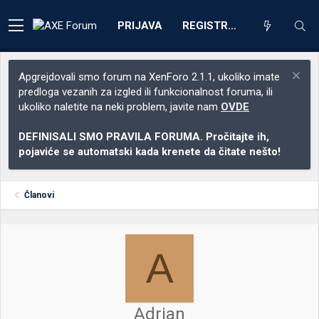
PRIJAVA
REGISTRACIJA
Apgrejdovali smo forum na XenForo 2.1.1, ukoliko imate
predloga vezanih za izgled ili funkcionalnost foruma, ili
ukoliko naletite na neki problem, javite nam
OVDE
DEFINISALI SMO PRAVILA FORUMA. Pročitajte ih,
pojaviće se automatski kada krenete da čitate nešto!
Članovi
A
Adrian