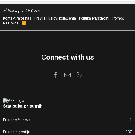
Axe Light
Srpski
Kontaktirajte nas
Pravila i uslovi korišćenja
Politika privatnosti
Pomoć
Naslovna
R
S
S
Connect with us
Facebook
Kontaktirajte nas
RSS
Statistika prisutnih
Prisutno članova
1
Prisutnih gostiju
937