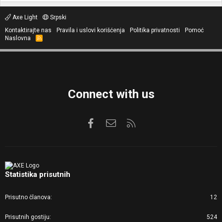
Axe Light
Srpski
Kontaktirajte nas
Pravila i uslovi korišćenja
Politika privatnosti
Pomoć
Naslovna
R
S
S
Connect with us
Facebook
Kontaktirajte nas
RSS
Statistika prisutnih
Prisutno članova
12
Prisutnih gostiju
524