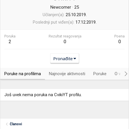
Newcomer
·
25
Učlanjen(a)
25.10.2019.
Poslednji put viđen(a)
17.12.2019.
Poruka
Rezultat reagovanja
Poena
2
0
0
Pronađite
Poruke na profilima
Najnovije aktivnosti
Poruke
O vama.
Još uvek nema poruka na CvikiYT profilu.
Članovi