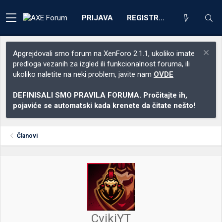
PRIJAVA
REGISTRACIJA
Apgrejdovali smo forum na XenForo 2.1.1, ukoliko imate
predloga vezanih za izgled ili funkcionalnost foruma, ili
ukoliko naletite na neki problem, javite nam
OVDE
DEFINISALI SMO PRAVILA FORUMA. Pročitajte ih,
pojaviće se automatski kada krenete da čitate nešto!
Članovi
CvikiYT