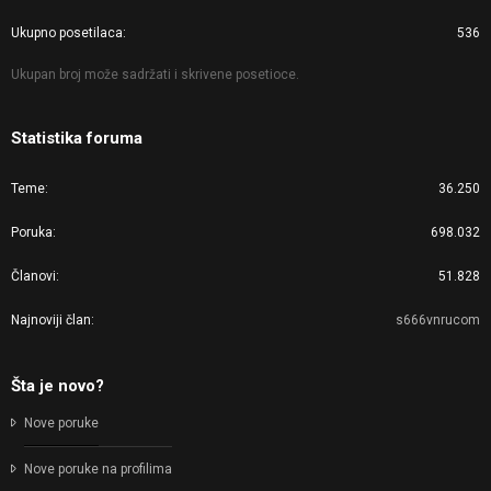
Ukupno posetilaca
536
Ukupan broj može sadržati i skrivene posetioce.
Statistika foruma
Teme
36.250
Poruka
698.032
Članovi
51.828
Najnoviji član
s666vnrucom
Šta je novo?
Nove poruke
Nove poruke na profilima