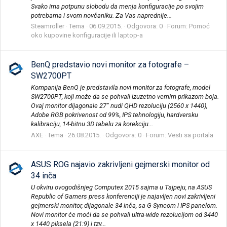
Svako ima potpunu slobodu da menja konfiguracije po svojim
potrebama i svom novčaniku. Za Vas naprednije...
Steamroller
Tema
06.09.2015.
Odgovora: 0
Forum:
Pomoć
oko kupovine konfiguracije ili laptop-a
BenQ predstavio novi monitor za fotografe –
SW2700PT
Kompanija BenQ je predstavila novi monitor za fotografe, model
SW2700PT, koji može da se pohvali izuzetno vernim prikazom boja.
Ovaj monitor dijagonale 27” nudi QHD rezoluciju (2560 x 1440),
Adobe RGB pokrivenost od 99%, IPS tehnologiju, hardversku
kalibraciju, 14-bitnu 3D tabelu za korekciju...
AXE
Tema
26.08.2015.
Odgovora: 0
Forum:
Vesti sa portala
ASUS ROG najavio zakrivljeni gejmerski monitor od
34 inča
U okviru ovogodišnjeg Computex 2015 sajma u Tajpeju, na ASUS
Republic of Gamers press konferenciji je najavljen novi zakrivljeni
gejmerski monitor, dijagonale 34 inča, sa G-Syncom i IPS panelom.
Novi monitor će moći da se pohvali ultra-wide rezolucijom od 3440
x 1440 piksela (21:9) i tzv...