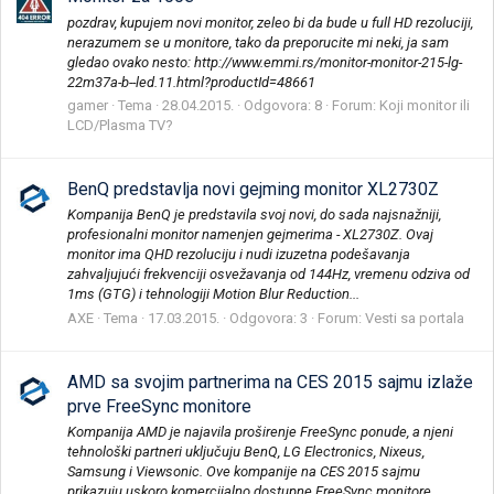
pozdrav, kupujem novi monitor, zeleo bi da bude u full HD rezoluciji,
nerazumem se u monitore, tako da preporucite mi neki, ja sam
gledao ovako nesto: http://www.emmi.rs/monitor-monitor-215-lg-
22m37a-b--led.11.html?productId=48661
gamer
Tema
28.04.2015.
Odgovora: 8
Forum:
Koji monitor ili
LCD/Plasma TV?
BenQ predstavlja novi gejming monitor XL2730Z
Kompanija BenQ je predstavila svoj novi, do sada najsnažniji,
profesionalni monitor namenjen gejmerima - XL2730Z. Ovaj
monitor ima QHD rezoluciju i nudi izuzetna podešavanja
zahvaljujući frekvenciji osvežavanja od 144Hz, vremenu odziva od
1ms (GTG) i tehnologiji Motion Blur Reduction...
AXE
Tema
17.03.2015.
Odgovora: 3
Forum:
Vesti sa portala
AMD sa svojim partnerima na CES 2015 sajmu izlaže
prve FreeSync monitore
Kompanija AMD je najavila proširenje FreeSync ponude, a njeni
tehnološki partneri uključuju BenQ, LG Electronics, Nixeus,
Samsung i Viewsonic. Ove kompanije na CES 2015 sajmu
prikazuju uskoro komercijalno dostupne FreeSync monitore.