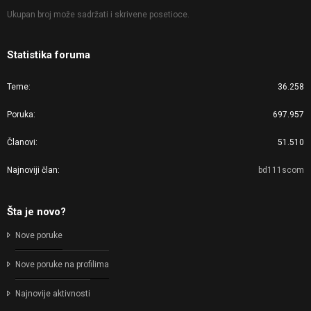
Ukupan broj može sadržati i skrivene posetioce.
Statistika foruma
Teme
36.258
Poruka
697.957
Članovi
51.510
Najnoviji član
bd111scom
Šta je novo?
Nove poruke
Nove poruke na profilima
Najnovije aktivnosti