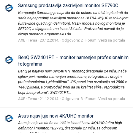
Samsung predstavlja zakrivljeni monitor SE790C
Kompanija Samsung je najavila da će uskoro na tržište plasirati do
sada najnapredniji zakrivljeni monitor sa ULTRA-WQHD rezolucijom
(ultra-wide quad high definition). Naziv modela novog monitora je
SE790C, a dijagonala mu iznosi 34 inča. Proizvođač navodi da je
dizajn monitora ergonomski i da...
AXE
Tema
23.12.2014.
Odgovora: 2
Forum:
Vesti sa portala
BenQ SW2401PT – monitor namenjen profesionalnim
fotografima
BenQ je najavio novi SW2401PT monitor, dijagonale 24 inča, inače
njihov prvi monitor namenjen umetnicima, fotografima i drugim
profesionalcima i „videofilima“. IPS panel ima rezoluciju od 2560 x
1440 piksela, a proizvođač tvrdi da su kvalitet slike i reprodukcija
boja „besprekorni“. SW2401PT...
AXE
Tema
21.12.2014.
Odgovora: 3
Forum:
Vesti sa portala
Asus najavljuje novi 4K/UHD monitor
Asus je najavio da će na tržište izbaciti novi 4K/UHD (ultra-high
definition) monitor, PB279Q, dijagonale 27 inča, sa odnosom