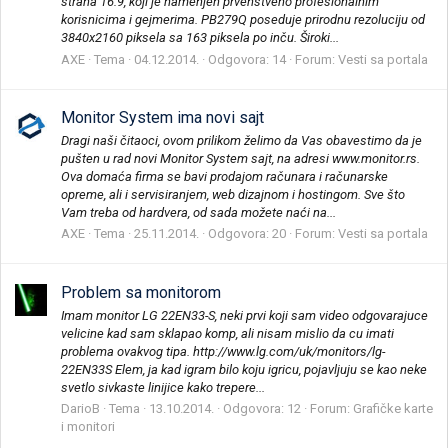
strana 16:9, koji je namenjen prvenstveno profesionalnim
korisnicima i gejmerima. PB279Q poseduje prirodnu rezoluciju od
3840x2160 piksela sa 163 piksela po inču. Široki...
AXE
Tema
04.12.2014.
Odgovora: 14
Forum:
Vesti sa portala
Monitor System ima novi sajt
Dragi naši čitaoci, ovom prilikom želimo da Vas obavestimo da je
pušten u rad novi Monitor System sajt, na adresi www.monitor.rs.
Ova domaća firma se bavi prodajom računara i računarske
opreme, ali i servisiranjem, web dizajnom i hostingom. Sve što
Vam treba od hardvera, od sada možete naći na...
AXE
Tema
25.11.2014.
Odgovora: 20
Forum:
Vesti sa portala
Problem sa monitorom
Imam monitor LG 22EN33-S, neki prvi koji sam video odgovarajuce
velicine kad sam sklapao komp, ali nisam mislio da cu imati
problema ovakvog tipa. http://www.lg.com/uk/monitors/lg-
22EN33S Elem, ja kad igram bilo koju igricu, pojavljuju se kao neke
svetlo sivkaste linijice kako trepere...
DarioB
Tema
13.10.2014.
Odgovora: 12
Forum:
Grafičke karte
i monitori