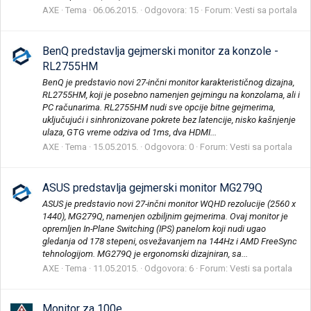
AXE
Tema
06.06.2015.
Odgovora: 15
Forum:
Vesti sa portala
BenQ predstavlja gejmerski monitor za konzole -
RL2755HM
BenQ je predstavio novi 27-inčni monitor karakterističnog dizajna,
RL2755HM, koji je posebno namenjen gejmingu na konzolama, ali i
PC računarima. RL2755HM nudi sve opcije bitne gejmerima,
uključujući i sinhronizovane pokrete bez latencije, nisko kašnjenje
ulaza, GTG vreme odziva od 1ms, dva HDMI...
AXE
Tema
15.05.2015.
Odgovora: 0
Forum:
Vesti sa portala
ASUS predstavlja gejmerski monitor MG279Q
ASUS je predstavio novi 27-inčni monitor WQHD rezolucije (2560 x
1440), MG279Q, namenjen ozbiljnim gejmerima. Ovaj monitor je
opremljen In-Plane Switching (IPS) panelom koji nudi ugao
gledanja od 178 stepeni, osvežavanjem na 144Hz i AMD FreeSync
tehnologijom. MG279Q je ergonomski dizajniran, sa...
AXE
Tema
11.05.2015.
Odgovora: 6
Forum:
Vesti sa portala
Monitor za 100e