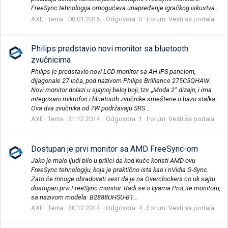
FreeSync tehnologija omogućava unapređenje igračkog iskustva...
AXE
Tema
08.01.2015.
Odgovora: 0
Forum:
Vesti sa portala
Philips predstavio novi monitor sa bluetooth
zvučnicima
Philips je predstavio novi LCD monitor sa AH-IPS panelom,
dijagonale 27 inča, pod nazivom Philips Brilliance 275C5QHAW.
Novi monitor dolazi u sjajnoj beloj boji, tzv. „Moda 2“ dizajn, i ima
integrisani mikrofon i bluetooth zvučnike smeštene u bazu stalka.
Ova dva zvučnika od 7W podržavaju SRS...
AXE
Tema
31.12.2014.
Odgovora: 1
Forum:
Vesti sa portala
Dostupan je prvi monitor sa AMD FreeSync-om
Jako je malo ljudi bilo u prilici da kod kuće koristi AMD-ovu
FreeSync tehnologiju, koja je praktično ista kao i nVidia G-Sync.
Zato će mnoge obradovati vest da je na Overclockers.co.uk sajtu
dostupan prvi FreeSync monitor. Radi se o Iiyama ProLite monitoru,
sa nazivom modela: B2888UHSU-B1...
AXE
Tema
30.12.2014.
Odgovora: 4
Forum:
Vesti sa portala