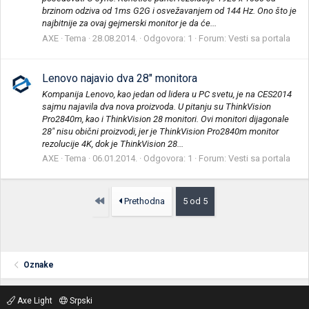
brzinom odziva od 1ms G2G i osvežavanjem od 144 Hz. Ono što je
najbitnije za ovaj gejmerski monitor je da će...
AXE
Tema
28.08.2014.
Odgovora: 1
Forum:
Vesti sa portala
Lenovo najavio dva 28" monitora
Kompanija Lenovo, kao jedan od lidera u PC svetu, je na CES2014
sajmu najavila dva nova proizvoda. U pitanju su ThinkVision
Pro2840m, kao i ThinkVision 28 monitori. Ovi monitori dijagonale
28" nisu obični proizvodi, jer je ThinkVision Pro2840m monitor
rezolucije 4K, dok je ThinkVision 28...
AXE
Tema
06.01.2014.
Odgovora: 1
Forum:
Vesti sa portala
Prvo
Prethodna
5 od 5
Oznake
Axe Light
Srpski