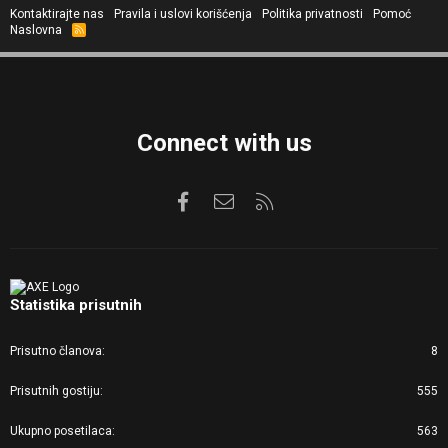
Kontaktirajte nas
Pravila i uslovi korišćenja
Politika privatnosti
Pomoć
Naslovna
R
S
S
Connect with us
Facebook
Kontaktirajte nas
RSS
Statistika prisutnih
Prisutno članova
8
Prisutnih gostiju
555
Ukupno posetilaca
563