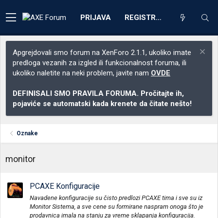
PRIJAVA
REGISTRACIJA
Apgrejdovali smo forum na XenForo 2.1.1, ukoliko imate
predloga vezanih za izgled ili funkcionalnost foruma, ili
ukoliko naletite na neki problem, javite nam
OVDE
DEFINISALI SMO PRAVILA FORUMA. Pročitajte ih,
pojaviće se automatski kada krenete da čitate nešto!
Oznake
monitor
PCAXE Konfiguracije
Navadene konfiguracije su čisto predlozi PCAXE tima i sve su iz
Monitor Sistema, a sve cene su formirane naspram onoga što je
prodavnica imala na stanju za vreme sklapanja konfiguracija.