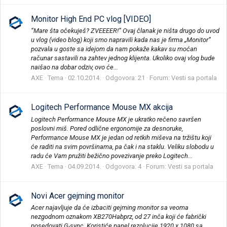
Monitor High End PC vlog [VIDEO]
“Mare šta očekuješ? ZVEEEER!“ Ovaj članak je ništa drugo do uvod
u vlog (video blog) koji smo napravili kada nas je firma „Monitor“
pozvala u goste sa idejom da nam pokaže kakav su moćan
računar sastavili na zahtev jednog klijenta. Ukoliko ovaj vlog bude
naišao na dobar odziv, ovo će...
AXE
Tema
02.10.2014.
Odgovora: 21
Forum:
Vesti sa portala
Logitech Performance Mouse MX akcija
Logitech Performance Mouse MX je ukratko rečeno savršen
poslovni miš. Pored odlične ergonomije za desnoruke,
Performance Mouse MX je jedan od retkih miševa na tržištu koji
će raditi na svim površinama, pa čak i na staklu. Veliku slobodu u
radu će Vam pružiti bežično povezivanje preko Logitech...
AXE
Tema
04.09.2014.
Odgovora: 4
Forum:
Vesti sa portala
Novi Acer gejming monitor
Acer najavljuje da će izbaciti gejming monitor sa veoma
nezgodnom oznakom XB270Habprz, od 27 inča koji će fabrički
posedovati G-sync. Koristiće panel rezolucije 1920 x 1080 sa