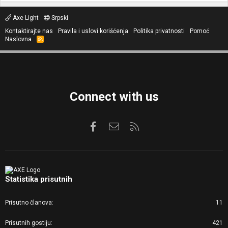
Axe Light
Srpski
Kontaktirajte nas
Pravila i uslovi korišćenja
Politika privatnosti
Pomoć
Naslovna
R
S
S
Connect with us
Facebook
Kontaktirajte nas
RSS
Statistika prisutnih
Prisutno članova
11
Prisutnih gostiju
421