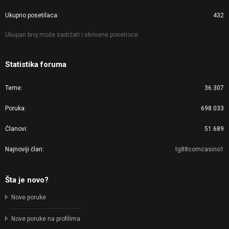
Ukupno posetilaca
432
Ukupan broj može sadržati i skrivene posetioce.
Statistika foruma
Teme
36.307
Poruka
698.033
Članovi
51.689
Najnoviji član
tg88comcasino1
Šta je novo?
Nove poruke
Nove poruke na profilima