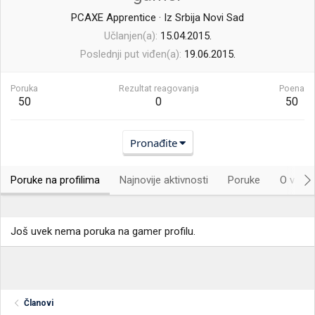
PCAXE Apprentice
·
Iz
Srbija Novi Sad
Učlanjen(a)
15.04.2015.
Poslednji put viđen(a)
19.06.2015.
Poruka
Rezultat reagovanja
Poena
50
0
50
Pronađite
Poruke na profilima
Najnovije aktivnosti
Poruke
O vama.
Još uvek nema poruka na gamer profilu.
Članovi