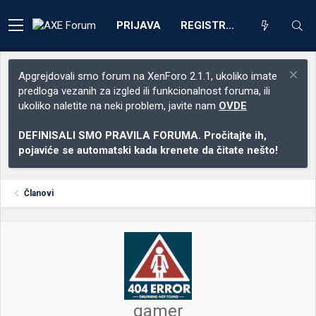
PRIJAVA
REGISTRACIJA
Apgrejdovali smo forum na XenForo 2.1.1, ukoliko imate
predloga vezanih za izgled ili funkcionalnost foruma, ili
ukoliko naletite na neki problem, javite nam
OVDE
DEFINISALI SMO PRAVILA FORUMA. Pročitajte ih,
pojaviće se automatski kada krenete da čitate nešto!
Članovi
gamer