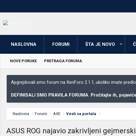
NASLOVNA
FORUMI
ŠTA JE NOVO
Č
NOVE PORUKE
PRETRAGA FORUMA
Apgrejdovali smo forum na XenForo 2.1.1, ukoliko imate predloga
DEFINISALI SMO PRAVILA FORUMA. Pročitajte ih, pojaviće 
Naslovna
Forumi
AXE
Vesti sa portala
ASUS ROG najavio zakrivljeni gejmerski