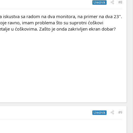
#8
Urednik
ima iskustva sa radom na dva monitora, na primer na dva 23".
toje ravno, imam problema što su suprotni ćoškovi
talje u ćoškovima. Zašto je onda zakrivljen ekran dobar?
#9
Urednik