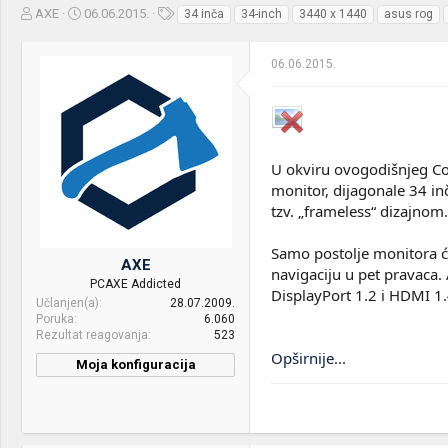
Z
D
O
AXE
06.06.2015.
34 inča
34-inch
3440 x 1440
asus rog
a
a
z
č
t
n
06.06.2015.
e
u
a
t
m
k
n
p
e
i
o
k
k
t
r
U okviru ovogodišnjeg Com
e
e
monitor, dijagonale 34 in
m
t
tzv. „frameless“ dizajnom.
e
a
n
j
Samo postolje monitora će 
AXE
a
navigaciju u pet pravaca.
PCAXE Addicted
DisplayPort 1.2 i HDMI 1.
Učlanjen(a)
28.07.2009.
Poruka
6.060
Rezultat reagovanja
523
Opširnije
...
Moja konfiguracija