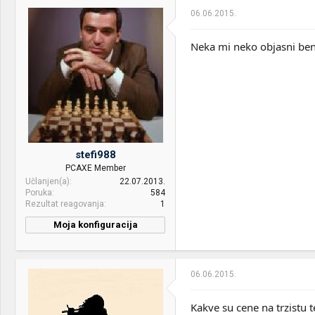
06.06.2015.
Neka mi neko objasni ben
stefi988
PCAXE Member
Učlanjen(a)
22.07.2013.
Poruka
584
Rezultat reagovanja
1
Moja konfiguracija
PC / Laptop
HP Pavilion G7
Name:
06.06.2015.
CPU & cooler:
Intel Core i5-2430M 2,4GHz
Motherboard:
HP HM65
Kakve su cene na trzistu 