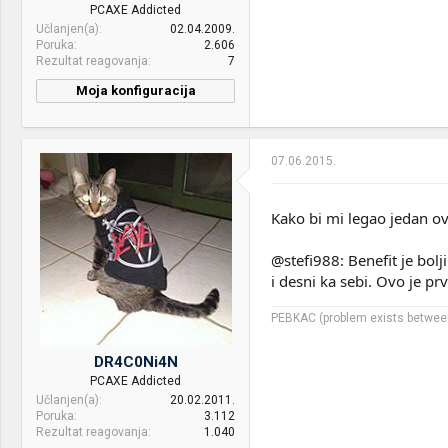
PCAXE Addicted
Case:
HAF XB
Učlanjen(a)
02.04.2009.
Poruka
2.606
PSU:
Seasonic SS-620GM
Rezultat reagovanja
7
Mice &
CM Storm Recon White +
Moja konfiguracija
keyboard:
Genius Imperator
Internet:
Cable 20/2
07.06.2015.
OS & Browser:
Win 7 64bit
Other:
Fluffy Cat and Dog
Kako bi mi legao jedan ov
@stefi988: Benefit je bol
i desni ka sebi. Ovo je p
PEBKAC (problem exists between
DR4C0Ni4N
PCAXE Addicted
Učlanjen(a)
20.02.2011.
Poruka
3.112
Rezultat reagovanja
1.040