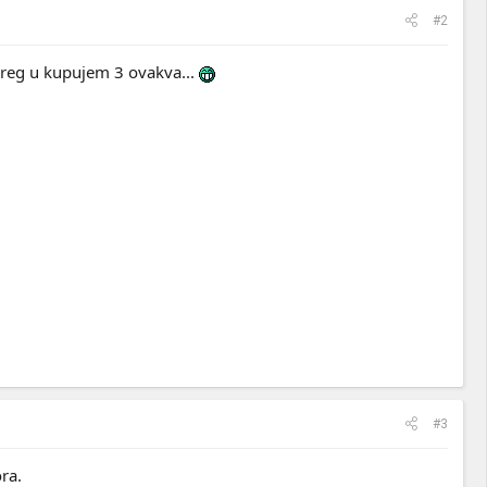
#2
breg u kupujem 3 ovakva...
#3
ra.