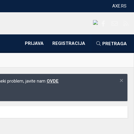
AXE.RS
Facebook
Kontakti
RS
PRIJAVA
REGISTRACIJA
PRETRAGA
 neki problem, javite nam
OVDE