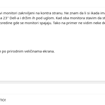
ovi monitori zakrviljeni na kontra stranu. Ne znam da li si ikada 
a 23" Dell-a i držim ih pod uglom. Kad oba monitora stavim da s
sredine gde se monitori spajaju. Tako na primer ne vidim neke de
e po prirodnim veličinama ekrana.
ЕПО!