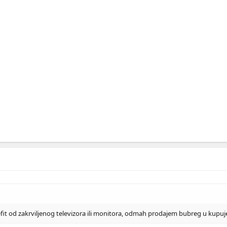
it od zakrviljenog televizora ili monitora, odmah prodajem bubreg u kupuj