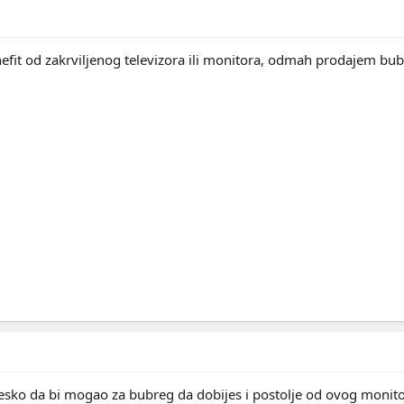
efit od zakrviljenog televizora ili monitora, odmah prodajem bu
tesko da bi mogao za bubreg da dobijes i postolje od ovog monito