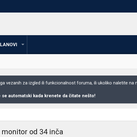
LANOVI
 vezanih za izgled ili funkcionalnost foruma, ili ukoliko naletite na
se automatski kada krenete da čitate nešto!
 monitor od 34 inča