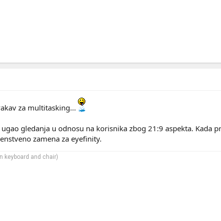
akav za multitasking...
ji ugao gledanja u odnosu na korisnika zbog 21:9 aspekta. Kada p
rvenstveno zamena za eyefinity.
 keyboard and chair)