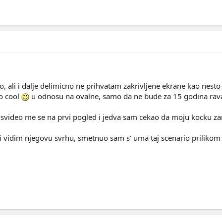
, ali i dalje delimicno ne prihvatam zakrivljene ekrane kao nesto
ko cool
u odnosu na ovalne, samo da ne bude za 15 godina ravan
a, svideo me se na prvi pogled i jedva sam cekao da moju kocku 
vidim njegovu svrhu, smetnuo sam s' uma taj scenario prilikom