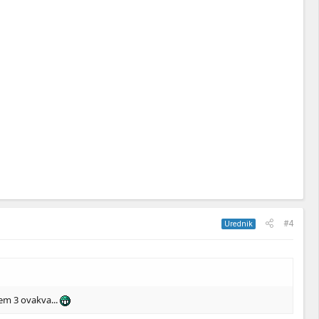
#4
Urednik
em 3 ovakva...