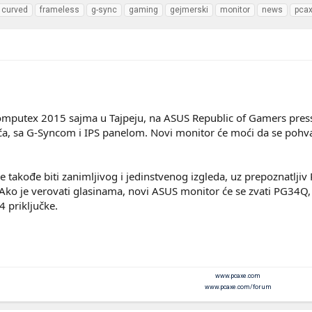
curved
frameless
g-sync
gaming
gejmerski
monitor
news
pca
putex 2015 sajma u Tajpeju, na ASUS Republic of Gamers press ko
ča, sa G-Syncom i IPS panelom. Novi monitor će moći da se pohval
takođe biti zanimljivog i jedinstvenog izgleda, uz prepoznatljiv R
 Ako je verovati glasinama, novi ASUS monitor će se zvati PG34Q
4 priključke.
www.pcaxe.com
www.pcaxe.com/forum