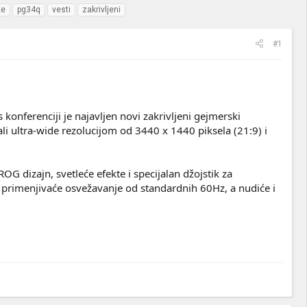
xe
pg34q
vesti
zakrivljeni
#1
nferenciji je najavljen novi zakrivljeni gejmerski
i ultra-wide rezolucijom od 3440 x 1440 piksela (21:9) i
OG dizajn, svetleće efekte i specijalan džojstik za
, primenjivaće osvežavanje od standardnih 60Hz, a nudiće i