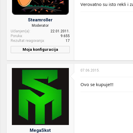
HDD:
Kingston SSD
Verovatno su isto rekli i 
V300,Samsung 2Tb,WD
1.5Tb
Steamroller
Sound:
AKG GHS 1 Camouflage
Moderator
Earphones, Headset with
Učlanjen(a)
22.01.2011.
Microphone
Poruka
9.655
Rezultat reagovanja
17
Case:
Raidmax Vortex V4
Moja konfiguracija
PSU:
TT Smart 730W
CPU & cooler:
Intel Core i7 2600K @4.8
w/HT CM Nepton 280L
Optical drives:
DVD-R Lite-On IHAS124b
07.06.2015.
Motherboard:
Gigabyte Z77X-UP7
Mice &
MSI Interceptor DS100
keyboard:
RAM:
4x4Gb Patriot @1866MHz
Ovo se kupuje!!!
Internet:
12Mbps
VGA & cooler:
ASUS 280X + Morpheus +
2x NF-F12
OS & Browser:
Windows 7, Google
Chrome
Display:
2x Dell U2312HM
HDD:
Samsung 840 Evo 120GB
Sound:
Integruša
MegaSkot