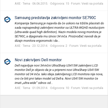
AXE
Tema
06.06.2015.
Odgovora: 15
Forum:
Vesti sa portala
Samsung predstavlja zakrivljeni monitor SE790C
Kompanija Samsung je najavila da će uskoro na tržište plasirati do
sada najnapredniji zakrivljeni monitor sa ULTRA-WQHD rezolucijom
(ultra-wide quad high definition). Naziv modela novog monitora je
SE790C, a dijagonala mu iznosi 34 inča. Proizvođač navodi da je
dizajn monitora ergonomski i da...
AXE
Tema
23.12.2014.
Odgovora: 2
Forum:
Vesti sa portala
Novi zakrivljeni Dell monitor
Dell najavljuje novi 34-inčni UltraSharp U3415W zakrivljeni LCD
monitor Dell je objavio da je u pripremi novi UltraSharp U3415W
monitor od 34 inča. Iako ideja zakrivljenog LCD monitora nije nova,
ovo će biti prvi takav model od Dell-a. Novi U3415W monitor će
imati „ultra-wide“ odnos od...
AXE
Tema
01.09.2014.
Odgovora: 10
Forum:
Vesti sa portala