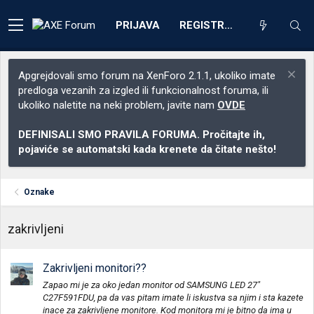
PRIJAVA
REGISTRACIJA
Apgrejdovali smo forum na XenForo 2.1.1, ukoliko imate
predloga vezanih za izgled ili funkcionalnost foruma, ili
ukoliko naletite na neki problem, javite nam
OVDE
DEFINISALI SMO PRAVILA FORUMA. Pročitajte ih,
pojaviće se automatski kada krenete da čitate nešto!
Oznake
zakrivljeni
Zakrivljeni monitori??
Zapao mi je za oko jedan monitor od SAMSUNG LED 27"
C27F591FDU, pa da vas pitam imate li iskustva sa njim i sta kazete
inace za zakrivljene monitore. Kod monitora mi je bitno da ima u