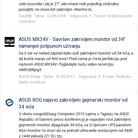
sebi zvucnike i da je 27", ako imate neki prijedlog slobodno
posaljite, ne mora biti zakrivljen. Monitor bi...
Cvija98
Tema
12.09.2018.
Odgovora: 1
Forum:
Grafičke karte
i monitori
ASUS MX34V - Savršen zakrivljeni monitor od 34"
namenjen potpunom uživanju
Da li ste se nekad zapitali kako radi zakrivljeni monitor od 34 inča, a
da košta manje od 900 evra? Pred vama je čista perfekcija, pod
nazivom ASUS MX34V. Pogledajte našu video recenziju.
iiWROBRpigY
ASUS Srbija
Tema
12.04.2017.
Odgovora: 0
Forum:
Grafičke
karte i monitori
ASUS ROG najavio zakrivljeni gejmerski monitor od
34 inča
U okviru ovogodišnjeg Computex 2015 sajma u Tajpeju, na ASUS
Republic of Gamers press konferenciji je najavljen novi zakrivljeni
gejmerski monitor, dijagonale 34 inča, sa G-Syncom i IPS panelom.
Novi monitor će moći da se pohvali ultra-wide rezolucijom od 3440
x 1440 piksela (21:9) i tzv...