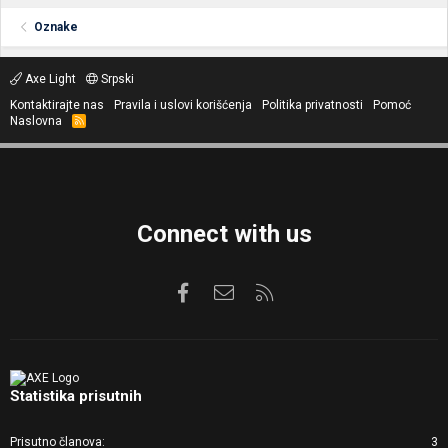
Oznake
Axe Light
Srpski
Kontaktirajte nas
Pravila i uslovi korišćenja
Politika privatnosti
Pomoć
Naslovna
R
S
S
Connect with us
Facebook
Kontaktirajte nas
RSS
Statistika prisutnih
Prisutno članova
3