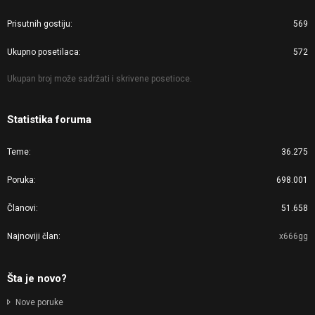
Prisutnih gostiju
569
Ukupno posetilaca
572
Ukupan broj može sadržati i skrivene posetioce.
Statistika foruma
Teme
36.275
Poruka
698.001
Članovi
51.658
Najnoviji član
x666gg
Šta je novo?
Nove poruke