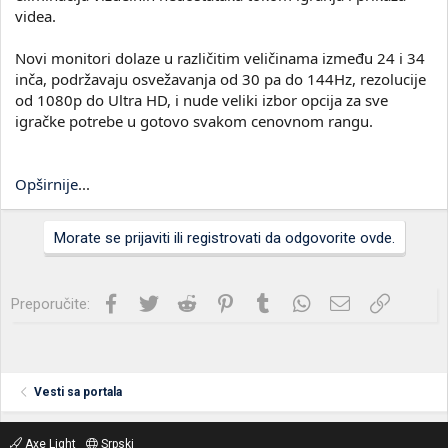
videa.
Novi monitori dolaze u različitim veličinama između 24 i 34
inča, podržavaju osvežavanja od 30 pa do 144Hz, rezolucije
od 1080p do Ultra HD, i nude veliki izbor opcija za sve
igračke potrebe u gotovo svakom cenovnom rangu.
Opširnije
...
Morate se prijaviti ili registrovati da odgovorite ovde.
Facebook
Twitter
Reddit
Pinterest
Tumblr
WhatsApp
Imejl
Link
Preporučite:
Vesti sa portala
Axe Light
Srpski