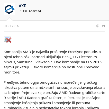
t
m
k
n
p
e
AXE
i
o
PCAXE Addicted
k
k
t
r
e
e
08.01.2015.
#1
m
t
e
a
n
j
a
Kompanija AMD je najavila proširenje FreeSync ponude, a
njeni tehnološki partneri uključuju BenQ, LG Electronics,
Nixeus, Samsung i Viewsonic. Ove kompanije na CES 2015
sajmu prikazuju uskoro komercijalno dostupne FreeSync
monitore.
FreeSync tehnologija omogućava unapređenje igračkog
iskustva putem dinamičke sinhronizacije osvežavanja ekrana
sa brojem frejmova koje pružaju AMD Radeon grafičke karte
R serije i APU Radeon grafika R serije. Rezultat je značajno
smanjenje kašnjenja prikaza i smanjenje ili potpuna
eliminacija vizuelnih nedostataka tokom igranja i prikaza