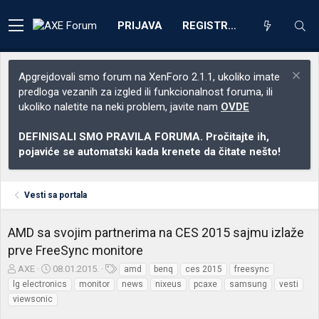
PRIJAVA
REGISTRACIJA
Apgrejdovali smo forum na XenForo 2.1.1, ukoliko imate
predloga vezanih za izgled ili funkcionalnost foruma, ili
ukoliko naletite na neki problem, javite nam
OVDE
DEFINISALI SMO PRAVILA FORUMA. Pročitajte ih,
pojaviće se automatski kada krenete da čitate nešto!
Vesti sa portala
AMD sa svojim partnerima na CES 2015 sajmu izlaže
prve FreeSync monitore
Z
D
O
AXE
08.01.2015.
amd
benq
ces 2015
freesync
a
a
z
lg electronics
monitor
news
nixeus
pcaxe
samsung
vesti
č
t
n
viewsonic
e
u
a