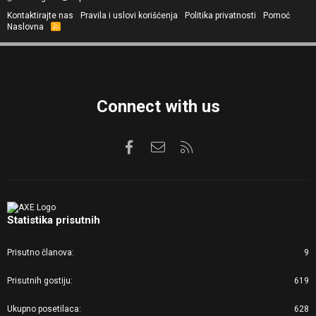
Kontaktirajte nas
Pravila i uslovi korišćenja
Politika privatnosti
Pomoć
Naslovna
R
S
S
Connect with us
Facebook
Kontaktirajte nas
RSS
Statistika prisutnih
Prisutno članova
9
Prisutnih gostiju
619
Ukupno posetilaca
628