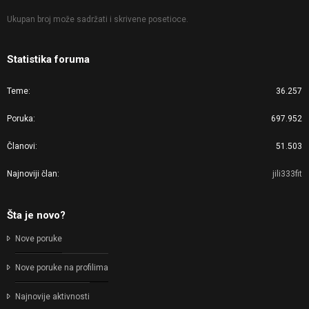
Ukupan broj može sadržati i skrivene posetioce.
Statistika foruma
Teme
36.257
Poruka
697.952
Članovi
51.503
Najnoviji član
jili333fit
Šta je novo?
Nove poruke
Nove poruke na profilima
Najnovije aktivnosti