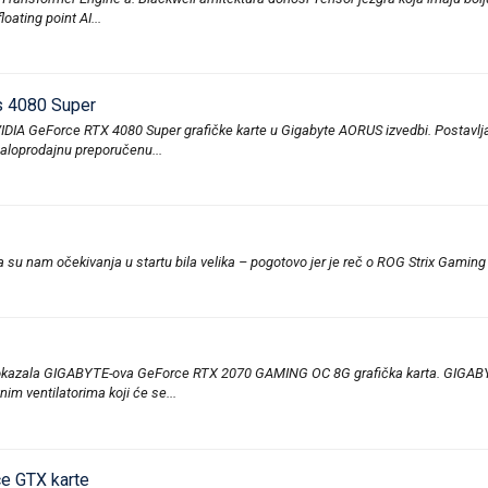
oating point AI...
s 4080 Super
DIA GeForce RTX 4080 Super grafičke karte u Gigabyte AORUS izvedbi. Postavlja se
loprodajnu preporučenu...
a su nam očekivanja u startu bila velika – pogotovo jer je reč o ROG Strix Gami
se pokazala GIGABYTE-ova GeForce RTX 2070 GAMING OC 8G grafička karta. GIG
m ventilatorima koji će se...
ce GTX karte