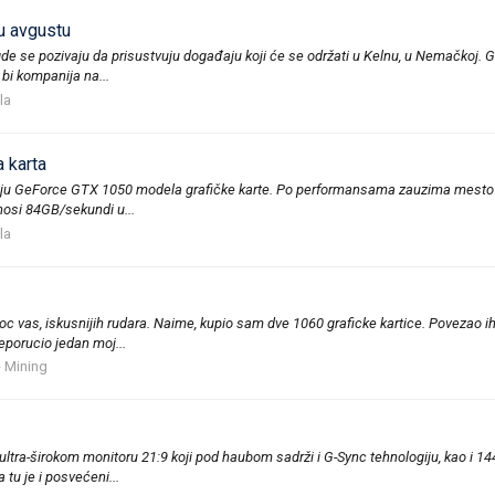
u avgustu
IA gde se pozivaju da prisustvuju događaju koji će se održati u Kelnu, u Nemačkoj.
bi kompanija na...
la
 karta
erziju GeForce GTX 1050 modela grafičke karte. Po performansama zauzima mesto
nosi 84GB/sekundi u...
la
c vas, iskusnijih rudara. Naime, kupio sam dve 1060 graficke kartice. Povezao 
reporucio jedan moj...
- Mining
tra-širokom monitoru 21:9 koji pod haubom sadrži i G-Sync tehnologiju, kao i 1
tu je i posvećeni...