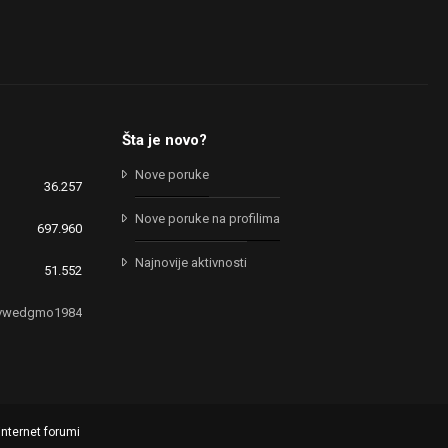
Šta je novo?
Nove poruke
36.257
Nove poruke na profilima
697.960
Najnovije aktivnosti
51.552
ivwedgmo1984
internet forumi