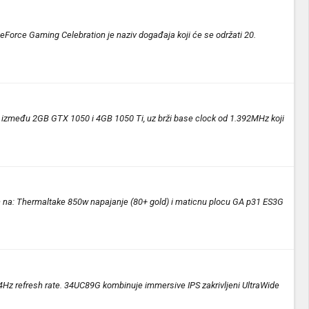
 GeForce Gaming Celebration je naziv događaja koji će se održati 20.
 između 2GB GTX 1050 i 4GB 1050 Ti, uz brži base clock od 1.392MHz koji
ih na: Thermaltake 850w napajanje (80+ gold) i maticnu plocu GA p31 ES3G
44Hz refresh rate. 34UC89G kombinuje immersive IPS zakrivljeni UltraWide