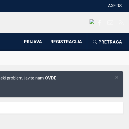
AXE.RS
Facebook
Kontakti
RS
PRIJAVA
REGISTRACIJA
PRETRAGA
 neki problem, javite nam
OVDE