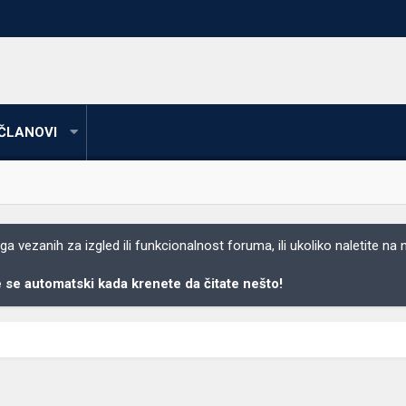
ČLANOVI
 vezanih za izgled ili funkcionalnost foruma, ili ukoliko naletite na
se automatski kada krenete da čitate nešto!