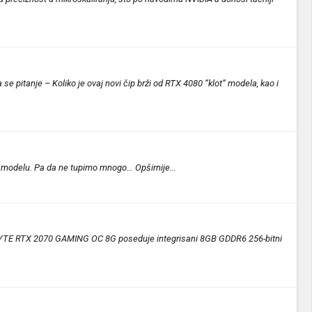
 pitanje – Koliko je ovaj novi čip brži od RTX 4080 “klot“ modela, kao i
ng modelu. Pa da ne tupimo mnogo… Opširnije...
ABYTE RTX 2070 GAMING OC 8G poseduje integrisani 8GB GDDR6 256-bitni