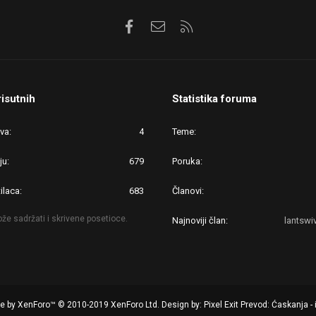
Facebook
Kontaktirajte nas
RSS
risutnih
Statistika foruma
ova
4
Teme
ju
679
Poruka
ilaca
683
Članovi
že sadržati i skrivene posetioce.
Najnoviji član
lantsw
re by XenForo™
© 2010-2019 XenForo Ltd.
Design by:
Pixel Exit
Prevod: Ćaskanja - 