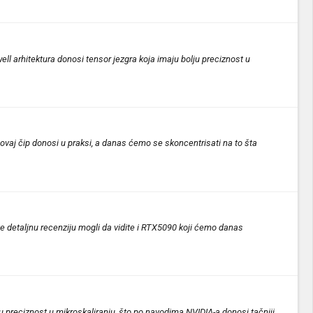
 arhitektura donosi tensor jezgra koja imaju bolju preciznost u
ovaj čip donosi u praksi, a danas ćemo se skoncentrisati na to šta
te detaljnu recenziju mogli da vidite i RTX5090 koji ćemo danas
u preciznost u mikroskaliranju, što po navodima NVIDIA-a donosi tačniji