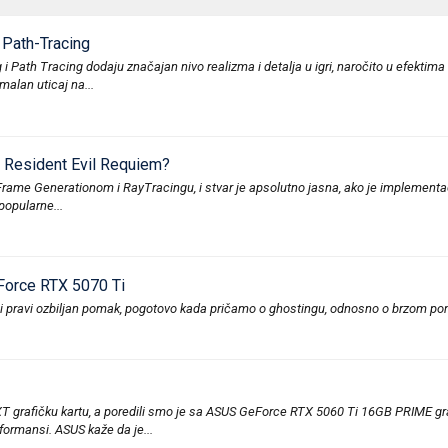
Path-Tracing
th Tracing dodaju značajan nivo realizma i detalja u igri, naročito u efektima ka
alan uticaj na...
 Resident Evil Requiem?
 Frame Generationom i RayTracingu, i stvar je apsolutno jasna, ako je implementac
popularne...
Force RTX 5070 Ti
oji pravi ozbiljan pomak, pogotovo kada pričamo o ghostingu, odnosno o brzom pom
grafičku kartu, a poredili smo je sa ASUS GeForce RTX 5060 Ti 16GB PRIME graf
formansi. ASUS kaže da je...