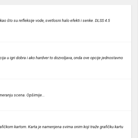
o što su refleksije vode, svetlosni halo efekti i senke. DLSS 4.5
ija u igri dobra i ako hardver to dozvoljava, onda ove opcije jednostavno
eranju scena. Opširnije...
ičkom kartom. Karta je namenjena svima onim koji traže grafičku kartu