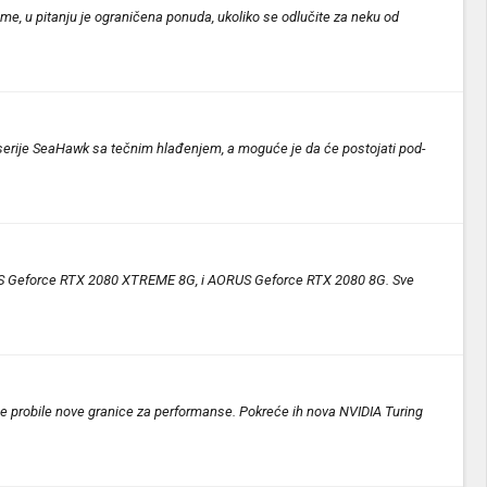
aime, u pitanju je ograničena ponuda, ukoliko se odlučite za neku od
 i serije SeaHawk sa tečnim hlađenjem, a moguće je da će postojati pod-
RUS Geforce RTX 2080 XTREME 8G, i AORUS Geforce RTX 2080 8G. Sve
e probile nove granice za performanse. Pokreće ih nova NVIDIA Turing