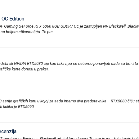
OC Edition
TUF Gaming GeForce RTX 5060 8GB GDDR7 OC je zastupljen NV Blackwell. Blackwell
 sa boljom efikasnošću. To pre...
dstavili NVIDIA RTX5080 čip kao takav, pa se nećemo ponavljati sada sa tim šta 
ičke karte donosi u praksi...
0 serije grafičkih karti u kojoj za sada imamo dva predstavnika – RTX5080 čiiju s
i koliko je RTX5090...
cenzija
 Transformer Engine-a. Blackwell arhitektura donosi Tensor jezgra koja imaju bolj