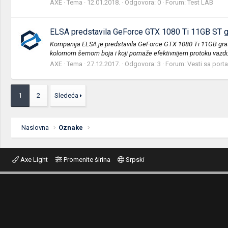
AXE
Tema
12.01.2018.
Odgovora: 0
Forum:
Test LAB
ELSA predstavila GeForce GTX 1080 Ti 11GB ST gr
Kompanija ELSA je predstavila GeForce GTX 1080 Ti 11GB grafi
kolornom šemom boja i koji pomaže efektivnijem protoku vazduh
AXE
Tema
27.12.2017.
Odgovora: 3
Forum:
Vesti sa porta
1
2
Sledeća
Naslovna
Oznake
Axe Light
Promenite širina
Srpski