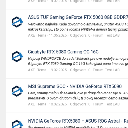
AXE
Tema
14.07.2025.
Odgovora: 0
Forum:
Test LAB
ASUS TUF Gaming GeForce RTX 5060 8GB GDDR7 
Verovatno najbolja Kada govorimo o arhitekturi, unutar ASUS 
mikroskaliranju, što po navodima NVIDIA-a donosi tačniji prikaz
AXE
Tema
11.06.2025.
Odgovora: 0
Forum:
Test LAB
Gigabyte RTX 5080 Gaming OC 16G
Najbolji WINDFORCE do sada! Sekiraši, pre dve nedelje smo pre
Gigabyte RTX 5080 Gaming OC 16G kako glasi puno ime ove graf
AXE
Tema
19.02.2025.
Odgovora: 0
Forum:
Test LAB
MSI Supreme SOC - NVIDIA GeForce RTX5090
Care, smanji malo! Ok sekiraši, ovo je drugi deo recenzije RTX5
predstaviti. U ovom drugom delu, tj u ovoj recenziji ćemo saznat
AXE
Tema
10.02.2025.
Odgovora: 0
Forum:
Test LAB
NVIDIA GeForce RTX5080 – ASUS ROG Astral - Re
Šta donosi nova serija NVIDIA grafičkih karti? Drugu generaciju