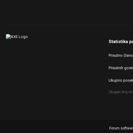
Statistika p
Prisutno član
Prisutnih gosti
Ukupno poset
Ukupan broj mo
Forum softwa