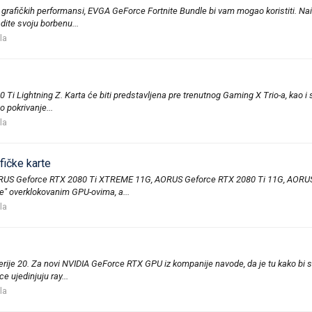
čnih grafičkih performansi, EVGA GeForce Fortnite Bundle bi vam mogao koristiti. N
dite svoju borbenu...
la
80 Ti Lightning Z. Karta će biti predstavljena pre trenutnog Gaming X Trio-a, kao
 pokrivanje...
la
ičke karte
 - AORUS Geforce RTX 2080 Ti XTREME 11G, AORUS Geforce RTX 2080 Ti 11G, AO
ne" overklokovanim GPU-ovima, a...
la
rije 20. Za novi NVIDIA GeForce RTX GPU iz kompanije navode, da je tu kako bi s
e ujedinjuju ray...
la