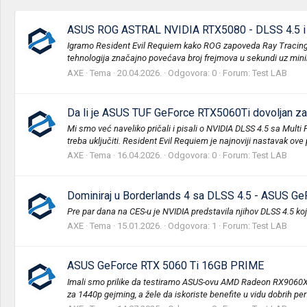
ASUS ROG ASTRAL NVIDIA RTX5080 - DLSS 4.5 i 
Igramo Resident Evil Requiem kako ROG zapoveda Ray Tracing i Pa
tehnologija značajno povećava broj frejmova u sekundi uz minim
AXE
Tema
20.04.2026.
Odgovora: 0
Forum:
Test LAB
Da li je ASUS TUF GeForce RTX5060Ti dovoljan za
Mi smo već naveliko pričali i pisali o NVIDIA DLSS 4.5 sa Multi
treba uključiti. Resident Evil Requiem je najnoviji nastavak ove 
AXE
Tema
16.04.2026.
Odgovora: 0
Forum:
Test LAB
Dominiraj u Borderlands 4 sa DLSS 4.5 - ASUS Ge
Pre par dana na CES-u je NVIDIA predstavila njihov DLSS 4.5 k
AXE
Tema
15.01.2026.
Odgovora: 1
Forum:
Test LAB
ASUS GeForce RTX 5060 Ti 16GB PRIME
Imali smo prilike da testiramo ASUS-ovu AMD Radeon RX9060XT 
za 1440p gejming, a žele da iskoriste benefite u vidu dobrih per