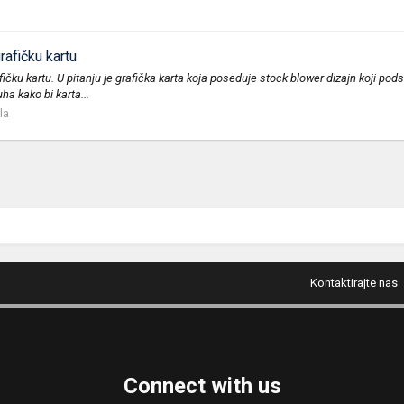
afičku kartu
čku kartu. U pitanju je grafička karta koja poseduje stock blower dizajn koji 
a kako bi karta...
la
Kontaktirajte nas
Connect with us