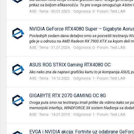
prikaz sa boljom efikasnošću. To pre svega omogućuje 4-bitni fl
AXE
Tema
30.01.2025.
Odgovora: 0
Forum:
Test LAB
NVIDIA GeForce RTX4080 Super – Gigabyte Aoru
Poslednjih sedam dana detaljno smo se posvetili testiranju NVI
gde je u odnosu na AMD Radeon RX 7900 XTX sa kojom deli ma
AXE
Tema
31.01.2024.
Odgovora: 0
Forum:
Test LAB
ASUS ROG STRIX Gaming RTX4080 OC
Ako neko zna da napravi grafičku kartu to je kompanija ASUS, p
AXE
Tema
19.12.2022.
Odgovora: 1
Forum:
Test LAB
GIGABYTE RTX 2070 GAMING OC 8G
Ovoga puta smo na testiranju imali prilike da vidimo kako 
memorijski interfejs, WINDFORCE 3X sistem hlađenja sa dodatni
AXE
Tema
14.01.2019.
Odgovora: 1
Forum:
Test LAB
EVGA i NVIDIA akcija: Fortnite uz odabrane GeFor