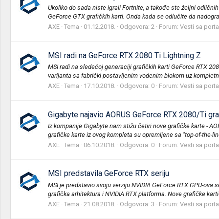
Ukoliko do sada niste igrali Fortnite, a takođe ste željni odli
GeForce GTX grafičkih karti. Onda kada se odlučite da nadogra
AXE
Tema
01.12.2018.
Odgovora: 2
Forum:
Vesti sa porta
MSI radi na GeForce RTX 2080 Ti Lightning Z
MSI radi na sledećoj generaciji grafičkih karti GeForce RTX 20
varijanta sa fabrički postavljenim vodenim blokom uz kompletno
AXE
Tema
17.10.2018.
Odgovora: 0
Forum:
Vesti sa porta
Gigabyte najavio AORUS GeForce RTX 2080/Ti graf
Iz kompanije Gigabyte nam stižu četiri nove grafičke karte
grafičke karte iz ovog kompleta su opremljene sa "top-of-the-li
AXE
Tema
06.10.2018.
Odgovora: 0
Forum:
Vesti sa porta
MSI predstavila GeForce RTX seriju
MSI je predstavio svoju verziju NVIDIA GeForce RTX GPU-ova se
grafička arhitektura i NVIDIA RTX platforma. Nove grafičke kartic
AXE
Tema
21.08.2018.
Odgovora: 3
Forum:
Vesti sa porta