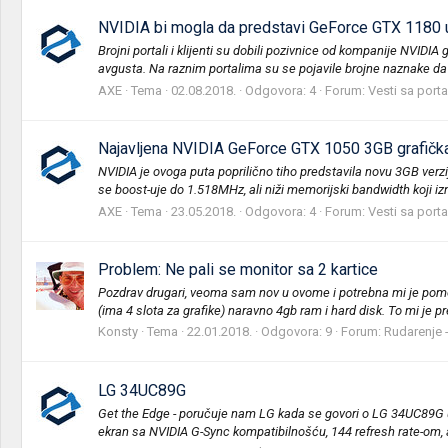
NVIDIA bi mogla da predstavi GeForce GTX 1180 
Brojni portali i klijenti su dobili pozivnice od kompanije NVID
avgusta. Na raznim portalima su se pojavile brojne naznake da 
AXE
Tema
02.08.2018.
Odgovora: 4
Forum:
Vesti sa porta
Najavljena NVIDIA GeForce GTX 1050 3GB grafička
NVIDIA je ovoga puta poprilično tiho predstavila novu 3GB v
se boost-uje do 1.518MHz, ali niži memorijski bandwidth koji iz
AXE
Tema
23.05.2018.
Odgovora: 4
Forum:
Vesti sa porta
Problem: Ne pali se monitor sa 2 kartice
Pozdrav drugari, veoma sam nov u ovome i potrebna mi je pomo
(ima 4 slota za grafike) naravno 4gb ram i hard disk. To mi je p
Konsty
Tema
22.01.2018.
Odgovora: 9
Forum:
Rudarenje 
LG 34UC89G
Get the Edge - poručuje nam LG kada se govori o LG 34UC89G ul
ekran sa NVIDIA G-Sync kompatibilnošću, 144 refresh rate-om, a 