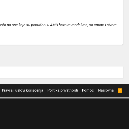
podseća na one koje su ponuđeni u AMD baznim modelima, sa crnom i sivom
Pravila i uslovi korišćenja
Politika privatnosti
Pomoć
Naslovna
R
S
S