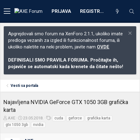
PRIJAVA
REGISTRACIJA
Apgrejdovali smo forum na XenForo 2.1.1, ukoliko imate
predloga vezanih za izgled ili funkcionalnost foruma, ili
ukoliko naletite na neki problem, javite nam
OVDE
DEFINISALI SMO PRAVILA FORUMA. Pročitajte ih,
pojaviće se automatski kada krenete da čitate nešto!
Vesti sa portala
Najavljena NVIDIA GeForce GTX 1050 3GB grafička
karta
Z
D
O
AXE
23.05.2018.
cuda
geforce
grafička karta
a
a
z
gtx 1050 3gb
nvidia
č
t
n
e
u
a