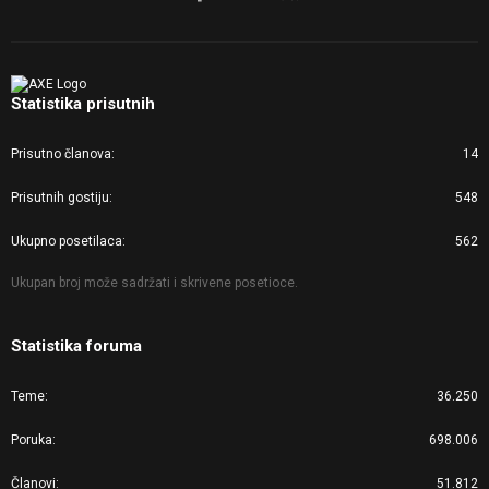
Statistika prisutnih
Prisutno članova
14
Prisutnih gostiju
548
Ukupno posetilaca
562
Ukupan broj može sadržati i skrivene posetioce.
Statistika foruma
Teme
36.250
Poruka
698.006
Članovi
51.812