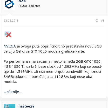
t
m
k
AXE
n
p
e
PCAXE Addicted
i
o
k
k
t
r
23.05.2018.
#1
e
e
m
t
e
a
n
j
a
NVIDIA
je ovoga puta poprilično tiho predstavila novu 3GB
verziju GeForce GTX 1050 modela grafičke karte.
Po performansama zauzima mesto između 2GB GTX 1050 i
4GB 1050 Ti, uz brži base clock od 1.392MHz koji se boost-
uje do 1.518MHz, ali niži memorijski bandwidth koji iznosi
84GB/sekundi u poređenju sa 112GB/s koji nose oba
modela.
Opširnije...
nasteezy