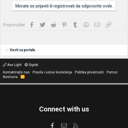
Morate se prijaviti ili registrovati da odgovorite ovde.
Facebook
Twitter
Reddit
Pinterest
Tumblr
WhatsApp
Imejl
Link
Preporučite:
Vesti sa portala
Axe Light
Srpski
Kontaktirajte nas
Pravila i uslovi korišćenja
Politika privatnosti
Pomoć
Naslovna
R
S
S
Connect with us
Facebook
Kontaktirajte nas
RSS