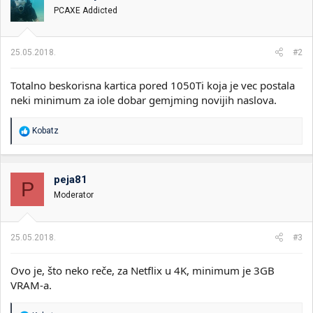
PCAXE Addicted
25.05.2018.
#2
Totalno beskorisna kartica pored 1050Ti koja je vec postala
neki minimum za iole dobar gemjming novijih naslova.
R
Kobatz
e
a
g
o
peja81
P
v
Moderator
a
n
j
a
25.05.2018.
#3
:
Ovo je, što neko reče, za Netflix u 4K, minimum je 3GB
VRAM-a.