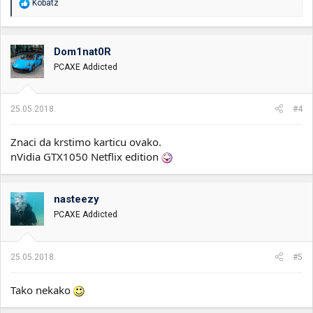
R
Kobatz
e
a
g
o
Dom1nat0R
v
PCAXE Addicted
a
n
j
a
25.05.2018.
#4
:
Znaci da krstimo karticu ovako.
nVidia GTX1050 Netflix edition
nasteezy
PCAXE Addicted
25.05.2018.
#5
Tako nekako