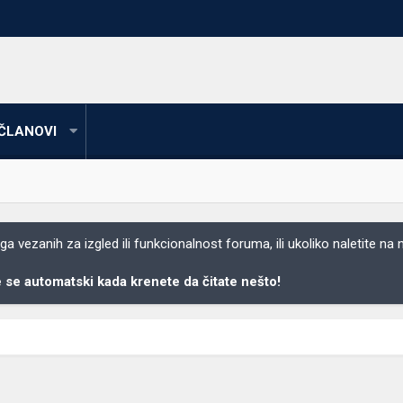
ČLANOVI
 vezanih za izgled ili funkcionalnost foruma, ili ukoliko naletite na
se automatski kada krenete da čitate nešto!