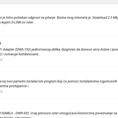
i je hitno potreban odgovor na pitanje. Brzina mog interneta je: Download 2.5 M
kupim D-LINK-ov ruter...
r
i Adapter (DWA-192) jedinstvenog oblika, dizajniran da donese veće brzine i po
z) i ostvaruje kombinovane...
la
svoj novi pametni instalacioni program koji će pomoći instalaterima sigurnosni
rima pristupačne i...
la
o 150Mb/s - DWR-932. Ovaj prenosni ruter omogućava korisnicima povezivanje na 
odataka, streaming i...