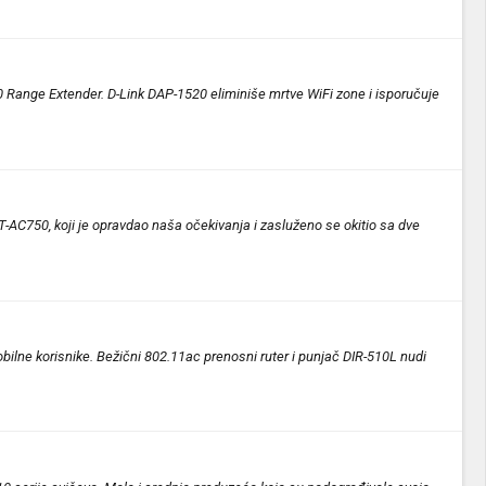
520 Range Extender. D-Link DAP-1520 eliminiše mrtve WiFi zone i isporučuje
T-AC750, koji je opravdao naša očekivanja i zasluženo se okitio sa dve
bilne korisnike. Bežični 802.11ac prenosni ruter i punjač DIR-510L nudi