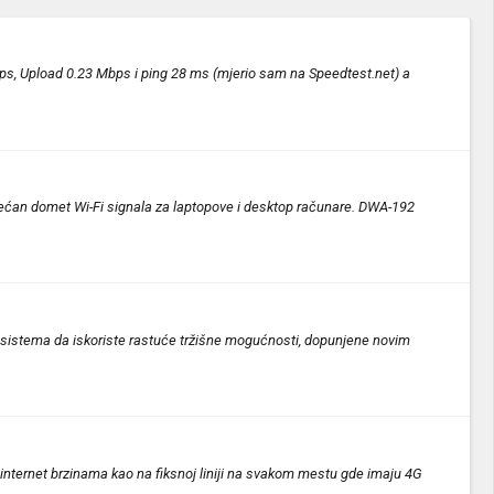
bps, Upload 0.23 Mbps i ping 28 ms (mjerio sam na Speedtest.net) a
većan domet Wi-Fi signala za laptopove i desktop računare. DWA-192
h sistema da iskoriste rastuće tržišne mogućnosti, dopunjene novim
internet brzinama kao na fiksnoj liniji na svakom mestu gde imaju 4G