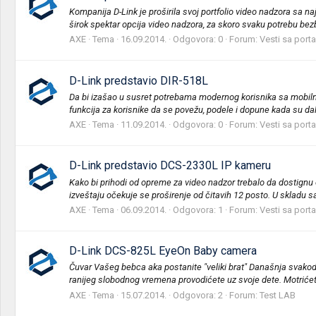
Kompanija D-Link je proširila svoj portfolio video nadzora s
širok spektar opcija video nadzora, za skoro svaku potrebu bezb
AXE
Tema
16.09.2014.
Odgovora: 0
Forum:
Vesti sa porta
D-Link predstavio DIR-518L
Da bi izašao u susret potrebama modernog korisnika sa mobilni
funkcija za korisnike da se povežu, podele i dopune kada su dal
AXE
Tema
11.09.2014.
Odgovora: 0
Forum:
Vesti sa porta
D-Link predstavio DCS-2330L IP kameru
Kako bi prihodi od opreme za video nadzor trebalo da dostignu 
izveštaju očekuje se proširenje od čitavih 12 posto. U skladu s
AXE
Tema
06.09.2014.
Odgovora: 1
Forum:
Vesti sa porta
D-Link DCS-825L EyeOn Baby camera
Čuvar Vašeg bebca aka postanite "veliki brat" Današnja svakod
ranijeg slobodnog vremena provodićete uz svoje dete. Motrićete
AXE
Tema
15.07.2014.
Odgovora: 2
Forum:
Test LAB