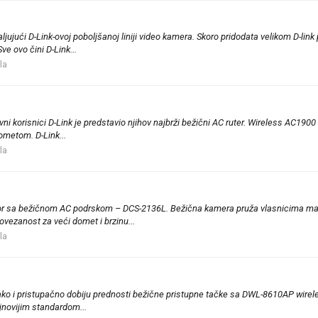
jući D-Link-ovoj poboljšanoj liniji video kamera. Skoro pridodata velikom D-li
e ovo čini D-Link...
la
evni korisnici D-Link je predstavio njihov najbrži bežični AC ruter. Wireless AC
metom. D-Link...
la
zor sa bežičnom AC podrskom – DCS-2136L. Bežična kamera pruža vlasnicima ma
vezanost za veći domet i brzinu...
la
 lako i pristupačno dobiju prednosti bežične pristupne tačke sa DWL-8610AP w
jnovijim standardom...