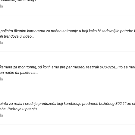
la
 spoljnim fiksnim kamerama za noćno snimanje u boji kako bi zadovoljile potrebe
h trendova u video...
la
amera za monitoring, od kojih smo pre par meseci testirali DCS-825L, i to sa mo
an način da pazite na...
la
pointa za mala i srednja preduzeća koji kombinuje prednosti bežičnog 802.11ac 
. Pošto je u pitanju...
la