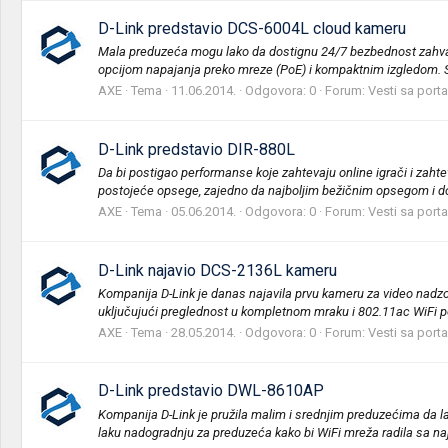
D-Link predstavio DCS-6004L cloud kameru
Mala preduzeća mogu lako da dostignu 24/7 bezbednost zahvalju
opcijom napajanja preko mreze (PoE) i kompaktnim izgledom. Sv
AXE
Tema
11.06.2014.
Odgovora: 0
Forum:
Vesti sa porta
D-Link predstavio DIR-880L
Da bi postigao performanse koje zahtevaju online igrači i zaht
postojeće opsege, zajedno da najboljim bežičnim opsegom i do
AXE
Tema
05.06.2014.
Odgovora: 0
Forum:
Vesti sa porta
D-Link najavio DCS-2136L kameru
Kompanija D-Link je danas najavila prvu kameru za video nad
uključujući preglednost u kompletnom mraku i 802.11ac WiFi po
AXE
Tema
28.05.2014.
Odgovora: 0
Forum:
Vesti sa porta
D-Link predstavio DWL-8610AP
Kompanija D-Link je pružila malim i srednjim preduzećima da
laku nadogradnju za preduzeća kako bi WiFi mreža radila sa na