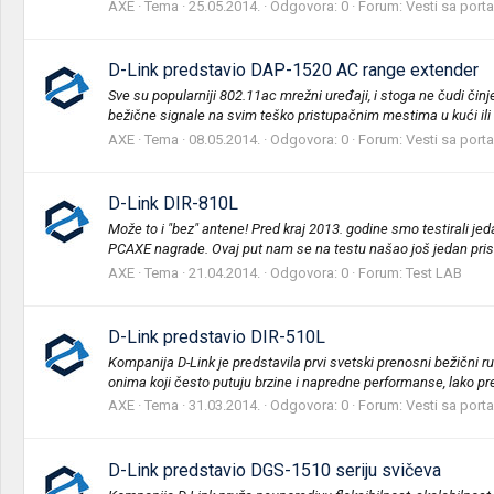
AXE
Tema
25.05.2014.
Odgovora: 0
Forum:
Vesti sa porta
D-Link predstavio DAP-1520 AC range extender
Sve su popularniji 802.11ac mrežni uređaji, i stoga ne čudi čin
bežične signale na svim teško pristupačnim mestima u kući ili 
AXE
Tema
08.05.2014.
Odgovora: 0
Forum:
Vesti sa porta
D-Link DIR-810L
Može to i "bez" antene! Pred kraj 2013. godine smo testirali j
PCAXE nagrade. Ovaj put nam se na testu našao još jedan pris
AXE
Tema
21.04.2014.
Odgovora: 0
Forum:
Test LAB
D-Link predstavio DIR-510L
Kompanija D-Link je predstavila prvi svetski prenosni bežični 
onima koji često putuju brzine i napredne performanse, lako pretv
AXE
Tema
31.03.2014.
Odgovora: 0
Forum:
Vesti sa porta
D-Link predstavio DGS-1510 seriju svičeva