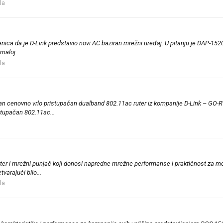
la
jenica da je D-Link predstavio novi AC baziran mrežni uređaj. U pitanju je DAP-1
maloj...
la
edan cenovno vrlo pristupačan dualband 802.11ac ruter iz kompanije D-Link – GO-R
tupačan 802.11ac...
ruter i mrežni punjač koji donosi napredne mrežne performanse i praktičnost za mo
arajući bilo...
la