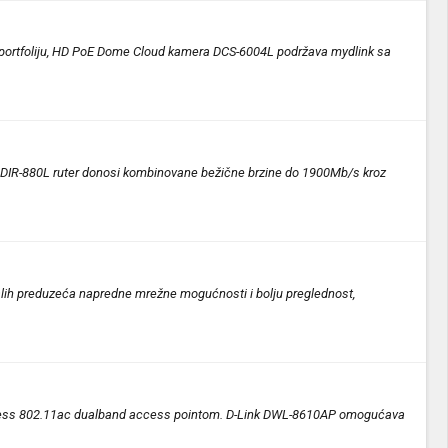
nk portfoliju, HD PoE Dome Cloud kamera DCS-6004L podržava mydlink sa
1900 DIR-880L ruter donosi kombinovane bežične brzine do 1900Mb/s kroz
lih preduzeća napredne mrežne mogućnosti i bolju preglednost,
ireless 802.11ac dualband access pointom. D-Link DWL-8610AP omogućava