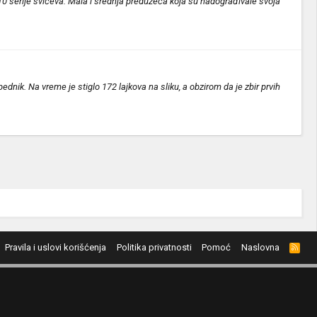
10 serije svičeva. Mala i srednja preduzeća koja su nadograđivale svoja
dnik. Na vreme je stiglo 172 lajkova na sliku, a obzirom da je zbir prvih
Pravila i uslovi korišćenja
Politika privatnosti
Pomoć
Naslovna
R
S
S