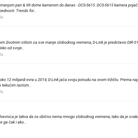
a najmanjom pan & tilt dome kamerom do danas - DCS-5615. DCS-5615 kamera pojač
ednosti. Trends for...
la
m životnim stilom sa sve manje slobodnog vremena, D-Link je predstavio DIR-518L
eko od svoje...
la
oko 12 milijardi evra u 2014, D-Link jača svoju ponudu na ovom tržištu. Prema na
a tekućim rastom...
la
nevnica je takva da se obično nema mnogo slobodnog vremena, tako da je svaka n
 ga čak i ako...