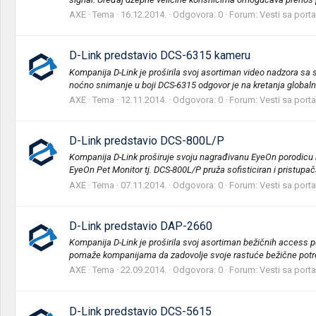
AXE
Tema
16.12.2014.
Odgovora: 0
Forum:
Vesti sa porta
D-Link predstavio DCS-6315 kameru
Kompanija D-Link je proširila svoj asortiman video nadzora sa
noćno snimanje u boji DCS-6315 odgovor je na kretanja globalni
AXE
Tema
12.11.2014.
Odgovora: 0
Forum:
Vesti sa porta
D-Link predstavio DCS-800L/P
Kompanija D-Link proširuje svoju nagrađivanu EyeOn porodicu k
EyeOn Pet Monitor tj. DCS-800L/P pruža sofisticiran i pristupač
AXE
Tema
07.11.2014.
Odgovora: 0
Forum:
Vesti sa porta
D-Link predstavio DAP-2660
Kompanija D-Link je proširila svoj asortiman bežičnih access 
pomaže kompanijama da zadovolje svoje rastuće bežične potrebe
AXE
Tema
22.09.2014.
Odgovora: 0
Forum:
Vesti sa porta
D-Link predstavio DCS-5615