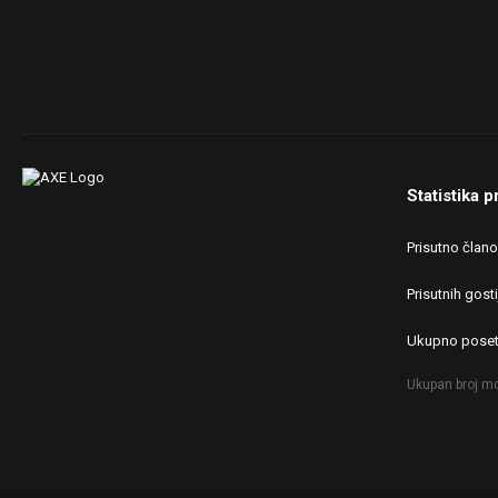
Statistika p
Prisutno član
Prisutnih gosti
Ukupno poset
Ukupan broj mo