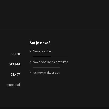
Šta je novo?
Nove poruke
36.248
Nove poruke na profilima
697.924
Najnovije aktivnosti
51.477
cm88dad