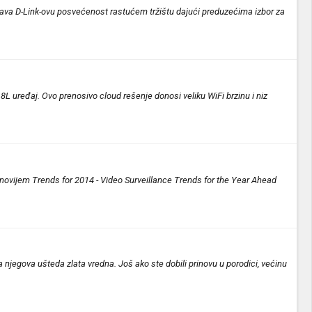
ava D-Link-ovu posvećenost rastućem tržištu dajući preduzećima izbor za
 uređaj. Ovo prenosivo cloud rešenje donosi veliku WiFi brzinu i niz
jnovijem Trends for 2014 - Video Surveillance Trends for the Year Ahead
jegova ušteda zlata vredna. Još ako ste dobili prinovu u porodici, većinu