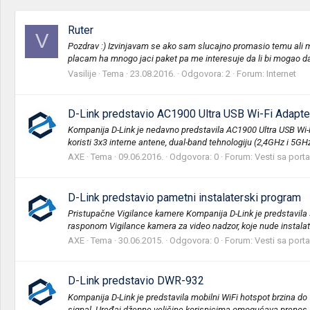
Ruter
V
Pozdrav :) Izvinjavam se ako sam slucajno promasio temu ali m
placam ha mnogo jaci paket pa me interesuje da li bi mogao da 
Vasilije
Tema
23.08.2016.
Odgovora: 2
Forum:
Internet
D-Link predstavio AC1900 Ultra USB Wi-Fi Adapte
Kompanija D-Link je nedavno predstavila AC1900 Ultra USB Wi-F
koristi 3x3 interne antene, dual-band tehnologiju (2,4GHz i 5GH
AXE
Tema
09.06.2016.
Odgovora: 0
Forum:
Vesti sa porta
D-Link predstavio pametni instalaterski program
Pristupačne Vigilance kamere Kompanija D-Link je predstavila 
rasponom Vigilance kamera za video nadzor, koje nude instalate
AXE
Tema
30.06.2015.
Odgovora: 0
Forum:
Vesti sa porta
D-Link predstavio DWR-932
Kompanija D-Link je predstavila mobilni WiFi hotspot brzina d
signal. Uređaj džepne veličine korisnicima omogućava prenos p