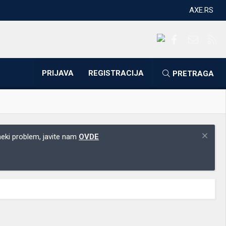
AXE.RS
Facebook
Kontakti
RS
PRIJAVA
REGISTRACIJA
PRETRAGA
 neki problem, javite nam
OVDE