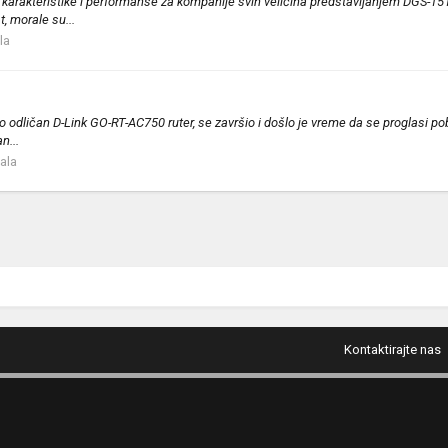
, karakteristike i performanse za kompanije svih veličina predstavljanjem DGS-15
, morale su...
la
 odličan D-Link GO-RT-AC750 ruter, se završio i došlo je vreme da se proglasi pobe
n...
tala
Kontaktirajte nas