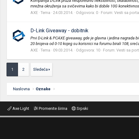
Kompanija D-Link pruža neuporedivu fleksibilnost, skalabilnost
mrežna okruženja sa svičevima kako bi dobile 10G konektivnost
AXE
Tema
24.03.2014.
Odgovora: 0
Forum:
Vesti sa porta
D-Link Giveaway - dobitnik
Prvi D-Link & PCAXE giveaway, gde je glavna i jedina nagrada bio
20 brojeva od 0-10 kojeg su korisnici na forumu birali 108, sreća
AXE
Tema
09.03.2014.
Odgovora: 10
Forum:
Vesti sa por
1
2
Sledeća
Naslovna
Oznake
Axe Light
Promenite širina
Srpski