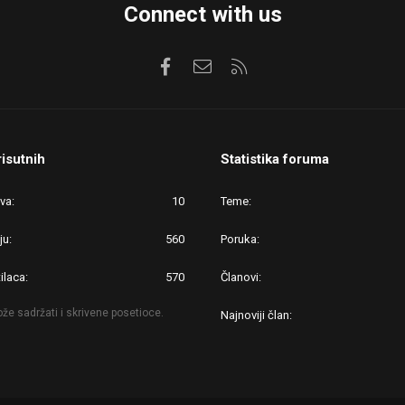
Connect with us
Facebook
Kontaktirajte nas
RSS
risutnih
Statistika foruma
ova
10
Teme
ju
560
Poruka
ilaca
570
Članovi
že sadržati i skrivene posetioce.
Najnoviji član