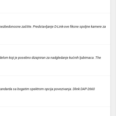
 bezbedonosne zaštite. Predstavljanje D-Link-ove fiksne spoljne kamere za
delom koji je posebno dizajniran za nadgledanje kućnih ljubimaca. The
standarda sa bogatim spektrom opcija povezivanja. Dlink DAP-2660