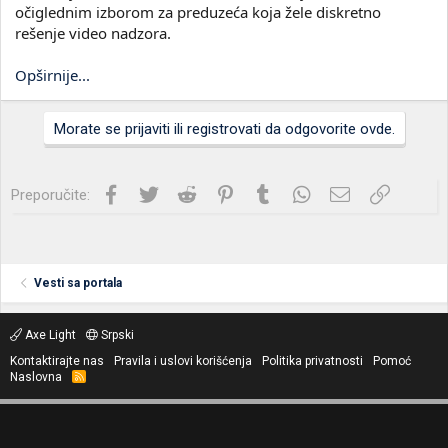
očiglednim izborom za preduzeća koja žele diskretno
rešenje video nadzora.
Opširnije...
Morate se prijaviti ili registrovati da odgovorite ovde.
Facebook
Twitter
Reddit
Pinterest
Tumblr
WhatsApp
Imejl
Link
Preporučite:
Vesti sa portala
Axe Light
Srpski
Kontaktirajte nas
Pravila i uslovi korišćenja
Politika privatnosti
Pomoć
Naslovna
R
S
S