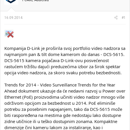
PCAXE Addicted
i
o
k
k
t
r
16.09.2014.
#1
e
e
m
t
e
a
n
j
a
Kompanija D-Link je proširila svoj portfolio video nadzora sa
najmanjom pan & tilt dome kamerom do danas - DCS-5615.
DCS-5615 kamera pojačava D-Link-ovu posvećenost
rastućem tržištu dajući preduzećima izbor za širok spektar
opcija video nadzora, za skoro svaku potrebu bezbednosti.
Trends for 2014 - Video Surveillance Trends for the Year
Ahead dokument ukazuje da će nedavni razvoj u Power over
Ethernet (PoE) proizvodima učiniti video nadzor mnogo više
održivom opcijom za bezbednost u 2014. PoE eliminiše
potrebu za posebnim napajanjem, tako da DCS-5615 može
biti raspoređena na mestima gde nedostaju lako dostupne
zidne utičnice ili u teško dostupnim zonama. Kompaktne
dimenzije čini kameru lakom za instaliranje, kao i