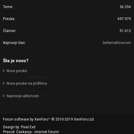
Teme
36.256
Poruka
697.979
Članovi
51.612
Najnoviji član
bellamattinacom
Šta je novo?
Nove poruke
Nove poruke na profilima
Najnovije aktivnosti
Forum software by XenForo™
© 2010-2019 XenForo Ltd.
Design by:
Pixel Exit
Prevod: Ćaskanja - internet forumi