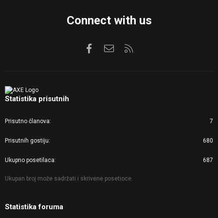
Connect with us
Facebook
Kontaktirajte nas
RSS
Statistika prisutnih
Prisutno članova
7
Prisutnih gostiju
680
Ukupno posetilaca
687
Ukupan broj može sadržati i skrivene posetioce.
Statistika foruma