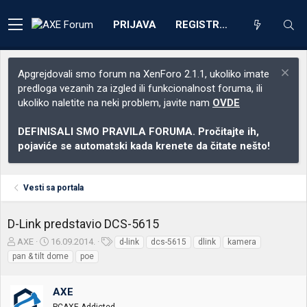
PRIJAVA
REGISTRACIJA
Apgrejdovali smo forum na XenForo 2.1.1, ukoliko imate
predloga vezanih za izgled ili funkcionalnost foruma, ili
ukoliko naletite na neki problem, javite nam
OVDE
DEFINISALI SMO PRAVILA FORUMA. Pročitajte ih,
pojaviće se automatski kada krenete da čitate nešto!
Vesti sa portala
D-Link predstavio DCS-5615
Z
D
O
AXE
16.09.2014.
d-link
dcs-5615
dlink
kamera
a
a
z
pan & tilt dome
poe
č
t
n
e
u
a
t
m
k
AXE
n
p
e