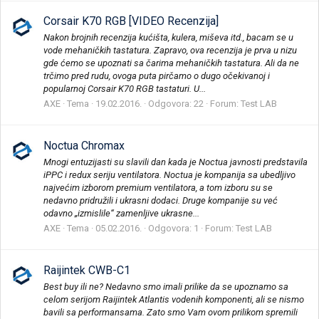
Corsair K70 RGB [VIDEO Recenzija]
Nakon brojnih recenzija kućišta, kulera, miševa itd., bacam se u
vode mehaničkih tastatura. Zapravo, ova recenzija je prva u nizu
gde ćemo se upoznati sa čarima mehaničkih tastatura. Ali da ne
trčimo pred rudu, ovoga puta pirčamo o dugo očekivanoj i
popularnoj Corsair K70 RGB tastaturi. U...
AXE
Tema
19.02.2016.
Odgovora: 22
Forum:
Test LAB
Noctua Chromax
Mnogi entuzijasti su slavili dan kada je Noctua javnosti predstavila
iPPC i redux seriju ventilatora. Noctua je kompanija sa ubedljivo
najvećim izborom premium ventilatora, a tom izboru su se
nedavno pridružili i ukrasni dodaci. Druge kompanije su već
odavno „izmislile“ zamenljive ukrasne...
AXE
Tema
05.02.2016.
Odgovora: 1
Forum:
Test LAB
Raijintek CWB-C1
Best buy ili ne? Nedavno smo imali prilike da se upoznamo sa
celom serijom Raijintek Atlantis vodenih komponenti, ali se nismo
bavili sa performansama. Zato smo Vam ovom prilikom spremili