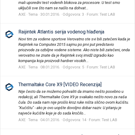
mali uporedni test vodenih blokova za procesore. U test smo
uključili sve što nam se našlo na dohvat...
AXE
Tema
30.01.2016.
Odgovora: 3
Forum:
Test LAB
Raijintek Atlantis serija vodenog hlađenja
Novi tim za vodene sportove Verovatno ste svi bili zatečeni kada je
Raijintek na Computex 2015 sajmu po prvi put predstavio
priozvode za ozbiljne vodene sisteme. Ako niste bili zatečeni, onda
verovatno ne znate da je Raijintek svoj imidž izgradio kao
kompanija koja proizvodi hardver visokih...
AXE
Tema
08.01.2016.
Odgovora: 5
Forum:
Test LAB
Thermaltake Core X9 [VIDEO Recenzija]
Nije često da se možemo pohvaliti da imamo nešto posebno u
redakciji, ali Thermaltake Core X9 je svakako nešto novo za naša
čula. Do sada nam nije prošlo kroz ruke ništa slično ovom kućištu.
"Kućištu" - ako je ovo uopšte dovoljno dobar naziv. U pitanju je
najveće kućište koje je do sada kročilo...
AXE
Tema
04.01.2016.
Odgovora: 14
Forum:
Test LAB