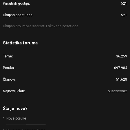
Prisutnih gostiju
521
Ukupno posetilaca
521
Ukupan broj može sadržati i skrivene posetioce.
Statistika foruma
Teme
36.259
Poruka
697.984
Članovi
51.628
Najnoviji član
o8acocom2
Šta je novo?
Nove poruke