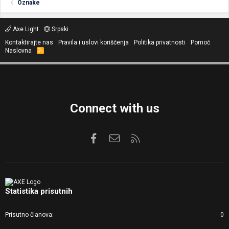
Oznake
Axe Light
Srpski
Kontaktirajte nas
Pravila i uslovi korišćenja
Politika privatnosti
Pomoć
Naslovna
R
S
S
Connect with us
Facebook
Kontaktirajte nas
RSS
Statistika prisutnih
Prisutno članova
0