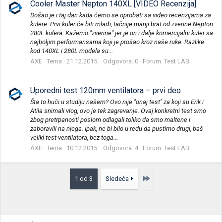
Cooler Master Nepton 140XL [VIDEO Recenzija]
Došao je i taj dan kada ćemo se oprobati sa video recenzijama za
kulere. Prvi kuler će biti mlađi, tačnije manji brat od zverine Nepton
280L kulera. Kažemo "zverine" jer je on i dalje komercijalni kuler sa
najboljim performansama koji je prošao kroz naše ruke. Razlike
kod 140XL i 280L modela su...
AXE
Tema
21.12.2015.
Odgovora: 0
Forum:
Test LAB
Uporedni test 120mm ventilatora – prvi deo
Šta to huči u studiju našem? Ovo nije "onaj test" za koji su Erik i
Atila snimali vlog, ovo je tek zagrevanje. Ovaj konkretni test smo
zbog pretrpanosti poslom odlagali toliko da smo maltene i
zaboravili na njega. Ipak, ne bi bilo u redu da pustimo drugi, baš
veliki test ventilatora, bez toga...
AXE
Tema
10.12.2015.
Odgovora: 4
Forum:
Test LAB
Poslednja
1 od 3
Sledeća