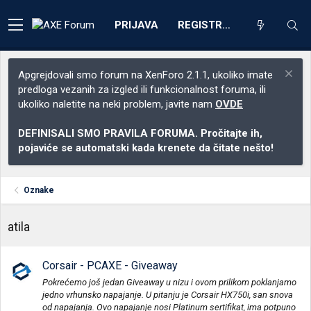
PRIJAVA
REGISTRACIJA
Apgrejdovali smo forum na XenForo 2.1.1, ukoliko imate
predloga vezanih za izgled ili funkcionalnost foruma, ili
ukoliko naletite na neki problem, javite nam
OVDE
DEFINISALI SMO PRAVILA FORUMA. Pročitajte ih,
pojaviće se automatski kada krenete da čitate nešto!
Oznake
atila
Corsair - PCAXE - Giveaway
Pokrećemo još jedan Giveaway u nizu i ovom prilikom poklanjamo
jedno vrhunsko napajanje. U pitanju je Corsair HX750i, san snova
od napajanja. Ovo napajanje nosi Platinum sertifikat, ima potpuno