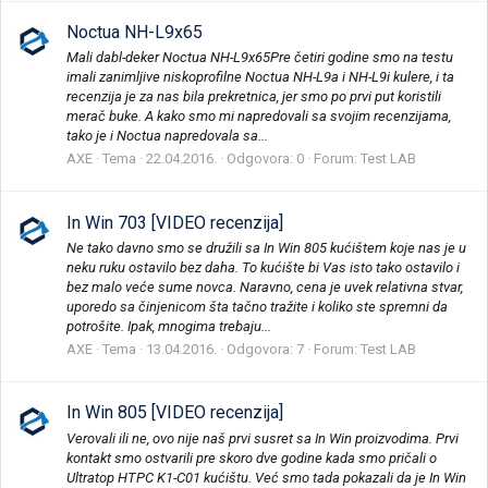
Noctua NH-L9x65
Mali dabl-deker Noctua NH-L9x65Pre četiri godine smo na testu
imali zanimljive niskoprofilne Noctua NH-L9a i NH-L9i kulere, i ta
recenzija je za nas bila prekretnica, jer smo po prvi put koristili
merač buke. A kako smo mi napredovali sa svojim recenzijama,
tako je i Noctua napredovala sa...
AXE
Tema
22.04.2016.
Odgovora: 0
Forum:
Test LAB
In Win 703 [VIDEO recenzija]
Ne tako davno smo se družili sa In Win 805 kućištem koje nas je u
neku ruku ostavilo bez daha. To kućište bi Vas isto tako ostavilo i
bez malo veće sume novca. Naravno, cena je uvek relativna stvar,
uporedo sa činjenicom šta tačno tražite i koliko ste spremni da
potrošite. Ipak, mnogima trebaju...
AXE
Tema
13.04.2016.
Odgovora: 7
Forum:
Test LAB
In Win 805 [VIDEO recenzija]
Verovali ili ne, ovo nije naš prvi susret sa In Win proizvodima. Prvi
kontakt smo ostvarili pre skoro dve godine kada smo pričali o
Ultratop HTPC K1-C01 kućištu. Već smo tada pokazali da je In Win