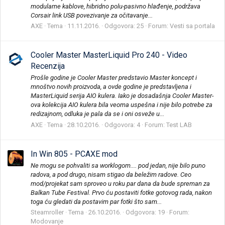
modularne kablove, hibridno polu-pasivno hlađenje, podržava
Corsair link USB povezivanje za očitavanje...
AXE
Tema
11.11.2016.
Odgovora: 25
Forum:
Vesti sa portala
Cooler Master MasterLiquid Pro 240 - Video
Recenzija
Prošle godine je Cooler Master predstavio Master koncept i
mnoštvo novih proizvoda, a ovde godine je predstavljena i
MasterLiquid serija AIO kulera. Iako je dosadašnja Cooler Master-
ova kolekcija AIO kulera bila veoma uspešna i nije bilo potrebe za
redizajnom, odluka je pala da se i oni osveže u...
AXE
Tema
28.10.2016.
Odgovora: 4
Forum:
Test LAB
In Win 805 - PCAXE mod
Ne mogu se pohvaliti sa worklogom.... pod jedan, nije bilo puno
radova, a pod drugo, nisam stigao da beležim radove. Ceo
mod/projekat sam sproveo u roku par dana da bude spreman za
Balkan Tube Festival. Prvo ću postaviti fotke gotovog rada, nakon
toga ću gledati da postavim par fotki što sam...
Steamroller
Tema
26.10.2016.
Odgovora: 19
Forum:
Modovanje