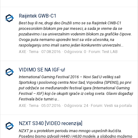
Raijintek GWB-C1
Best buy ili ne, drugi deo Družili smo se sa Raijintek CWB-C1
procesorskim blokom pre par meseci, a sada je vreme da se
pozabavimo i sa univerzalnim vodenim blokom za grafičke čipove.
Ovoga puta nemamo uporedni test sa više učesnika, na
raspolaganju smo imali samo jedan konkurentni univerzalni...
AXE
Tema
07.08.2016.
Odgovora: 0
Forum:
Test LAB
VIDIMO SE NA IGF-u!
International Gaming Festival 2016 – Novi Sad U velikoj sali
Sportskog i poslovnog centra Novi Sad, Vojvodina (SPENS), po prvi
put održaće se međunarodni festival igara (International Gaming
Festival – IGF) koji će okupiti igrače iz celog sveta. Glavni događaji
Festivala biće turniri u...
AXE
Tema
05.07.2016.
Odgovora: 24
Forum:
Vesti sa portala
NZXT S340 [VIDEO recenzija]
NZXT je u proteklom periodu imao mnogo uspešnih kućišta.
Posebno bismo izdvojili H440 i H630 modele, a slobodno možemo