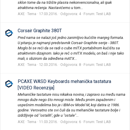
sklon tome da na tržište plasira nekonvencionalna, ali ipak
atraktivna rešenja. Nastavićemo u tom...
AXE
Tema
17.03.2016.
Odgovora: 4
Forum:
Test LAB
Corsair Graphite 380T
Pred nama se nalazi još jedno zanimljivo kućište manjeg formata.
U pitanju je najmanji predstavnik Corsair Graphite serije - 380T.
Moglo bi se reći da se radi o cube mITX portabilnom kućištu sa
atraktivnim dizajnom. Iako je reč o mITX modelu, on baš i nije tako
mali, s obzirom da određena mATX...
AXE
Tema
12.03.2016.
Odgovora: 8
Forum:
Test LAB
PCAXE WASD Keyboards mehanička tastatura
[VIDEO Recenzija]
Mehaničke tastature nisu nikakva novina, i zapravo su među nama
mnogo duže nego što mnogi misle. Među prvim zapaženim i
uspešnim modelima bio je i IBM-ov Model M, koji datira iz 1986.
godine. Verovatno ste svi čuli da su mehaničke tastature bolje i
izdržljivije od "ostalih", gde u "ostale"...
AXE
Tema
11.03.2016.
Odgovora: 6
Forum:
Test LAB