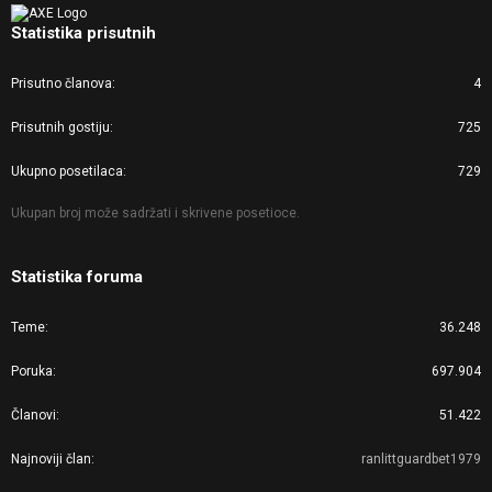
Statistika prisutnih
Prisutno članova
4
Prisutnih gostiju
725
Ukupno posetilaca
729
Ukupan broj može sadržati i skrivene posetioce.
Statistika foruma
Teme
36.248
Poruka
697.904
Članovi
51.422
Najnoviji član
ranlittguardbet1979