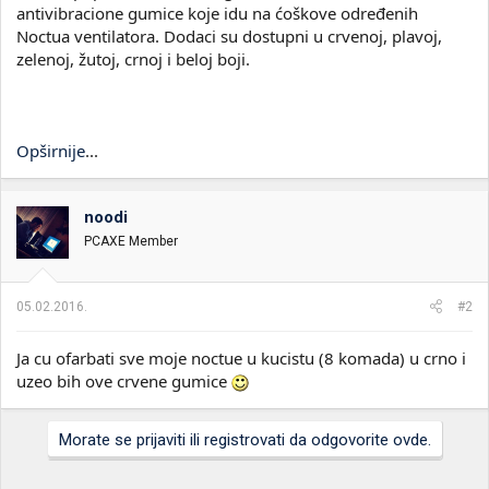
antivibracione gumice koje idu na ćoškove određenih
Noctua ventilatora. Dodaci su dostupni u crvenoj, plavoj,
zelenoj, žutoj, crnoj i beloj boji.
Opširnije
...
noodi
PCAXE Member
05.02.2016.
#2
Ja cu ofarbati sve moje noctue u kucistu (8 komada) u crno i
uzeo bih ove crvene gumice
Morate se prijaviti ili registrovati da odgovorite ovde.