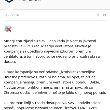
PCAXE Addicted
i
o
k
k
t
r
05.02.2016.
#1
e
e
m
t
e
a
n
j
a
Mnogi entuzijasti su slavili dan kada je Noctua javnosti
predstavila iPPC i redux seriju ventilatora. Noctua je
kompanija sa ubedljivo najvećim izborom premium
ventilatora, a tom izboru su se nedavno pridružili i ukrasni
dodaci.
Druge kompanije su već odavno „izmislile“ zamenljive
ukrasne prstenove u raznim bojama, ali opet, te druge
kompanije nemaju premium ventilatore u pondui. Dakle,
Noctua ovom prilikom nije izmislila ništa novo, ali su
Chromax dodaci defintivino nešto je falilo u njihovoj ponudi.
U Chromax liniji su sada dostupni NA-SAV2 antivibracioni
nosači, popularno nazvani “gumeni šrafovi” i NA-SAVP1