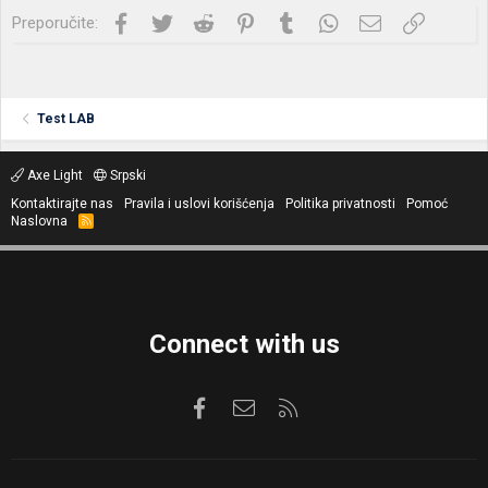
Facebook
Twitter
Reddit
Pinterest
Tumblr
WhatsApp
Imejl
Link
Preporučite:
Test LAB
Axe Light
Srpski
Kontaktirajte nas
Pravila i uslovi korišćenja
Politika privatnosti
Pomoć
Naslovna
R
S
S
Connect with us
Facebook
Kontaktirajte nas
RSS