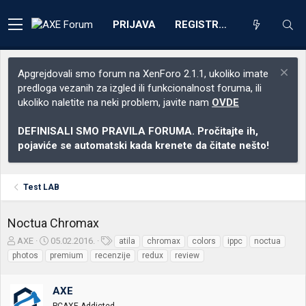
PRIJAVA
REGISTRACIJA
Apgrejdovali smo forum na XenForo 2.1.1, ukoliko imate
predloga vezanih za izgled ili funkcionalnost foruma, ili
ukoliko naletite na neki problem, javite nam
OVDE
DEFINISALI SMO PRAVILA FORUMA. Pročitajte ih,
pojaviće se automatski kada krenete da čitate nešto!
Test LAB
Noctua Chromax
Z
D
O
AXE
05.02.2016.
atila
chromax
colors
ippc
noctua
a
a
z
photos
premium
recenzije
redux
review
č
t
n
e
u
a
t
m
k
AXE
n
p
e