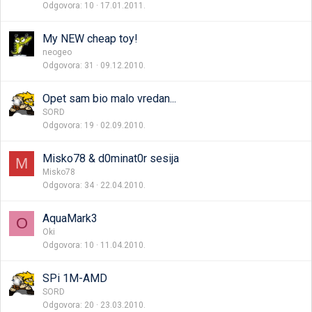
Odgovora
10
17.01.2011.
My NEW cheap toy!
neogeo
Odgovora
31
09.12.2010.
Opet sam bio malo vredan...
SORD
Odgovora
19
02.09.2010.
Misko78 & d0minat0r sesija
M
Misko78
Odgovora
34
22.04.2010.
AquaMark3
O
Oki
Odgovora
10
11.04.2010.
SPi 1M-AMD
SORD
Odgovora
20
23.03.2010.