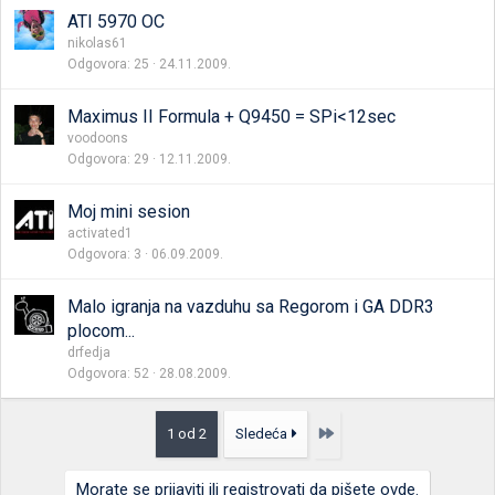
ATI 5970 OC
nikolas61
Odgovora
25
24.11.2009.
Maximus II Formula + Q9450 = SPi<12sec
voodoons
Odgovora
29
12.11.2009.
Moj mini sesion
activated1
Odgovora
3
06.09.2009.
Malo igranja na vazduhu sa Regorom i GA DDR3
plocom...
drfedja
Odgovora
52
28.08.2009.
Poslednja
1 od 2
Sledeća
Morate se prijaviti ili registrovati da pišete ovde.