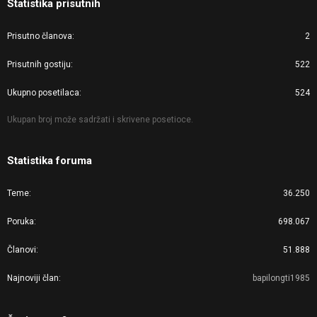
Statistika prisutnih
Prisutno članova
2
Prisutnih gostiju
522
Ukupno posetilaca
524
Ukupan broj može sadržati i skrivene posetioce.
Statistika foruma
Teme
36.250
Poruka
698.067
Članovi
51.888
Najnoviji član
bapilongti1985