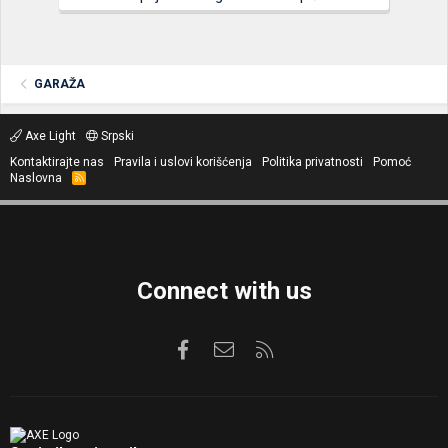
GARAŽA
Axe Light
Srpski
Kontaktirajte nas
Pravila i uslovi korišćenja
Politika privatnosti
Pomoć
Naslovna
R
S
S
Connect with us
Facebook
Kontaktirajte nas
RSS