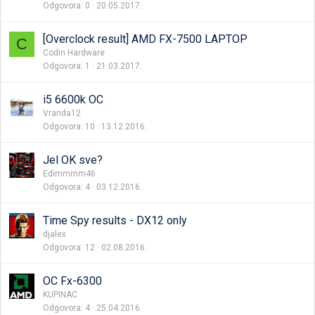
Odgovora
0
20.05.2017.
[Overclock result] AMD FX-7500 LAPTOP
C
Codin Hardware
Odgovora
1
21.03.2017.
i5 6600k OC
Vranda12
Odgovora
10
13.12.2016.
Jel OK sve?
Edimmmm46
Odgovora
4
03.12.2016.
Time Spy results - DX12 only
djalex
Odgovora
12
02.08.2016.
OC Fx-6300
KUPINAC
Odgovora
4
25.04.2016.