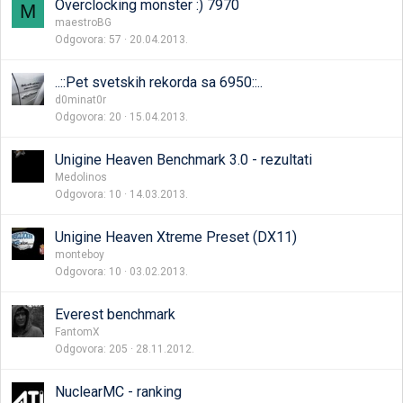
Overclocking monster :) 7970
M
maestroBG
Odgovora
57
20.04.2013.
..::Pet svetskih rekorda sa 6950::..
d0minat0r
Odgovora
20
15.04.2013.
Unigine Heaven Benchmark 3.0 - rezultati
Medolinos
Odgovora
10
14.03.2013.
Unigine Heaven Xtreme Preset (DX11)
monteboy
Odgovora
10
03.02.2013.
Everest benchmark
FantomX
Odgovora
205
28.11.2012.
NuclearMC - ranking