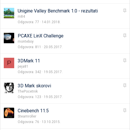
a
l
j
L
Unigine Valley Benchmark 1.0 - rezultati
i
e
m84
v
Odgovora
77
14.01.2018.
p
a
l
j
L
PCAXE LinX Challenge
i
e
monteboy
v
Odgovora
811
20.05.2017.
p
a
l
j
L
3DMark 11
P
i
e
peja81
v
Odgovora
342
19.05.2017.
p
a
l
j
L
3D Mark skorovi
i
e
ThePocetnik
v
Odgovora
123
19.05.2017.
p
a
l
j
L
Cinebench 11.5
i
e
Steamroller
v
Odgovora
76
13.10.2015.
p
a
l