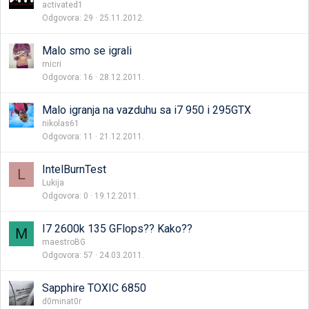
activated1
Odgovora
29
25.11.2012.
Malo smo se igrali
micri
Odgovora
16
28.12.2011.
Malo igranja na vazduhu sa i7 950 i 295GTX
nikolas61
Odgovora
11
21.12.2011.
IntelBurnTest
L
Lukija
Odgovora
0
19.12.2011.
I7 2600k 135 GFlops?? Kako??
M
maestroBG
Odgovora
57
24.03.2011.
Sapphire TOXIC 6850
d0minat0r