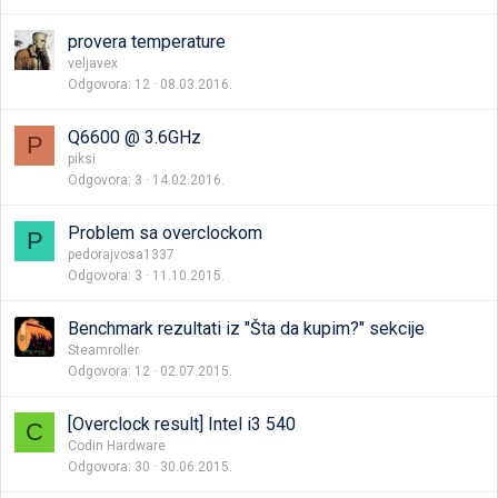
provera temperature
veljavex
Odgovora
12
08.03.2016.
Q6600 @ 3.6GHz
P
piksi
Odgovora
3
14.02.2016.
Problem sa overclockom
P
pedorajvosa1337
Odgovora
3
11.10.2015.
Benchmark rezultati iz "Šta da kupim?" sekcije
Steamroller
Odgovora
12
02.07.2015.
[Overclock result] Intel i3 540
C
Codin Hardware
Odgovora
30
30.06.2015.