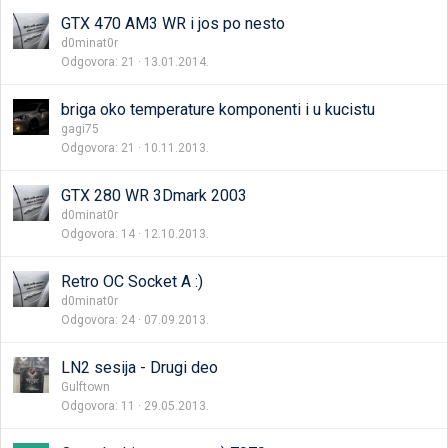
GTX 470 AM3 WR i jos po nesto
d0minat0r
Odgovora
21
13.01.2014.
briga oko temperature komponenti i u kucistu
gagi75
Odgovora
21
10.11.2013.
GTX 280 WR 3Dmark 2003
d0minat0r
Odgovora
14
12.10.2013.
Retro OC Socket A :)
d0minat0r
Odgovora
24
07.09.2013.
LN2 sesija - Drugi deo
Gulftown
Odgovora
11
29.05.2013.