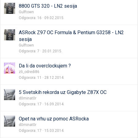
8800 GTS 320 - LN2 sesija
Gulftown
Odgovora
16
09.02.2015.
ASRock Z97 OC Formula & Pentium G3258 - LN2
sesija
Gulftown
Odgovora
7
20.01.2015.
Da li da overclockujem ?
zli_odredi86
Odgovora
11
28.12.2014.
5 Svetskih rekorda uz Gigabyte Z87X OC
d0minat0r
Odgovora
17
16.09.2014.
Opet na vrhu uz pomoc ASRocka
d0minat0r
Odgovora
17
15.03.2014.