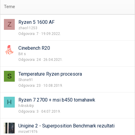
o
j
r
i
e
v
Ryzen 5 1600 AF
Z
n
a
zhao11253
a
Odgovora
7
19.09.2022.
Cinebench R20
Bit s
Odgovora
24
26.04.2021.
Temperature Ryzen procesora
S
Shone91
Odgovora
23
10.08.2019.
Ryzen 7 2700 + msi b450 tomahawk
H
h4nsk4rp
Odgovora
3
04.07.2019.
Unigine 2 - Superposition Benchmark rezultati
mirzet1976