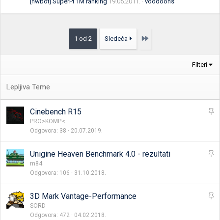
[hwbot] SuperPi 1M ranking
19.05.2011.
voodoons
Poslednja
1 od 2
Sledeća
Filteri
L
Cinebench R15
e
PRO>KOMP.<
Odgovora
38
20.07.2019.
p
l
j
L
Unigine Heaven Benchmark 4.0 - rezultati
i
e
m84
v
Odgovora
106
31.10.2018.
p
a
l
j
L
3D Mark Vantage-Performance
i
e
SORD
v
Odgovora
472
04.02.2018.
p