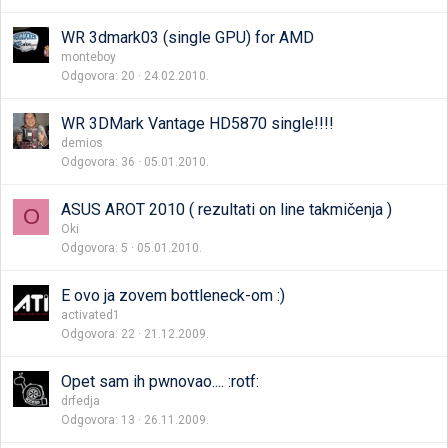
WR 3dmark03 (single GPU) for AMD
monteboy
Odgovora
20
24.02.2010.
WR 3DMark Vantage HD5870 single!!!!
demios
Odgovora
36
05.01.2010.
ASUS AROT 2010 ( rezultati on line takmičenja )
O
Oki
Odgovora
5
05.01.2010.
E ovo ja zovem bottleneck-om :)
activated1
Odgovora
22
21.12.2009.
Opet sam ih pwnovao.... :rotf:
drfedja
Odgovora
13
26.11.2009.