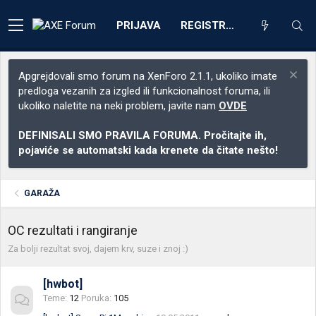
PRIJAVA
REGISTRACIJA
Apgrejdovali smo forum na XenForo 2.1.1, ukoliko imate
predloga vezanih za izgled ili funkcionalnost foruma, ili
ukoliko naletite na neki problem, javite nam
OVDE
DEFINISALI SMO PRAVILA FORUMA. Pročitajte ih,
pojaviće se automatski kada krenete da čitate nešto!
GARAŽA
OC rezultati i rangiranje
Za bolji rezultat svoj, dajem krv, suze i znoj :)
[hwbot]
Teme
12
Poruka
105