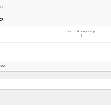
ni
20.
Rezultat reagovanja
1
ma...