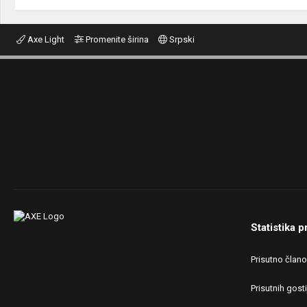
Axe Light
Promenite širina
Srpski
Statistika p
Prisutno član
Prisutnih gosti