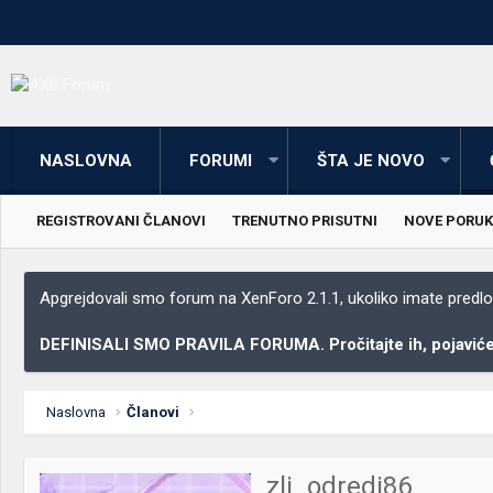
NASLOVNA
FORUMI
ŠTA JE NOVO
REGISTROVANI ČLANOVI
TRENUTNO PRISUTNI
NOVE PORUK
Apgrejdovali smo forum na XenForo 2.1.1, ukoliko imate predloga
DEFINISALI SMO PRAVILA FORUMA. Pročitajte ih, pojaviće 
Naslovna
Članovi
zli_odredi86