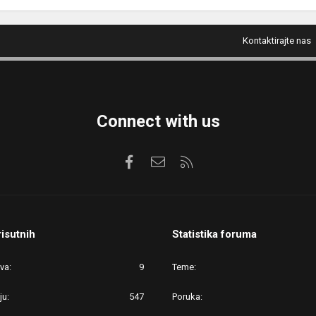
Kontaktirajte nas
Connect with us
Facebook
Kontaktirajte nas
RSS
risutnih
Statistika foruma
ova
9
Teme
ju
547
Poruka