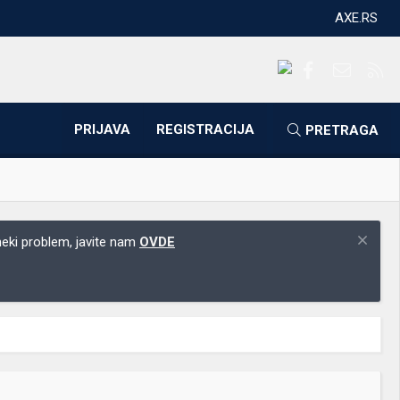
AXE.RS
Facebook
Kontakti
RS
PRIJAVA
REGISTRACIJA
PRETRAGA
 neki problem, javite nam
OVDE