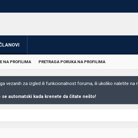
ČLANOVI
E NA PROFILIMA
PRETRAGA PORUKA NA PROFILIMA
 vezanih za izgled ili funkcionalnost foruma, ili ukoliko naletite na
se automatski kada krenete da čitate nešto!