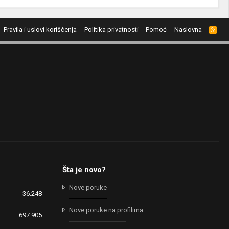
Pravila i uslovi korišćenja
Politika privatnosti
Pomoć
Naslovna
R
S
S
Šta je novo?
Nove poruke
36.248
Nove poruke na profilima
697.905