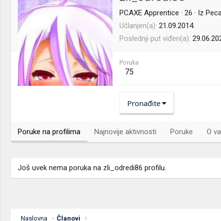
PCAXE Apprentice
·
26
·
Iz
Peca
Učlanjen(a)
21.09.2014.
Poslednji put viđen(a)
29.06.20
Poruka
75
Pronađite
Poruke na profilima
Najnovije aktivnosti
Poruke
O va
Još uvek nema poruka na zli_odredi86 profilu.
Naslovna
Članovi