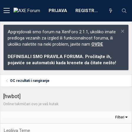
PRIJAVA
REGISTRACIJA
Apgrejdovali smo forum na XenForo 2.1.1, ukoliko imate
predloga vezanih za izgled ili funkcionalnost foruma, ili
ukoliko naletite na neki problem, javite nam
OVDE
DEFINISALI SMO PRAVILA FORUMA. Pročitajte ih,
pojaviće se automatski kada krenete da čitate nešto!
OC rezultati i rangiranje
[hwbot]
Online takmičari ovo je vaš kutak
Filteri