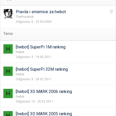
L
Pravila i smernice za hwbot
e
ThePocetnik
Odgovora
0
23.04.2009.
p
l
j
i
v
[hwbot] SuperPi 1M ranking
H
a
hwbot
Odgovora
9
19.05.2011.
[hwbot] SuperPi 32M ranking
H
hwbot
Odgovora
9
28.02.2011.
[hwbot] 3D MARK 2006 ranking
H
hwbot
Odgovora
15
25.02.2011.
[hwbot] 3D MARK 2005 ranking
H