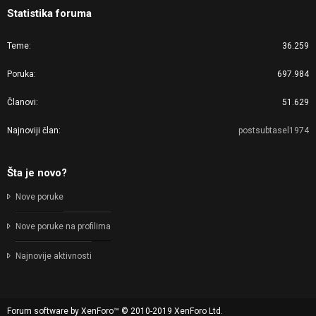
Statistika foruma
Teme
36.259
Poruka
697.984
Članovi
51.629
Najnoviji član
postsubtasel1974
Šta je novo?
Nove poruke
Nove poruke na profilima
Najnovije aktivnosti
Forum software by XenForo™
© 2010-2019 XenForo Ltd.