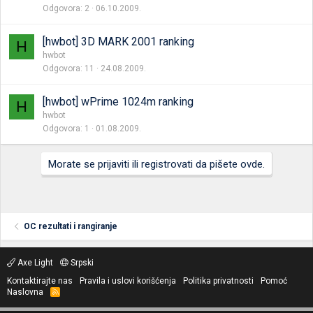
Odgovora
2
06.10.2009.
[hwbot] 3D MARK 2001 ranking
H
hwbot
Odgovora
11
24.08.2009.
[hwbot] wPrime 1024m ranking
H
hwbot
Odgovora
1
01.08.2009.
Morate se prijaviti ili registrovati da pišete ovde.
OC rezultati i rangiranje
Axe Light
Srpski
Kontaktirajte nas
Pravila i uslovi korišćenja
Politika privatnosti
Pomoć
Naslovna
R
S
S