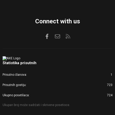
Connect with us
Facebook
Kontaktirajte nas
RSS
Statistika prisutnih
Prisutno članova
1
Prisutnih gostiju
723
Ukupno posetilaca
724
Ukupan broj može sadržati i skrivene posetioce.