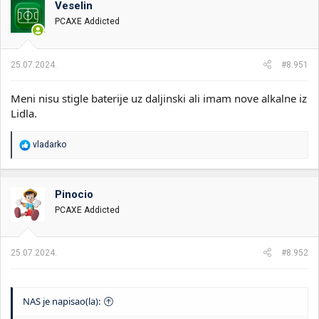
Veselin
i
o
k
k
PCAXE Addicted
t
r
e
e
m
t
25.07.2024.
#8.951
e
a
n
Meni nisu stigle baterije uz daljinski ali imam nove alkalne iz
j
a
Lidla.
R
vladarko
e
a
g
o
Pinocio
v
PCAXE Addicted
a
n
j
a
25.07.2024.
#8.952
:
NAS je napisao(la):