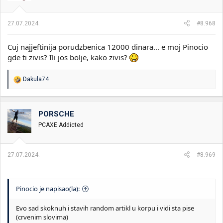
n
j
a
27.07.2024.
#8.968
:
Cuj najjeftinija porudzbenica 12000 dinara... e moj Pinocio
gde ti zivis? Ili jos bolje, kako zivis?
R
Dakula74
e
a
g
o
PORSCHE
v
PCAXE Addicted
a
n
j
a
27.07.2024.
#8.969
:
Pinocio je napisao(la):
Evo sad skoknuh i stavih random artikl u korpu i vidi sta pise
(crvenim slovima)