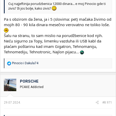
Cuj najjeftinija porudzbenica 12000 dinara... e moj Pinocio gde ti
zivis? Ili jos bolje, kako zivis?
Pa s obzirom da žena, ja i 5 (slovima: pet) mačaka živimo od
mojih 80 - 90 kila dinara mesečno verovatno ne toliko loše.
Šalu na stranu, to sam mislio na porudžbenice kod njih.
Neću sigurno za Topy, limenku vazduha ili USB kabl da
plaćam poštarinu kad imam Gigatron, Tehnomaniju,
Tehnomediju, Tehnotronic, Najlon pijacu...
R
Pinocio
i
Dakula74
e
a
g
o
PORSCHE
v
PCAXE Addicted
a
n
j
a
29.07.2024.
#8.971
: