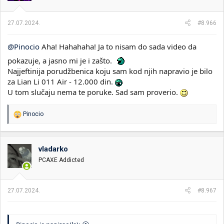
n
j
a
27.07.2024.
#8.966
:
@Pinocio
Aha! Hahahaha! Ja to nisam do sada video da
pokazuje, a jasno mi je i zašto.
Najjeftinija porudžbenica koju sam kod njih napravio je bilo
za Lian Li 011 Air - 12.000 din.
U tom slučaju nema te poruke. Sad sam proverio.
R
Pinocio
e
a
g
o
vladarko
v
PCAXE Addicted
a
n
j
a
27.07.2024.
#8.967
: