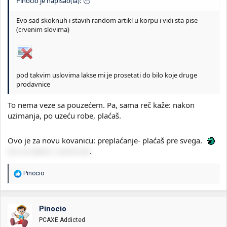
Pinocio je napisao(la):
Evo sad skoknuh i stavih random artikl u korpu i vidi sta pise
(crvenim slovima)
pod takvim uslovima lakse mi je prosetati do bilo koje druge
prodavnice
To nema veze sa pouzećem. Pa, sama reč kaže: nakon
uzimanja, po uzeću robe, plaćaš.
Ovo je za novu kovanicu: preplaćanje- plaćaš pre svega.
Da ne kažem: avansiraš
.
R
Pinocio
e
a
g
o
Pinocio
v
PCAXE Addicted
a