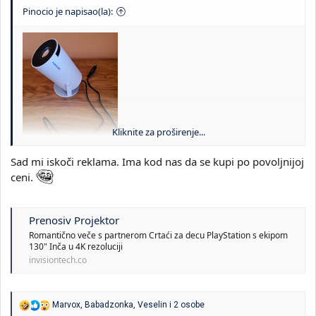
Pinocio je napisao(la):
Kliknite za proširenje...
Sad mi iskoči reklama. Ima kod nas da se kupi po povoljnijoj
ceni.
Koliko je ova slika negativnih poena?
Prenosiv Projektor
Romantično veče s partnerom Crtaći za decu PlayStation s ekipom️
130" Inča u 4K rezoluciji
invisiontech.co
R
Marvox
,
Babadzonka
,
Veselin
i 2 osobe
e