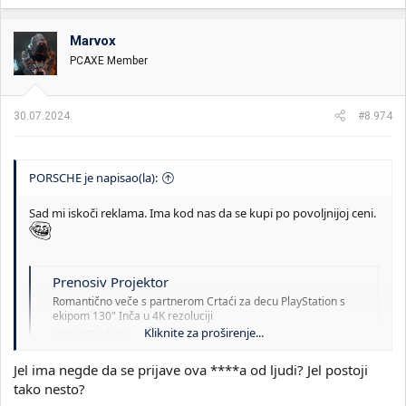
Marvox
PCAXE Member
30.07.2024.
#8.974
PORSCHE je napisao(la):
Sad mi iskoči reklama. Ima kod nas da se kupi po povoljnijoj ceni.
Prenosiv Projektor
Romantično veče s partnerom Crtaći za decu PlayStation s
ekipom️ 130" Inča u 4K rezoluciji
Kliknite za proširenje...
invisiontech.co
Jel ima negde da se prijave ova ****a od ljudi? Jel postoji
tako nesto?