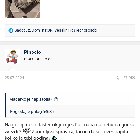
R
Gadoguz
,
Dom1nat0R
,
Veselin
i još jednoj osobi
e
a
g
o
Pinocio
v
PCAXE Addicted
a
n
j
a
25.07.2024.
#8.959
:
vladarko je napisao(la):
Pogledajte prilog 54635
Na gornji desni taster ukljucujes Pacmana na nebu da gricka
zvezde?
Zanimljiva spravica, tacno da se covek zapita
koliko je tebi godina?