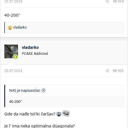
25.07.2024.
#8.954
40-200"
R
vladarko
e
a
g
o
vladarko
v
PCAXE Addicted
a
n
j
a
25.07.2024.
#8.955
:
NAS je napisao(la):
40-200"
Gde da nađe tol'ki čaršav?
Je l' ima neka optimalna dijagonala?