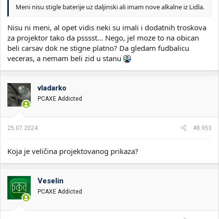
Meni nisu stigle baterije uz daljinski ali imam nove alkalne iz Lidla.
Nisu ni meni, al opet vidis neki su imali i dodatnih troskova
za projektor tako da psssst... Nego, jel moze to na obican
beli carsav dok ne stigne platno? Da gledam fudbalicu
veceras, a nemam beli zid u stanu
vladarko
PCAXE Addicted
25.07.2024.
#8.953
Koja je veličina projektovanog prikaza?
Veselin
PCAXE Addicted