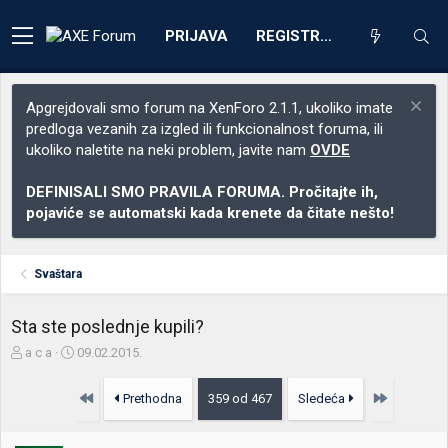
PRIJAVA
REGISTRACIJA
Apgrejdovali smo forum na XenForo 2.1.1, ukoliko imate
predloga vezanih za izgled ili funkcionalnost foruma, ili
ukoliko naletite na neki problem, javite nam
OVDE
DEFINISALI SMO PRAVILA FORUMA. Pročitajte ih,
pojaviće se automatski kada krenete da čitate nešto!
Svaštara
Sta ste poslednje kupili?
Z
D
a c a
09.02.2015.
a
a
č
t
Prvo
Poslednja
Prethodna
359 od 467
Sledeća
e
u
t
m
n
p