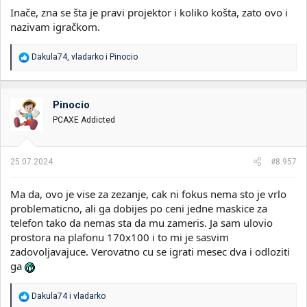
Inače, zna se šta je pravi projektor i koliko košta, zato ovo i
nazivam igračkom.
R
Dakula74
,
vladarko
i
Pinocio
e
a
g
o
Pinocio
v
PCAXE Addicted
a
n
j
a
25.07.2024.
#8.957
:
Ma da, ovo je vise za zezanje, cak ni fokus nema sto je vrlo
problematicno, ali ga dobijes po ceni jedne maskice za
telefon tako da nemas sta da mu zameris. Ja sam ulovio
prostora na plafonu 170x100 i to mi je sasvim
zadovoljavajuce. Verovatno cu se igrati mesec dva i odloziti
ga
R
Dakula74
i
vladarko
e