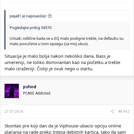
peja81 je napisao(la):
Pogledajte prilog 54570
Utisak: odlične kada se u EQ malo podigne treble, na defaultu su
malo povučene u tom opsegu (za moj ukus).
Situacija je malo bolja nakon nekoliko dana. Bass je
umereniji, ne toliko dominantan kao na početku a treble
malo izraženiji. Čistiji je zvuk nego u startu.
pshnd
PCAXE Addicted
27.07.2024.
#8.962
Skontao pre koji dan da je Viphouse ubacio opciju online
plaćanja na rade preko Intesa debitnih kartica, tako da sam