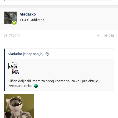
a
g
o
vladarko
v
PCAXE Addicted
a
n
j
a
25.07.2024.
#8.958
:
vladarko je napisao(la):
Sličan daljinski imam za onog kosmonauta koji projektuje
zvezdano nebo.