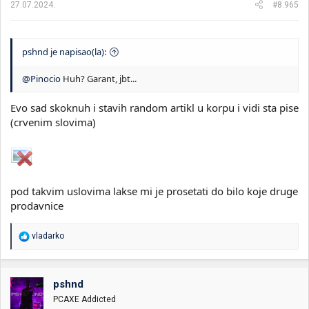
27.07.2024.
#8.965
pshnd je napisao(la):
@Pinocio
Huh? Garant, jbt...
Evo sad skoknuh i stavih random artikl u korpu i vidi sta pise
(crvenim slovima)
pod takvim uslovima lakse mi je prosetati do bilo koje druge
prodavnice
R
vladarko
e
a
g
o
pshnd
v
PCAXE Addicted
a