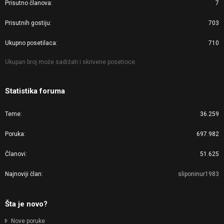
Prisutno članova
7
Prisutnih gostiju
703
Ukupno posetilaca
710
Ukupan broj može sadržati i skrivene posetioce.
Statistika foruma
Teme
36.259
Poruka
697.982
Članovi
51.625
Najnoviji član
sliponinur1983
Šta je novo?
Nove poruke