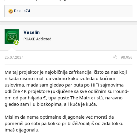
R
Dakula74
e
a
g
o
Veselin
v
PCAXE Addicted
a
n
j
a
25.07.2024.
#8.956
:
Ma taj projektor je najobičnija zafrkancija, čisto za nas koji
nikada nismo imali da vidimo kako izgleda u kućnim
uslovima, mada sam gledao par puta po HiFi sajmovima
odlične 4K projektore (uključene sa sve odličnim surround-
om od par hiljada €, tipa puste The Matrix i sl.), naravno
gledao sam i u bioskopima, ali kuća je kuća.
Mislim da nema optimalne dijagonale već moraš da
pomeraš po sobi pa koliko približiš/odaljiš od zida toliku
imaš dijagonalu.