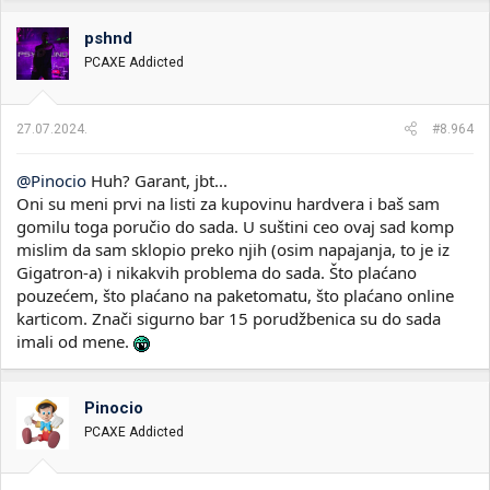
g
o
pshnd
v
PCAXE Addicted
a
n
j
a
27.07.2024.
#8.964
:
@Pinocio
Huh? Garant, jbt...
Oni su meni prvi na listi za kupovinu hardvera i baš sam
gomilu toga poručio do sada. U suštini ceo ovaj sad komp
mislim da sam sklopio preko njih (osim napajanja, to je iz
Gigatron-a) i nikakvih problema do sada. Što plaćano
pouzećem, što plaćano na paketomatu, što plaćano online
karticom. Znači sigurno bar 15 porudžbenica su do sada
imali od mene.
Pinocio
PCAXE Addicted