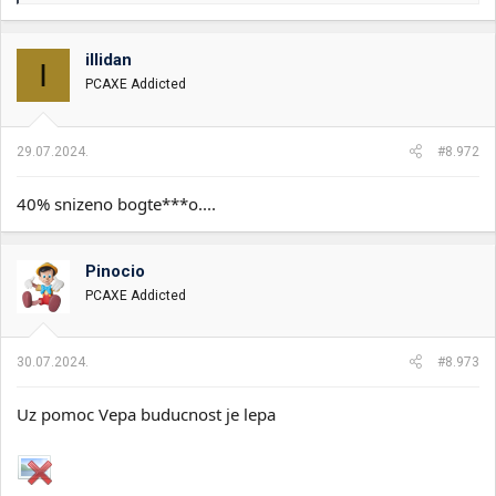
a
g
o
illidan
I
v
PCAXE Addicted
a
n
j
a
29.07.2024.
#8.972
:
40% snizeno bogte***o....
Pinocio
PCAXE Addicted
30.07.2024.
#8.973
Uz pomoc Vepa buducnost je lepa