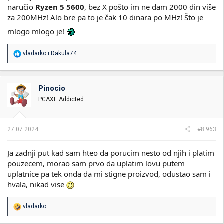
naručio
Ryzen 5 5600
, bez X pošto im ne dam 2000 din više
za 200MHz! Alo bre pa to je čak 10 dinara po MHz! Što je
mlogo mlogo je!
R
vladarko
i
Dakula74
e
a
g
o
Pinocio
v
PCAXE Addicted
a
n
j
a
27.07.2024.
#8.963
:
Ja zadnji put kad sam hteo da porucim nesto od njih i platim
pouzecem, morao sam prvo da uplatim lovu putem
uplatnice pa tek onda da mi stigne proizvod, odustao sam i
hvala, nikad vise
R
vladarko
e
a