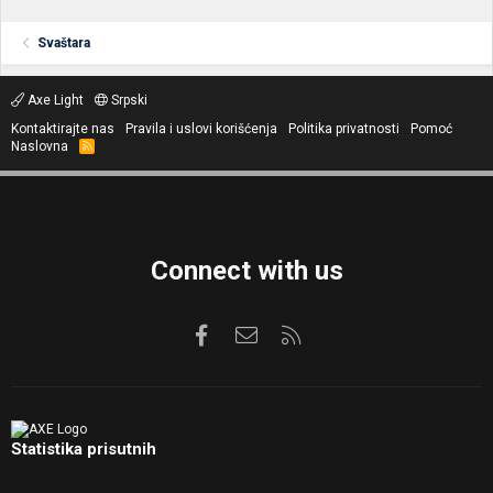
Svaštara
Axe Light
Srpski
Kontaktirajte nas
Pravila i uslovi korišćenja
Politika privatnosti
Pomoć
Naslovna
R
S
S
Connect with us
Facebook
Kontaktirajte nas
RSS
Statistika prisutnih