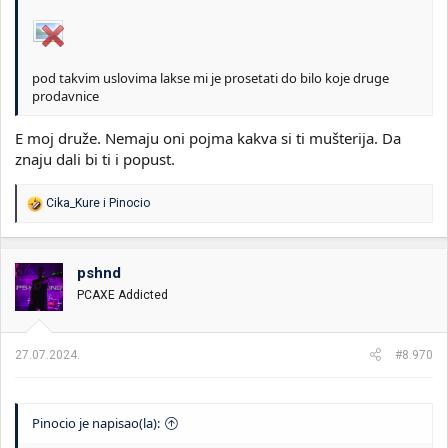
pod takvim uslovima lakse mi je prosetati do bilo koje druge
prodavnice
E moj druže. Nemaju oni pojma kakva si ti mušterija. Da
znaju dali bi ti i popust.
R
Cika_Kure
i
Pinocio
e
a
g
o
pshnd
v
PCAXE Addicted
a
n
j
a
27.07.2024.
#8.970
:
Pinocio je napisao(la):