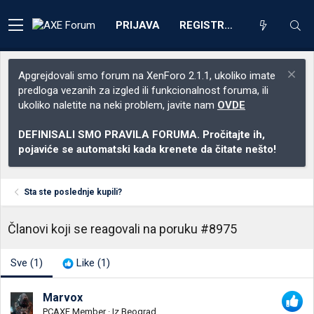
PRIJAVA
REGISTRACIJA
Apgrejdovali smo forum na XenForo 2.1.1, ukoliko imate
predloga vezanih za izgled ili funkcionalnost foruma, ili
ukoliko naletite na neki problem, javite nam
OVDE
DEFINISALI SMO PRAVILA FORUMA. Pročitajte ih,
pojaviće se automatski kada krenete da čitate nešto!
Sta ste poslednje kupili?
Članovi koji se reagovali na poruku #8975
Sve
(1)
Like
(1)
Marvox
PCAXE Member
·
Iz
Beograd