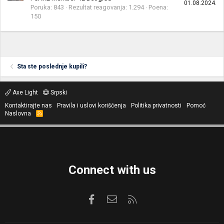
01.08.2024.
Poruka
843
Rezultat reagovanja
1.294
Poena
150
Sta ste poslednje kupili?
Axe Light
Srpski
Kontaktirajte nas
Pravila i uslovi korišćenja
Politika privatnosti
Pomoć
Naslovna
R
S
S
Connect with us
Facebook
Kontaktirajte nas
RSS