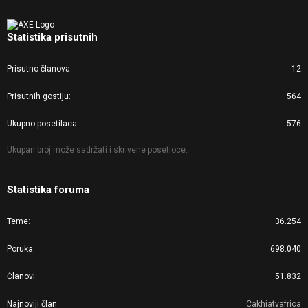
Statistika prisutnih
Prisutno članova
12
Prisutnih gostiju
564
Ukupno posetilaca
576
Ukupan broj može sadržati i skrivene posetioce.
Statistika foruma
Teme
36.254
Poruka
698.040
Članovi
51.832
Najnoviji član
Cakhiatvafrica