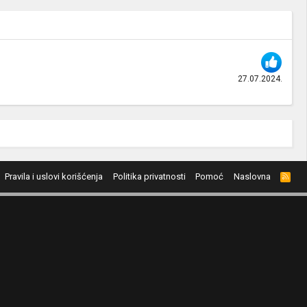
27.07.2024.
Pravila i uslovi korišćenja
Politika privatnosti
Pomoć
Naslovna
R
S
S