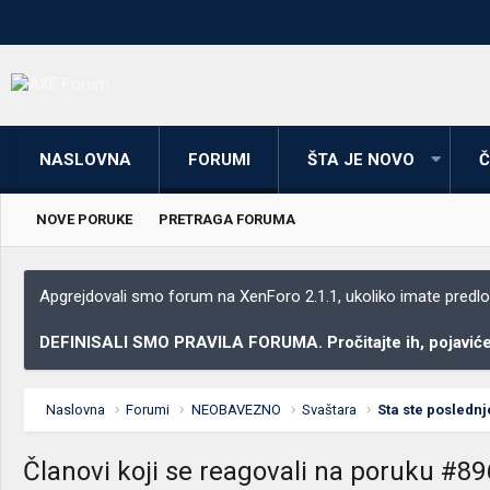
NASLOVNA
FORUMI
ŠTA JE NOVO
Č
NOVE PORUKE
PRETRAGA FORUMA
Apgrejdovali smo forum na XenForo 2.1.1, ukoliko imate predloga
DEFINISALI SMO PRAVILA FORUMA. Pročitajte ih, pojaviće 
Naslovna
Forumi
NEOBAVEZNO
Svaštara
Sta ste poslednj
Članovi koji se reagovali na poruku #8