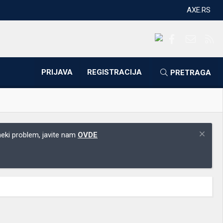
AXE.RS
Facebook
Kontakti
RS
PRIJAVA
REGISTRACIJA
PRETRAGA
 neki problem, javite nam
OVDE