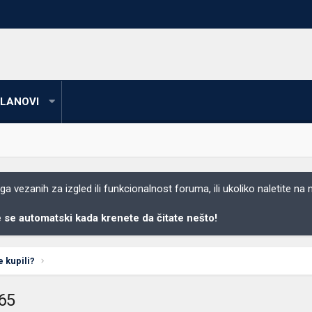
LANOVI
 vezanih za izgled ili funkcionalnost foruma, ili ukoliko naletite na
se automatski kada krenete da čitate nešto!
e kupili?
965