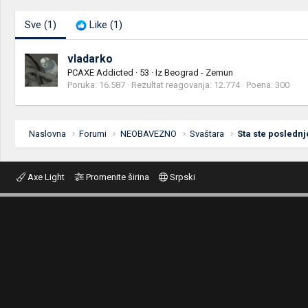
Sve
(1)
Like
(1)
vladarko
PCAXE Addicted
·
53
·
Iz
Beograd - Zemun
Poruka
16.587
Rezultat reagovanja
12.774
Poena
300
Naslovna
Forumi
NEOBAVEZNO
Svaštara
Sta ste poslednj
Axe Light
Promenite širina
Srpski