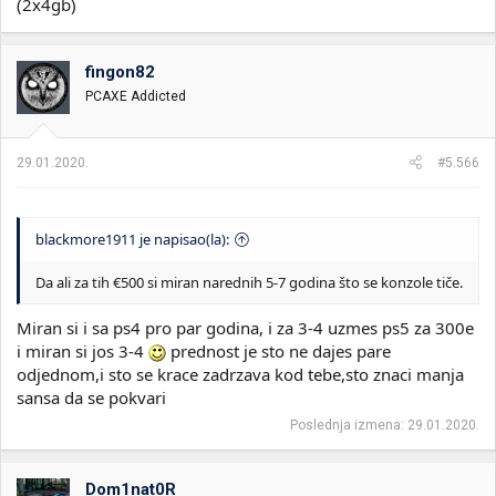
(2x4gb)
fingon82
PCAXE Addicted
29.01.2020.
#5.566
blackmore1911 je napisao(la):
Da ali za tih €500 si miran narednih 5-7 godina što se konzole tiče.
Miran si i sa ps4 pro par godina, i za 3-4 uzmes ps5 za 300e
i miran si jos 3-4
prednost je sto ne dajes pare
odjednom,i sto se krace zadrzava kod tebe,sto znaci manja
sansa da se pokvari
Poslednja izmena:
29.01.2020.
Dom1nat0R