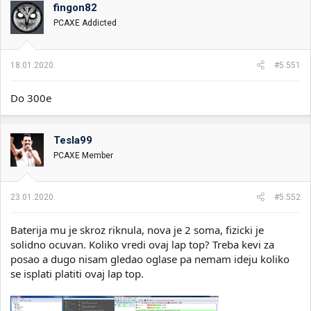
fingon82
i
o
k
k
PCAXE Addicted
t
r
e
e
m
t
18.01.2020.
#5.551
e
a
n
j
Do 300e
a
Tesla99
PCAXE Member
23.01.2020.
#5.552
Baterija mu je skroz riknula, nova je 2 soma, fizicki je
solidno ocuvan. Koliko vredi ovaj lap top? Treba kevi za
posao a dugo nisam gledao oglase pa nemam ideju koliko
se isplati platiti ovaj lap top.