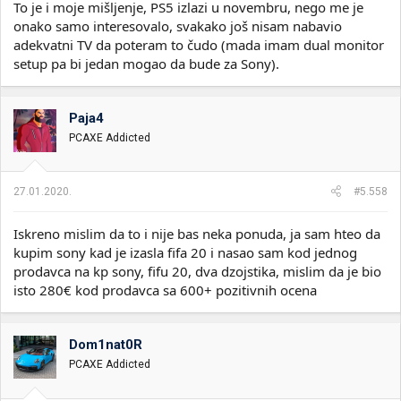
To je i moje mišljenje, PS5 izlazi u novembru, nego me je
onako samo interesovalo, svakako još nisam nabavio
adekvatni TV da poteram to čudo (mada imam dual monitor
setup pa bi jedan mogao da bude za Sony).
Paja4
PCAXE Addicted
27.01.2020.
#5.558
Iskreno mislim da to i nije bas neka ponuda, ja sam hteo da
kupim sony kad je izasla fifa 20 i nasao sam kod jednog
prodavca na kp sony, fifu 20, dva dzojstika, mislim da je bio
isto 280€ kod prodavca sa 600+ pozitivnih ocena
Dom1nat0R
PCAXE Addicted