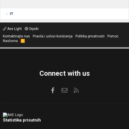
IT
Axe Light
Srpski
Kontaktirajte nas
Pravila i uslovi korišćenja
Politika privatnosti
Pomoć
Naslovna
R
S
S
Connect with us
Facebook
Kontaktirajte nas
RSS
Statistika prisutnih