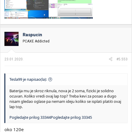
Raspucin
PCAXE Addicted
23.01.2020.
#5.553
Tesla99 je napisao(la):
Baterija mu je skroz riknula, nova je 2 soma, fizicki je solidno
ocuvan. Koliko vredi ovaj lap top? Treba kevi za posao a dugo
nisam gledao oglase pa nemam ideju koliko se isplati platiti ovaj
lap top.
Pogledajte prilog 33344
Pogledajte prilog 33345
oko 120e