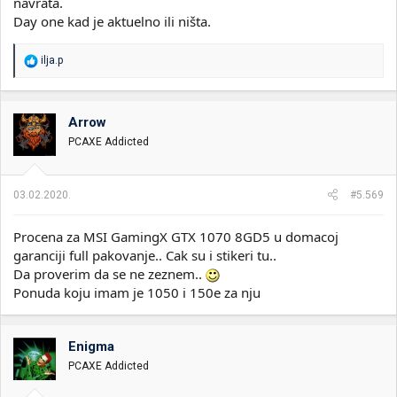
navrata.
Day one kad je aktuelno ili ništa.
R
ilja.p
e
a
g
o
Arrow
v
PCAXE Addicted
a
n
j
a
03.02.2020.
#5.569
:
Procena za MSI GamingX GTX 1070 8GD5 u domacoj
garanciji full pakovanje.. Cak su i stikeri tu..
Da proverim da se ne zeznem..
Ponuda koju imam je 1050 i 150e za nju
Enigma
PCAXE Addicted