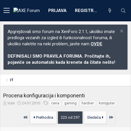
PRIJAVA
REGISTRACIJA
Apgrejdovali smo forum na XenForo 2.1.1, ukoliko imate
predloga vezanih za izgled ili funkcionalnost foruma, ili
ukoliko naletite na neki problem, javite nam
OVDE
DEFINISALI SMO PRAVILA FORUMA. Pročitajte ih,
pojaviće se automatski kada krenete da čitate nešto!
IT
Procena konfiguracija i komponenti
Z
D
O
Vule
24.01.2010.
cena
gaming
hardver
kompjuter
a
a
z
č
t
n
Prvo
Poslednja
Prethodna
223 od 297
Sledeća
e
u
a
t
m
k
n
p
e