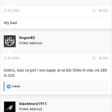
27.01.2020.
#5.562
My bad
fingon82
PCAXE Addicted
27.01.2020.
#5.563
Dobro, izaci ce ps5 i sve super, al ce biti 500e ili vise, ne 280
ili 320
R
Јован
e
a
g
o
blackmore1911
v
PCAXE Addicted
a