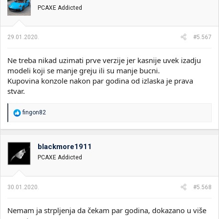
PCAXE Addicted
29.01.2020.
#5.567
Ne treba nikad uzimati prve verzije jer kasnije uvek izadju
modeli koji se manje greju ili su manje bucni.
Kupovina konzole nakon par godina od izlaska je prava
stvar.
R
fingon82
e
a
g
o
blackmore1911
v
PCAXE Addicted
a
n
j
a
30.01.2020.
#5.568
:
Nemam ja strpljenja da čekam par godina, dokazano u više