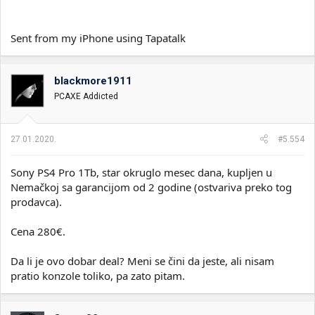
Sent from my iPhone using Tapatalk
blackmore1911
PCAXE Addicted
27.01.2020.
#5.554
Sony PS4 Pro 1Tb, star okruglo mesec dana, kupljen u
Nemačkoj sa garancijom od 2 godine (ostvariva preko tog
prodavca).
Cena 280€.
Da li je ovo dobar deal? Meni se čini da jeste, ali nisam
pratio konzole toliko, pa zato pitam.