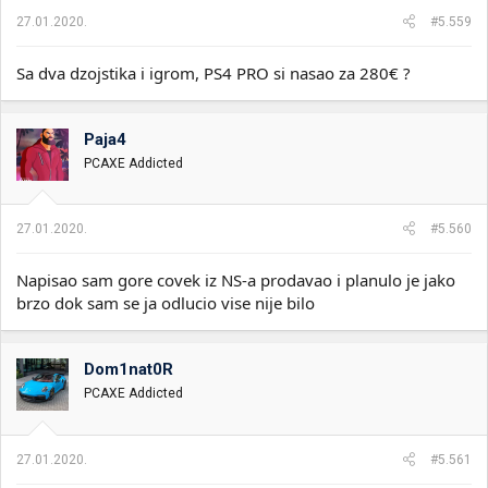
27.01.2020.
#5.559
Sa dva dzojstika i igrom, PS4 PRO si nasao za 280€ ?
Paja4
PCAXE Addicted
27.01.2020.
#5.560
Napisao sam gore covek iz NS-a prodavao i planulo je jako
brzo dok sam se ja odlucio vise nije bilo
Dom1nat0R
PCAXE Addicted
27.01.2020.
#5.561