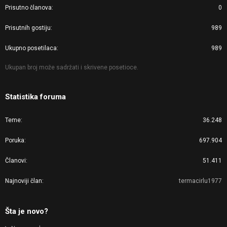
Prisutno članova
0
Prisutnih gostiju
989
Ukupno posetilaca
989
Ukupan broj može sadržati i skrivene posetioce.
Statistika foruma
Teme
36.248
Poruka
697.904
Članovi
51.411
Najnoviji član
termacirlu1977
Šta je novo?