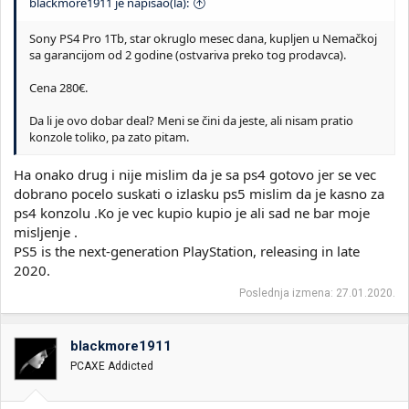
blackmore1911 je napisao(la):
Sony PS4 Pro 1Tb, star okruglo mesec dana, kupljen u Nemačkoj
sa garancijom od 2 godine (ostvariva preko tog prodavca).
Cena 280€.
Da li je ovo dobar deal? Meni se čini da jeste, ali nisam pratio
konzole toliko, pa zato pitam.
Ha onako drug i nije mislim da je sa ps4 gotovo jer se vec
dobrano pocelo suskati o izlasku ps5 mislim da je kasno za
ps4 konzolu .Ko je vec kupio kupio je ali sad ne bar moje
misljenje .
PS5 is the next-generation PlayStation, releasing in late
2020.
Poslednja izmena:
27.01.2020.
blackmore1911
PCAXE Addicted