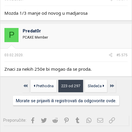
Mozda 1/3 manje od novog u madjarosa
Predat0r
P
PCAXE Member
03.02.2020.
#5.575
Znaci za nekih 250e bi mogao da se proda.
Prvo
Poslednja
Prethodna
223 od 297
Sledeća
Morate se prijaviti ili registrovati da odgovorite ovde.
Facebook
Twitter
Reddit
Pinterest
Tumblr
WhatsApp
Imejl
Link
Preporučite: