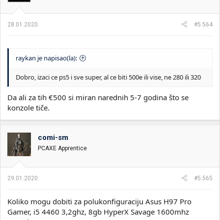
n
j
a
28.01.2020.
#5.564
:
raykan je napisao(la):
Dobro, izaci ce ps5 i sve super, al ce biti 500e ili vise, ne 280 ili 320
Da ali za tih €500 si miran narednih 5-7 godina što se
konzole tiče.
comi-sm
PCAXE Apprentice
29.01.2020.
#5.565
Koliko mogu dobiti za polukonfiguraciju Asus H97 Pro
Gamer, i5 4460 3,2ghz, 8gb HyperX Savage 1600mhz