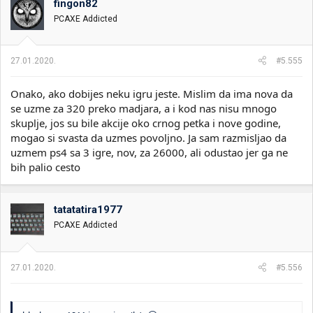
fingon82
PCAXE Addicted
27.01.2020.
#5.555
Onako, ako dobijes neku igru jeste. Mislim da ima nova da
se uzme za 320 preko madjara, a i kod nas nisu mnogo
skuplje, jos su bile akcije oko crnog petka i nove godine,
mogao si svasta da uzmes povoljno. Ja sam razmisljao da
uzmem ps4 sa 3 igre, nov, za 26000, ali odustao jer ga ne
bih palio cesto
tatatatira1977
PCAXE Addicted
27.01.2020.
#5.556