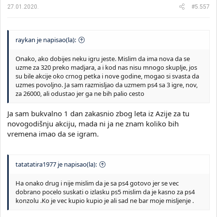
27.01.2020.
#5.557
raykan je napisao(la):
Onako, ako dobijes neku igru jeste. Mislim da ima nova da se
uzme za 320 preko madjara, a i kod nas nisu mnogo skuplje, jos
su bile akcije oko crnog petka i nove godine, mogao si svasta da
uzmes povoljno. Ja sam razmisljao da uzmem ps4 sa 3 igre, nov,
za 26000, ali odustao jer ga ne bih palio cesto
Ja sam bukvalno 1 dan zakasnio zbog leta iz Azije za tu
novogodišnju akciju, mada ni ja ne znam koliko bih
vremena imao da se igram.
tatatatira1977 je napisao(la):
Ha onako drug i nije mislim da je sa ps4 gotovo jer se vec
dobrano pocelo suskati o izlasku ps5 mislim da je kasno za ps4
konzolu .Ko je vec kupio kupio je ali sad ne bar moje misljenje .