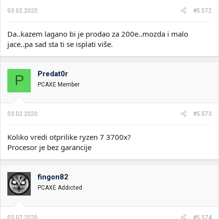
03.02.2020.
#5.572
Da..kazem lagano bi je prodao za 200e..mozda i malo
jace..pa sad sta ti se isplati više.
Predat0r
P
PCAXE Member
03.02.2020.
#5.573
Koliko vredi otprilike ryzen 7 3700x?
Procesor je bez garancije
fingon82
PCAXE Addicted
03.02.2020.
#5.574