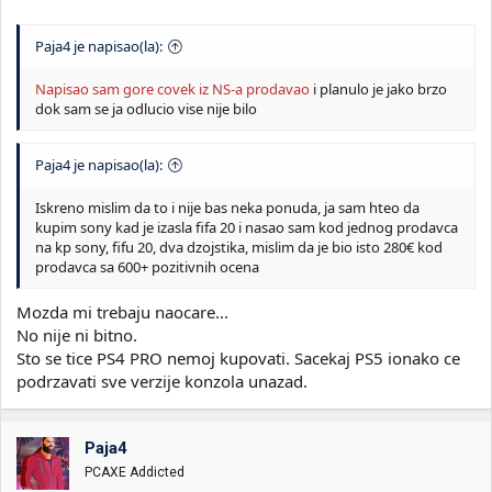
Paja4 je napisao(la):
Napisao sam gore covek iz NS-a prodavao
i planulo je jako brzo
dok sam se ja odlucio vise nije bilo
Paja4 je napisao(la):
Iskreno mislim da to i nije bas neka ponuda, ja sam hteo da
kupim sony kad je izasla fifa 20 i nasao sam kod jednog prodavca
na kp sony, fifu 20, dva dzojstika, mislim da je bio isto 280€ kod
prodavca sa 600+ pozitivnih ocena
Mozda mi trebaju naocare...
No nije ni bitno.
Sto se tice PS4 PRO nemoj kupovati. Sacekaj PS5 ionako ce
podrzavati sve verzije konzola unazad.
Paja4
PCAXE Addicted