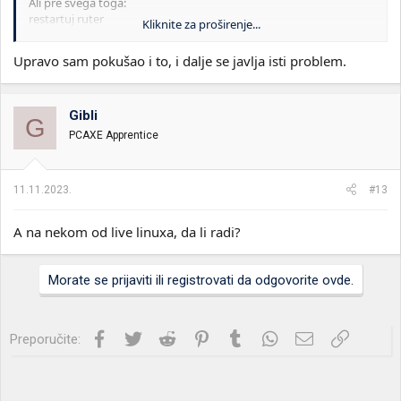
Ali pre svega toga:
restartuj ruter
Kliknite za proširenje...
Upravo sam pokušao i to, i dalje se javlja isti problem.
Gibli
G
PCAXE Apprentice
11.11.2023.
#13
A na nekom od live linuxa, da li radi?
Morate se prijaviti ili registrovati da odgovorite ovde.
Facebook
Twitter
Reddit
Pinterest
Tumblr
WhatsApp
Imejl
Link
Preporučite: