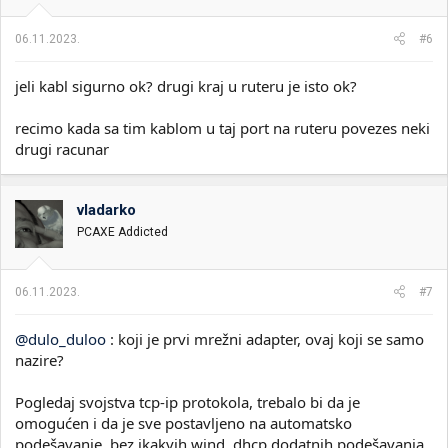
06.11.2023.
#6
jeli kabl sigurno ok? drugi kraj u ruteru je isto ok?
recimo kada sa tim kablom u taj port na ruteru povezes neki
drugi racunar
vladarko
PCAXE Addicted
06.11.2023.
#7
@dulo_duloo
: koji je prvi mrežni adapter, ovaj koji se samo
nazire?
Pogledaj svojstva tcp-ip protokola, trebalo bi da je
omogućen i da je sve postavljeno na automatsko
podešavanje, bez ikakvih wind, dhcp dodatnih podešavanja.