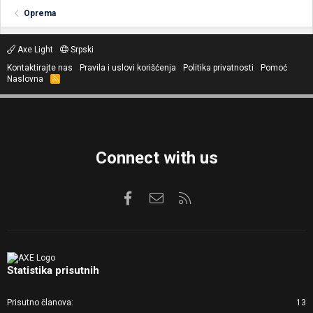
Oprema
Axe Light
Srpski
Kontaktirajte nas
Pravila i uslovi korišćenja
Politika privatnosti
Pomoć
Naslovna
R
S
S
Connect with us
Facebook
Kontaktirajte nas
RSS
Statistika prisutnih
Prisutno članova
13