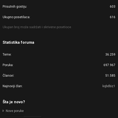
Prisutnih gostiju
603
Ukupno posetilaca
616
Ukupan broj može sadržati i skrivene posetioce.
Statistika foruma
Teme
36.259
Poruka
697.967
Članovi
51.585
Najnoviji član
kqbdbiz1
Šta je novo?
Nove poruke