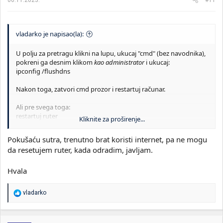
vladarko je napisao(la):
U polju za pretragu klikni na lupu, ukucaj "cmd" (bez navodnika),
pokreni ga desnim klikom
kao administrator
i ukucaj:
ipconfig /flushdns
Nakon toga, zatvori cmd prozor i restartuj računar.
Ali pre svega toga:
restartuj ruter
Kliknite za proširenje...
Pokušaću sutra, trenutno brat koristi internet, pa ne mogu
da resetujem ruter, kada odradim, javljam.
Hvala
R
vladarko
e
a
g