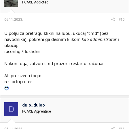
PCAXE Addicted
a
n
j
a
06.11.2023.
#10
:
U polju za pretragu klikni na lupu, ukucaj "cmd" (bez
navodnika), pokreni ga desnim klikom
kao administrator
i
ukucaj:
ipconfig /flushdns
Nakon toga, zatvori cmd prozor i restartuj računar.
Ali pre svega toga:
restartuj ruter
dulo_duloo
D
PCAXE Apprentice
06.11.2023.
#11