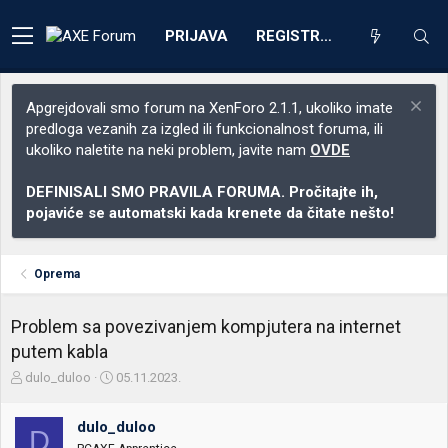
PRIJAVA
REGISTRACIJA
Apgrejdovali smo forum na XenForo 2.1.1, ukoliko imate
predloga vezanih za izgled ili funkcionalnost foruma, ili
ukoliko naletite na neki problem, javite nam
OVDE
DEFINISALI SMO PRAVILA FORUMA. Pročitajte ih,
pojaviće se automatski kada krenete da čitate nešto!
Oprema
Problem sa povezivanjem kompjutera na internet
putem kabla
Z
D
dulo_duloo
05.11.2023.
a
a
č
t
dulo_duloo
e
u
D