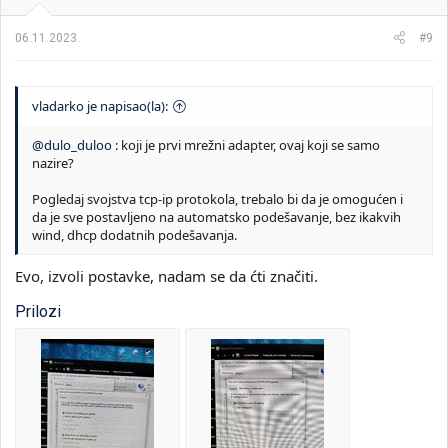
06.11.2023.
#9
vladarko je napisao(la):
@dulo_duloo
: koji je prvi mrežni adapter, ovaj koji se samo
nazire?
Pogledaj svojstva tcp-ip protokola, trebalo bi da je omogućen i
da je sve postavljeno na automatsko podešavanje, bez ikakvih
wind, dhcp dodatnih podešavanja.
Evo, izvoli postavke, nadam se da ćti značiti.
Prilozi