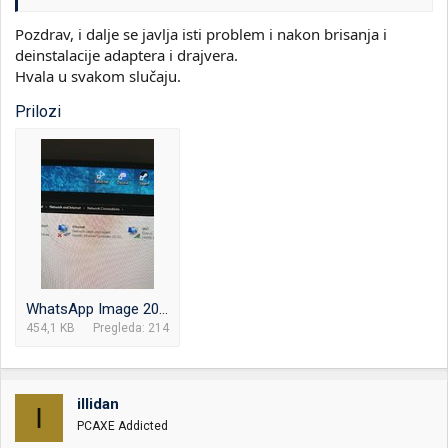
Pozdrav, i dalje se javlja isti problem i nakon brisanja i
deinstalacije adaptera i drajvera.
Hvala u svakom slučaju.
Prilozi
WhatsApp Image 2023-11-05 at 23.38.24_55cee081.jpg
454,1 KB
Pregleda: 214
illidan
I
PCAXE Addicted