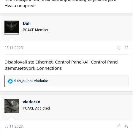
Hvala unapred.
Dali
PCAXE Member
05.11.2023.
#2
Disablovali ste Ethernet. Control Panel\All Control Panel
Items\Network Connections
R
dulo_duloo
i
vladarko
e
a
g
o
vladarko
v
PCAXE Addicted
a
n
j
a
05.11.2023.
#3
: