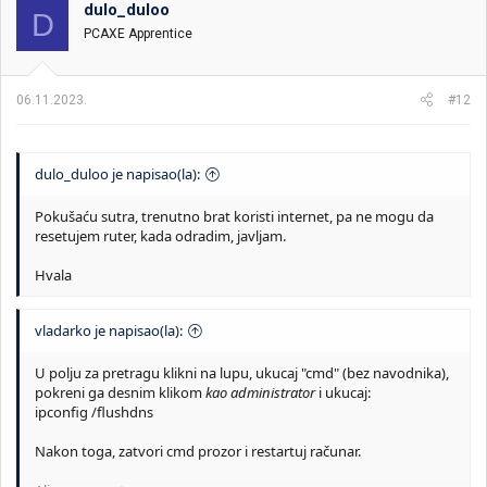
o
dulo_duloo
D
v
PCAXE Apprentice
a
n
j
a
06.11.2023.
#12
:
dulo_duloo je napisao(la):
Pokušaću sutra, trenutno brat koristi internet, pa ne mogu da
resetujem ruter, kada odradim, javljam.
Hvala
vladarko je napisao(la):
U polju za pretragu klikni na lupu, ukucaj "cmd" (bez navodnika),
pokreni ga desnim klikom
kao administrator
i ukucaj:
ipconfig /flushdns
Nakon toga, zatvori cmd prozor i restartuj računar.