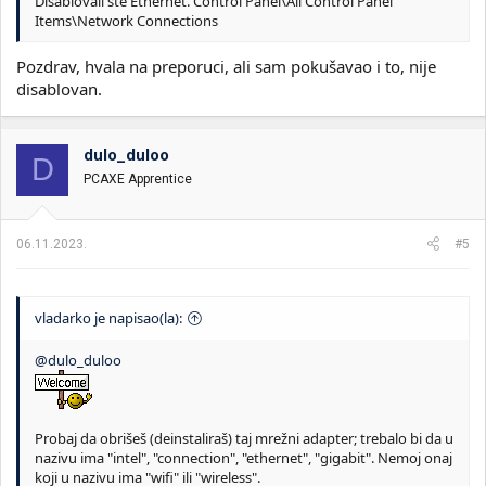
Disablovali ste Ethernet. Control Panel\All Control Panel
Items\Network Connections
Pozdrav, hvala na preporuci, ali sam pokušavao i to, nije
disablovan.
dulo_duloo
D
PCAXE Apprentice
06.11.2023.
#5
vladarko je napisao(la):
@dulo_duloo
Probaj da obrišeš (deinstaliraš) taj mrežni adapter; trebalo bi da u
nazivu ima "intel", "connection", "ethernet", "gigabit". Nemoj onaj
koji u nazivu ima "wifi" ili "wireless".