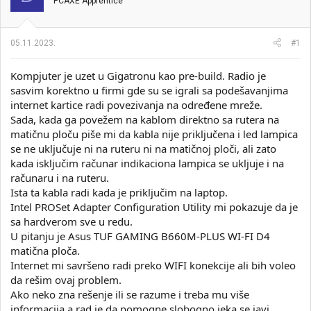
t
m
PCAXE Apprentice
n
p
i
o
k
k
05.11.2023.
#1
t
r
e
e
Kompjuter je uzet u Gigatronu kao pre-build. Radio je
m
t
e
a
sasvim korektno u firmi gde su se igrali sa podešavanjima
n
internet kartice radi povezivanja na određene mreže.
j
Sada, kada ga povežem na kablom direktno sa rutera na
a
matičnu ploču piše mi da kabla nije priključena i led lampica
se ne uključuje ni na ruteru ni na matičnoj ploči, ali zato
kada isključim računar indikaciona lampica se ukljuje i na
računaru i na ruteru.
Ista ta kabla radi kada je priključim na laptop.
Intel PROSet Adapter Configuration Utility mi pokazuje da je
sa hardverom sve u redu.
U pitanju je Asus TUF GAMING B660M-PLUS WI-FI D4
matična ploča.
Internet mi savršeno radi preko WIFI konekcije ali bih voleo
da rešim ovaj problem.
Ako neko zna rešenje ili se razume i treba mu više
informacija a rad je da pomogne slobogno jeka se javi.