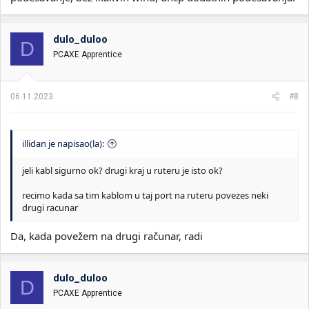
dulo_duloo
D
PCAXE Apprentice
06.11.2023.
#8
illidan je napisao(la):
jeli kabl sigurno ok? drugi kraj u ruteru je isto ok?
recimo kada sa tim kablom u taj port na ruteru povezes neki
drugi racunar
Da, kada povežem na drugi računar, radi
dulo_duloo
D
PCAXE Apprentice