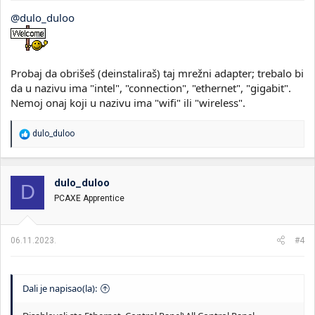
@dulo_duloo
Probaj da obrišeš (deinstaliraš) taj mrežni adapter; trebalo bi
da u nazivu ima "intel", "connection", "ethernet", "gigabit".
Nemoj onaj koji u nazivu ima "wifi" ili "wireless".
R
dulo_duloo
e
a
g
o
dulo_duloo
D
v
PCAXE Apprentice
a
n
j
a
06.11.2023.
#4
:
Dali je napisao(la):